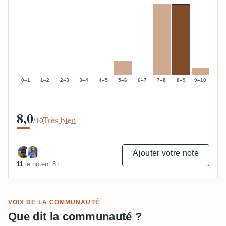
0–1
1–2
2–3
3–4
4–5
5–6
6–7
7–8
8–9
9–10
8,0
Très bien
/10
Ajouter votre note
11
le notent 8+
VOIX DE LA COMMUNAUTÉ
Que dit la communauté ?