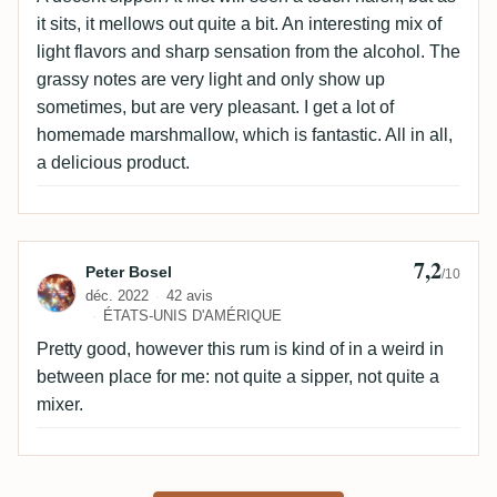
it sits, it mellows out quite a bit. An interesting mix of
light flavors and sharp sensation from the alcohol. The
grassy notes are very light and only show up
sometimes, but are very pleasant. I get a lot of
homemade marshmallow, which is fantastic. All in all,
a delicious product.
7,2
Avis de Peter Bosel
Peter Bosel
/10
déc. 2022
42 avis
ÉTATS-UNIS D'AMÉRIQUE
Pretty good, however this rum is kind of in a weird in
between place for me: not quite a sipper, not quite a
mixer.