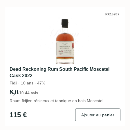
Dead Reckoning Rum South Pacific Mosca
RX15767
Dead Reckoning Rum South Pacific Moscatel
Cask 2022
Fidji · 10 ans · 47%
8,0
·
44 avis
/10
Rhum fidjien résineux et tannique en bois Moscatel
115 €
Ajouter au panier