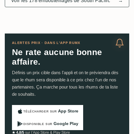
Voir les 178 embouteillages de South Pacific
→
ALERTES PRIX · DANS L’APP RUMX
Ne rate aucune bonne
affaire.
Définis un prix cible dans l'appli et on te préviendra dès
que le rhum sera disponible à ce prix chez l'un de nos
partenaires. Ça marche pour tous les rhums de ta liste
de souhaits.
App Store
TÉLÉCHARGER SUR
Google Play
DISPONIBLE SUR
★ 4,8/5
sur l’App Store & Play Store