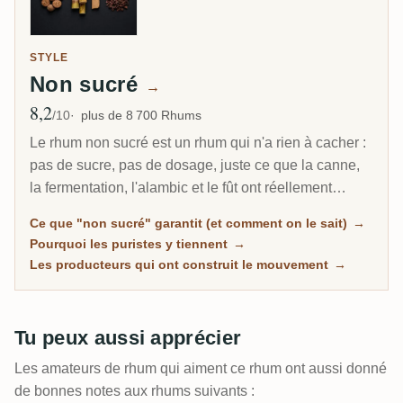
STYLE
Non sucré
→
8,2
Note moyenne
/10
plus de 8 700 Rhums
Le rhum non sucré est un rhum qui n'a rien à cacher :
pas de sucre, pas de dosage, juste ce que la canne,
la fermentation, l'alambic et le fût ont réellement
produit. C'est le segment du marché des
Ce que "non sucré" garantit (et comment on le sait)
→
connaisseurs qui croît le plus vite, et chaque bouteille
Pourquoi les puristes y tiennent
→
ici est classée d'après les mesures de sucre de la
Les producteurs qui ont construit le mouvement
→
communauté, pas d'après les promesses marketing.
Tu peux aussi apprécier
Les amateurs de rhum qui aiment ce rhum ont aussi donné
de bonnes notes aux rhums suivants :