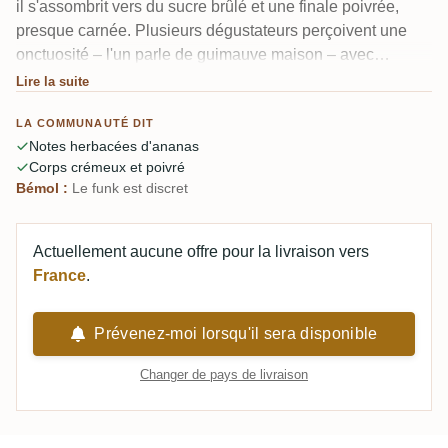
il s'assombrit vers du sucre brûlé et une finale poivrée,
presque carnée. Plusieurs dégustateurs perçoivent une
onctuosité – l'un parle de guimauve maison – avec
seulement un soupçon du funk industriel des Fidji. Il se
Lire la suite
situe entre un rhum agricole et un rhum de mélasse,
LA COMMUNAUTÉ DIT
délicat plutôt que puissant, et quelques personnes
Notes herbacées d'ananas
souhaiteraient qu'il ait un peu plus de punch.
Corps crémeux et poivré
Bémol :
Le funk est discret
Actuellement aucune offre pour la livraison vers
France
.
Prévenez-moi lorsqu'il sera disponible
Changer de pays de livraison