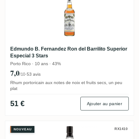
Edmundo B. Fernandez Ron del Barrilito Superior
Especial 3 Stars
Porto Rico · 10 ans · 43%
7,0
·
53 avis
/10
Rhum portoricain aux notes de noix et fruits secs, un peu
plat
51 €
Ajouter au panier
Foursquare The Real McCoy 3 Years
RX1410
NOUVEAU