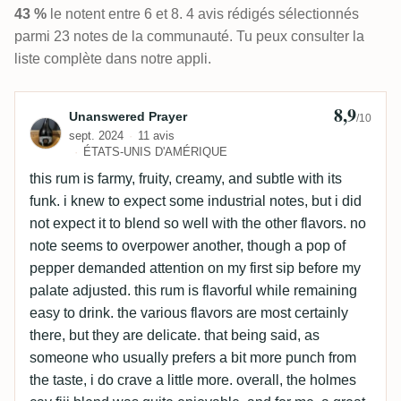
43 %
le notent entre 6 et 8. 4 avis rédigés sélectionnés
parmi 23 notes de la communauté. Tu peux consulter la
liste complète dans notre appli.
8,9
Avis de Unanswered Prayer
Unanswered Prayer
/10
sept. 2024
11 avis
ÉTATS-UNIS D'AMÉRIQUE
this rum is farmy, fruity, creamy, and subtle with its
funk. i knew to expect some industrial notes, but i did
not expect it to blend so well with the other flavors. no
note seems to overpower another, though a pop of
pepper demanded attention on my first sip before my
palate adjusted. this rum is flavorful while remaining
easy to drink. the various flavors are most certainly
there, but they are delicate. that being said, as
someone who usually prefers a bit more punch from
the taste, i do crave a little more. overall, the holmes