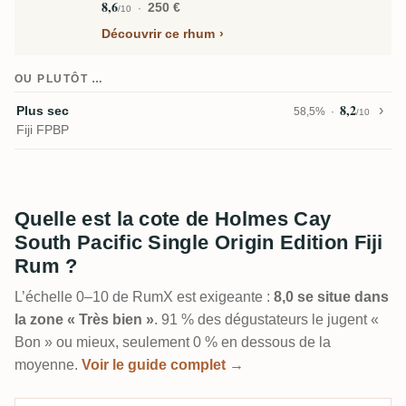
8,6
250 €
/10
Découvrir ce rhum
OU PLUTÔT …
8,2
Plus sec
58,5%
/10
Fiji FPBP
Quelle est la cote de Holmes Cay
South Pacific Single Origin Edition Fiji
Rum ?
L’échelle 0–10 de RumX est exigeante :
8,0 se situe dans
la zone « Très bien »
. 91 % des dégustateurs le jugent «
Bon » ou mieux, seulement 0 % en dessous de la
moyenne.
Voir le guide complet →