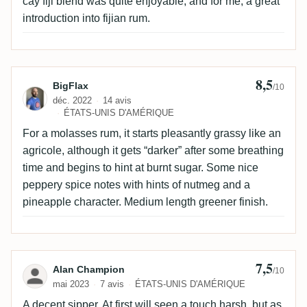
cay fiji blend was quite enjoyable, and for me, a great
introduction into fijian rum.
8,5
Avis de BigFlax
BigFlax
/10
déc. 2022
14 avis
ÉTATS-UNIS D'AMÉRIQUE
For a molasses rum, it starts pleasantly grassy like an
agricole, although it gets “darker” after some breathing
time and begins to hint at burnt sugar. Some nice
peppery spice notes with hints of nutmeg and a
pineapple character. Medium length greener finish.
7,5
Avis de Alan Champion
Alan Champion
/10
mai 2023
7 avis
ÉTATS-UNIS D'AMÉRIQUE
A decent sipper. At first will seen a touch harsh, but as