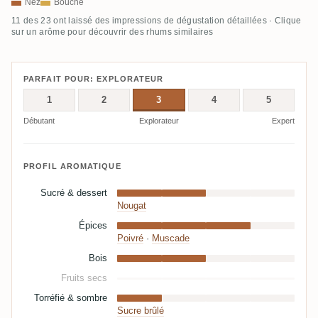
Nez
Bouche
11 des 23 ont laissé des impressions de dégustation détaillées · Clique
sur un arôme pour découvrir des rhums similaires
PARFAIT POUR: EXPLORATEUR
1
2
3
4
5
Débutant
Explorateur
Expert
PROFIL AROMATIQUE
Sucré & dessert
Nougat
Épices
Poivré
·
Muscade
Bois
Fruits secs
Torréfié & sombre
Sucre brûlé