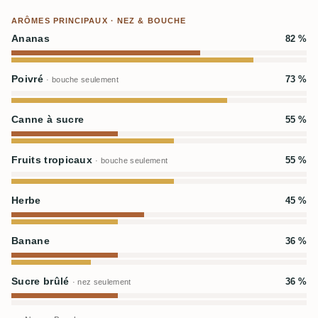
ARÔMES PRINCIPAUX · NEZ & BOUCHE
Ananas
82 %
Poivré
73 %
· bouche seulement
Canne à sucre
55 %
Fruits tropicaux
55 %
· bouche seulement
Herbe
45 %
Banane
36 %
Sucre brûlé
36 %
· nez seulement