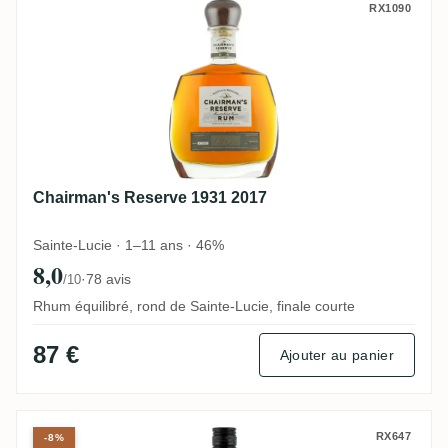
Chairman's Reserve 1931 2017
RX1090
Chairman's Reserve 1931 2017
Sainte-Lucie · 1–11 ans · 46%
8,0
·
78 avis
/10
Rhum équilibré, rond de Sainte-Lucie, finale courte
87 €
Ajouter au panier
Chairman's Reserve Original
RX647
-8%