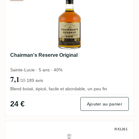
Chairman's Reserve Original
Sainte-Lucie · 5 ans · 40%
7,1
·
189 avis
/10
Blend boisé, épicé, facile et abordable, un peu fin
24 €
Ajouter au panier
Edmundo B. Fernandez Ron del Barrilito S
RX1261