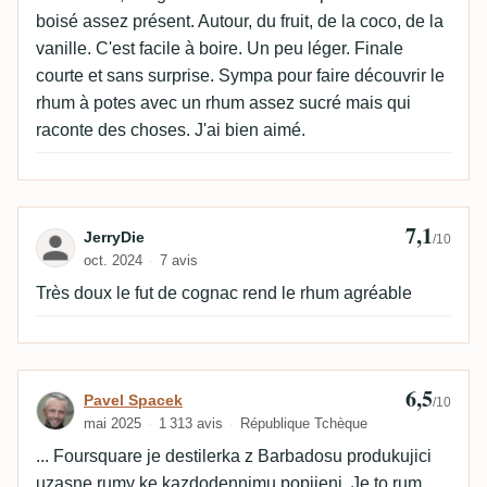
boisé assez présent. Autour, du fruit, de la coco, de la
vanille. C'est facile à boire. Un peu léger. Finale
courte et sans surprise. Sympa pour faire découvrir le
rhum à potes avec un rhum assez sucré mais qui
raconte des choses. J'ai bien aimé.
7,1
Avis de JerryDie
JerryDie
/10
oct. 2024
7 avis
Très doux le fut de cognac rend le rhum agréable
6,5
Avis de Pavel Spacek
Pavel Spacek
/10
mai 2025
1 313 avis
République Tchèque
... Foursquare je destilerka z Barbadosu produkujici
uzasne rumy ke kazdodennimu popijeni. Je to rum,