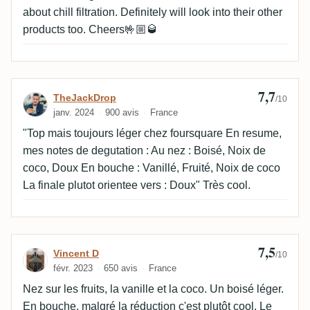
about chill filtration. Definitely will look into their other
products too. Cheers🤟🏼🥃
7,7
Avis de TheJackDrop
TheJackDrop
/10
janv. 2024
900 avis
France
"Top mais toujours léger chez foursquare En resume,
mes notes de degutation : Au nez : Boisé, Noix de
coco, Doux En bouche : Vanillé, Fruité, Noix de coco
La finale plutot orientee vers : Doux" Très cool.
7,5
Avis de Vincent D
Vincent D
/10
févr. 2023
650 avis
France
Nez sur les fruits, la vanille et la coco. Un boisé léger.
En bouche, malgré la réduction c'est plutôt cool. Le