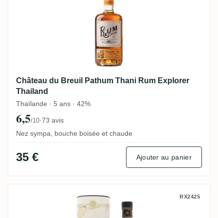
Château du Breuil Pathum Thani Rum Explorer
Thailand
Thaïlande · 5 ans · 42%
6,5
·
73 avis
/10
Nez sympa, bouche boisée et chaude
35 €
Ajouter au panier
Auténtico Nativo 15 Años
RX2425