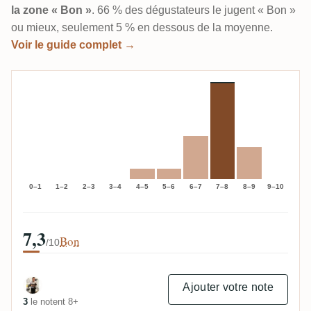
la zone « Bon »
. 66 % des dégustateurs le jugent « Bon »
ou mieux, seulement 5 % en dessous de la moyenne.
Voir le guide complet →
0–1
1–2
2–3
3–4
4–5
5–6
6–7
7–8
8–9
9–10
7,3
Bon
/10
Ajouter votre note
3
le notent 8+