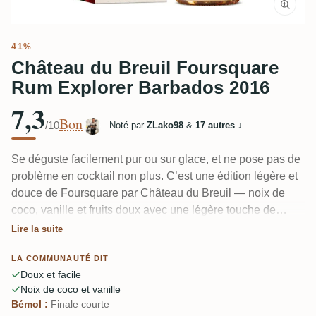
41%
Château du Breuil Foursquare
Rum Explorer Barbados 2016
7,3
Bon
/10
Noté par
ZLako98
&
17 autres
↓
Se déguste facilement pur ou sur glace, et ne pose pas de
problème en cocktail non plus. C’est une édition légère et
douce de Foursquare par Château du Breuil — noix de
coco, vanille et fruits doux avec une légère touche de
chêne. Un dégustateur l’a qualifié de bon rhum « pour faire
Lire la suite
découvrir » la catégorie aux amis. La finale est courte et le
LA COMMUNAUTÉ DIT
corps un peu léger, mais il passe bien.
Doux et facile
Noix de coco et vanille
Bémol :
Finale courte