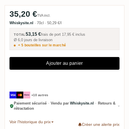
35,20 €
TVA incl.
Whiskysite.nl
·
70cl
·
50,29 €/l
53,15 €
frais de port
17,95 €
inclus
TOTAL
Ø 6,0 jours de livraison
< 5 bouteilles sur le marché
Ajouter au panier
+10 autres
Paiement sécurisé
·
Vendu par
Whiskysite.nl
·
Retours &
rétractation
Voir l'historique du prix
Créer une alerte prix