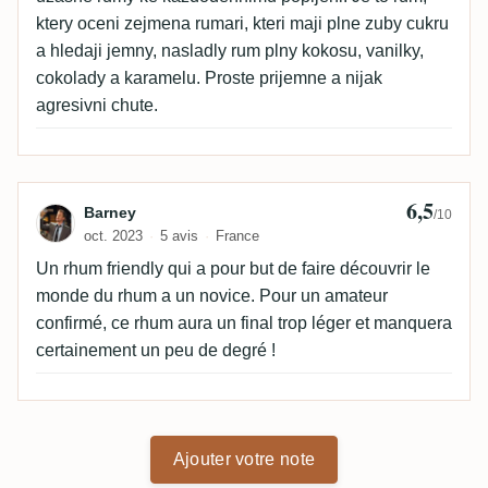
ktery oceni zejmena rumari, kteri maji plne zuby cukru
a hledaji jemny, nasladly rum plny kokosu, vanilky,
cokolady a karamelu. Proste prijemne a nijak
agresivni chute.
6,5
Avis de Barney
Barney
/10
oct. 2023
5 avis
France
Un rhum friendly qui a pour but de faire découvrir le
monde du rhum a un novice. Pour un amateur
confirmé, ce rhum aura un final trop léger et manquera
certainement un peu de degré !
Ajouter votre note