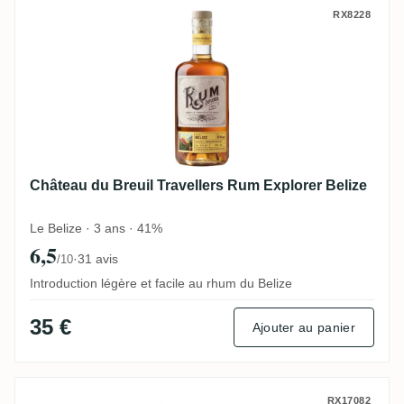
Château du Breuil Travellers Rum Explore
RX8228
Château du Breuil Travellers Rum Explorer Belize
Le Belize · 3 ans · 41%
6,5
·
31 avis
/10
Introduction légère et facile au rhum du Belize
35 €
Ajouter au panier
Château du Breuil Ron Aldea Rum Explore
RX17082