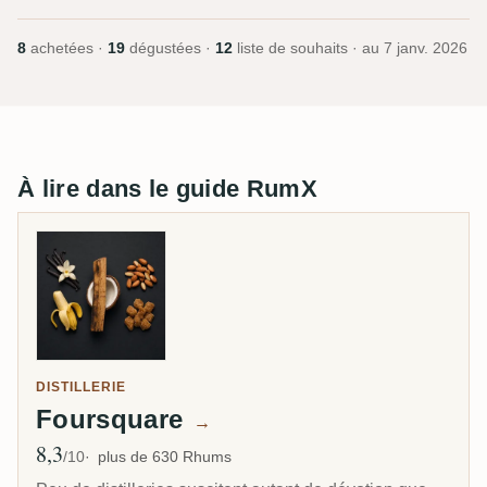
8
achetées ·
19
dégustées ·
12
liste de souhaits · au
7 janv. 2026
À lire dans le guide RumX
DISTILLERIE
Foursquare
→
8,3
Note moyenne
/10
plus de 630 Rhums