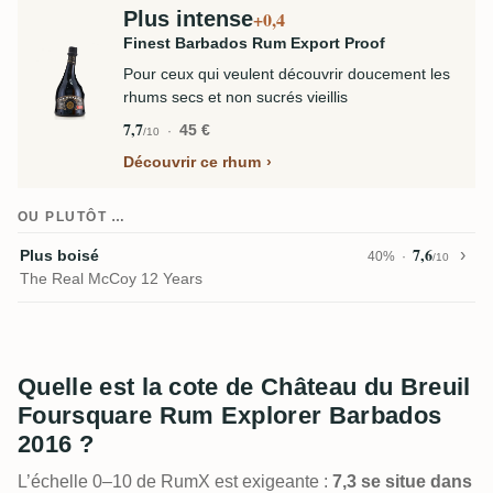
Plus intense
+0,4
Finest Barbados Rum Export Proof
Pour ceux qui veulent découvrir doucement les
rhums secs et non sucrés vieillis
7,7
45 €
/10
Découvrir ce rhum
OU PLUTÔT …
7,6
Plus boisé
40%
/10
The Real McCoy 12 Years
Quelle est la cote de Château du Breuil
Foursquare Rum Explorer Barbados
2016 ?
L’échelle 0–10 de RumX est exigeante :
7,3 se situe dans