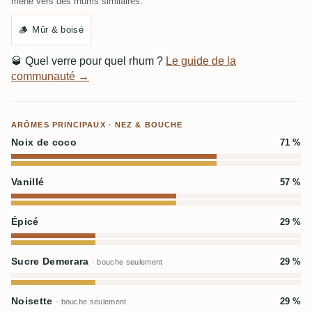
mène vers des rhums similaires.
🪵
Mûr & boisé
🥃
Quel verre pour quel rhum ?
Le guide de la
communauté →
ARÔMES PRINCIPAUX · NEZ & BOUCHE
Noix de coco
71 %
Vanillé
57 %
Épicé
29 %
Sucre Demerara
29 %
· bouche seulement
Noisette
29 %
· bouche seulement