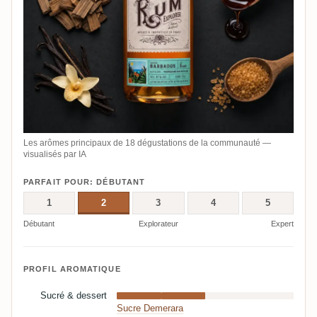
Les arômes principaux de 18 dégustations de la communauté —
visualisés par IA
PARFAIT POUR: DÉBUTANT
1
2
3
4
5
Débutant
Explorateur
Expert
PROFIL AROMATIQUE
Sucré & dessert
Sucre Demerara