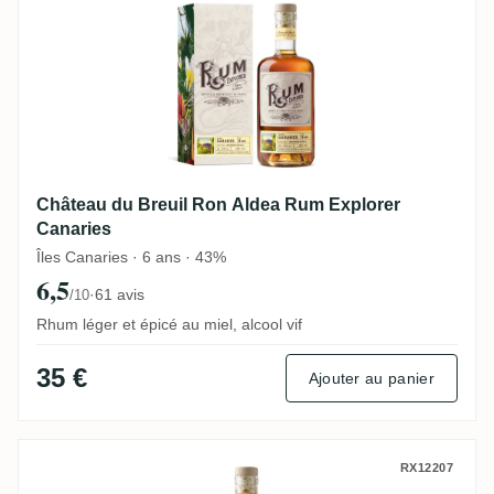
Château du Breuil Ron Aldea Rum Explorer
Canaries
Îles Canaries · 6 ans · 43%
6,5
·
61 avis
/10
Rhum léger et épicé au miel, alcool vif
35 €
Ajouter au panier
Château du Breuil Pathum Thani Rum Expl
RX12207