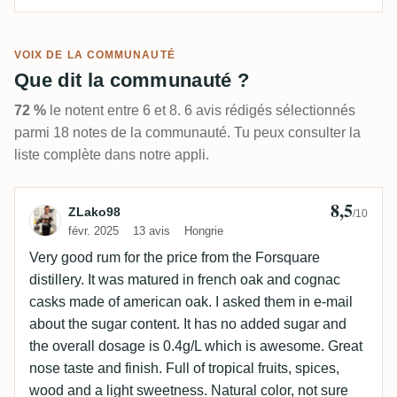
VOIX DE LA COMMUNAUTÉ
Que dit la communauté ?
72 %
le notent entre 6 et 8. 6 avis rédigés sélectionnés
parmi 18 notes de la communauté. Tu peux consulter la
liste complète dans notre appli.
8,5
Avis de ZLako98
ZLako98
/10
févr. 2025
13 avis
Hongrie
Very good rum for the price from the Forsquare
distillery. It was matured in french oak and cognac
casks made of american oak. I asked them in e-mail
about the sugar content. It has no added sugar and
the overall dosage is 0.4g/L which is awesome. Great
nose taste and finish. Full of tropical fruits, spices,
wood and a light sweetness. Natural color, not sure