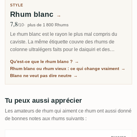
STYLE
Rhum blanc
→
7,8
Note moyenne
/10
plus de 1 800 Rhums
Le rhum blanc est le rayon le plus mal compris du
caviste. La même étiquette couvre des rhums de
colonne ultralégers faits pour le daiquiri et des
overproofs jamaïcains non vieillis à 63 pour cent qui
Qu'est-ce que le rhum blanc ?
→
sentent le marché aux fruits en feu. Cette page
Rhum blanc ou rhum vieux : ce qui change vraiment
→
rassemble tous les rhums non vieillis de RumX, des
Blanc ne veut pas dire neutre
→
chevaux de trait à cocktail aux eaux-de-vie de pur jus
portées par le terroir, chacun avec la note de la
communauté qui fait la différence.
Tu peux aussi apprécier
Les amateurs de rhum qui aiment ce rhum ont aussi donné
de bonnes notes aux rhums suivants :