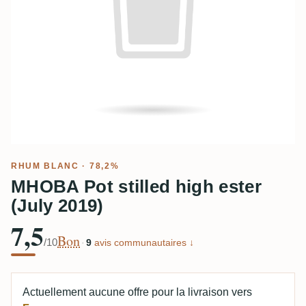
RHUM BLANC
· 78,2%
MHOBA Pot stilled high ester
(July 2019)
7,5
Bon
/10
·
9
avis communautaires ↓
Actuellement aucune offre pour la livraison vers