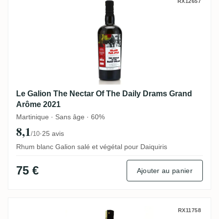
Le Galion The Nectar Of The Daily Drams
RX12657
Le Galion The Nectar Of The Daily Drams Grand
Arôme 2021
Martinique · Sans âge · 60%
8,1
·
25 avis
/10
Rhum blanc Galion salé et végétal pour Daiquiris
75 €
Ajouter au panier
Warehouse #1 Long Pond Overproof Whit
RX11758