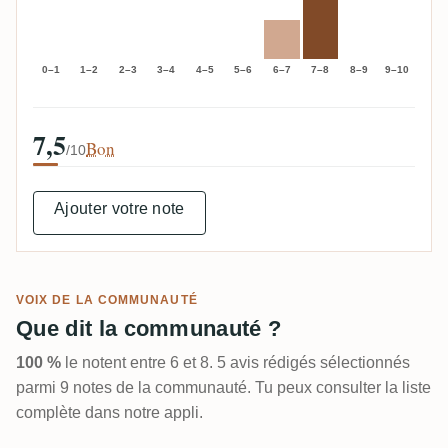
0–1
1–2
2–3
3–4
4–5
5–6
6–7
7–8
8–9
9–10
7,5
Bon
/10
Ajouter votre note
VOIX DE LA COMMUNAUTÉ
Que dit la communauté ?
100 %
le notent entre 6 et 8. 5 avis rédigés sélectionnés
parmi 9 notes de la communauté. Tu peux consulter la liste
complète dans notre appli.