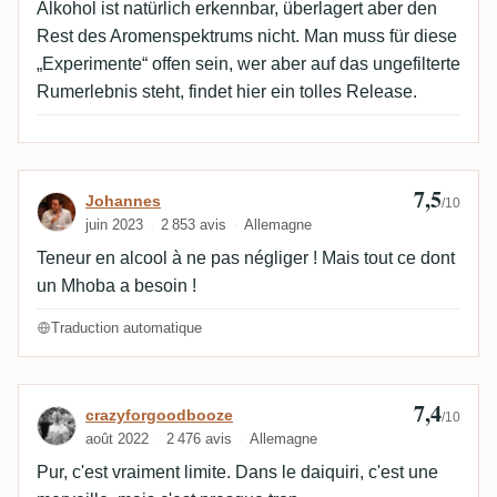
Alkohol ist natürlich erkennbar, überlagert aber den
Rest des Aromenspektrums nicht. Man muss für diese
„Experimente“ offen sein, wer aber auf das ungefilterte
Rumerlebnis steht, findet hier ein tolles Release.
7,5
Avis de Johannes
Johannes
/10
juin 2023
2 853 avis
Allemagne
Teneur en alcool à ne pas négliger ! Mais tout ce dont
un Mhoba a besoin !
Traduction automatique
7,4
Avis de crazyforgoodbooze
crazyforgoodbooze
/10
août 2022
2 476 avis
Allemagne
Pur, c'est vraiment limite. Dans le daiquiri, c'est une