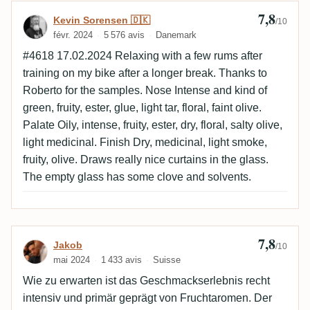
7,8
Avis de Kevin Sorensen 🇩🇰
Kevin Sorensen 🇩🇰
/10
févr. 2024
5 576 avis
Danemark
#4618 17.02.2024 Relaxing with a few rums after
training on my bike after a longer break. Thanks to
Roberto for the samples. Nose Intense and kind of
green, fruity, ester, glue, light tar, floral, faint olive.
Palate Oily, intense, fruity, ester, dry, floral, salty olive,
light medicinal. Finish Dry, medicinal, light smoke,
fruity, olive. Draws really nice curtains in the glass.
The empty glass has some clove and solvents.
7,8
Avis de Jakob
Jakob
/10
mai 2024
1 433 avis
Suisse
Wie zu erwarten ist das Geschmackserlebnis recht
intensiv und primär geprägt von Fruchtaromen. Der