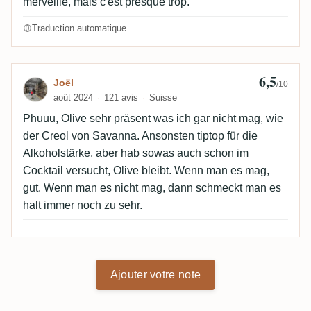
merveille, mais c'est presque trop.
Traduction automatique
6,5
Avis de Joël
Joël
/10
août 2024
121 avis
Suisse
Phuuu, Olive sehr präsent was ich gar nicht mag, wie
der Creol von Savanna. Ansonsten tiptop für die
Alkoholstärke, aber hab sowas auch schon im
Cocktail versucht, Olive bleibt. Wenn man es mag,
gut. Wenn man es nicht mag, dann schmeckt man es
halt immer noch zu sehr.
Ajouter votre note