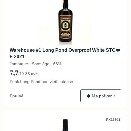
Warehouse #1 Long Pond Overproof White STC❤️
E 2021
Jamaïque · Sans âge · 63%
7,7
·
35 avis
/10
Funk Long Pond non vieilli intense
Me prévenir
Épuisé
Warehouse #1 Long Pond Overproof White 
RX12601