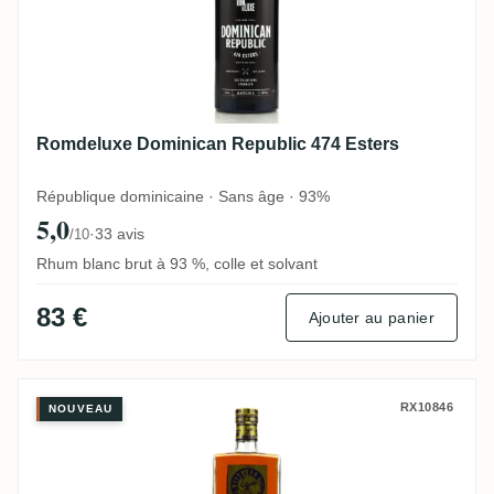
Romdeluxe Dominican Republic 474 Esters
République dominicaine · Sans âge · 93%
5,0
·
33 avis
/10
Rhum blanc brut à 93 %, colle et solvant
83 €
Ajouter au panier
MHOBA Strand 151 2021
RX10846
NOUVEAU