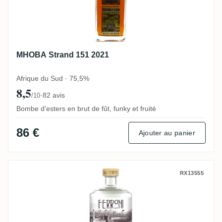
MHOBA Strand 151 2021
Afrique du Sud · 75,5%
8,5
·
82 avis
/10
Bombe d'esters en brut de fût, funky et fruité
86 €
Ajouter au panier
Ferroni La Dame Jeanne 15
RX13555