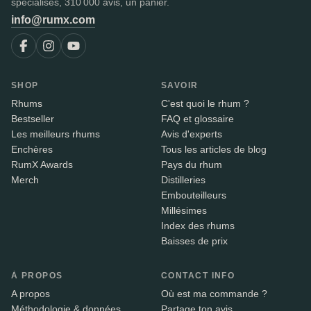
spécialisés, 310 000 avis, un panier.
info@rumx.com
SHOP
SAVOIR
Rhums
C'est quoi le rhum ?
Bestseller
FAQ et glossaire
Les meilleurs rhums
Avis d'experts
Enchères
Tous les articles de blog
RumX Awards
Pays du rhum
Merch
Distilleries
Embouteilleurs
Millésimes
Index des rhums
Baisses de prix
À PROPOS
CONTACT INFO
A propos
Où est ma commande ?
Méthodologie & données
Partage ton avis