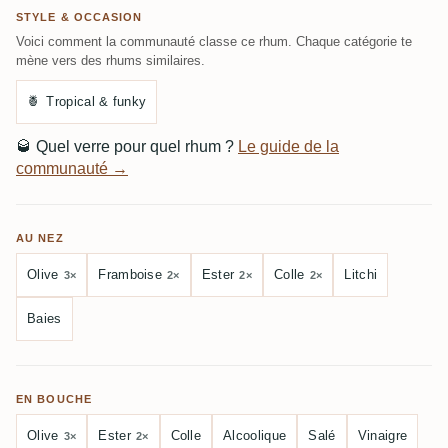
STYLE & OCCASION
Voici comment la communauté classe ce rhum. Chaque catégorie te
mène vers des rhums similaires.
🍍
Tropical & funky
🥃
Quel verre pour quel rhum ?
Le guide de la
communauté →
AU NEZ
Olive
Framboise
Ester
Colle
Litchi
3×
2×
2×
2×
Baies
EN BOUCHE
Olive
Ester
Colle
Alcoolique
Salé
Vinaigre
3×
2×