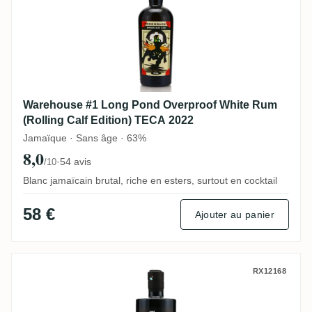
Warehouse #1 Long Pond Overproof White Rum
(Rolling Calf Edition) TECA 2022
Jamaïque · Sans âge · 63%
8,0
·
54 avis
/10
Blanc jamaïcain brutal, riche en esters, surtout en cocktail
58 €
Ajouter au panier
Romdeluxe Dominican Republic 474 Ester
RX12168