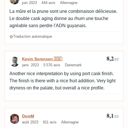
juin 2023
444 avis
Allemagne
La mûre et la prune sont une combinaison délicieuse.
Le double cask aging donne au rhum une touche
agréable sans perdre l'ADN guyanais.
Traduction automatique
8,2
Avis de Kevin Sorensen 🇩🇰
Kevin Sorensen 🇩🇰
/10
janv. 2023
5 576 avis
Danemark
Another nice interpretation by using port cask finish.
The finish is there with a nice fruit addition. Very light
dryness on the palate, but overall a nice profile.
8,1
Avis de DomM
DomM
/10
août 2023
911 avis
Allemagne