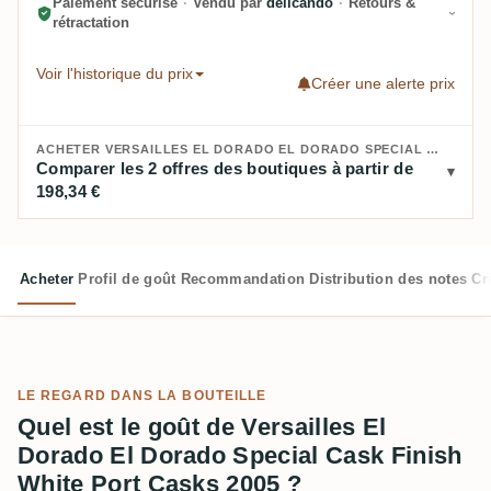
Paiement sécurisé
·
Vendu par
delicando
·
Retours &
rétractation
Voir l'historique du prix
Créer une alerte prix
ACHETER VERSAILLES EL DORADO EL DORADO SPECIAL CASK FINISH WHITE PORT CASKS 2005 :
Comparer les 2 offres des boutiques à partir de
198,34 €
Acheter
Profil de goût
Recommandation
Distribution des notes
Cr
LE REGARD DANS LA BOUTEILLE
Quel est le goût de Versailles El
Dorado El Dorado Special Cask Finish
White Port Casks 2005 ?