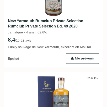
New Yarmouth Rumclub Private Selection
Rumclub Private Selection Ed. 49 2020
Jamaïque · 4 ans · 62,6%
8,4
·
52 avis
/10
Funky sauvage de New Yarmouth, excellent en Mai Tai
Me prévenir
Épuisé
Uitvlugt Rum Artesanal RA Guyana Rum 1
RX19146