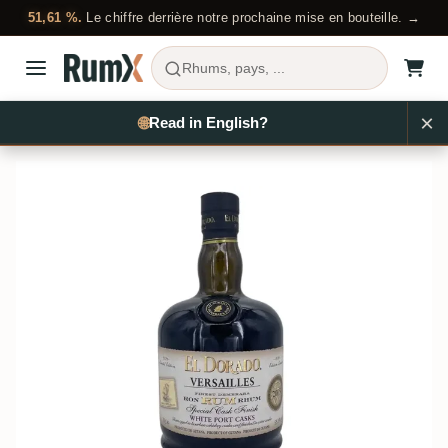
51,61 %.
Le chiffre derrière notre prochaine mise en bouteille. →
Rhums, pays, ...
🌐
EN
Acheter du rhum
…
El Dorado
RX13225