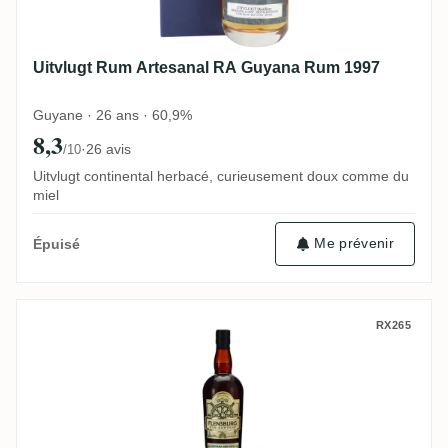
Uitvlugt Rum Artesanal RA Guyana Rum 1997
Guyane · 26 ans · 60,9%
8,3
·
26 avis
/10
Uitvlugt continental herbacé, curieusement doux comme du
miel
Me prévenir
Épuisé
Enmore Flensburg Rum Company Flensb
RX265