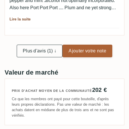
pepper and mint .alcohol not optimally incorporated.
Also here Port Port Port .... Plum and ne yet strong
bitterness. In the finish slightly dry in the mouth and
Lire la suite
bitter.All in all not really something I would buy ...
good that there are samplers. PLV not worth
mentioning.
Plus d'avis (1) ↓
Ajouter votre note
Valeur de marché
202 €
PRIX D'ACHAT MOYEN DE LA COMMUNAUTÉ
Ce que les membres ont payé pour cette bouteille, d'après
leurs propres déclarations. Pas une valeur de marché : les
achats datent en médiane de plus de trois ans et ne sont pas
vérifiés.