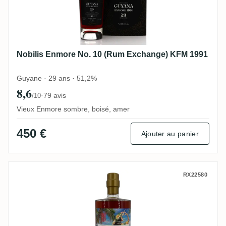
Nobilis Enmore No. 10 (Rum Exchange) KFM 1991
Guyane · 29 ans · 51,2%
8,6
·
79 avis
/10
Vieux Enmore sombre, boisé, amer
450 €
Ajouter au panier
New Yarmouth Rumclub Private Selection 
RX22580