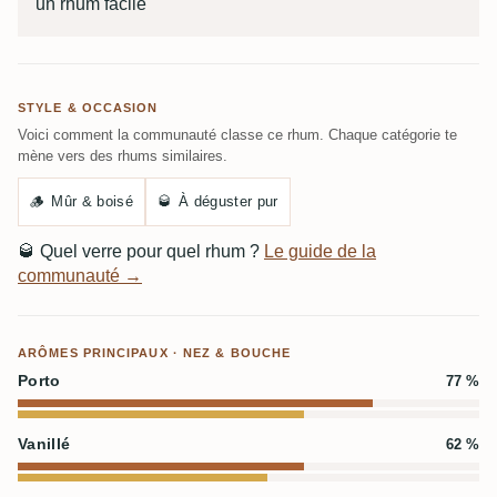
un rhum facile
STYLE & OCCASION
Voici comment la communauté classe ce rhum. Chaque catégorie te
mène vers des rhums similaires.
🪵
Mûr & boisé
🥃
À déguster pur
🥃
Quel verre pour quel rhum ?
Le guide de la
communauté →
ARÔMES PRINCIPAUX · NEZ & BOUCHE
Porto
77 %
Vanillé
62 %