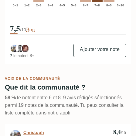
0–1
1–2
2–3
3–4
4–5
5–6
6–7
7–8
8–9
9–10
7,5
Bon
/10
Ajouter votre note
7
le notent 8+
VOIX DE LA COMMUNAUTÉ
Que dit la communauté ?
58 %
le notent entre 6 et 8. 9 avis rédigés sélectionnés
parmi 19 notes de la communauté. Tu peux consulter la
liste complète dans notre appli.
8,4
Avis de Christoph
Christoph
/10