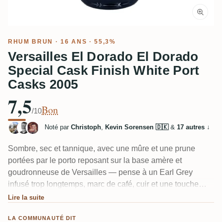
RHUM BRUN
· 16 ANS · 55,3%
Versailles El Dorado El Dorado
Special Cask Finish White Port
Casks 2005
7,5
Bon
/10
Noté par
Christoph
,
Kevin Sorensen 🇩🇰
&
17 autres
↓
Sombre, sec et tannique, avec une mûre et une prune
portées par le porto reposant sur la base amère et
goudronneuse de Versailles — pense à un Earl Grey
infusé trop longtemps, marc de café, cuir et une touche
chimique, presque plastique. Malgré le "White Port",
Lire la suite
attends-toi à des arômes lourds et sombres, pas à des
LA COMMUNAUTÉ DIT
fruits éclatants. Quelques dégustateurs trouvent que le