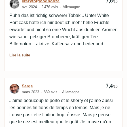
7,6
Avis de crazyforgoodbooze
crazyforgoodbooze
/10
avr. 2024
2 476 avis
Allemagne
Puhh das ist richtig schwerer Tobak... Unter White
Port cask hätte ich mir deutlich mehr helle Früchte
erwartet und nicht so eine Wucht aus dunklen Aromen
wie sauer pelziger Brombeere, kräftigen Tee
Bitternoten, Lakritze, Kaffeesatz und Leder und
überraschend trocken mit einer abgefahrenen öligen,
Lire la suite
Textur die ewig am Gaumen hängen bleibt. Insgesamt
ein spannendes Experiment aber leider nicht so
Recht mein Fall. Ich gebe auch zabo mit dem Duft
nach Knete Recht, sehr irritierend!😆
7,4
Avis de Serge
Serge
/10
mars 2023
839 avis
Allemagne
J'aime beaucoup le porto et le sherry et j'aime aussi
les bonnes finitions de temps en temps. Mais je ne
trouve pas cette finition trop réussie. Mais je pense
que le nez est meilleur que le goût. Je trouve qu'en