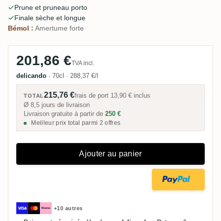
Prune et pruneau porto
porto écrase les notes plus fines de la distillerie ; d'autres
Finale sèche et longue
apprécient comment le fruit adoucit l'amertume.
Bémol :
Amertume forte
Polémique.
201,86 €
TVA incl.
delicando
·
70cl
·
288,37 €/l
215,76 €
frais de port
13,90 €
inclus
TOTAL
Ø 8,5 jours de livraison
Livraison gratuite à partir de
250 €
Meilleur prix total parmi 2 offres
Ajouter au panier
+10 autres