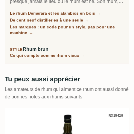
presque jamais le lieu où le rhum est né. Son rhum,
appelé Demerara d'après le fleuve, est passé de 109
Le rhum Demerara et les alambics en bois
→
distilleries à une seule, et les domaines fermés
De cent neuf distilleries à une seule
→
survivent sous forme de
marques
: des codes pour
Les marques : un code pour un style, pas pour une
une recette, pas pour une machine. Savoir les lire,
machine
→
c'est tout l'art.
Rhum brun
STYLE
Ce qui compte comme rhum vieux
→
Tu peux aussi apprécier
Les amateurs de rhum qui aiment ce rhum ont aussi donné
de bonnes notes aux rhums suivants :
Diamond El Dorado El Dorado The Last Ca
RX15428