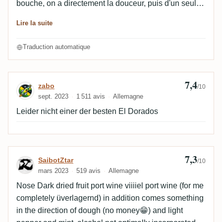
bouche, on a directement la douceur, puis d'un seul
coup l'amertume (normale) du Versailles. Mais grâce
Lire la suite
au contraste, elle semble plus forte qu'elle ne l'est en
réalité. Les composants plus fins de Versailles sont
Traduction automatique
plutôt noyés.
7,4
Avis de zabo
zabo
/10
sept. 2023
1 511 avis
Allemagne
Leider nicht einer der besten El Dorados
7,3
Avis de SaibotZtar
SaibotZtar
/10
mars 2023
519 avis
Allemagne
Nose Dark dried fruit port wine viiiiel port wine (for me
completely üverlagernd) in addition comes something
in the direction of dough (no money😁) and light