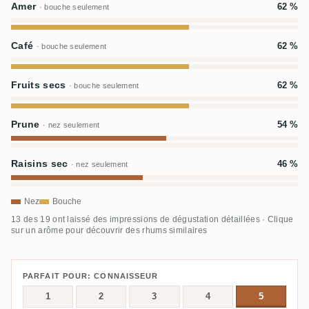
Amer
62 %
· bouche seulement
Café
62 %
· bouche seulement
Fruits secs
62 %
· bouche seulement
Prune
54 %
· nez seulement
Raisins sec
46 %
· nez seulement
Nez
Bouche
13 des 19 ont laissé des impressions de dégustation détaillées · Clique
sur un arôme pour découvrir des rhums similaires
PARFAIT POUR: CONNAISSEUR
1
2
3
4
5