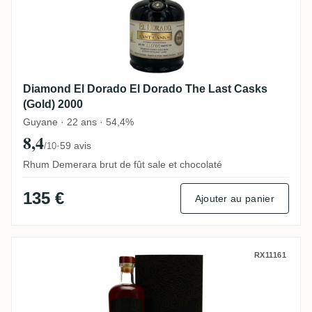
Diamond El Dorado El Dorado The Last Casks
(Gold) 2000
Guyane · 22 ans · 54,4%
8,4
·
59 avis
/10
Rhum Demerara brut de fût sale et chocolaté
135 €
Ajouter au panier
Nobilis Enmore No. 10 (Rum Exchange) K
RX11161