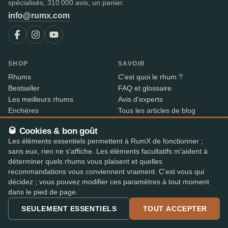
spécialisés, 310 000 avis, un panier.
info@rumx.com
SHOP
SAVOIR
Rhums
C'est quoi le rhum ?
Bestseller
FAQ et glossaire
Les meilleurs rhums
Avis d'experts
Enchères
Tous les articles de blog
RumX Awards
Pays du rhum
🥃 Cookies & bon goût
Merch
Distilleries
Les éléments essentiels permettent à RumX de fonctionner ;
Embouteilleurs
sans eux, rien ne s'affiche. Les éléments facultatifs m'aident à
Millésimes
déterminer quels rhums vous plaisent et quelles
Index des rhums
recommandations vous conviennent vraiment. C'est vous qui
Baisses de prix
décidez ; vous pouvez modifier ces paramètres à tout moment
dans le pied de page.
À PROPOS
CONTACT INFO
SEULEMENT ESSENTIELS
TOUT ACCEPTER
A propos
Où est ma commande ?
Méthodologie & données
Partage ton avis