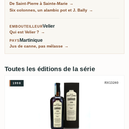
De Saint-Pierre à Sainte-Marie
→
gère ce qui est peut-être le meilleur musée de la
Six colonnes, un alambic pot et J. Bally
→
distillation au monde, et ses vieux millésimes et
embouteillages J. Bally figurent parmi les rhums
Velier
EMBOUTEILLEUR
martiniquais les plus aimés sur RumX.
Qui est Velier ?
→
Martinique
PAYS
Jus de canne, pas mélasse
→
Toutes les éditions de la série
Velier Saint James Sélection exclusive Vel
RX13240
1998