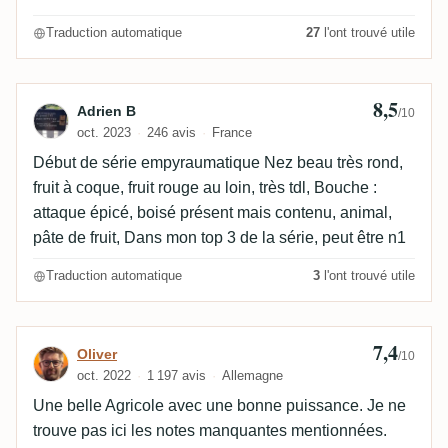
est fruitée avec des fruits secs comme l'abricot, le
Traduction automatique
27
l'ont trouvé utile
raisin sec, de la canne à sucre herbacée et végétale,
le bois est torréfié avec du caramel, assez sec et
épicé avec de la vanille, poivré.Le repos du rhum aide
8,5
Avis de Adrien B
Adrien B
/10
l'aspect vert de la canne avec une touche fleurie,
oct. 2023
246 avis
France
herbeuse et herbacée, un peu moisie, du citron vert et
Début de série empyraumatique Nez beau très rond,
des baies, une amertume est inévitable. 8:La finale
fruit à coque, fruit rouge au loin, très tdl, Bouche :
est la plus agréable, moins sèche, plus équilibrée
attaque épicé, boisé présent mais contenu, animal,
avec une variété de fruits comme les abricots secs,
pâte de fruit, Dans mon top 3 de la série, peut être n1
les groseilles, la cerise, les pêches et l'écorce de
citron vert, le fruit de la passion à la fin.La canne est
Traduction automatique
3
l'ont trouvé utile
florale et herbeuse, fraîche avec du thé, légèrement
terreuse. Le bois est torréfié, noisette, croquant,
caramélisé, épicé....
7,4
Avis de Oliver
Oliver
/10
oct. 2022
1 197 avis
Allemagne
Une belle Agricole avec une bonne puissance. Je ne
trouve pas ici les notes manquantes mentionnées.