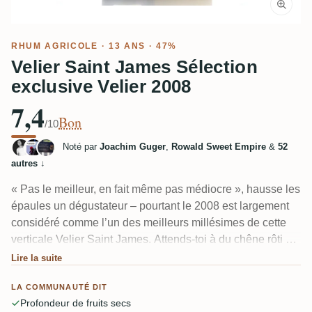
RHUM AGRICOLE
· 13 ANS · 47%
Velier Saint James Sélection
exclusive Velier 2008
7,4
Bon
/10
Noté par
Joachim Guger
,
Rowald Sweet Empire
&
52
autres
↓
« Pas le meilleur, en fait même pas médiocre », hausse les
épaules un dégustateur – pourtant le 2008 est largement
considéré comme l’un des meilleurs millésimes de cette
verticale Velier Saint James. Attends-toi à du chêne rôti et
épicé, de la canne herbeuse, des abricots secs et des
Lire la suite
agrumes. Le hic récurrent est une note savonneuse et
LA COMMUNAUTÉ DIT
parfumée qui ressort en bouche ; certains la remarquent à
Profondeur de fruits secs
peine, d’autres trouvent qu’elle gâche le verre.