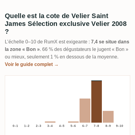
Quelle est la cote de Velier Saint
James Sélection exclusive Velier 2008
?
L’échelle 0–10 de RumX est exigeante :
7,4 se situe dans
la zone « Bon »
. 66 % des dégustateurs le jugent « Bon »
ou mieux, seulement 1 % en dessous de la moyenne.
Voir le guide complet →
0–1
1–2
2–3
3–4
4–5
5–6
6–7
7–8
8–9
9–10