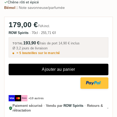
Chêne rôti et épicé
Bémol :
Note savonneuse/parfumée
179,00 €
TVA incl.
ROW Spirits
·
70cl
·
255,71 €/l
193,90 €
frais de port
14,90 €
inclus
TOTAL
Ø 3,2 jours de livraison
< 5 bouteilles sur le marché
Ajouter au panier
+10 autres
Paiement sécurisé
·
Vendu par
ROW Spirits
·
Retours &
rétractation