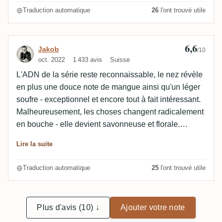
Traduction automatique
26
l'ont trouvé utile
6,6
Avis de Jakob
Jakob
/10
oct. 2022
1 433 avis
Suisse
L'ADN de la série reste reconnaissable, le nez révèle
en plus une douce note de mangue ainsi qu'un léger
soufre - exceptionnel et encore tout à fait intéressant.
Malheureusement, les choses changent radicalement
en bouche - elle devient savonneuse et florale.
Certes, le profil de base reste reconnaissable, mais il
Lire la suite
est à mon sens trop nettement éclipsé par les notes
erronées mentionnées. Sans surprise, la bouche ne
Traduction automatique
25
l'ont trouvé utile
présente pas non plus une autre image - donc
malheureusement décevante.
Plus d'avis (10) ↓
Ajouter votre note