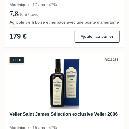
Martinique · 17 ans · 47%
7,8
·
57 avis
/10
Agricole vieilli boisé et herbacé avec une pointe d'amertume
179 €
Ajouter au panier
Velier Saint James Sélection exclusive Vel
RX13233
2006
Velier Saint James Sélection exclusive Velier 2006
Martinique · 15 ans · 47%