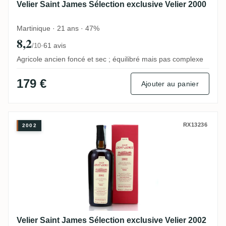
Velier Saint James Sélection exclusive Velier 2000
Martinique · 21 ans · 47%
8,2
·
61 avis
/10
Agricole ancien foncé et sec ; équilibré mais pas complexe
179 €
Ajouter au panier
Velier Saint James Sélection exclusive Vel
RX13236
2002
Velier Saint James Sélection exclusive Velier 2002