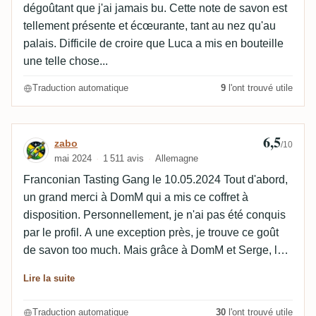
dégoûtant que j'ai jamais bu. Cette note de savon est
tellement présente et écœurante, tant au nez qu'au
palais. Difficile de croire que Luca a mis en bouteille
une telle chose...
Traduction automatique
9
l'ont trouvé utile
6,5
Avis de zabo
zabo
/10
mai 2024
1 511 avis
Allemagne
Franconian Tasting Gang le 10.05.2024 Tout d'abord,
un grand merci à DomM qui a mis ce coffret à
disposition. Personnellement, je n'ai pas été conquis
par le profil. A une exception près, je trouve ce goût
de savon too much. Mais grâce à DomM et Serge, les
restes des verres se sont retrouvés dans un cocktail
Lire la suite
spontané et sublime.
Traduction automatique
30
l'ont trouvé utile