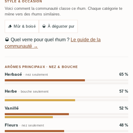
STYLE & OCCASION
Voici comment la communauté classe ce rhum. Chaque catégorie te
mène vers des rhums similaires.
🪵
Mûr & boisé
🥃
À déguster pur
🥃
Quel verre pour quel rhum ?
Le guide de la
communauté →
ARÔMES PRINCIPAUX · NEZ & BOUCHE
Herbacé
65 %
· nez seulement
Herbe
57 %
· bouche seulement
Vanillé
52 %
Fleurs
48 %
· nez seulement