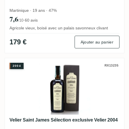
Martinique · 19 ans · 47%
7,6
·
60 avis
/10
Agricole vieux, boisé avec un palais savonneux clivant
179 €
Ajouter au panier
Velier Saint James Sélection exclusive Vel
RX13235
2004
Velier Saint James Sélection exclusive Velier 2004