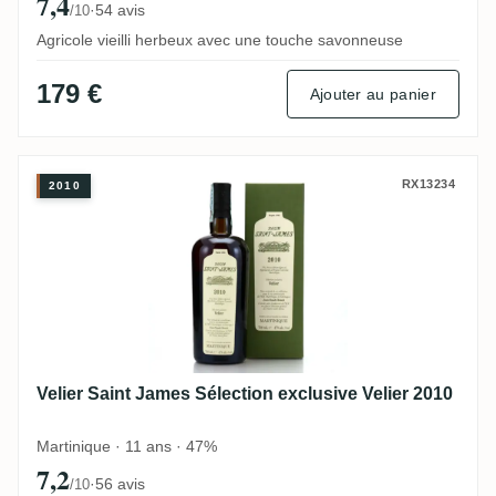
7,4
·
54 avis
/10
Agricole vieilli herbeux avec une touche savonneuse
179 €
Ajouter au panier
Velier Saint James Sélection exclusive Vel
RX13234
2010
Velier Saint James Sélection exclusive Velier 2010
Martinique · 11 ans · 47%
7,2
·
56 avis
/10