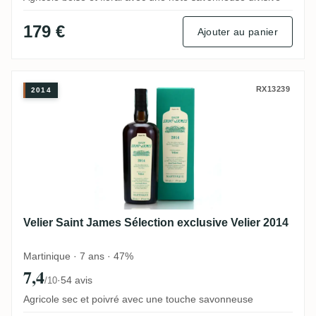
179 €
Ajouter au panier
Velier Saint James Sélection exclusive Vel
RX13239
2014
Velier Saint James Sélection exclusive Velier 2014
Martinique · 7 ans · 47%
7,4
·
54 avis
/10
Agricole sec et poivré avec une touche savonneuse