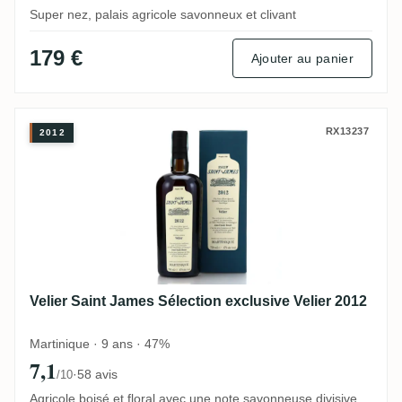
Super nez, palais agricole savonneux et clivant
179 €
Ajouter au panier
Velier Saint James Sélection exclusive Vel
RX13237
2012
Velier Saint James Sélection exclusive Velier 2012
Martinique · 9 ans · 47%
7,1
·
58 avis
/10
Agricole boisé et floral avec une note savonneuse divisive