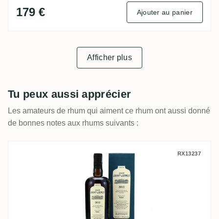
179 €
Ajouter au panier
Afficher plus
Tu peux aussi apprécier
Les amateurs de rhum qui aiment ce rhum ont aussi donné
de bonnes notes aux rhums suivants :
Velier Saint James Sélection exclusive Vel
RX13237