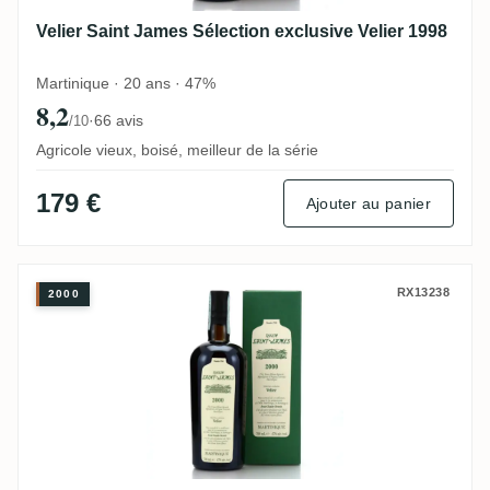
Velier Saint James Sélection exclusive Velier 1998
Martinique · 20 ans · 47%
8,2
·
66 avis
/10
Agricole vieux, boisé, meilleur de la série
179 €
Ajouter au panier
Velier Saint James Sélection exclusive Vel
RX13238
2000