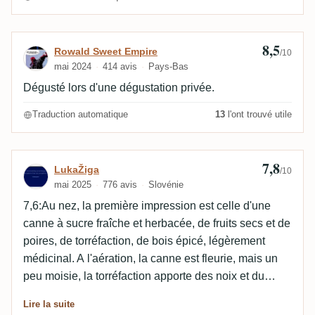
8,5
Avis de Rowald Sweet Empire
Rowald Sweet Empire
/10
mai 2024
414 avis
Pays-Bas
Dégusté lors d'une dégustation privée.
Traduction automatique
13
l'ont trouvé utile
7,8
Avis de LukaŽiga
LukaŽiga
/10
mai 2025
776 avis
Slovénie
7,6:Au nez, la première impression est celle d'une
canne à sucre fraîche et herbacée, de fruits secs et de
poires, de torréfaction, de bois épicé, légèrement
médicinal. A l'aération, la canne est fleurie, mais un
peu moisie, la torréfaction apporte des noix et du
chocolat noir.Il y a des agrumes, quelques solvants
Lire la suite
doux coulent en dessous.... 7,8:En bouche, l'attaque