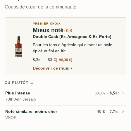
Coups de cœur de la communauté
PREMIER CHOIX
Mieux noté
+0,8
Double Cask (Ex-Armagnac & Ex-Porto)
Pour les fans d’Agricole qui aiment un style
épicé et fini en fût
8,2
83 €
−96,38 €
/10
Découvrir ce rhum
OU PLUTÔT …
8,5
Plus intense
60,8%
/10
70th Anniversary
7,7
Note similaire, moins cher
40 €
/10
VSOP