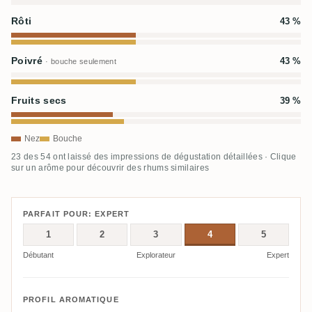
Rôti
43 %
Poivré
43 %
· bouche seulement
Fruits secs
39 %
Nez
Bouche
23 des 54 ont laissé des impressions de dégustation détaillées · Clique
sur un arôme pour découvrir des rhums similaires
PARFAIT POUR: EXPERT
1
2
3
4
5
Débutant
Explorateur
Expert
PROFIL AROMATIQUE