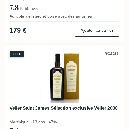
7,8
·
60 avis
/10
Agricole vieilli sec et boisé avec des agrumes
179 €
Ajouter au panier
Velier Saint James Sélection exclusive Vel
RX13232
2008
Velier Saint James Sélection exclusive Velier 2008
Martinique · 13 ans · 47%