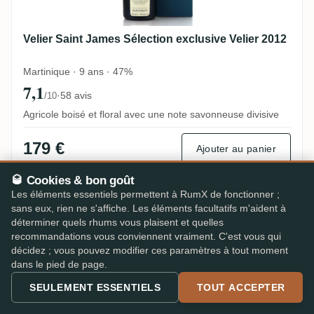
Velier Saint James Sélection exclusive Velier 2012
Martinique · 9 ans · 47%
7,1
·
58 avis
/10
Agricole boisé et floral avec une note savonneuse divisive
179 €
Ajouter au panier
🥃 Cookies & bon goût
Les éléments essentiels permettent à RumX de fonctionner ;
Velier Saint James Sélection exclusive Vel
RX13236
sans eux, rien ne s'affiche. Les éléments facultatifs m'aident à
déterminer quels rhums vous plaisent et quelles
recommandations vous conviennent vraiment. C'est vous qui
décidez ; vous pouvez modifier ces paramètres à tout moment
dans le pied de page.
SEULEMENT ESSENTIELS
TOUT ACCEPTER