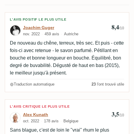
Avis de Joachim Guger
L'AVIS POSITIF LE PLUS UTILE
8,4
Joachim Guger
/10
nov. 2022
459 avis
Autriche
De nouveau du chêne, terreux, très sec. Et puis - cette
fois-ci avec retenue - le savon parfumé. Pétillant en
bouche et bonne longueur en bouche. Équilibré, bon
degré de buvabilité. Dégusté de haut en bas (2015),
le meilleur jusqu'à présent.
Traduction automatique
23
l'ont trouvé utile
Avis de Alex Kunath
L'AVIS CRITIQUE LE PLUS UTILE
3,5
Alex Kunath
/10
oct. 2022
178 avis
Belgique
Sans blague, c'est de loin le "vrai" rhum le plus