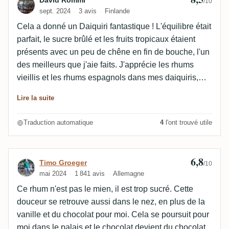
Avis de David Rommi
David Rommi
/10
toffee, caramel, chocolat noir, orange, raisins secs,
sept. 2024
3 avis
Finlande
noix de coco, chêne, vanille, tabac, cuir, café et
Cela a donné un Daiquiri fantastique ! L'équilibre était
amandes. Le finale est assez long pour ce degré
parfait, le sucre brûlé et les fruits tropicaux étaient
d'alcool assez bas.
présents avec un peu de chêne en fin de bouche, l'un
des meilleurs que j'aie faits. J'apprécie les rhums
vieillis et les rhums espagnols dans mes daiquiris,
alors je suis heureux que celui-ci ait été à la hauteur !
Lire la suite
Je suis triste de ne pas pouvoir essayer la version
plus ancienne, car j'ai entendu de très bonnes choses
Traduction automatique
4
l'ont trouvé utile
à son sujet. Il était également très bon pur, mais je
m'attendais à un peu plus de complexité de la part
d'un rhum de cet âge. Je pense que je vais continuer
6,8
Avis de Timo Groeger
Timo Groeger
/10
à utiliser cette bouteille pour les mélanges.
mai 2024
1 841 avis
Allemagne
Ce rhum n'est pas le mien, il est trop sucré. Cette
douceur se retrouve aussi dans le nez, en plus de la
vanille et du chocolat pour moi. Cela se poursuit pour
moi dans le palais et le chocolat devient du chocolat