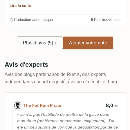
bonne dose de pommes vertes. Finale de longueur
Lire la suite
moyenne. Le miel et la pomme verte du palais
persistent. Dans l'ensemble, il n'est pas mauvais du
Traduction automatique
6
l'ont trouvé utile
tout. Il n'épatera pas les connaisseurs, mais par une
journée chaude, il est facile à boire.
Plus d'avis (5) ↓
Ajouter votre note
Avis d'experts
Avis des blogs partenaires de RumX, des experts
indépendants qui ont dégusté, évalué et décrit ce rhum.
Avis d’expert par The Fat Rum Pirate
8,0
The Fat Rum Pirate
/10
Je n'ai pas l'habitude de mettre de la glace dans
mon rhum (préférence personnelle uniquement). J'ai
été un peu surpris de voir que la dégustation pur de ce