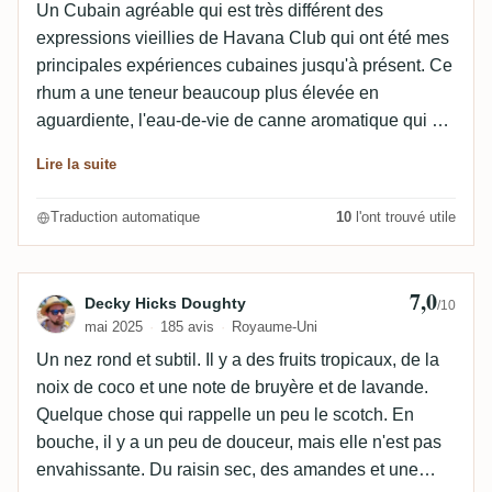
Un Cubain agréable qui est très différent des
expressions vieillies de Havana Club qui ont été mes
principales expériences cubaines jusqu'à présent. Ce
rhum a une teneur beaucoup plus élevée en
aguardiente, l'eau-de-vie de canne aromatique qui a
de fières traditions à Cuba et qui fait un peu son
Lire la suite
retour. Pour cette raison, ce rhum rappelle beaucoup
plus le récent rhum cubain Eminente, même s'il n'est
Traduction automatique
10
l'ont trouvé utile
pas aussi extrême que le 70% d'aguardiente qu'il
contenait. Il est agréable et assez sec, la dissipation
en bouche est un peu rapide mais pas aussi
7,0
Avis de Decky Hicks Doughty
Decky Hicks Doughty
/10
mauvaise que la plupart des rhums vénézuéliens à
mai 2025
185 avis
Royaume-Uni
bas et moyen prix. J'ai hâte de l'utiliser dans quelques
Un nez rond et subtil. Il y a des fruits tropicaux, de la
cocktails et de voir comment il se comporte. A 40€,
noix de coco et une note de bruyère et de lavande.
c'est un achat assez décent quand on est à la
Quelque chose qui rappelle un peu le scotch. En
recherche d'un rhum de style espagnol.
bouche, il y a un peu de douceur, mais elle n'est pas
envahissante. Du raisin sec, des amandes et une