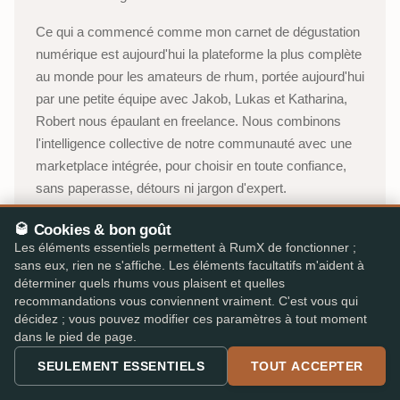
Ce qui a commencé comme mon carnet de dégustation
numérique est aujourd'hui la plateforme la plus complète
au monde pour les amateurs de rhum, portée aujourd'hui
par une petite équipe avec Jakob, Lukas et Katharina,
Robert nous épaulant en freelance. Nous combinons
l'intelligence collective de notre communauté avec une
marketplace intégrée, pour choisir en toute confiance,
sans paperasse, détours ni jargon d'expert.
Oliver, Stuttgart
🥃 Cookies & bon goût
Les éléments essentiels permettent à RumX de fonctionner ;
sans eux, rien ne s'affiche. Les éléments facultatifs m'aident à
À propos de RumX →
déterminer quels rhums vous plaisent et quelles
recommandations vous conviennent vraiment. C'est vous qui
Chaîne YouTube (en allemand)
→
décidez ; vous pouvez modifier ces paramètres à tout moment
dans le pied de page.
53 000+
310 000+
SEULEMENT ESSENTIELS
TOUT ACCEPTER
DÉGUSTATEURS ACTIFS
AVIS INDÉPENDANTS