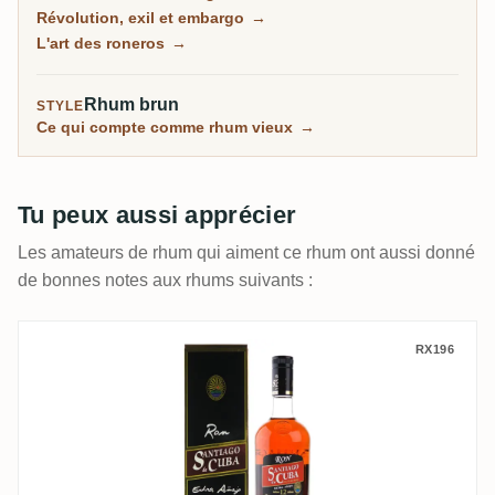
son rhum est entièrement géré par l'État et exclu des
Révolution, exil et embargo
→
États-Unis, et pourtant Havana Club figure parmi les
L'art des roneros
→
plus grandes marques des Caraïbes.
Rhum brun
STYLE
Ce qui compte comme rhum vieux
→
Tu peux aussi apprécier
Les amateurs de rhum qui aiment ce rhum ont aussi donné
de bonnes notes aux rhums suivants :
Santiago de Cuba Extra Añejo 12 Años
RX196