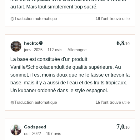
au lait. Mais tout simplement trop sucré.
Traduction automatique
19
l'ont trouvé utile
6,8
Avis de heckto🥃
heckto🥃
/10
janv. 2025
112 avis
Allemagne
La base est constituée d'un produit
Vanille/Schokoladenduft de qualité supérieure. Au
sommet, il est moins doux que ne le laisse entrevoir la
base, mais il y a aussi de l'eau et des fruits tropicaux.
Un kubaner ordonné dans le style espagnol.
Traduction automatique
16
l'ont trouvé utile
7,0
Avis de Godspeed
Godspeed
/10
oct. 2022
197 avis