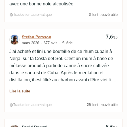
avec une bonne note alcoolisée.
Traduction automatique
3
l'ont trouvé utile
7,6
Avis de Stefan Persson
Stefan Persson
/10
mars 2026
677 avis
Suède
J'ai acheté et fini une bouteille de ce rhum cubain à
Nerja, sur la Costa del Sol. C'est un rhum à base de
mélasse produit à partir de canne à sucre cultivée
dans le sud-est de Cuba. Après fermentation et
distillation, il est filtré au charbon avant d'être vieilli en
fûts de chêne blanc. Le nez est complexe, équilibré,
Lire la suite
fruité, épicé, boisé et noisetté avec des notes de
pomme, orange, mandarine, fenouil, amandes,
Traduction automatique
25
l'ont trouvé utile
pistache, tabac et cuir. En bouche, il est chaleureux,
complexe, équilibré, doux, fruité, boisé, épicé, fumé,
noisetté et sec surtout à la fin, avec des saveurs de
8,5