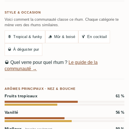
STYLE & OCCASION
Voici comment la communauté classe ce rhum. Chaque catégorie te
mène vers des rhums similaires.
🍍
Tropical & funky
🪵
Mûr & boisé
🍹
En cocktail
🥃
À déguster pur
🥃
Quel verre pour quel rhum ?
Le guide de la
communauté →
ARÔMES PRINCIPAUX · NEZ & BOUCHE
Fruits tropicaux
61 %
Vanillé
56 %
Mielleux
50 %