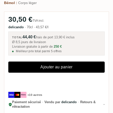
Bémol :
Corps léger
30,50 €
TVA incl.
delicando
·
70cl
·
43,57 €/l
44,40 €
frais de port
13,90 €
inclus
TOTAL
Ø 8,5 jours de livraison
Livraison gratuite à partir de
250 €
Meilleur prix total parmi 5 offres
Ajouter au panier
+10 autres
Paiement sécurisé
·
Vendu par
delicando
·
Retours &
rétractation