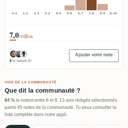
0–1
1–2
2–3
3–4
4–5
5–6
6–7
7–8
8–9
9–10
7,0
Bon
/10
Ajouter votre note
4
le notent 8+
VOIX DE LA COMMUNAUTÉ
Que dit la communauté ?
84 %
le notent entre 6 et 8. 13 avis rédigés sélectionnés
parmi 45 notes de la communauté. Tu peux consulter la
liste complète dans notre appli.