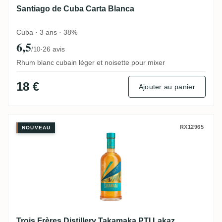
Santiago de Cuba Carta Blanca
Cuba · 3 ans · 38%
6,5
·
26 avis
/10
Rhum blanc cubain léger et noisette pour mixer
18 €
Ajouter au panier
Trois Frères Distillery Takamaka PTI Laka
RX12965
NOUVEAU
Trois Frères Distillery Takamaka PTI Lakaz