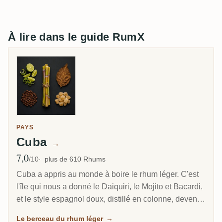
À lire dans le guide RumX
PAYS
Cuba
→
7,0
Note moyenne
/10
plus de 610 Rhums
Cuba a appris au monde à boire le rhum léger. C'est
l'île qui nous a donné le Daiquiri, le Mojito et Bacardi,
et le style espagnol doux, distillé en colonne, devenu
le rhum le plus populaire de la planète. Aujourd'hui
Le berceau du rhum léger
→