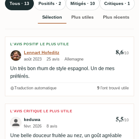
Tous · 13
Positifs · 2
Mitigés · 10
Critiques · 1
Sélection
Plus utiles
Plus récents
Avis de Lennart Hofeditz
L'AVIS POSITIF LE PLUS UTILE
8,6
Lennart Hofeditz
/10
août 2023
25 avis
Allemagne
Un très bon rhum de style espagnol. Un de mes
préférés.
Traduction automatique
9
l'ont trouvé utile
Avis de keduwa
L'AVIS CRITIQUE LE PLUS UTILE
5,5
keduwa
/10
févr. 2026
8 avis
Une belle douceur fruitée au nez, un goût agréable