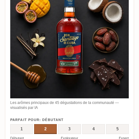
Les arômes principaux de 45 dégustations de la communauté —
visualisés par IA
PARFAIT POUR: DÉBUTANT
1
2
3
4
5
Débutant
Explorateur
Expert