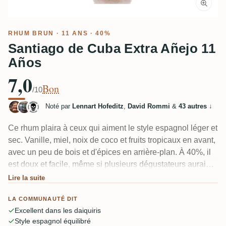
RHUM BRUN
· 11 ANS · 40%
Santiago de Cuba Extra Añejo 11
Años
7,0
Bon
/10
Noté par
Lennart Hofeditz
,
David Rommi
&
43 autres
↓
Ce rhum plaira à ceux qui aiment le style espagnol léger et
sec. Vanille, miel, noix de coco et fruits tropicaux en avant,
avec un peu de bois et d'épices en arrière-plan. À 40%, il
est doux et facile, même si plusieurs dégustateurs auraient
souhaité plus de profondeur pour un rhum de 11 ans. Là
Lire la suite
où il brille vraiment, selon plusieurs avis, c'est dans un
LA COMMUNAUTÉ DIT
daiquiri.
Excellent dans les daiquiris
Style espagnol équilibré