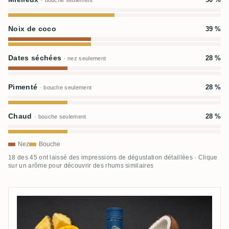
· bouche seulement
Noix de coco
39 %
Dates séchées
28 %
· nez seulement
Pimenté
28 %
· bouche seulement
Chaud
28 %
· bouche seulement
Nez
Bouche
18 des 45 ont laissé des impressions de dégustation détaillées · Clique
sur un arôme pour découvrir des rhums similaires