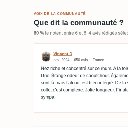
VOIX DE LA COMMUNAUTÉ
Que dit la communauté ?
80 %
le notent entre 6 et 8. 4 avis rédigés sé
Avis de Vincent D
Vincent D
nov. 2024
650 avis
France
Nez riche et concentré sur ce rhum. A la fois p
Une étrange odeur de caoutchouc égalemen
sont là mais l'alcool est bien intégré. De la v
colle, c'est complexe. Jolie longueur. Final
sympa.