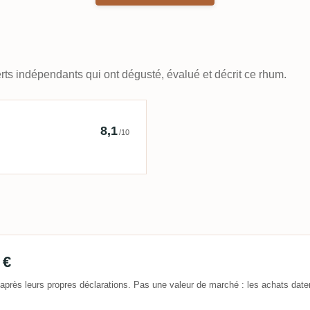
ts indépendants qui ont dégusté, évalué et décrit ce rhum.
ret Rum Bar
8,1
/10
 €
après leurs propres déclarations. Pas une valeur de marché : les achats date