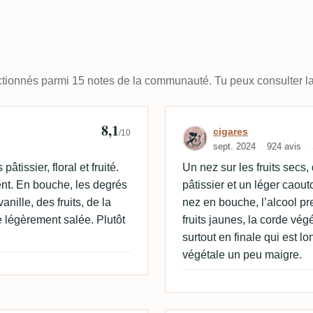
lectionnés parmi 15 notes de la communauté. Tu peux consulter la
8,1
Avis de cigares
cigares
/10
sept. 2024
924 avis
âtissier, floral et fruité.
Un nez sur les fruits secs,
t. En bouche, les degrés
pâtissier et un léger caou
anille, des fruits, de la
nez en bouche, l’alcool pr
e légèrement salée. Plutôt
fruits jaunes, la corde végé
surtout en finale qui est 
végétale un peu maigre.