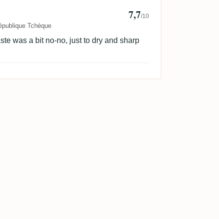
7,7
/10
épublique Tchèque
ste was a bit no-no, just to dry and sharp