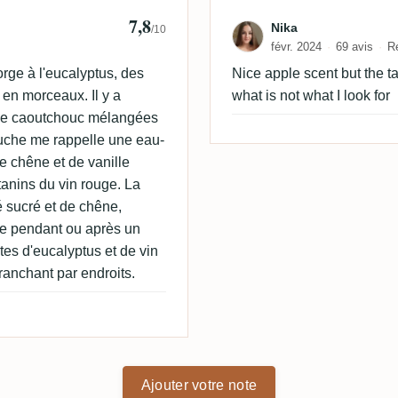
7,8
hty
Avis de Nika
Nika
/10
févr. 2024
69 avis
R
rge à l'eucalyptus, des
Nice apple scent but the ta
en morceaux. Il y a
what is not what I look for
 de caoutchouc mélangées
uche me rappelle une eau-
e chêne et de vanille
tanins du vin rouge. La
é sucré et de chêne,
ire pendant ou après un
tes d'eucalyptus et de vin
tranchant par endroits.
Ajouter votre note