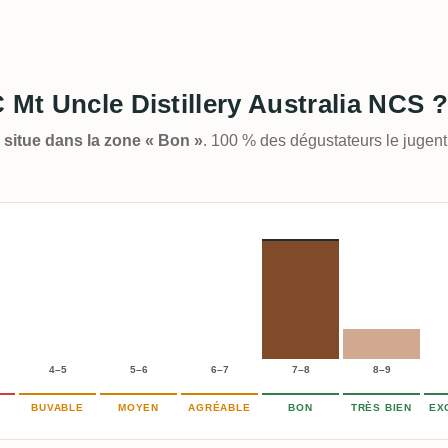
 Mt Uncle Distillery Australia NCS ?
e situe dans la zone « Bon »
. 100 % des dégustateurs le jugen
4–5
5–6
6–7
7–8
8–9
BUVABLE
MOYEN
AGRÉABLE
BON
TRÈS BIEN
EX