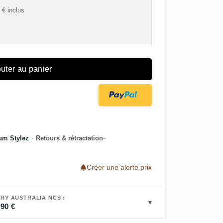
 €
inclus
uter au panier
um Stylez
·
Retours & rétractation
Créer une alerte prix
RY AUSTRALIA NCS :
,90 €