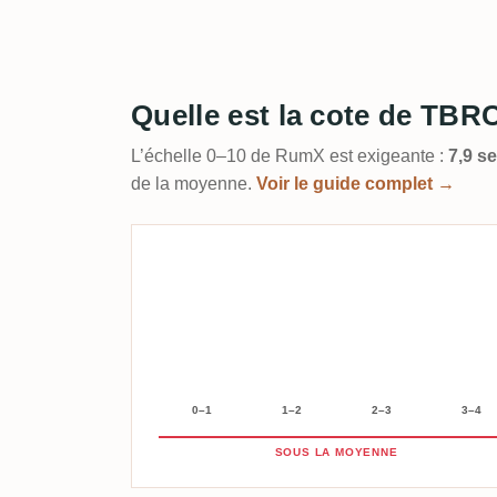
Quelle est la cote de TBRC
L’échelle 0–10 de RumX est exigeante :
7,9 s
de la moyenne.
Voir le guide complet →
0–1
1–2
2–3
3–4
SOUS LA MOYENNE