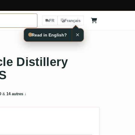
FR
Français
×
🌐
Read in English?
e Distillery
CS
D
&
14 autres
↓