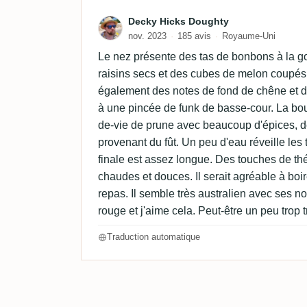
Avis de Decky Hicks Doug
Decky Hicks Doughty
nov. 2023
185 avis
Royaume-Uni
Le nez présente des tas de bonbons à la go
raisins secs et des cubes de melon coupés 
également des notes de fond de chêne et
à une pincée de funk de basse-cour. La bo
de-vie de prune avec beaucoup d'épices, d
provenant du fût. Un peu d'eau réveille les 
finale est assez longue. Des touches de th
chaudes et douces. Il serait agréable à bo
repas. Il semble très australien avec ses no
rouge et j'aime cela. Peut-être un peu trop 
Traduction automatique