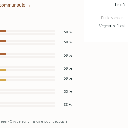
a communauté →
Fruité
Funk & esters
Végétal & floral
50 %
50 %
50 %
50 %
50 %
33 %
33 %
llées · Clique sur un arôme pour découvrir