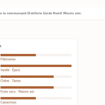
de la communauté
Distillerie
Guide RumX
Rhums similaires
E
Pâtisseries
Vanillé
·
Épicé
Chêne
·
Tanins
Fruits secs
·
Raisins sec
Caoutchouc