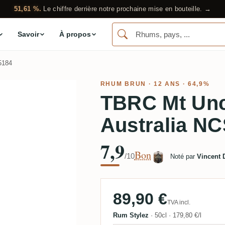
51,61 %.
Le chiffre derrière notre prochaine mise en bouteille. →
Savoir
À propos
5184
RHUM BRUN
· 12 ANS · 64,9%
TBRC Mt Uncl
Australia N
7,9
Bon
/10
Noté par
Vincent 
89,90 €
TVA incl.
Rum Stylez
·
50cl
·
179,80 €/l