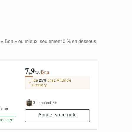
t « Bon » ou mieux, seulement 0 % en dessous
7,9
Bon
/10
Top
25%
chez Mt Uncle
Distillery
3
le notent 8+
9–10
Ajouter votre note
CELLENT