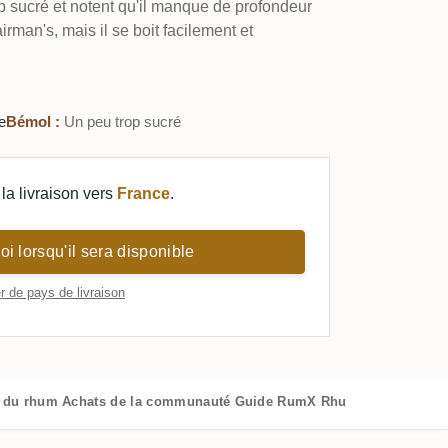
p sucré et notent qu'il manque de profondeur
rman's, mais il se boit facilement et
e
Bémol :
Un peu trop sucré
la livraison vers
France
.
i lorsqu'il sera disponible
 de pays de livraison
s du rhum
Achats de la communauté
Guide RumX
Rhums similaires