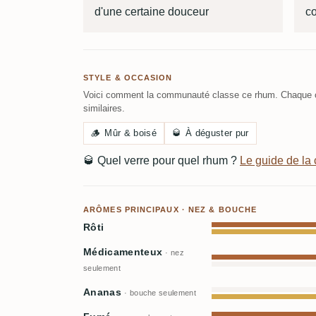
d'une certaine douceur
c
STYLE & OCCASION
Voici comment la communauté classe ce rhum. Chaque c
similaires.
🪵
Mûr & boisé
🥃
À déguster pur
🥃
Quel verre pour quel rhum ?
Le guide de l
ARÔMES PRINCIPAUX · NEZ & BOUCHE
Rôti
Médicamenteux
· nez
seulement
Ananas
· bouche seulement