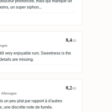
douceur prononcée, mais qui manque un
ins, un super siphon...
8,4
/10
ngrie
still very enjoyable rum. Sweetness is the
etails are missing.
8,2
es
/10
Allemagne
ais un peu plat par rapport à d'autres
e, une discrète note de fumée.