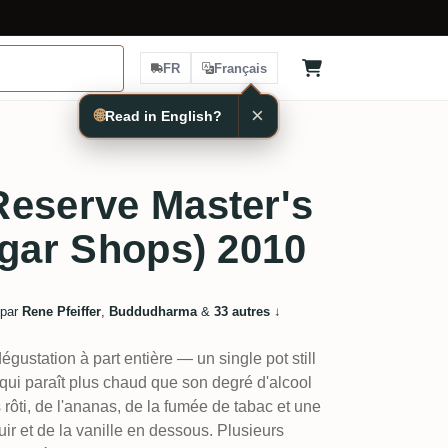
FR
Français
×
🌐
Read in English?
Reserve Master's
igar Shops) 2010
 par
Rene Pfeiffer
,
Buddudharma
&
33 autres
↓
gustation à part entière — un single pot still
ui paraît plus chaud que son degré d'alcool
 rôti, de l'ananas, de la fumée de tabac et une
ir et de la vanille en dessous. Plusieurs