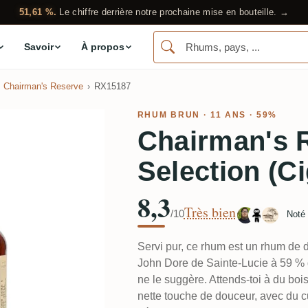
51,61 %.
Le chiffre derrière notre prochaine mise en bouteille. →
Savoir
À propos
Chairman's Reserve
RX15187
RHUM BRUN
· 11 ANS · 59%
Chairman's 
Selection (C
8,3
Très bien
/10
Noté
Servi pur, ce rhum est un rhum de dé
John Dore de Sainte-Lucie à 59 % q
ne le suggère. Attends-toi à du bois
nette touche de douceur, avec du cu