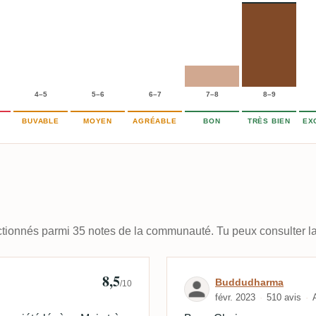
4–5
5–6
6–7
7–8
8–9
BUVABLE
MOYEN
AGRÉABLE
BON
TRÈS BIEN
EX
lectionnés parmi 35 notes de la communauté. Tu peux consulter la
8,5
Avis de Buddu
Buddudharma
/10
févr. 2023
510 avis