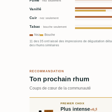
Fumé
· nez seulement
Vanillé
Cuir
· nez seulement
Tabac
· bouche seulement
Nez
Bouche
11 des 35 ont laissé des impressions de dégustation déta
des rhums similaires
RECOMMANDATION
Ton prochain rhum
Coups de cœur de la communauté
PREMIER CHOIX
Plus intense
+0,5