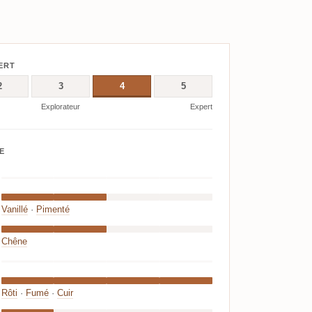
ERT
2
3
4
5
Explorateur
Expert
E
Vanillé
·
Pimenté
Chêne
Rôti
·
Fumé
·
Cuir