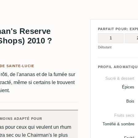
man's Reserve
PARFAIT POUR: EXP
1
 Shops) 2010 ?
Débutant
DE SAINTE-LUCIE
PROFIL AROMATIQU
rôti, de l'ananas et de la fumée sur
Sucré & dessert
acté, même si certains le trouvent
Épices
ient.
Bois
Fruits secs
MOINS ADAPTÉ POUR
Torréfié & sombre
as pour ceux qui veulent un rhum
tra sec ou le Chairman's le plus