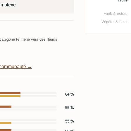
Fruité
omplexe
Funk & esters
Végétal & floral
atégorie te mène vers des rhums
a communauté →
64 %
55 %
55 %