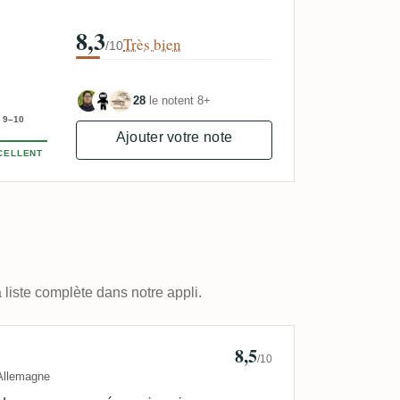
8,3
Très bien
/10
28
le notent 8+
9–10
Ajouter votre note
CELLENT
 liste complète dans notre appli.
8,5
dharma
/10
Allemagne