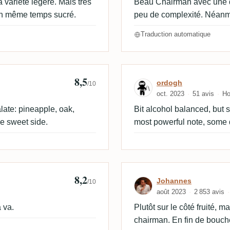
 variété légère. Mais très
Beau Chairman avec une 
en même temps sucré.
peu de complexité. Néanmo
Traduction automatique
8,5
Avis de ordogh
ordogh
/10
oct. 2023
51 avis
Ho
late: pineapple, oak,
Bit alcohol balanced, but 
the sweet side.
most powerful note, some d
8,2
Avis de Johann
Johannes
/10
août 2023
2 853 avis
 va.
Plutôt sur le côté fruité, m
chairman. En fin de bouch