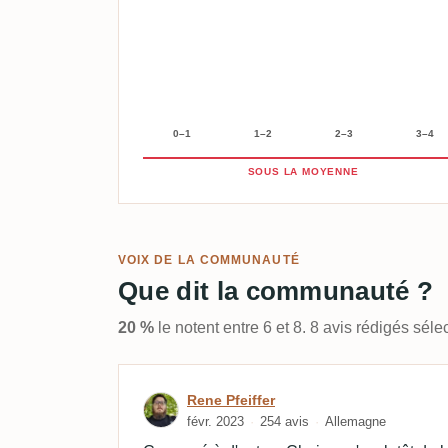
0–1
1–2
2–3
3–4
SOUS LA MOYENNE
VOIX DE LA COMMUNAUTÉ
Que dit la communauté ?
20 %
le notent entre 6 et 8. 8 avis rédigés sé
Avis de Rene Pfeiffer
Rene Pfeiffer
févr. 2023
254 avis
Allemagne