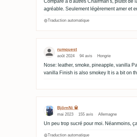
Comparé à d'autres Chairman's, plutôt de la
agréable. Seulement légèrement amer et 
Traduction automatique
Avis de rumquest
rumquest
août 2024
94 avis
Hongrie
Nose: leather, smoke, pineapple, vanilla Pa
vanilla Finish is also smokey It is a bit on 
Avis de BjörnNi 🥃
BjörnNi 🥃
mai 2023
155 avis
Allemagne
Un peu trop sucré pour moi. Néanmoins, ça
Traduction automatique