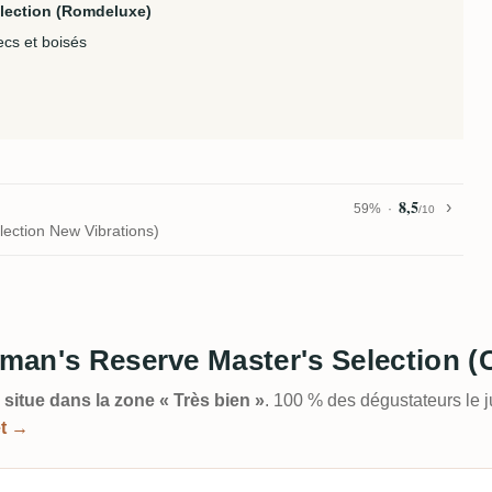
lection (Romdeluxe)
ecs et boisés
8,5
59%
/10
ection New Vibrations)
irman's Reserve Master's Selection (
 situe dans la zone « Très bien »
. 100 % des dégustateurs le 
et →