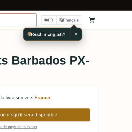
FR
Français
×
🌐
Read in English?
its Barbados PX-
la livraison vers
France
.
i lorsqu'il sera disponible
 de pays de livraison