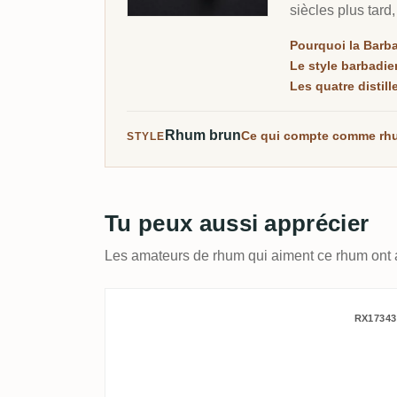
siècles plus tar
Pourquoi la Barb
Le style barbadien
Les quatre distill
Rhum brun
Ce qui compte comme rh
STYLE
Tu peux aussi apprécier
Les amateurs de rhum qui aiment ce rhum ont 
CoR Foursquare Barbado
RX17343