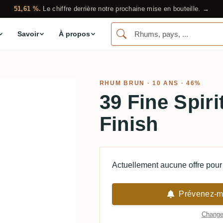
51,61 %.
Le chiffre derrière notre prochaine mise en bouteille. →
Savoir
À propos
RHUM BRUN
· 10 ANS · 46%
39 Fine Spir
Finish
Actuellement aucune offre pour 
Prévenez-mo
Changer