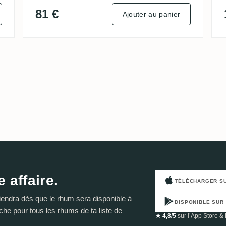
81 €
Ajouter au panier
 affaire.
TÉLÉCHARGER S
éviendra dès que le rhum sera disponible à
DISPONIBLE SUR
che pour tous les rhums de ta liste de
★ 4,8/5
sur l’App Store & 