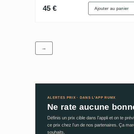
45 €
Ajouter au panier
→
ALERTES PRIX · DANS L’APP RUMX
Ne rate aucune bonne
Définis un prix cible dans l'appli et on te pr
ce prix chez l'un de nos partenaires. Ça mar
souhaits.