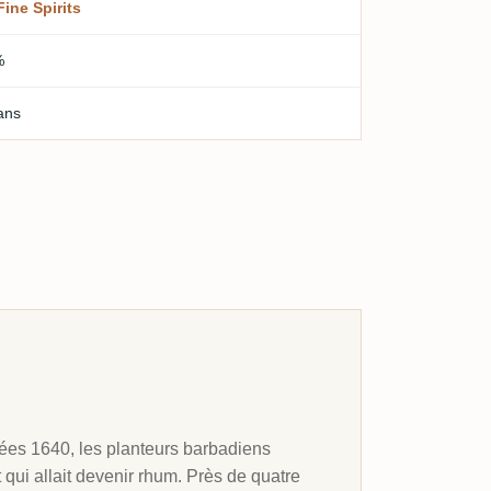
Fine Spirits
%
ans
nnées 1640, les planteurs barbadiens
ot qui allait devenir rhum. Près de quatre