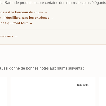
d, la Barbade produit encore certains des rhums les plus élégan
ade est le berceau du rhum
→
 : l'équilibre, pas les extrêmes
→
eries qui font tout
→
um vieux
→
aussi donné de bonnes notes aux rhums suivants :
s 2002
Schotman’s Barrel Selection F
RX20204