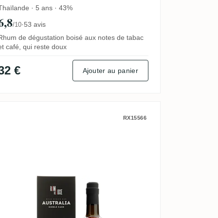
Thaïlande · 5 ans · 43%
6,8
·
53 avis
/10
Rhum de dégustation boisé aux notes de tabac
et café, qui reste doux
32 €
Ajouter au panier
aica
egade 2020
Romdeluxe Beenleigh Wild Series Rum
RX15566