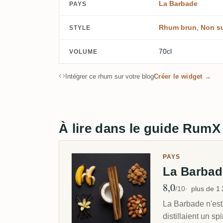
La Barbade
PAYS
Rhum brun
,
Non s
STYLE
70cl
VOLUME
Intégrer ce rhum sur votre blog
Créer le widget →
À lire dans le guide RumX
PAYS
La Barba
8,0
Note moyenne
/10
plus de 1
La Barbade n'est 
distillaient un sp