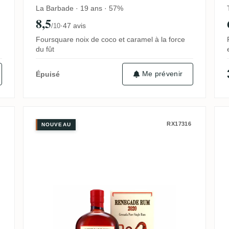
La Barbade · 19 ans · 57%
8,5
·
47 avis
/10
Foursquare noix de coco et caramel à la force
du fût
Me prévenir
Épuisé
Caribbean Rum from Barbados & Jam
Habitation Velier Renegade Ren
RX17316
NOUVEAU