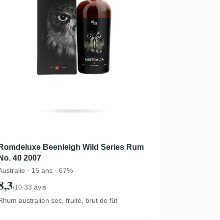
Romdeluxe Beenleigh Wild Series Rum
No. 40 2007
Australie · 15 ans · 67%
8,3
·
33 avis
/10
Rhum australien sec, fruité, brut de fût