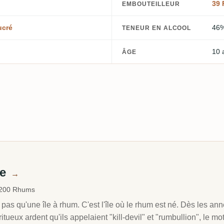
39 
EMBOUTEILLEUR
ucré
46
TENEUR EN ALCOOL
10 
ÂGE
de
→
 200 Rhums
pas qu'une île à rhum. C'est l'île où le rhum est né. Dès les a
iritueux ardent qu'ils appelaient "kill-devil" et "rumbullion", le m