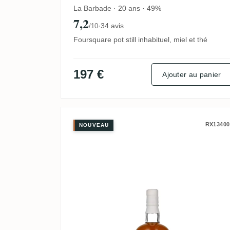
La Barbade · 20 ans · 49%
7,2
·
34 avis
/10
Foursquare pot still inhabituel, miel et thé
197 €
Ajouter au panier
Flensburg Rum Company 
RX13400
NOUVEAU