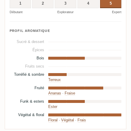
1
2
3
4
5
Débutant
Explorateur
Expert
PROFIL AROMATIQUE
Sucré & dessert
Épices
Bois
Fruits secs
Torréfié & sombre
Terreux
Fruité
Ananas
·
Fraise
Funk & esters
Ester
Végétal & floral
Floral
·
Végétal
·
Frais