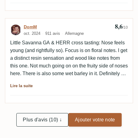
8,6
Avis de DomM
DomM
/10
oct. 2024
911 avis
Allemagne
Little Savanna GA & HERR cross tasting: Nose feels
young (and rightfully so). Focus is on floral notes. I get
a distinct resin sensation and wood like notes from
this one. Not much going on on the fruity side of noses
here. There is also some wet barley in it. Definitely an
interesting bottling here! Very „special“ on the palate
Lire la suite
as well. Sweeter than expected for me. Intense (and
„different“) esters in this one. Rotting eggplant! Some
resin and flowery notes again. Truely a special
animal.
Plus d'avis (10) ↓
Ajouter votre note