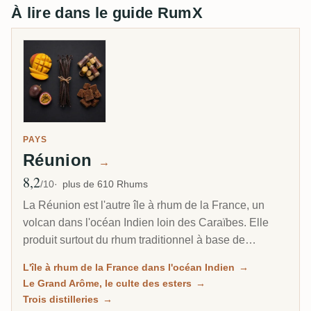
À lire dans le guide RumX
PAYS
Réunion
→
8,2
Note moyenne
/10
plus de 610 Rhums
La Réunion est l'autre île à rhum de la France, un
volcan dans l'océan Indien loin des Caraïbes. Elle
produit surtout du rhum traditionnel à base de
mélasse, mais sa vraie renommée est le Grand
L'île à rhum de la France dans l'océan Indien
→
Arôme : un style longuement fermenté et riche en
Le Grand Arôme, le culte des esters
→
esters, aussi sauvage et tropical que tout ce qui vient
Trois distilleries
→
de la Jamaïque, et le rhum que les collectionneurs