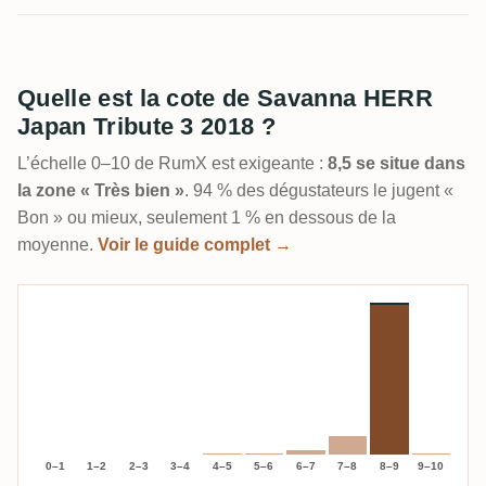
Quelle est la cote de Savanna HERR
Japan Tribute 3 2018 ?
L’échelle 0–10 de RumX est exigeante :
8,5 se situe dans
la zone « Très bien »
. 94 % des dégustateurs le jugent «
Bon » ou mieux, seulement 1 % en dessous de la
moyenne.
Voir le guide complet →
0–1
1–2
2–3
3–4
4–5
5–6
6–7
7–8
8–9
9–10