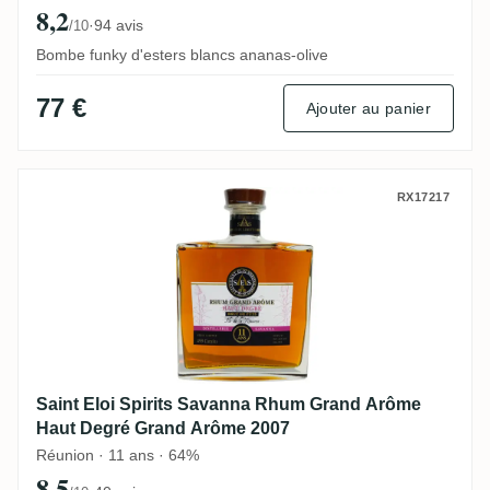
8,2
·
94 avis
/10
Bombe funky d'esters blancs ananas-olive
77 €
Ajouter au panier
Saint Eloi Spirits Savanna Rhum Grand 
RX17217
Saint Eloi Spirits Savanna Rhum Grand Arôme
Haut Degré Grand Arôme 2007
Réunion · 11 ans · 64%
8,5