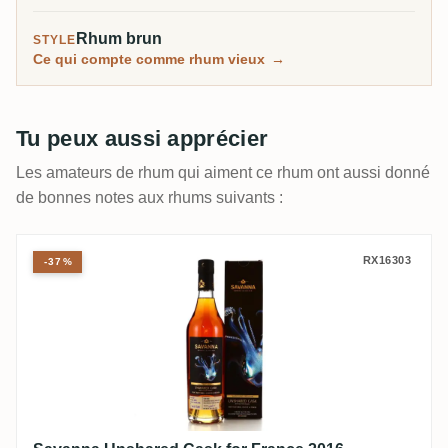
recherchent ici.
Rhum brun
STYLE
Ce qui compte comme rhum vieux
→
Tu peux aussi apprécier
Les amateurs de rhum qui aiment ce rhum ont aussi donné
de bonnes notes aux rhums suivants :
Savanna Unshared Cask for France 2016
RX16303
-37%