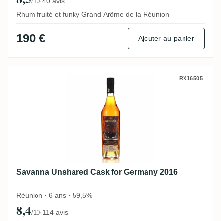
·
40 avis
/10
Rhum fruité et funky Grand Arôme de la Réunion
190 €
Ajouter au panier
Savanna Unshared Cask for Germany 201
RX16505
Savanna Unshared Cask for Germany 2016
Réunion · 6 ans · 59,5%
8,4
·
114 avis
/10