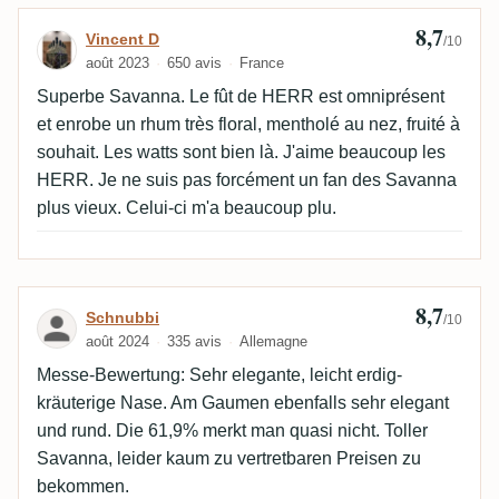
8,7
Avis de Vincent D
Vincent D
/10
août 2023
650 avis
France
Superbe Savanna. Le fût de HERR est omniprésent
et enrobe un rhum très floral, mentholé au nez, fruité à
souhait. Les watts sont bien là. J'aime beaucoup les
HERR. Je ne suis pas forcément un fan des Savanna
plus vieux. Celui-ci m'a beaucoup plu.
8,7
Avis de Schnubbi
Schnubbi
/10
août 2024
335 avis
Allemagne
Messe-Bewertung: Sehr elegante, leicht erdig-
kräuterige Nase. Am Gaumen ebenfalls sehr elegant
und rund. Die 61,9% merkt man quasi nicht. Toller
Savanna, leider kaum zu vertretbaren Preisen zu
bekommen.