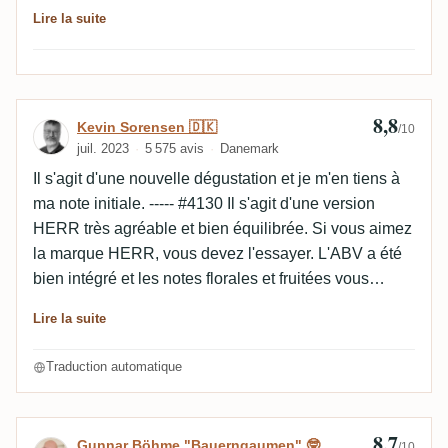
anstrengend. An sich liefert er genau das, was ich mir
Lire la suite
vom HerrBlanc erwartet hätte.
8,8
Avis de Kevin Sorensen 🇩🇰
Kevin Sorensen 🇩🇰
/10
juil. 2023
5 575 avis
Danemark
Il s'agit d'une nouvelle dégustation et je m'en tiens à
ma note initiale. ----- #4130 Il s'agit d'une version
HERR très agréable et bien équilibrée. Si vous aimez
la marque HERR, vous devez l'essayer. L'ABV a été
bien intégré et les notes florales et fruitées vous
parviennent de loin. La bouche est huileuse et
Lire la suite
chaude et, malgré son âge, elle dessine de jolis
rideaux dans le verre. Le verre vide présente de
Traduction automatique
belles notes de caramel et de pâtisseries.
8,7
Avis de Gunnar Böhme "Bauerngaumen" 
Gunnar Böhme "Bauerngaumen" 🤓
/10