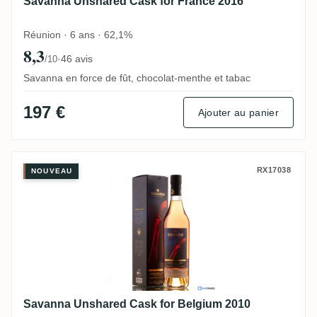
Savanna Unshared Cask for France 2016
Réunion · 6 ans · 62,1%
8,3
·
46 avis
/10
Savanna en force de fût, chocolat-menthe et tabac
197 €
Ajouter au panier
Savanna Unshared Cask for Belgium 2010
RX17038
NOUVEAU
Savanna Unshared Cask for Belgium 2010