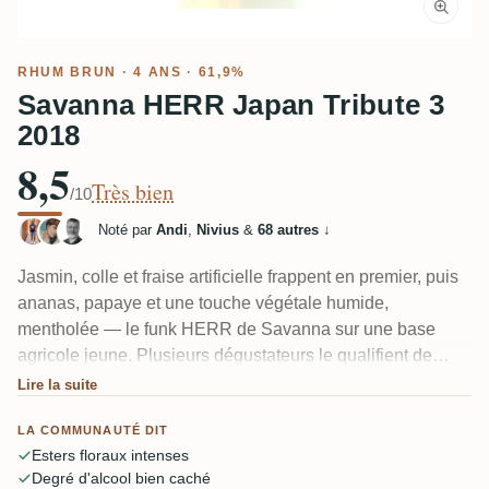
RHUM BRUN
· 4 ANS · 61,9%
Savanna HERR Japan Tribute 3
2018
8,5
Très bien
/10
Noté par
Andi
,
Nivius
&
68 autres
↓
Jasmin, colle et fraise artificielle frappent en premier, puis
ananas, papaye et une touche végétale humide,
mentholée — le funk HERR de Savanna sur une base
agricole jeune. Plusieurs dégustateurs le qualifient de
"véritable animal spécial", différent de tout ce qu'ils ont
Lire la suite
déjà versé. D'autres auraient souhaité quelques années
LA COMMUNAUTÉ DIT
de plus en fût pour arrondir les angles vifs et résineux. Les
Esters floraux intenses
61,9 % d'alcool se font à peine sentir.
Degré d'alcool bien caché