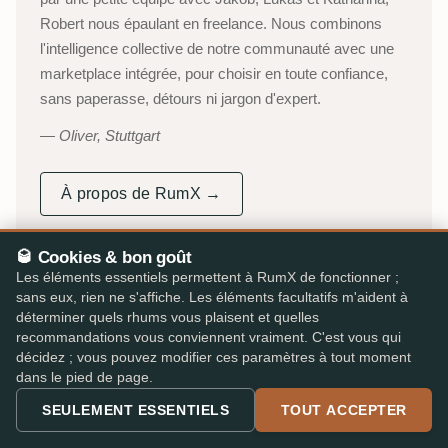
Robert nous épaulant en freelance. Nous combinons
l'intelligence collective de notre communauté avec une
marketplace intégrée, pour choisir en toute confiance,
sans paperasse, détours ni jargon d'expert.
Oliver, Stuttgart
À propos de RumX →
Chaîne YouTube (en allemand)
→
🥃 Cookies & bon goût
Les éléments essentiels permettent à RumX de fonctionner ;
53 000+
310 000+
sans eux, rien ne s'affiche. Les éléments facultatifs m'aident à
DÉGUSTATEURS ACTIFS
AVIS INDÉPENDANTS
déterminer quels rhums vous plaisent et quelles
recommandations vous conviennent vraiment. C'est vous qui
25 000+
★ 4,8/5
décidez ; vous pouvez modifier ces paramètres à tout moment
dans le pied de page.
RHUMS CATALOGUÉS
App iOS & Android
SEULEMENT ESSENTIELS
TOUT ACCEPTER
PARLÉ DANS