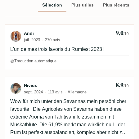
Sélection
Plus utiles
Plus récents
9,0
Avis de Andi
Andi
/10
juil. 2023
270 avis
L'un de mes trois favoris du Rumfest 2023 !
Traduction automatique
8,9
Avis de Nivius
Nivius
/10
sept. 2024
113 avis
Allemagne
Wow für mich unter den Savannas mein persönlicher
favourite . Die Agricoles von Savanna haben diese
extreme Aroma von Tahitivanille zusammen mit
Muskatblüte. Die 61,9% merkt man wirklich null - der
Rum ist perfekt ausbalanciert, komplex aber nicht zu