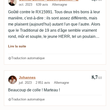
oct. 2023
639 avis
Allemagne
Goûté contre le
RX15991
. Tous deux très bons à leur
manière, c'est-à-dire : ils sont assez différents, mais
me plaisent (aujourd'hui) autant l'un que l'autre. Alors
que le Traditional de 19 ans d'âge semble vraiment
rond, mûr et souple, le jeune HERR, tel un poulain
sauvage, s'échappe successivement dans plusieurs
Lire la suite
directions, d'abord parfumé et sucré, puis fumé, et
enfin fruité et âpre avec une tendance aux groseilles à
Traduction automatique
maquereau. Face au HERR Japan Tribute 1 (
RX219
),
le HERR Japan Tribute 3 est certes une petite
lumière, mais il brille agréablement par son caractère
8,7
Avis de Johannes
Johannes
/10
sauvage et son effet de reconnaissance.
juil. 2023
2 851 avis
Allemagne
Beaucoup de colle ! Marteau !
Traduction automatique