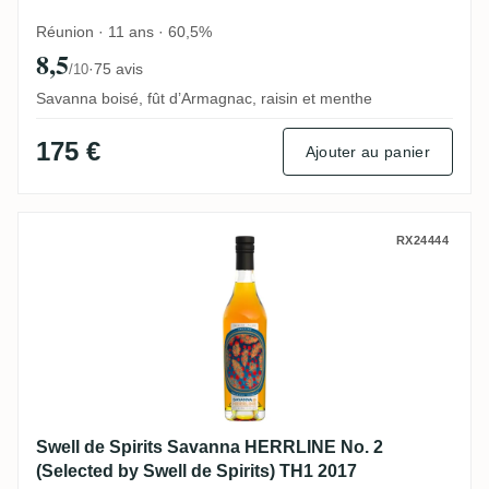
Réunion · 11 ans · 60,5%
8,5
·
75 avis
/10
Savanna boisé, fût d’Armagnac, raisin et menthe
175 €
Ajouter au panier
Swell de Spirits Savanna HERRLINE No. 2 
RX24444
Swell de Spirits Savanna HERRLINE No. 2
(Selected by Swell de Spirits) TH1 2017