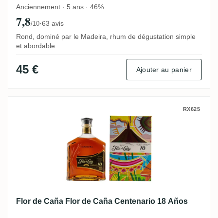
Anciennement · 5 ans · 46%
7,8
·
63 avis
/10
Rond, dominé par le Madeira, rhum de dégustation simple
et abordable
45 €
Ajouter au panier
Flor de Caña Flor de Caña Centenario 18 
RX625
Flor de Caña Flor de Caña Centenario 18 Años