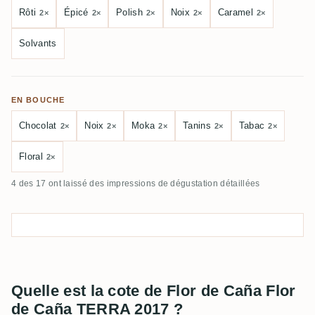
Rôti
Épicé
Polish
Noix
Caramel
2×
2×
2×
2×
2×
Solvants
EN BOUCHE
Chocolat
Noix
Moka
Tanins
Tabac
2×
2×
2×
2×
2×
Floral
2×
4 des 17 ont laissé des impressions de dégustation détaillées
Quelle est la cote de Flor de Caña Flor
de Caña TERRA 2017 ?