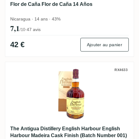
Flor de Caña Flor de Caña 14 Años
Nicaragua · 14 ans · 43%
7,1
·
47 avis
/10
42 €
Ajouter au panier
The Antigua Distillery English Harbour E
RX4633
The Antigua Distillery English Harbour English
Harbour Madeira Cask Finish (Batch Number 001)