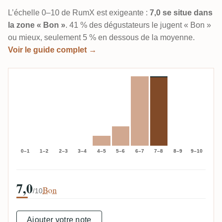
L’échelle 0–10 de RumX est exigeante :
7,0 se situe dans
la zone « Bon »
. 41 % des dégustateurs le jugent « Bon »
ou mieux, seulement 5 % en dessous de la moyenne.
Voir le guide complet →
0–1
1–2
2–3
3–4
4–5
5–6
6–7
7–8
8–9
9–10
7,0
Bon
/10
Ajouter votre note