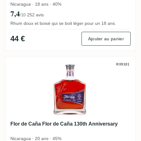
Nicaragua · 18 ans · 40%
7,4
·
252 avis
/10
Rhum doux et boisé qui se boit léger pour un 18 ans.
44 €
Ajouter au panier
Flor de Caña Flor de Caña 130th Annivers
RX9181
Flor de Caña Flor de Caña 130th Anniversary
Nicaragua · 20 ans · 45%