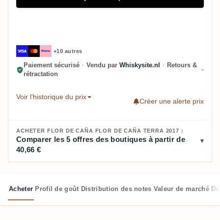
+10 autres
Paiement sécurisé
·
Vendu par
Whiskysite.nl
·
Retours &
rétractation
Voir l'historique du prix
Créer une alerte prix
ACHETER FLOR DE CAÑA FLOR DE CAÑA TERRA 2017 :
Comparer les 5 offres des boutiques à partir de
40,66 €
Acheter
Profil de goût
Distribution des notes
Valeur de marché
Dé