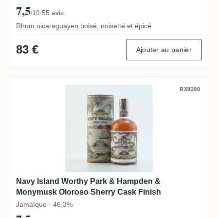
7,5
·
55 avis
/10
Rhum nicaraguayen boisé, noisetté et épicé
83 €
Ajouter au panier
Navy Island Worthy Park & Hampden & Mo
RX9290
Navy Island Worthy Park & Hampden &
Monymusk Oloroso Sherry Cask Finish
Jamaïque · 46,3%