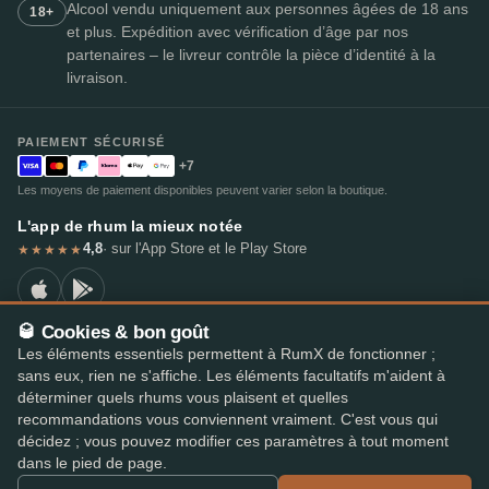
Alcool vendu uniquement aux personnes âgées de 18 ans
18+
et plus. Expédition avec vérification d’âge par nos
partenaires – le livreur contrôle la pièce d’identité à la
livraison.
PAIEMENT SÉCURISÉ
+7
Les moyens de paiement disponibles peuvent varier selon la boutique.
L'app de rhum la mieux notée
4,8
· sur l'App Store et le Play Store
★★★★★
🥃 Cookies & bon goût
Les éléments essentiels permettent à RumX de fonctionner ;
© 2026 RumX
sans eux, rien ne s'affiche. Les éléments facultatifs m'aident à
RumX® est une marque de l'Union européenne enregistrée (EUTM n° 018407164).
déterminer quels rhums vous plaisent et quelles
Mentions légales
Politique de confidentialité
recommandations vous conviennent vraiment. C'est vous qui
Préférences en matière de cookies
Conditions générales
décidez ; vous pouvez modifier ces paramètres à tout moment
dans le pied de page.