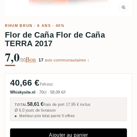
RHUM BRUN
· 6 ANS · 40%
Flor de Caña Flor de Caña
TERRA 2017
7,0
Bon
/10
·
17
avis communautaires ↓
40,66 €
TVA incl.
Whiskysite.nl
·
70cl
·
58,09 €/l
58,61 €
frais de port
17,95 €
inclus
TOTAL
Ø 6,0 jours de livraison
Meilleur prix total parmi 5 offres
Ajouter au panier