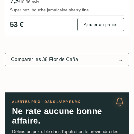
7,5
·
36 avis
/10
Super nez, bouche jamaïcaine sherry fine
53 €
Ajouter au panier
Comparer les 38 Flor de Caña
→
ALERTES PRIX · DANS L’APP RUMX
Ne rate aucune bonne
affaire.
Définis un prix cible dans l'appli et on te préviendra dès