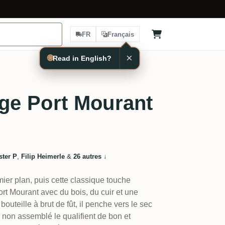
FR
Français
×
🌐
Read in English?
e Port Mourant
ster P
,
Filip Heimerle
&
26 autres
↓
ier plan, puis cette classique touche
rt Mourant avec du bois, du cuir et une
uteille à brut de fût, il penche vers le sec
 non assemblé le qualifient de bon et