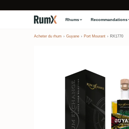
Rhums
Recommandations
Acheter du rhum
Guyane
Port Mourant
RX1770