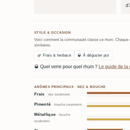
d'
STYLE & OCCASION
Voici comment la communauté classe ce rhum. Chaque c
similaires.
🌿
Frais & herbacé
🥃
À déguster pur
🥃
Quel verre pour quel rhum ?
Le guide de l
ARÔMES PRINCIPAUX · NEZ & BOUCHE
Frais
· nez seulement
Pimenté
· bouche seulement
Métallique
· bouche
seulement