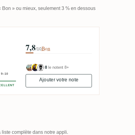
 « Bon » ou mieux, seulement 3 % en dessous
7,8
Bon
/10
8
le notent 8+
9–10
Ajouter votre note
CELLENT
 liste complète dans notre appli.