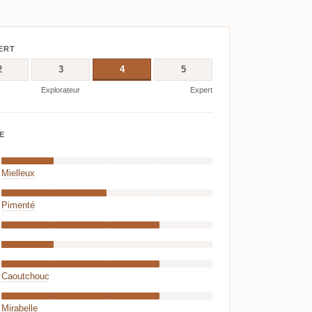
ERT
2
3
4
5
Explorateur
Expert
E
Mielleux
Pimenté
Caoutchouc
Mirabelle