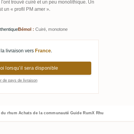
l'ont trouvé cuiré et un peu monolithique. Un
st un « profil PM amer ».
thentique
Bémol :
Cuiré, monotone
la livraison vers
France
.
i lorsqu'il sera disponible
 de pays de livraison
s du rhum
Achats de la communauté
Guide RumX
Rhums similaires