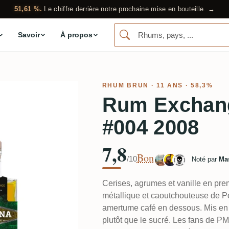
51,61 %.
Le chiffre derrière notre prochaine mise en bouteille. →
Savoir
À propos
RHUM BRUN
· 11 ANS · 58,3%
Rum Exchang
#004 2008
7,8
Bon
/10
Noté par
Ma
Cerises, agrumes et vanille en prem
métallique et caoutchouteuse de Po
amertume café en dessous. Mis en bo
plutôt que le sucré. Les fans de PM