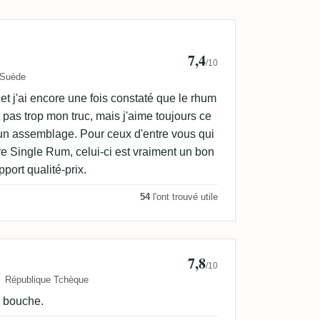
Persson
7,4
/10
Suède
t j'ai encore une fois constaté que le rhum
pas trop mon truc, mais j'aime toujours ce
d'un assemblage. Pour ceux d'entre vous qui
e Single Rum, celui-ci est vraiment un bon
port qualité-prix.
54
l'ont trouvé utile
7,8
pacek
/10
République Tchèque
de bouche.