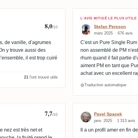
Avis de Stefan 
L'AVIS MITIGÉ LE PLUS UTILE
8,0
Stefan Persson
/10
mars 2025
676 avis
s, de vanille, d'agrumes
C'est un Pure Single Rum e
On y trouve aussi des
non assemblé de PM n'est 
'ensemble, il est trop cuiré
rhum quand il fait partie 
aiment PM en tant que Pur
achat avec un excellent rap
21
l'ont trouvé utile
Traduction automatique
7,7
Avis de Pavel S
Pavel Spacek
/10
janv. 2025
1 313 avis
nez est très net et
Il a un profil amer en fin 
ouche, la fruité prend le