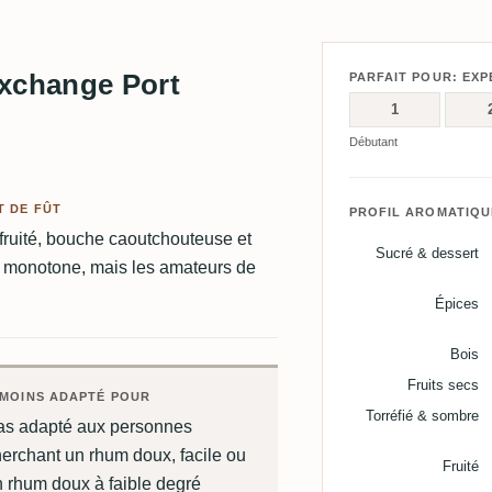
Exchange Port
PARFAIT POUR: EXP
1
Débutant
 DE FÛT
PROFIL AROMATIQU
 fruité, bouche caoutchouteuse et
Sucré & dessert
et monotone, mais les amateurs de
Épices
Bois
Fruits secs
MOINS ADAPTÉ POUR
Torréfié & sombre
as adapté aux personnes
erchant un rhum doux, facile ou
Fruité
 rhum doux à faible degré