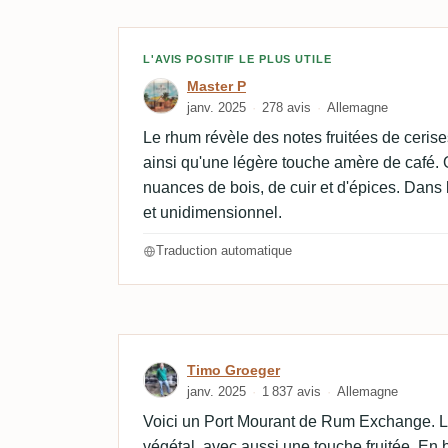
Avis de Master P
L'AVIS POSITIF LE PLUS UTILE
Master P
janv. 2025
278 avis
Allemagne
Le rhum révèle des notes fruitées de cerise
ainsi qu'une légère touche amère de café. 
nuances de bois, de cuir et d'épices. Dans l
et unidimensionnel.
Traduction automatique
Avis de Timo Groeger
Timo Groeger
janv. 2025
1 837 avis
Allemagne
Voici un Port Mourant de Rum Exchange. Le 
végétal, avec aussi une touche fruitée. En b