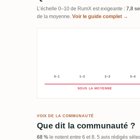
L’échelle 0–10 de RumX est exigeante :
7,8 s
de la moyenne.
Voir le guide complet →
0–1
1–2
2–3
3–4
SOUS LA MOYENNE
VOIX DE LA COMMUNAUTÉ
Que dit la communauté ?
68 %
le notent entre 6 et 8. 5 avis rédigés sé