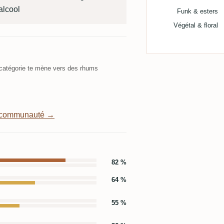
alcool
Funk & esters
Végétal & floral
atégorie te mène vers des rhums
a communauté →
82 %
64 %
55 %