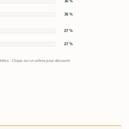
36 %
36 %
27 %
27 %
illées · Clique sur un arôme pour découvrir