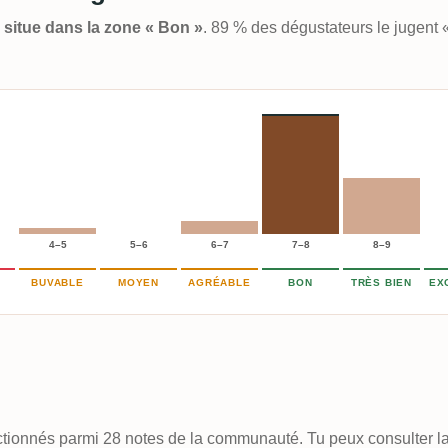
e situe dans la zone « Bon »
. 89 % des dégustateurs le jugent
4–5
5–6
6–7
7–8
8–9
BUVABLE
MOYEN
AGRÉABLE
BON
TRÈS BIEN
EX
lectionnés parmi 28 notes de la communauté. Tu peux consulter la