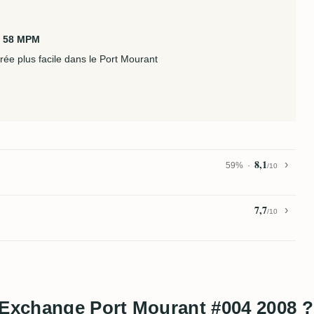
. 58 MPM
ée plus facile dans le Port Mourant
8,1
59%
/10
7,7
/10
 Exchange Port Mourant #004 2008 ?