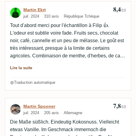
8,4
Avis de Martin Ekrt
Martin Ekrt
/10
juil. 2024
310 avis
République Tchèque
Tout d'abord merci pour l'échantillon à Filip 👍.
L'odeur est subtile voire fade. Fruits secs, chocolat
noir, café, cannelle et un peu de mélasse. Le goût est
très intéressant, presque à la limite de certains
agricoles. Combinaison de menthe, d'herbes, de café,
de vanille et de fruits. La finale pourrait être plus
Lire la suite
longue.
Traduction automatique
7,8
Avis de Martin Spooner
Martin Spooner
/10
juil. 2024
205 avis
Allemagne
Die Maße süßlich. Eindeutig Kokosnuss. Vielleicht
etwas Vanille. Im Geschmack immernoch die