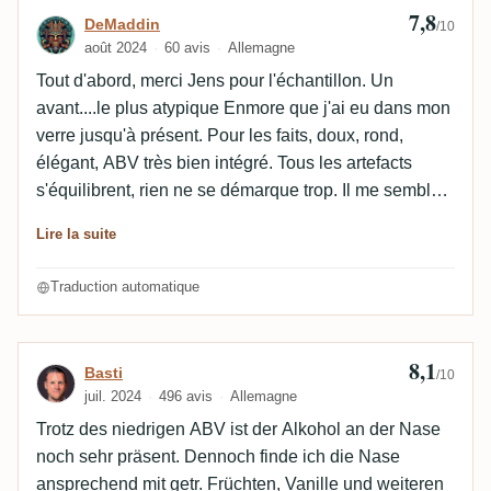
7,8
Avis de DeMaddin
DeMaddin
/10
août 2024
60 avis
Allemagne
Tout d'abord, merci Jens pour l'échantillon. Un
avant....le plus atypique Enmore que j'ai eu dans mon
verre jusqu'à présent. Pour les faits, doux, rond,
élégant, ABV très bien intégré. Tous les artefacts
s'équilibrent, rien ne se démarque trop. Il me semble
un peu plat. On ne remarque pas les 26 ans de fût, ce
Lire la suite
n'est définitivement pas un vin boisé. Beaucoup de
petites notes sourdes, probablement dues au
Traduction automatique
vieillissement en fût d'armagnac, qui était très vieux.
Un rhum de la catégorie "Love it, or hate it". Je le
trouve passionnant, car absolument atypique.
8,1
Avis de Basti
Basti
/10
Dommage que la fin de bouche soit très courte.
juil. 2024
496 avis
Allemagne
Trotz des niedrigen ABV ist der Alkohol an der Nase
noch sehr präsent. Dennoch finde ich die Nase
ansprechend mit getr. Früchten, Vanille und weiteren