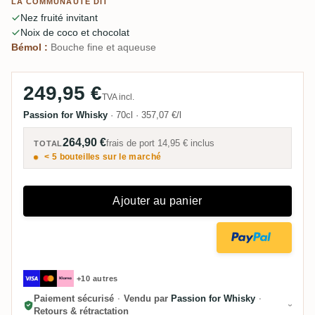
LA COMMUNAUTÉ DIT
sent bien mieux qu'il ne se boit.
Nez fruité invitant
Noix de coco et chocolat
Bémol :
Bouche fine et aqueuse
249,95 €
TVA incl.
Passion for Whisky
·
70cl
·
357,07 €/l
264,90 €
frais de port
14,95 €
inclus
TOTAL
< 5 bouteilles sur le marché
Ajouter au panier
+10 autres
Paiement sécurisé
·
Vendu par
Passion for Whisky
·
Retours & rétractation