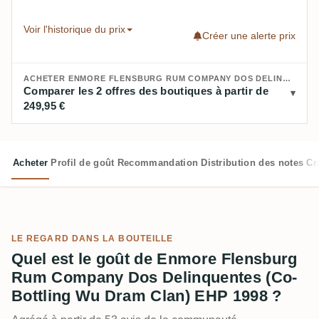
Voir l'historique du prix
Créer une alerte prix
ACHETER ENMORE FLENSBURG RUM COMPANY DOS DELINQUENTES (CO-BOTTLING WU DRAM CLAN) EHP 1998 :
Comparer les 2 offres des boutiques à partir de
249,95 €
Acheter
Profil de goût
Recommandation
Distribution des notes
Cr
LE REGARD DANS LA BOUTEILLE
Quel est le goût de Enmore Flensburg
Rum Company Dos Delinquentes (Co-
Bottling Wu Dram Clan) EHP 1998 ?