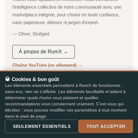
l'intelligence collective de notre communauté avec une
marketplace intégrée, pour choisir en toute confiance,
sans paperasse, détours ni jargon d'expert.
Oliver, Stuttgart
À propos de RumX →
Chaîne YouTube (en allemand)
→
53 000+
310 000+
🥃 Cookies & bon goût
Les éléments essentiels permettent à RumX de fonctionner ;
DÉGUSTATEURS ACTIFS
AVIS INDÉPENDANTS
sans eux, rien ne s'affiche. Les éléments facultatifs m'aident à
déterminer quels rhums vous plaisent et quelles
25 000+
★ 4,8/5
recommandations vous conviennent vraiment. C'est vous qui
RHUMS CATALOGUÉS
App iOS & Android
décidez ; vous pouvez modifier ces paramètres à tout moment
dans le pied de page.
SEULEMENT ESSENTIELS
TOUT ACCEPTER
PARLÉ DANS