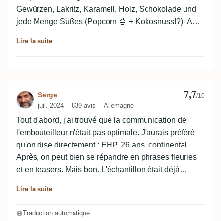
Gewürzen, Lakritz, Karamell, Holz, Schokolade und
jede Menge Süßes (Popcorn 🍿 + Kokosnuss!?). Am
Gaumen dann leider sehr flach und verwässert mit
Lire la suite
Karamell, Schokolade, Holz, Kokos, Gewürze.
Abgang ist quasi nicht vorhanden.
7,7
Avis de Serge
Serge
/10
juil. 2024
839 avis
Allemagne
Tout d'abord, j'ai trouvé que la communication de
l'embouteilleur n'était pas optimale. J'aurais préféré
qu'on dise directement : EHP, 26 ans, continental.
Après, on peut bien se répandre en phrases fleuries
et en teasers. Mais bon. L'échantillon était déjà
commandé lorsqu'il est apparu clairement qu'il
Lire la suite
s'agissait d'un EHP continental. Donc peu d'attentes
aussi. Le nez est étonnamment délicieux, avec de la
Traduction automatique
noix de coco, du chocolat, de la cannelle, des fruits