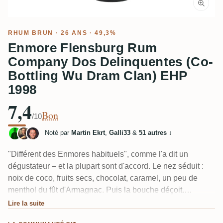
RHUM BRUN
· 26 ANS · 49,3%
Enmore Flensburg Rum
Company Dos Delinquentes (Co-
Bottling Wu Dram Clan) EHP
1998
7,4
Bon
/10
Noté par
Martin Ekrt
,
Galli33
&
51 autres
↓
"Différent des Enmores habituels", comme l'a dit un
dégustateur – et la plupart sont d'accord. Le nez séduit :
noix de coco, fruits secs, chocolat, caramel, un peu de
menthol du fût d'Armagnac. Puis la bouche déçoit.
Plusieurs le trouvent fin, dilué et savonneux, avec l'alcool
Lire la suite
qui perce malgré la force modérée. Un EHP de 26 ans qui