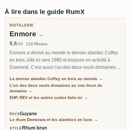
À lire dans le guide RumX
DISTILLERIE
Enmore
→
8,8
Note moyenne
/10
210 Rhums
Enmore a donné au monde le dernier alambic Coffey
en bois, bâti ici vers 1880 et toujours en activité à
Diamond. C'est aussi l'un des deux seuls domaines
guyaniens où tu peux réellement acheter du rhum
Le dernier alambic Coffey en bois au monde
→
distillé pendant que le lieu tournait : 17 millésimes
L'un des deux seuls domaines au vrai rhum de
entre 1962 et la fermeture, en avril 1994. Sur la
domaine
→
plupart des pages Demerara, cette phrase est fausse.
EHP, REV et les autres codes faits ici
→
Guyane
PAYS
Le rhum Demerara et les alambics en bois
→
Rhum brun
STYLE