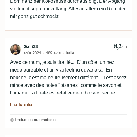
Dominanz der Kokosnuss durchaus ölig. Der Abgang
vielleicht sogar mitzellang. Alles in allem ein Rum der
mir ganz gut schmeckt.
8,2
Avis de Galli33
Galli33
/10
août 2024
489 avis
Italie
Avec ce rhum, je suis tiraillé.... D'un côté, un nez
méga agréable et un vrai feeling guyanais... En
bouche, c'est malheureusement différent... il est assez
mince avec des notes "bizarres" comme le savon et
l'umami. La finale est relativement boisée, sèche,
douce mais bonne.
Lire la suite
Traduction automatique