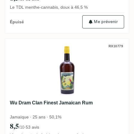
Le TDL menthe-cannabis, doux à 46,5 %
Me prévenir
Épuisé
Wu Dram Clan Finest Jamaican Rum
RX10779
Wu Dram Clan Finest Jamaican Rum
Jamaïque · 25 ans · 50,1%
8,5
·
53 avis
/10