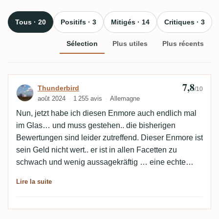
Tous · 20
Positifs · 3
Mitigés · 14
Critiques · 3
Sélection
Plus utiles
Plus récents
7,8
Avis de Thunderbird
Thunderbird
/10
août 2024
1 255 avis
Allemagne
Nun, jetzt habe ich diesen Enmore auch endlich mal
im Glas… und muss gestehen.. die bisherigen
Bewertungen sind leider zutreffend. Dieser Enmore ist
sein Geld nicht wert.. er ist in allen Facetten zu
schwach und wenig aussagekräftig … eine echte
Enttäuschung, wenn man so wie ich eine Flasche
Lire la suite
gekauft hat! ☹️