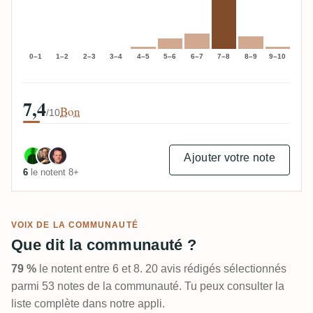
0–1
1–2
2–3
3–4
4–5
5–6
6–7
7–8
8–9
9–10
7,4
Bon
/10
Ajouter votre note
6
le notent 8+
VOIX DE LA COMMUNAUTÉ
Que dit la communauté ?
79 %
le notent entre 6 et 8. 20 avis rédigés sélectionnés
parmi 53 notes de la communauté. Tu peux consulter la
liste complète dans notre appli.