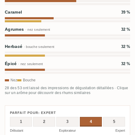
Caramel
39 %
Agrumes
32 %
· nez seulement
Herbacé
32 %
· bouche seulement
Épicé
32 %
· nez seulement
Nez
Bouche
28 des 53 ont laissé des impressions de dégustation détaillées · Clique
sur un arôme pour découvrir des rhums similaires
PARFAIT POUR: EXPERT
1
2
3
4
5
Débutant
Explorateur
Expert