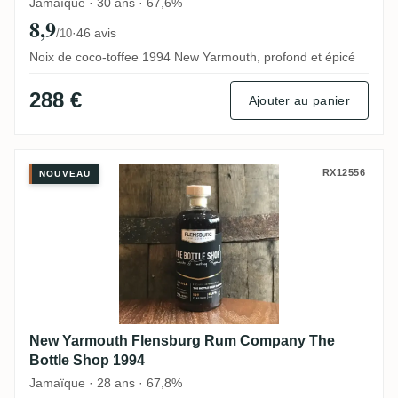
Jamaïque · 30 ans · 67,6%
8,9
·
46 avis
/10
Noix de coco-toffee 1994 New Yarmouth, profond et épicé
288 €
Ajouter au panier
New Yarmouth Flensburg Rum Company Th
RX12556
NOUVEAU
New Yarmouth Flensburg Rum Company The
Bottle Shop 1994
Jamaïque · 28 ans · 67,8%