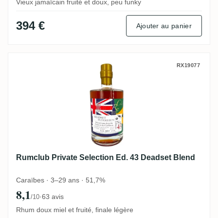
Vieux jamaïcain fruité et doux, peu funky
394 €
Ajouter au panier
Rumclub Private Selection Ed. 43 Deadset
RX19077
Rumclub Private Selection Ed. 43 Deadset Blend
Caraïbes · 3–29 ans · 51,7%
8,1
·
63 avis
/10
Rhum doux miel et fruité, finale légère