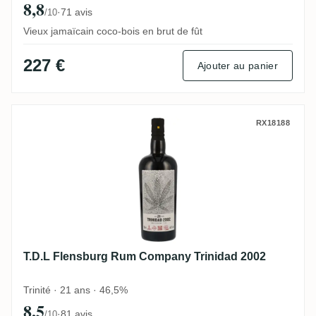
8,8
·
71 avis
/10
Vieux jamaïcain coco-bois en brut de fût
227 €
Ajouter au panier
T.D.L Flensburg Rum Company Trinidad 2
RX18188
T.D.L Flensburg Rum Company Trinidad 2002
Trinité · 21 ans · 46,5%
8,5
·
81 avis
/10