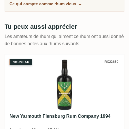
Ce qui compte comme rhum vieux
→
Tu peux aussi apprécier
Les amateurs de rhum qui aiment ce rhum ont aussi donné
de bonnes notes aux rhums suivants :
New Yarmouth Flensburg Rum Company 1
RX22650
NOUVEAU
New Yarmouth Flensburg Rum Company 1994