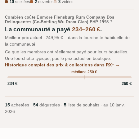
10
scellées
2
ouvertes
3
vidées
Combien coûte Enmore Flensburg Rum Company Dos
Delinquentes (Co-Bottling Wu Dram Clan) EHP 1998 ?
La communauté a payé
234–260 €
.
Meilleur prix actuel : 249,95 € – dans la fourchette habituelle de
la communauté.
Ce que les membres ont réellement payé pour leurs bouteilles.
Une fourchette typique, pas le prix actuel en boutique.
Historique complet des prix & collections dans RX+ →
médiane 250 €
234 €
260 €
15
achetées ·
54
dégustées ·
5
liste de souhaits · au
10 janv.
2026