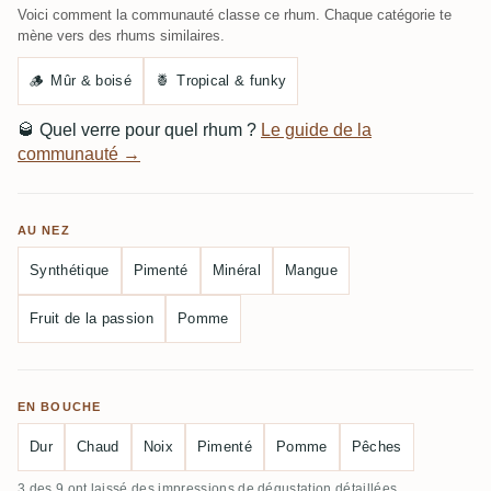
Voici comment la communauté classe ce rhum. Chaque catégorie te
mène vers des rhums similaires.
🪵
Mûr & boisé
🍍
Tropical & funky
🥃
Quel verre pour quel rhum ?
Le guide de la
communauté →
AU NEZ
Synthétique
Pimenté
Minéral
Mangue
Fruit de la passion
Pomme
EN BOUCHE
Dur
Chaud
Noix
Pimenté
Pomme
Pêches
3 des 9 ont laissé des impressions de dégustation détaillées