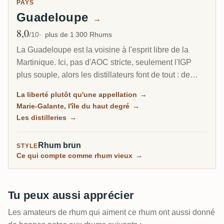
PAYS
Guadeloupe
→
8,0
Note moyenne
/10
plus de 1 300 Rhums
La Guadeloupe est la voisine à l'esprit libre de la
Martinique. Ici, pas d'AOC stricte, seulement l'IGP
plus souple, alors les distillateurs font de tout : de
l'agricole herbacé au jus de canne, du traditionnel à la
La liberté plutôt qu'une appellation
→
mélasse plus riche, et sur la petite île de Marie-
Marie-Galante, l'île du haut degré
→
Galante, certains des rhums les plus puissants des
Les distilleries
→
Caraïbes.
Rhum brun
STYLE
Ce qui compte comme rhum vieux
→
Tu peux aussi apprécier
Les amateurs de rhum qui aiment ce rhum ont aussi donné