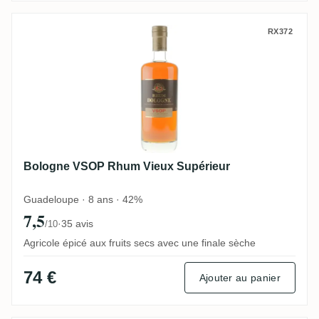
Bologne VSOP Rhum Vieux Supérieur
RX372
Bologne VSOP Rhum Vieux Supérieur
Guadeloupe · 8 ans · 42%
7,5
·
35 avis
/10
Agricole épicé aux fruits secs avec une finale sèche
74 €
Ajouter au panier