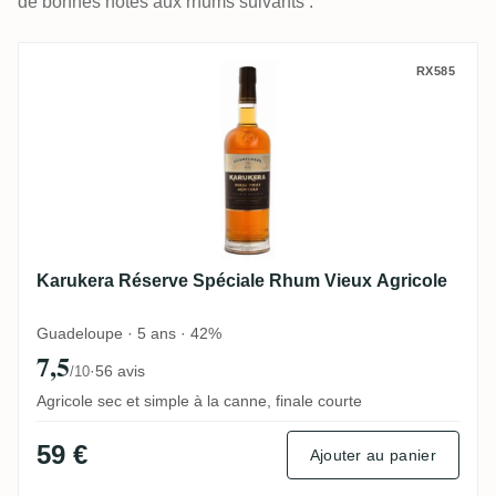
de bonnes notes aux rhums suivants :
Karukera Réserve Spéciale Rhum Vieux Ag
RX585
Karukera Réserve Spéciale Rhum Vieux Agricole
Guadeloupe · 5 ans · 42%
7,5
·
56 avis
/10
Agricole sec et simple à la canne, finale courte
59 €
Ajouter au panier