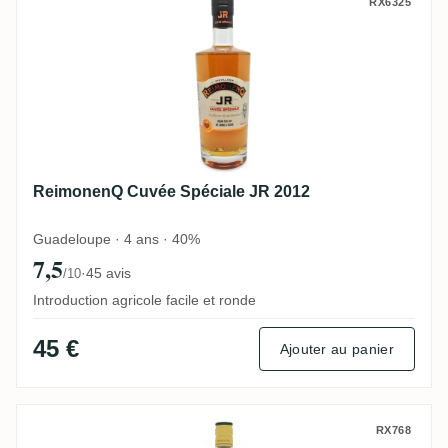
ReimonenQ Cuvée Spéciale JR 2012
RX6325
ReimonenQ Cuvée Spéciale JR 2012
Guadeloupe · 4 ans · 40%
7,5
·
45 avis
/10
Introduction agricole facile et ronde
45 €
Ajouter au panier
Bologne Blanc
RX768