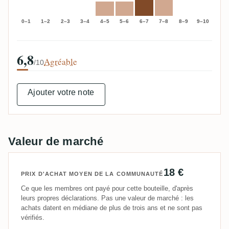
0–1
1–2
2–3
3–4
4–5
5–6
6–7
7–8
8–9
9–10
6,8
Agréable
/10
Ajouter votre note
Valeur de marché
18 €
PRIX D'ACHAT MOYEN DE LA COMMUNAUTÉ
Ce que les membres ont payé pour cette bouteille, d'après
leurs propres déclarations. Pas une valeur de marché : les
achats datent en médiane de plus de trois ans et ne sont pas
vérifiés.