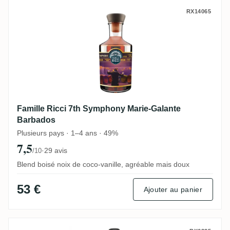
Famille Ricci 7th Symphony Marie-Galant
RX14065
Famille Ricci 7th Symphony Marie-Galante
Barbados
Plusieurs pays · 1–4 ans · 49%
7,5
·
29 avis
/10
Blend boisé noix de coco-vanille, agréable mais doux
53 €
Ajouter au panier