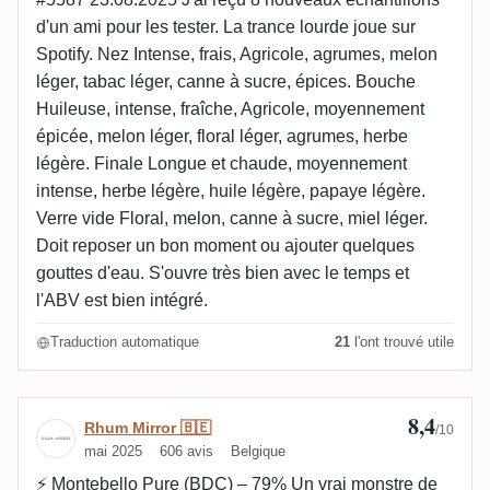
d'un ami pour les tester. La trance lourde joue sur
Spotify. Nez Intense, frais, Agricole, agrumes, melon
léger, tabac léger, canne à sucre, épices. Bouche
Huileuse, intense, fraîche, Agricole, moyennement
épicée, melon léger, floral léger, agrumes, herbe
légère. Finale Longue et chaude, moyennement
intense, herbe légère, huile légère, papaye légère.
Verre vide Floral, melon, canne à sucre, miel léger.
Doit reposer un bon moment ou ajouter quelques
gouttes d'eau. S'ouvre très bien avec le temps et
l'ABV est bien intégré.
Traduction automatique
21
l'ont trouvé utile
8,4
Avis de Rhum Mirror 🇧🇪
Rhum Mirror 🇧🇪
/10
mai 2025
606 avis
Belgique
⚡ Montebello Pure (BDC) – 79% Un vrai monstre de