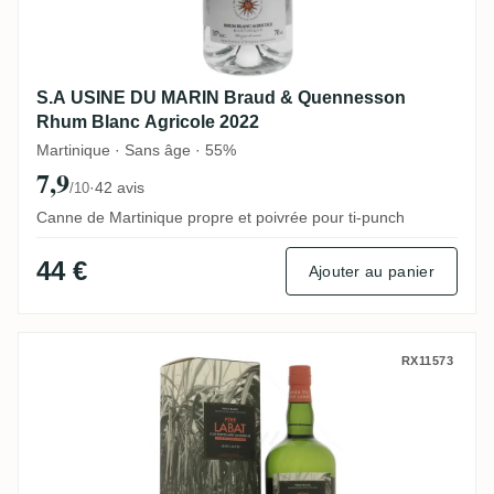
S.A USINE DU MARIN Braud & Quennesson
Rhum Blanc Agricole 2022
Martinique · Sans âge · 55%
7,9
·
42 avis
/10
Canne de Martinique propre et poivrée pour ti-punch
44 €
Ajouter au panier
Poisson Père Labat Clos Parcellaire Les 
RX11573