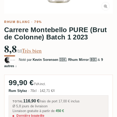
RHUM BLANC
· 79%
Carrere Montebello PURE (Brut
de Colonne) Batch 1 2023
8,8
Très bien
/10
Noté par
Kevin Sorensen 🇩🇰
,
Rhum Mirror 🇧🇪
&
9
autres
↓
99,90 €
TVA incl.
Rum Stylez
·
70cl
·
142,71 €/l
116,90 €
frais de port
17,00 €
inclus
TOTAL
Ø 5,8 jours de livraison
Livraison gratuite à partir de
450 €
Dernière bouteille