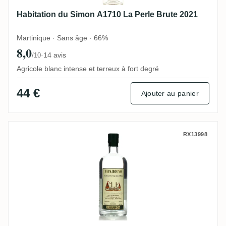
Habitation du Simon A1710 La Perle Brute 2021
Martinique · Sans âge · 66%
8,0
·
14 avis
/10
Agricole blanc intense et terreux à fort degré
44 €
Ajouter au panier
Habitation Velier Papa Rouyo Guadeloupe
RX13998