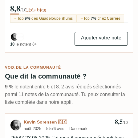
8,8
Très bien
/10
Top
9%
des Guadeloupe rhums
Top
7%
chez Carrere
Ajouter votre note
10
le notent 8+
VOIX DE LA COMMUNAUTÉ
Que dit la communauté ?
9 %
le notent entre 6 et 8. 2 avis rédigés sélectionnés
parmi 11 notes de la communauté. Tu peux consulter la
liste complète dans notre appli.
8,5
Avis de Kevin Sorensen 🇩🇰
Kevin Sorensen 🇩🇰
/10
août 2025
5 576 avis
Danemark
#5587 23.08.2025 J'ai reçu 8 nouveaux échantillons