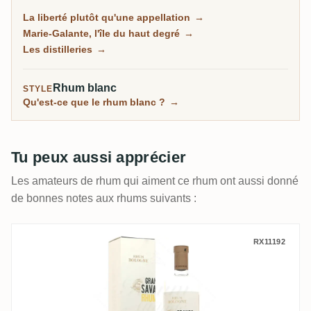
l'agricole herbacé au jus de canne, du traditionnel à la
La liberté plutôt qu'une appellation
→
mélasse plus riche, et sur la petite île de Marie-
Marie-Galante, l'île du haut degré
→
Galante, certains des rhums les plus puissants des
Les distilleries
→
Caraïbes.
Rhum blanc
STYLE
Qu'est-ce que le rhum blanc ?
→
Tu peux aussi apprécier
Les amateurs de rhum qui aiment ce rhum ont aussi donné
de bonnes notes aux rhums suivants :
Bologne Grande Savane Rhum Bio 2021
RX11192