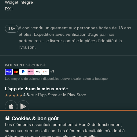
Widget intégré
RX+
Alcool vendu uniquement aux personnes âgées de 18 ans
18+
et plus. Expédition avec vérification d’âge par nos
partenaires – le livreur contrôle la pièce d’identité à la
livraison.
PAIEMENT SÉCURISÉ
+7
Les moyens de paiement disponibles peuvent varier selon la boutique.
L'app de rhum la mieux notée
4,8
· sur l'App Store et le Play Store
★★★★★
🥃 Cookies & bon goût
Les éléments essentiels permettent à RumX de fonctionner ;
© 2026 RumX
sans eux, rien ne s'affiche. Les éléments facultatifs m'aident à
RumX® est une marque de l'Union européenne enregistrée (EUTM n° 018407164).
déterminer quels rhums vous plaisent et quelles