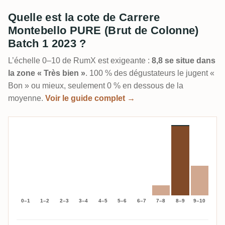
Quelle est la cote de Carrere
Montebello PURE (Brut de Colonne)
Batch 1 2023 ?
L’échelle 0–10 de RumX est exigeante :
8,8 se situe dans
la zone « Très bien »
. 100 % des dégustateurs le jugent «
Bon » ou mieux, seulement 0 % en dessous de la
moyenne.
Voir le guide complet →
0–1
1–2
2–3
3–4
4–5
5–6
6–7
7–8
8–9
9–10