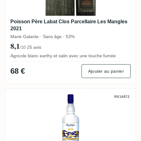
Poisson Père Labat Clos Parcellaire Les Mangles
2021
Marie Galante · Sans âge · 53%
8,1
·
25 avis
/10
Agricole blanc earthy et salin avec une touche fumée
68 €
Ajouter au panier
Papa Rouyo VWAYAJ 2022
RX14872