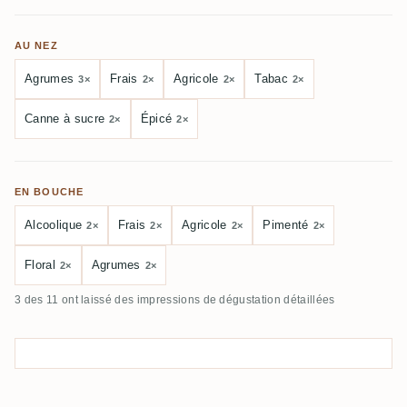
AU NEZ
Agrumes
Frais
Agricole
Tabac
3×
2×
2×
2×
Canne à sucre
Épicé
2×
2×
EN BOUCHE
Alcoolique
Frais
Agricole
Pimenté
2×
2×
2×
2×
Floral
Agrumes
2×
2×
3 des 11 ont laissé des impressions de dégustation détaillées