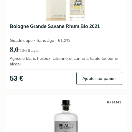
Bologne Grande Savane Rhum Bio 2021
Guadeloupe · Sans âge · 61,2%
8,0
·
26 avis
/10
Agricole blanc huileux, citronné et canne à haute teneur en
alcool
53 €
Ajouter au panier
S.A USINE DU MARIN Braud & Quennesson
RX14141