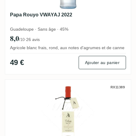
Papa Rouyo VWAYAJ 2022
Guadeloupe · Sans âge · 45%
8,0
·
26 avis
/10
Agricole blanc frais, rond, aux notes d'agrumes et de canne
49 €
Ajouter au panier
Habitation du Simon A1710 La Perle Brute
RX11389