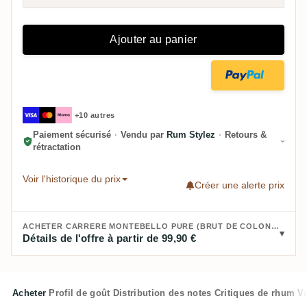
Ajouter au panier
+10 autres
Paiement sécurisé
·
Vendu par
Rum Stylez
·
Retours &
rétractation
Voir l'historique du prix
Créer une alerte prix
ACHETER CARRERE MONTEBELLO PURE (BRUT DE COLONNE) BATCH 1 2023 :
Détails de l'offre à partir de 99,90 €
Acheter
Profil de goût
Distribution des notes
Critiques de rhum
V