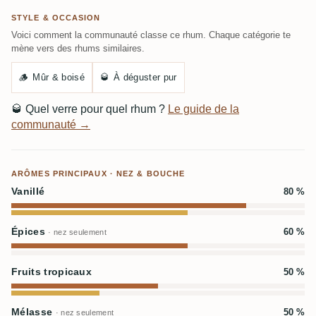
STYLE & OCCASION
Voici comment la communauté classe ce rhum. Chaque catégorie te
mène vers des rhums similaires.
🪵
Mûr & boisé
🥃
À déguster pur
🥃
Quel verre pour quel rhum ?
Le guide de la
communauté →
ARÔMES PRINCIPAUX · NEZ & BOUCHE
Vanillé
80 %
Épices
60 %
· nez seulement
Fruits tropicaux
50 %
Mélasse
50 %
· nez seulement