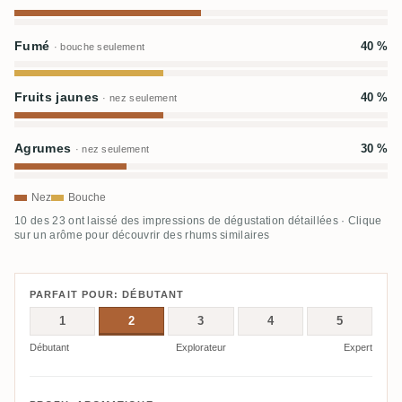
Fumé
40 %
· bouche seulement
Fruits jaunes
40 %
· nez seulement
Agrumes
30 %
· nez seulement
Nez
Bouche
10 des 23 ont laissé des impressions de dégustation détaillées · Clique
sur un arôme pour découvrir des rhums similaires
PARFAIT POUR: DÉBUTANT
1
2
3
4
5
Débutant
Explorateur
Expert