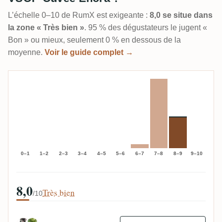
L’échelle 0–10 de RumX est exigeante :
8,0 se situe dans
la zone « Très bien »
. 95 % des dégustateurs le jugent «
Bon » ou mieux, seulement 0 % en dessous de la
moyenne.
Voir le guide complet →
0–1
1–2
2–3
3–4
4–5
5–6
6–7
7–8
8–9
9–10
8,0
Très bien
/10