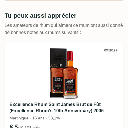
Tu peux aussi apprécier
Les amateurs de rhum qui aiment ce rhum ont aussi donné
de bonnes notes aux rhums suivants :
Excellence Rhum Saint James Brut de Fût
RX18129
Excellence Rhum Saint James Brut de Fût
(Excellence Rhum's 10th Anniversary) 2006
Martinique · 15 ans · 53,1%
8,5
·
103 avis
/10