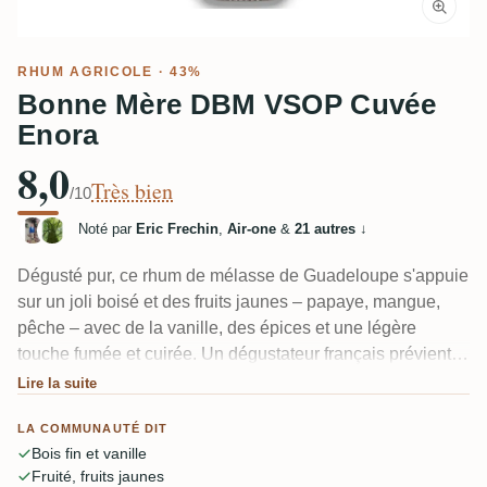
RHUM AGRICOLE
· 43%
Bonne Mère DBM VSOP Cuvée
Enora
8,0
Très bien
/10
Noté par
Eric Frechin
,
Air-one
&
21 autres
↓
Dégusté pur, ce rhum de mélasse de Guadeloupe s'appuie
sur un joli boisé et des fruits jaunes – papaye, mangue,
pêche – avec de la vanille, des épices et une légère
touche fumée et cuirée. Un dégustateur français prévient
qu'il est dangereusement facile d'en reprendre, tellement il
Lire la suite
est beurré et rond, il glisse presque trop vite. Fruité, frais et
LA COMMUNAUTÉ DIT
doucement sucré sans être lourd. Une étape confortable
Bois fin et vanille
pour ceux qui veulent aller au-delà des rhums de style
Fruité, fruits jaunes
espagnol.