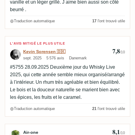
vanille et un léger grillé. J aime bien aussi son côté
beurré .
Traduction automatique
17
l'ont trouvé utile
Avis de Kevin Sorensen 🇩🇰
L'AVIS MITIGÉ LE PLUS UTILE
7,8
Kevin Sorensen 🇩🇰
/10
sept. 2025
5 576 avis
Danemark
#5755 28.09.2025 Deuxième jour du Whisky Live
2025, qui cette année semble mieux organisé/arrangé
à l'intérieur. Un rhum très agréable et bien équilibré.
Le bois et la douceur naturelle se marient bien avec
les épices, les fruits et le caramel.
Traduction automatique
21
l'ont trouvé utile
8,1
Avis de Air-one
Air-one
/10