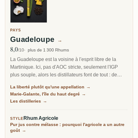
PAYS
Guadeloupe
→
8,0
Note moyenne
/10
plus de 1 300 Rhums
La Guadeloupe est la voisine à l'esprit libre de la
Martinique. Ici, pas d'AOC stricte, seulement l'IGP
plus souple, alors les distillateurs font de tout : de
l'agricole herbacé au jus de canne, du traditionnel à la
La liberté plutôt qu'une appellation
→
mélasse plus riche, et sur la petite île de Marie-
Marie-Galante, l'île du haut degré
→
Galante, certains des rhums les plus puissants des
Les distilleries
→
Caraïbes.
Rhum Agricole
STYLE
Pur jus contre mélasse : pourquoi l'agricole a un autre
goût
→