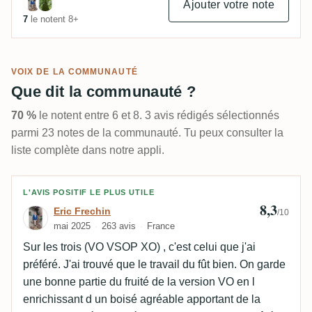
Ajouter votre note
7
le notent 8+
VOIX DE LA COMMUNAUTÉ
Que dit la communauté ?
70 %
le notent entre 6 et 8. 3 avis rédigés sélectionnés
parmi 23 notes de la communauté. Tu peux consulter la
liste complète dans notre appli.
Avis de Eric Frechin
L'AVIS POSITIF LE PLUS UTILE
8,3
Eric Frechin
/10
mai 2025
263 avis
France
Sur les trois (VO VSOP XO) , c'est celui que j'ai
préféré. J'ai trouvé que le travail du fût bien. On garde
une bonne partie du fruité de la version VO en l
enrichissant d un boisé agréable apportant de la