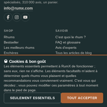
spécialisés, 310 000 avis, un panier.
info@rumx.com
SHOP
SAVOIR
Rhums
C'est quoi le rhum ?
Bestseller
FAQ et glossaire
Les meilleurs rhums
Avis d'experts
Enchères
Tous les articles de blog
RumX Awards
Pays du rhum
🥃 Cookies & bon goût
Merch
Distilleries
Les éléments essentiels permettent à RumX de fonctionner ;
Embouteilleurs
sans eux, rien ne s'affiche. Les éléments facultatifs m'aident à
Millésimes
déterminer quels rhums vous plaisent et quelles
Index des rhums
recommandations vous conviennent vraiment. C'est vous qui
Baisses de prix
décidez ; vous pouvez modifier ces paramètres à tout moment
dans le pied de page.
À PROPOS
CONTACT INFO
SEULEMENT ESSENTIELS
TOUT ACCEPTER
A propos
Où est ma commande ?