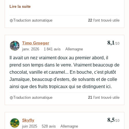
apparaît, le bois est épicé avec du piment de la
Lire la suite
Jamaïque, fumé, la mélasse est très fraîche,
mentholée, la cerise acidulée fait son apparition. 8,4 :
Traduction automatique
22
l'ont trouvé utile
En bouche, l'attaque est médicinale avec esters et
colle, la mélasse est douce avec du miel, fraîche avec
du thé, florale avec de la lavande, herbacée, fruitée
8,1
Avis de Timo Groeger
Timo Groeger
/10
avec des fruits tropicaux comme la banane et
janv. 2026
1 841 avis
Allemagne
l'ananas, maracuja, agrumes, certains sont confits, la
Il avait un nez vraiment doux au premier abord, il
pomme est cuite, le bois est grillé avec du sucre brûlé,
prend son temps dans le verre. Vraiment beaucoup de
caramel, chocolat, épicé avec des épices de
chocolat, vanille et caramel... En bouche, c'est plutôt
pâtisserie, gingembre. 8,4 : La finale est
Jamaïque, beaucoup d'esters, de solvants et de colle
moyennement longue, sèche et tannique, avec du
ainsi que des fruits tropicaux qui se distinguent ici.
chêne toasté/grillé, fumé, épicé, associant une
mélasse florale (lavande), sombre avec du thé noir,
Traduction automatique
21
l'ont trouvé utile
terreuse avec du tabac à cigare et divers fruits avec
de la noix de coco, banane fermentée, ananas, un
peu de colle.
8,5
Avis de Skyfly
Skyfly
/10
juin 2025
528 avis
Allemagne