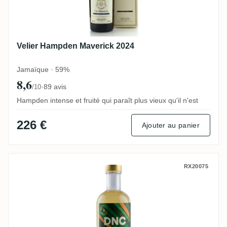
Velier Hampden Maverick 2024
Jamaïque · 59%
8,6
·
89 avis
/10
Hampden intense et fruité qui paraît plus vieux qu'il n'est
226 €
Ajouter au panier
Precious Liquors Clarendon DNC Do Not 
RX20075