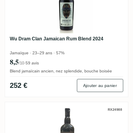
Wu Dram Clan Jamaican Rum Blend 2024
Jamaïque · 23–29 ans · 57%
8,5
·
59 avis
/10
Blend jamaïcain ancien, nez splendide, bouche boisée
252 €
Ajouter au panier
Precious Liquors New Yarmouth The Bott
RX24988