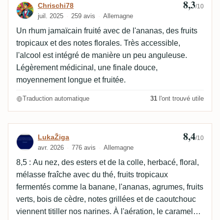
8,3
Avis de Chrischi78
Chrischi78
/10
juil. 2025
259 avis
Allemagne
Un rhum jamaïcain fruité avec de l'ananas, des fruits
tropicaux et des notes florales. Très accessible,
l'alcool est intégré de manière un peu anguleuse.
Légèrement médicinal, une finale douce,
moyennement longue et fruitée.
Traduction automatique
31
l'ont trouvé utile
8,4
Avis de LukaŽiga
LukaŽiga
/10
avr. 2026
776 avis
Allemagne
8,5 : Au nez, des esters et de la colle, herbacé, floral,
mélasse fraîche avec du thé, fruits tropicaux
fermentés comme la banane, l'ananas, agrumes, fruits
verts, bois de cèdre, notes grillées et de caoutchouc
viennent titiller nos narines. À l'aération, le caramel