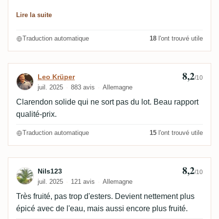
bonne intégration de l'ABV.
Lire la suite
Traduction automatique
18
l'ont trouvé utile
8,2
Avis de Leo Krüper
Leo Krüper
/10
juil. 2025
883 avis
Allemagne
Clarendon solide qui ne sort pas du lot. Beau rapport
qualité-prix.
Traduction automatique
15
l'ont trouvé utile
8,2
Avis de Nils123
Nils123
/10
juil. 2025
121 avis
Allemagne
Très fruité, pas trop d'esters. Devient nettement plus
épicé avec de l'eau, mais aussi encore plus fruité.