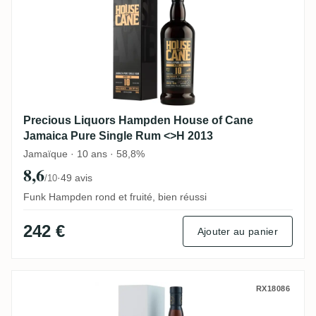
Precious Liquors Hampden House of Cane
Jamaica Pure Single Rum <>H 2013
Jamaïque · 10 ans · 58,8%
8,6
·
49 avis
/10
Funk Hampden rond et fruité, bien réussi
242 €
Ajouter au panier
Precious Liquors Hampden Jamaican Rum (
RX18086