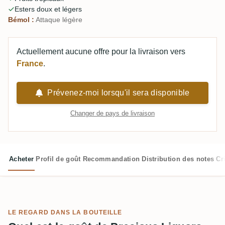
Clarendon.
Esters doux et légers
Bémol :
Attaque légère
Actuellement aucune offre pour la livraison vers
France
.
Prévenez-moi lorsqu'il sera disponible
Changer de pays de livraison
Acheter
Profil de goût
Recommandation
Distribution des notes
Cr
LE REGARD DANS LA BOUTEILLE