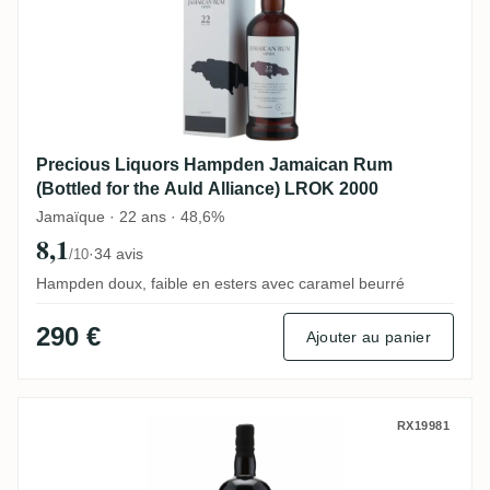
Precious Liquors Hampden Jamaican Rum
(Bottled for the Auld Alliance) LROK 2000
Jamaïque · 22 ans · 48,6%
8,1
·
34 avis
/10
Hampden doux, faible en esters avec caramel beurré
290 €
Ajouter au panier
Wu Dram Clan Jamaican Rum Blend 2024
RX19981