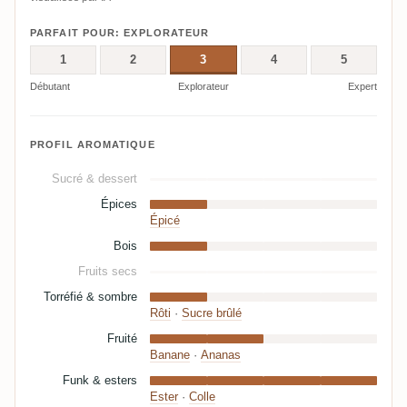
PARFAIT POUR: EXPLORATEUR
1
2
3
4
5
Débutant
Explorateur
Expert
PROFIL AROMATIQUE
Sucré & dessert
Épices
Épicé
Bois
Fruits secs
Torréfié & sombre
Rôti
·
Sucre brûlé
Fruité
Banane
·
Ananas
Funk & esters
Ester
·
Colle