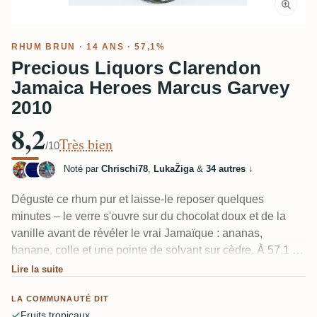
RHUM BRUN
· 14 ANS · 57,1%
Precious Liquors Clarendon
Jamaica Heroes Marcus Garvey
2010
8,2
Très bien
/10
Noté par
Chrischi78
,
LukaŽiga
&
34 autres
↓
Déguste ce rhum pur et laisse-le reposer quelques
minutes – le verre s'ouvre sur du chocolat doux et de la
vanille avant de révéler le vrai Jamaïque : ananas,
banane, colle et une pointe de solvant sur cèdre. À 57,1 %,
le côté ester reste plus doux qu'un Hampden, et un
Lire la suite
dégustateur l'a décrit comme « équilibré et fruité » mais
LA COMMUNAUTÉ DIT
peut-être un peu léger. Une entrée amicale dans le funk de
Fruits tropicaux