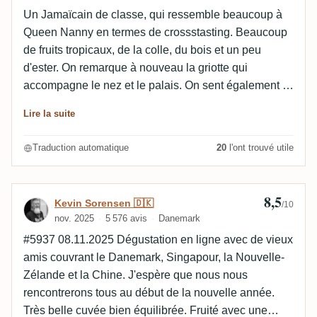
Un Jamaïcain de classe, qui ressemble beaucoup à
Queen Nanny en termes de crossstasting. Beaucoup
de fruits tropicaux, de la colle, du bois et un peu
d'ester. On remarque à nouveau la griotte qui
accompagne le nez et le palais. On sent également le
fruit de la passion, de légères épices et du sucre
Lire la suite
brûlé. L'alcool est cependant un peu mieux intégré
que dans Queen Nanny.
Traduction automatique
20
l'ont trouvé utile
8,5
Avis de Kevin Sorensen 🇩🇰
Kevin Sorensen 🇩🇰
/10
nov. 2025
5 576 avis
Danemark
#5937 08.11.2025 Dégustation en ligne avec de vieux
amis couvrant le Danemark, Singapour, la Nouvelle-
Zélande et la Chine. J'espère que nous nous
rencontrerons tous au début de la nouvelle année.
Très belle cuvée bien équilibrée. Fruité avec une