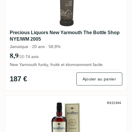
Precious Liquors New Yarmouth The Bottle Shop
NYE/WM 2005
Jamaïque · 20 ans · 58,8%
8,9
·
74 avis
/10
New Yarmouth funky, fruité et étonnamment facile.
187 €
Ajouter au panier
Velier Hampden Maverick 2024
RX21946