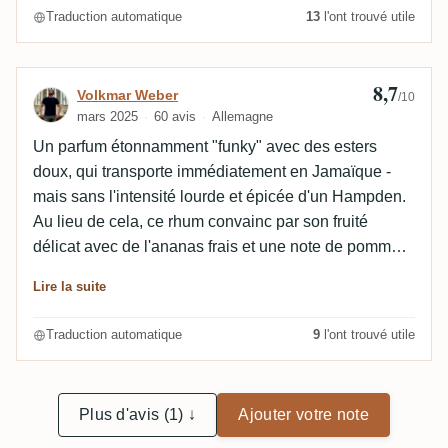
Traduction automatique
13
l'ont trouvé utile
8,7
Avis de Volkmar Weber
Volkmar Weber
/10
mars 2025
60 avis
Allemagne
Un parfum étonnamment "funky" avec des esters
doux, qui transporte immédiatement en Jamaïque -
mais sans l'intensité lourde et épicée d'un Hampden.
Au lieu de cela, ce rhum convainc par son fruité
délicat avec de l'ananas frais et une note de pomme
verte acidulée - très accessible et extrêmement
Lire la suite
aromatique. En bouche, on retrouve à nouveau
beaucoup de fruits, mais sans la force des bombes
Traduction automatique
9
l'ont trouvé utile
d'ester jamaïcaines typiques. Idéal pour les débutants
dans le monde du rhum jamaïcain, car il est doux et
équilibré. L'alcool est parfaitement intégré. Les fruits
Plus d'avis (1) ↓
Ajouter votre note
exotiques comme l'ananas, la papaye, le fruit de la
passion et un peu de mangue dominent,