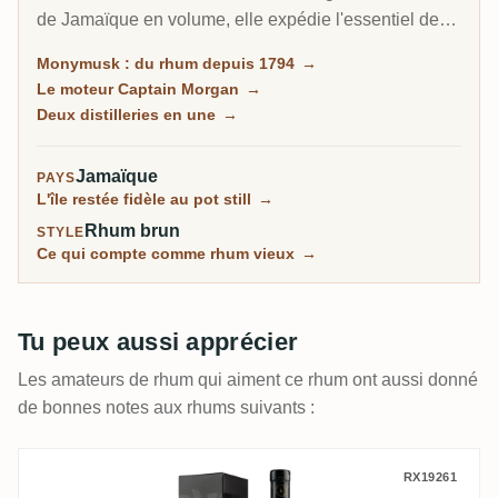
de Jamaïque en volume, elle expédie l'essentiel de
son spiritueux en vrac à l'étranger, et une grande
Monymusk : du rhum depuis 1794
→
partie devient du Captain Morgan. Pourtant, les
Le moteur Captain Morgan
→
mêmes marques Monymusk, vieillies des décennies
Deux distilleries en une
→
et embouteillées par des indépendants, comptent
parmi les rhums jamaïcains les plus recherchés de la
Jamaïque
PAYS
planète.
L'île restée fidèle au pot still
→
Rhum brun
STYLE
Ce qui compte comme rhum vieux
→
Tu peux aussi apprécier
Les amateurs de rhum qui aiment ce rhum ont aussi donné
de bonnes notes aux rhums suivants :
Precious Liquors Hampden House of Cane
RX19261