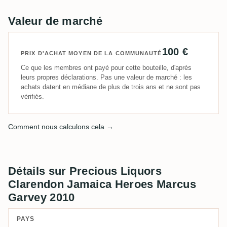
accompagnés d'épices douces comme la cannelle et
Valeur de marché
un soupçon de clou de girofle, ce qui lui confère une
note légèrement médicinale. La finale est plutôt
légère et de longueur moyenne, avec de discrètes
100 €
PRIX D'ACHAT MOYEN DE LA COMMUNAUTÉ
notes boisées et fruitées.
Ce que les membres ont payé pour cette bouteille, d'après
leurs propres déclarations. Pas une valeur de marché : les
achats datent en médiane de plus de trois ans et ne sont pas
vérifiés.
Comment nous calculons cela →
Détails sur Precious Liquors
Clarendon Jamaica Heroes Marcus
Garvey 2010
PAYS