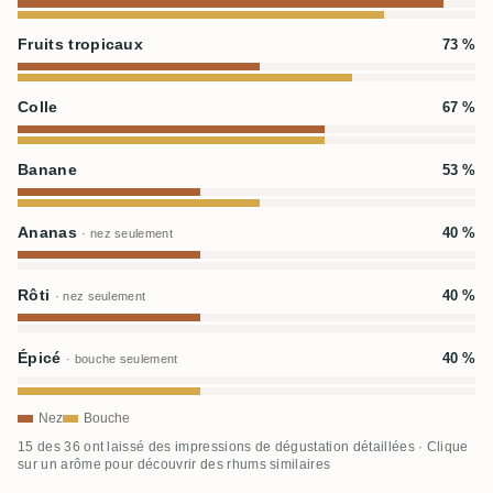
Fruits tropicaux
73 %
Colle
67 %
Banane
53 %
Ananas
40 %
· nez seulement
Rôti
40 %
· nez seulement
Épicé
40 %
· bouche seulement
Nez
Bouche
15 des 36 ont laissé des impressions de dégustation détaillées · Clique
sur un arôme pour découvrir des rhums similaires