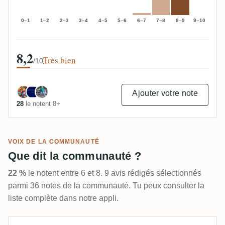
0–1
1–2
2–3
3–4
4–5
5–6
6–7
7–8
8–9
9–10
8,2
Très bien
/10
Ajouter votre note
28
le notent 8+
VOIX DE LA COMMUNAUTÉ
Que dit la communauté ?
22 %
le notent entre 6 et 8. 9 avis rédigés sélectionnés
parmi 36 notes de la communauté. Tu peux consulter la
liste complète dans notre appli.