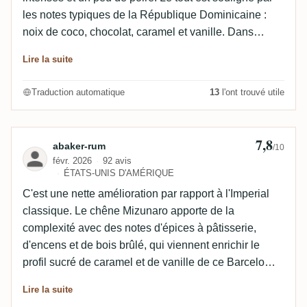
les notes typiques de la République Dominicaine :
noix de coco, chocolat, caramel et vanille. Dans
l'ensemble, légèrement fumé mais très agréable et
Lire la suite
velouté à déguster. Un rhum de dégustation facile
mais avec une belle complexité pour ne pas devenir
Traduction automatique
13
l'ont trouvé utile
ennuyeux trop vite. Les 43 % sont également très bien
choisis. Quand on sait à quel point les fûts de
Mizunara sont chers, je trouve le prix d'environ 60 €
7,8
Avis de abaker-rum
abaker-rum
/10
tout à fait raisonnable. Finale réussie ! 👏🏼
févr. 2026
92 avis
ÉTATS-UNIS D'AMÉRIQUE
C'est une nette amélioration par rapport à l'Imperial
classique. Le chêne Mizunaro apporte de la
complexité avec des notes d'épices à pâtisserie,
d'encens et de bois brûlé, qui viennent enrichir le
profil sucré de caramel et de vanille de ce Barcelo
Imperial. Je reprendrais volontiers un verre de ce
Lire la suite
rhum.