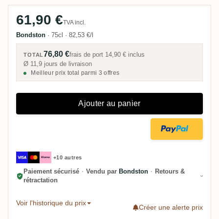
61,90 €
TVA incl.
Bondston
·
75cl
·
82,53 €/l
76,80 €
frais de port
14,90 €
inclus
TOTAL
Ø 11,9 jours de livraison
Meilleur prix total parmi 3 offres
Ajouter au panier
+10 autres
Paiement sécurisé
·
Vendu par
Bondston
·
Retours &
rétractation
Voir l'historique du prix
Créer une alerte prix