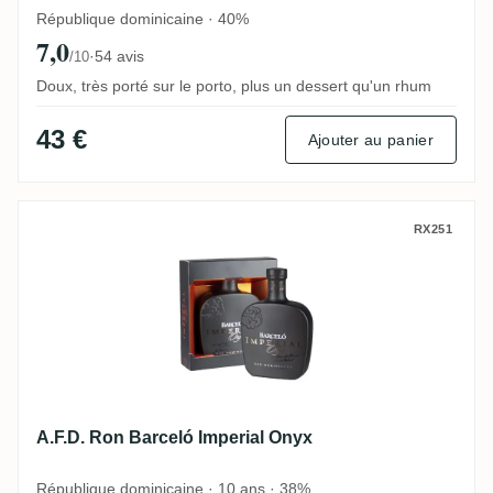
République dominicaine · 40%
7,0
·
54 avis
/10
Doux, très porté sur le porto, plus un dessert qu'un rhum
43 €
Ajouter au panier
A.F.D. Ron Barceló Imperial Onyx
RX251
A.F.D. Ron Barceló Imperial Onyx
République dominicaine · 10 ans · 38%