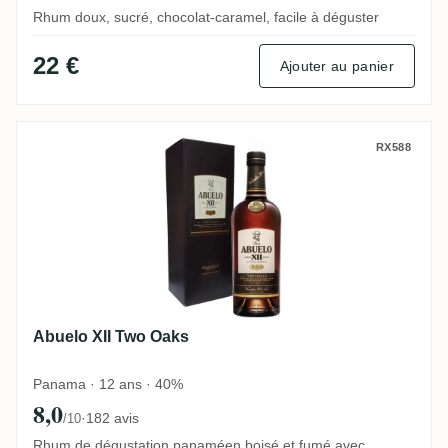
Rhum doux, sucré, chocolat-caramel, facile à déguster
22 €
Ajouter au panier
Abuelo XII Two Oaks
RX588
Abuelo XII Two Oaks
Panama · 12 ans · 40%
8,0
·
182 avis
/10
Rhum de dégustation panaméen boisé et fumé avec