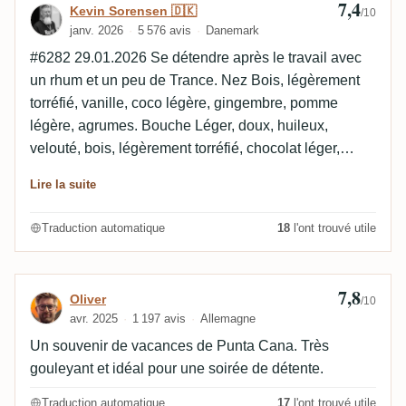
7,4
Avis de Kevin Sorensen 🇩🇰
Kevin Sorensen 🇩🇰
/10
janv. 2026
5 576 avis
Danemark
#6282 29.01.2026 Se détendre après le travail avec
un rhum et un peu de Trance. Nez Bois, légèrement
torréfié, vanille, coco légère, gingembre, pomme
légère, agrumes. Bouche Léger, doux, huileux,
velouté, bois, légèrement torréfié, chocolat léger,
moyennement épicé, légèrement sec, pomme légère,
Lire la suite
agrumes. Finale Moyennement longue, boisée,
huileuse, douce, moyennement sèche, moyennement
Traduction automatique
18
l'ont trouvé utile
épicée, poire légère. Verre vide Poire, caramel,
chocolat, coco discrète.
7,8
Avis de Oliver
Oliver
/10
avr. 2025
1 197 avis
Allemagne
Un souvenir de vacances de Punta Cana. Très
gouleyant et idéal pour une soirée de détente.
Traduction automatique
17
l'ont trouvé utile