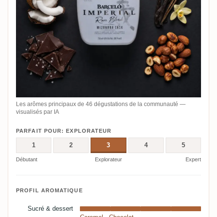
Les arômes principaux de 46 dégustations de la communauté —
visualisés par IA
PARFAIT POUR: EXPLORATEUR
1
2
3
4
5
Débutant
Explorateur
Expert
PROFIL AROMATIQUE
Sucré & dessert