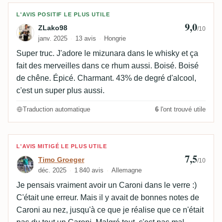
Avis de ZLako98
L'AVIS POSITIF LE PLUS UTILE
9,0
ZLako98
/10
janv. 2025
13 avis
Hongrie
Super truc. J'adore le mizunara dans le whisky et ça
fait des merveilles dans ce rhum aussi. Boisé. Boisé
de chêne. Épicé. Charmant. 43% de degré d'alcool,
c'est un super plus aussi.
Traduction automatique
6
l'ont trouvé utile
Avis de Timo Groeger
L'AVIS MITIGÉ LE PLUS UTILE
7,5
Timo Groeger
/10
déc. 2025
1 840 avis
Allemagne
Je pensais vraiment avoir un Caroni dans le verre :)
C'était une erreur. Mais il y avait de bonnes notes de
Caroni au nez, jusqu'à ce que je réalise que ce n'était