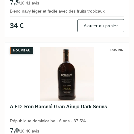
7,5
·
41 avis
/10
Blend navy léger et facile avec des fruits tropicaux
34 €
Ajouter au panier
A.F.D. Ron Barceló Gran Añejo Dark Serie
RX5196
NOUVEAU
A.F.D. Ron Barceló Gran Añejo Dark Series
République dominicaine · 6 ans · 37,5%
7,0
·
46 avis
/10