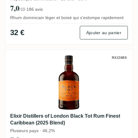
7,0
·
186 avis
/10
Rhum dominicain léger et boisé qui s'estompe rapidement
32 €
Ajouter au panier
Elixir Distillers of London Black Tot Rum
RX23889
Elixir Distillers of London Black Tot Rum Finest
Caribbean (2025 Blend)
Plusieurs pays · 46,2%