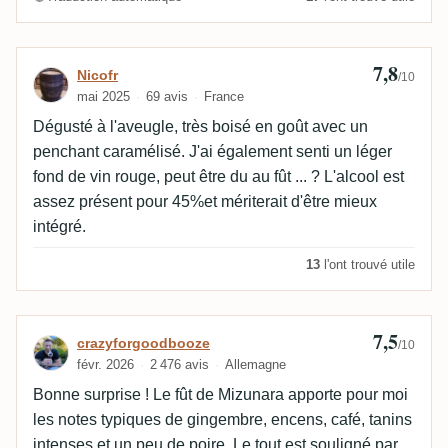
7,8
Avis de Nicofr
Nicofr
/10
mai 2025
69 avis
France
Dégusté à l'aveugle, très boisé en goût avec un
penchant caramélisé. J'ai également senti un léger
fond de vin rouge, peut être du au fût ... ? L'alcool est
assez présent pour 45%et mériterait d'être mieux
intégré.
13
l'ont trouvé utile
7,5
Avis de crazyforgoodbooze
crazyforgoodbooze
/10
févr. 2026
2 476 avis
Allemagne
Bonne surprise ! Le fût de Mizunara apporte pour moi
les notes typiques de gingembre, encens, café, tanins
intenses et un peu de poire. Le tout est souligné par