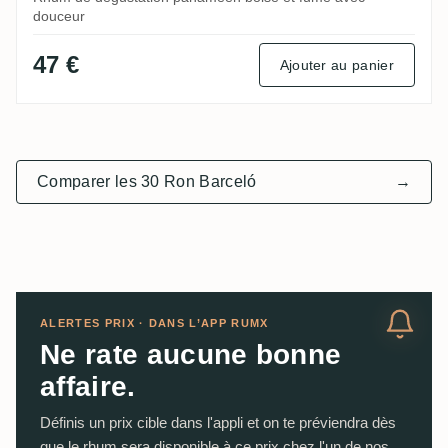
douceur
47 €
Ajouter au panier
Comparer les 30 Ron Barceló
→
ALERTES PRIX · DANS L’APP RUMX
Ne rate aucune bonne
affaire.
Définis un prix cible dans l'appli et on te préviendra dès
que le rhum sera disponible à ce prix chez l'un de nos