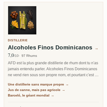
DISTILLERIE
Alcoholes Finos Dominicanos
→
7,0
Note moyenne
/10
97 Rhums
AFD est la plus grande distillerie de rhum dont tu n'as
jamais entendu parler. Alcoholes Finos Dominicanos
ne vend rien sous son propre nom, et pourtant c'est le
plus gros producteur de République dominicaine,
Une distillerie sans marque propre
→
distillant le rhum de jus de canne derrière Barceló,
Jus de canne, mais pas agricole
→
l'une des marques les plus vendues au monde, plus
Barceló, le géant mondial
→
une douzaine d'autres comme Bacoo et Relicario.