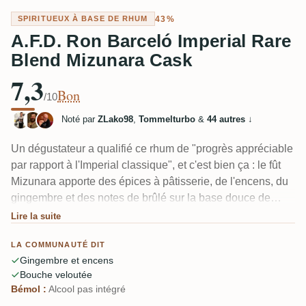
43%
SPIRITUEUX À BASE DE RHUM
A.F.D. Ron Barceló Imperial Rare
Blend Mizunara Cask
7,3
Bon
/10
Noté par
ZLako98
,
Tommelturbo
&
44 autres
↓
Un dégustateur a qualifié ce rhum de "progrès appréciable
par rapport à l'Imperial classique", et c'est bien ça : le fût
Mizunara apporte des épices à pâtisserie, de l'encens, du
gingembre et des notes de brûlé sur la base douce de
caramel-vanille-coco de Barceló. Plusieurs le trouvent
Lire la suite
boisé et torréfié avec du cacao et du café qui ressortent.
LA COMMUNAUTÉ DIT
Quelques-uns notent que l'alcool n'est pas totalement
Gingembre et encens
intégré, mais à 43% il est velouté et facile à boire.
Bouche veloutée
Bémol :
Alcool pas intégré