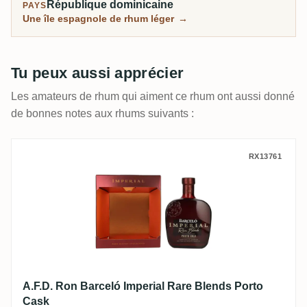
République dominicaine
PAYS
Une île espagnole de rhum léger
→
Tu peux aussi apprécier
Les amateurs de rhum qui aiment ce rhum ont aussi donné
de bonnes notes aux rhums suivants :
A.F.D. Ron Barceló Imperial Rare Blends 
RX13761
A.F.D. Ron Barceló Imperial Rare Blends Porto
Cask