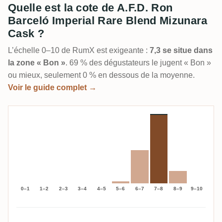
Quelle est la cote de A.F.D. Ron
Barceló Imperial Rare Blend Mizunara
Cask ?
L’échelle 0–10 de RumX est exigeante :
7,3 se situe dans
la zone « Bon »
. 69 % des dégustateurs le jugent « Bon »
ou mieux, seulement 0 % en dessous de la moyenne.
Voir le guide complet →
0–1
1–2
2–3
3–4
4–5
5–6
6–7
7–8
8–9
9–10