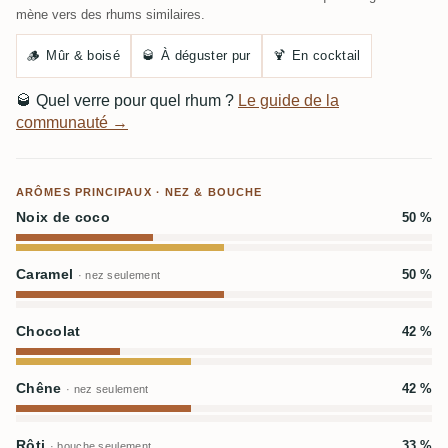
mène vers des rhums similaires.
🪵
Mûr & boisé
🥃
À déguster pur
🍹
En cocktail
🥃
Quel verre pour quel rhum ?
Le guide de la
communauté →
ARÔMES PRINCIPAUX · NEZ & BOUCHE
Noix de coco
50 %
Caramel
50 %
· nez seulement
Chocolat
42 %
Chêne
42 %
· nez seulement
Rôti
33 %
· bouche seulement