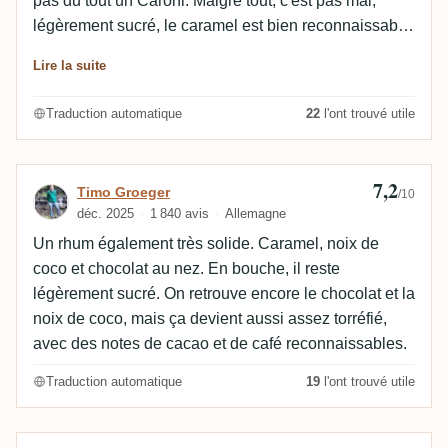
pas du tout un Caroni. Malgré tout, c'est pas mal,
légèrement sucré, le caramel est bien reconnaissable.
Merci à Chris..
Lire la suite
Traduction automatique
22
l'ont trouvé utile
7,2
Avis de Timo Groeger
Timo Groeger
/10
déc. 2025
1 840 avis
Allemagne
Un rhum également très solide. Caramel, noix de
coco et chocolat au nez. En bouche, il reste
légèrement sucré. On retrouve encore le chocolat et la
noix de coco, mais ça devient aussi assez torréfié,
avec des notes de cacao et de café reconnaissables.
Traduction automatique
19
l'ont trouvé utile