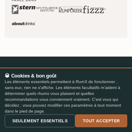
🥃 Cookies & bon goût
Le plus grand magasin de rhum d'Europe – 47 détaillants
Les éléments essentiels permettent à RumX de fonctionner ;
spécialisés, 310 000 avis, un panier.
sans eux, rien ne s'affiche. Les éléments facultatifs m'aident à
déterminer quels rhums vous plaisent et quelles
info@rumx.com
recommandations vous conviennent vraiment. C'est vous qui
décidez ; vous pouvez modifier ces paramètres à tout moment
dans le pied de page.
SEULEMENT ESSENTIELS
TOUT ACCEPTER
SHOP
SAVOIR
Rhums
C'est quoi le rhum ?