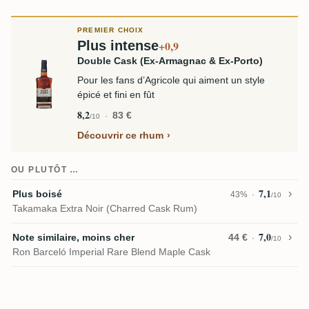
PREMIER CHOIX
Plus intense
+0,9
Double Cask (Ex-Armagnac & Ex-Porto)
Pour les fans d’Agricole qui aiment un style
épicé et fini en fût
8,2
83 €
/10
Découvrir ce rhum
OU PLUTÔT …
7,1
Plus boisé
43%
/10
Takamaka Extra Noir (Charred Cask Rum)
7,0
Note similaire, moins cher
44 €
/10
Ron Barceló Imperial Rare Blend Maple Cask