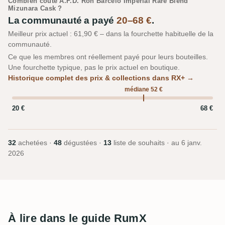
Combien coûte A.F.D. Ron Barceló Imperial Rare Blend
Mizunara Cask ?
La communauté a payé
20–68 €
.
Meilleur prix actuel : 61,90 € – dans la fourchette habituelle de la
communauté.
Ce que les membres ont réellement payé pour leurs bouteilles.
Une fourchette typique, pas le prix actuel en boutique.
Historique complet des prix & collections dans RX+ →
médiane 52 €
20 €
68 €
32
achetées ·
48
dégustées ·
13
liste de souhaits · au
6 janv.
2026
À lire dans le guide RumX