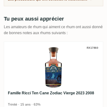
communauté, pas d'après les promesses marketing.
Tu peux aussi apprécier
Les amateurs de rhum qui aiment ce rhum ont aussi donné
de bonnes notes aux rhums suivants :
Famille Ricci Ten Cane Zodiac Vierge 202
RX17860
Famille Ricci Ten Cane Zodiac Vierge 2023 2008
Trinité · 15 ans · 63%