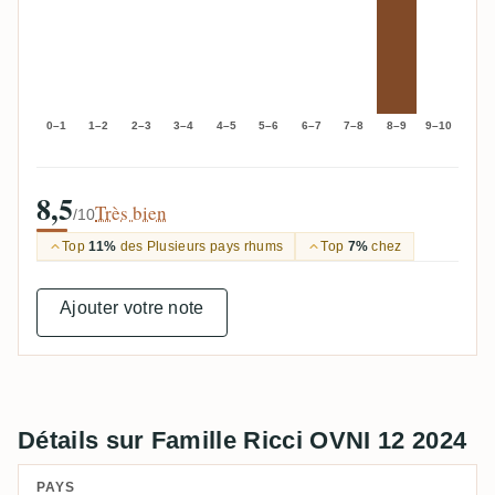
0–1
1–2
2–3
3–4
4–5
5–6
6–7
7–8
8–9
9–10
8,5
Très bien
/10
Top
11%
des Plusieurs pays rhums
Top
7%
chez
Ajouter votre note
Détails sur Famille Ricci OVNI 12 2024
PAYS