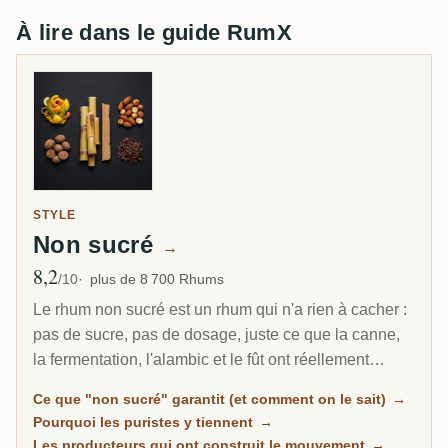
À lire dans le guide RumX
STYLE
Non sucré
→
8,2
Note moyenne
/10
plus de 8 700 Rhums
Le rhum non sucré est un rhum qui n'a rien à cacher :
pas de sucre, pas de dosage, juste ce que la canne,
la fermentation, l'alambic et le fût ont réellement
produit. C'est le segment du marché des
Ce que "non sucré" garantit (et comment on le sait)
→
connaisseurs qui croît le plus vite, et chaque bouteille
Pourquoi les puristes y tiennent
→
ici est classée d'après les mesures de sucre de la
Les producteurs qui ont construit le mouvement
→