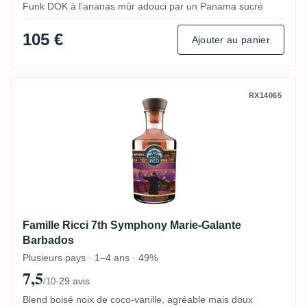
Funk DOK à l'ananas mûr adouci par un Panama sucré
105 €
Ajouter au panier
Famille Ricci 7th Symphony Marie-Galant
RX14065
Famille Ricci 7th Symphony Marie-Galante
Barbados
Plusieurs pays · 1–4 ans · 49%
7,5
·
29 avis
/10
Blend boisé noix de coco-vanille, agréable mais doux