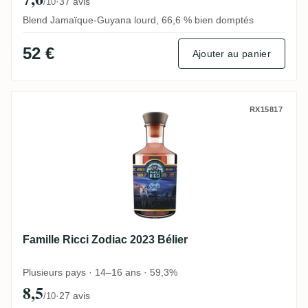
·
37 avis
/10
Blend Jamaïque-Guyana lourd, 66,6 % bien domptés
52 €
Ajouter au panier
Famille Ricci Zodiac 2023 Bélier
RX15817
Famille Ricci Zodiac 2023 Bélier
Plusieurs pays · 14–16 ans · 59,3%
8,5
·
27 avis
/10