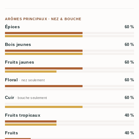
ARÔMES PRINCIPAUX · NEZ & BOUCHE
Épices
60 %
Bois jeunes
60 %
Fruits jaunes
60 %
Floral
60 %
· nez seulement
Cuir
60 %
· bouche seulement
Fruits tropicaux
40 %
Fruits
40 %