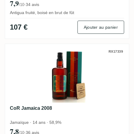
7,9
·
34 avis
/10
Antigua fruité, boisé en brut de fût
107 €
Ajouter au panier
CoR Jamaica 2008
RX17339
CoR Jamaica 2008
Jamaïque · 14 ans · 58,9%
7,8
·
36 avis
/10