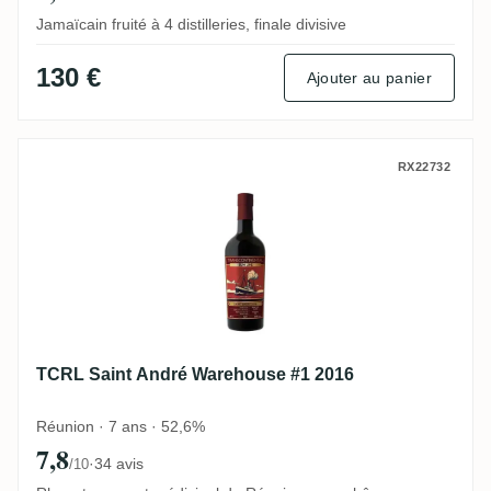
Jamaïcain fruité à 4 distilleries, finale divisive
130 €
Ajouter au panier
TCRL Saint André Warehouse #1 2016
RX22732
TCRL Saint André Warehouse #1 2016
Réunion · 7 ans · 52,6%
7,8
·
34 avis
/10