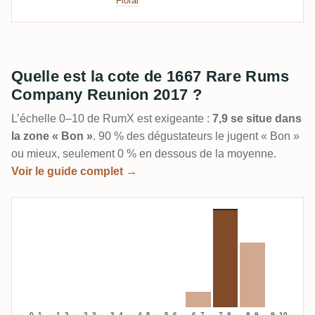
Floral
Quelle est la cote de 1667 Rare Rums
Company Reunion 2017 ?
L’échelle 0–10 de RumX est exigeante :
7,9 se situe dans
la zone « Bon »
. 90 % des dégustateurs le jugent « Bon »
ou mieux, seulement 0 % en dessous de la moyenne.
Voir le guide complet →
0–1
1–2
2–3
3–4
4–5
5–6
6–7
7–8
8–9
9–10