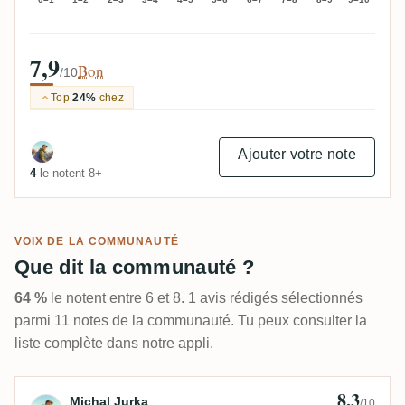
7,9
Bon
/10
Top
24%
chez
Ajouter votre note
4
le notent 8+
VOIX DE LA COMMUNAUTÉ
Que dit la communauté ?
64 %
le notent entre 6 et 8. 1 avis rédigés sélectionnés
parmi 11 notes de la communauté. Tu peux consulter la
liste complète dans notre appli.
8,3
Avis de Michal Jurka
Michal Jurka
/10