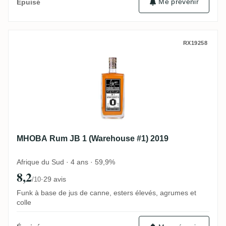
Me prévenir
Épuisé
MHOBA Rum JB 1 (Warehouse #1) 2019
RX19258
MHOBA Rum JB 1 (Warehouse #1) 2019
Afrique du Sud · 4 ans · 59,9%
8,2
·
29 avis
/10
Funk à base de jus de canne, esters élevés, agrumes et
colle