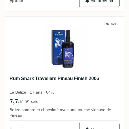
Me prévenir
Épuisé
Rum Shark Travellers Pineau Finish 2006
RX18240
Rum Shark Travellers Pineau Finish 2006
Le Belize · 17 ans · 64%
7,7
·
35 avis
/10
Belize sombre et chocolaté avec une touche vineuse de
Pineau