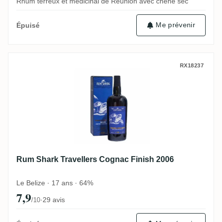
Rhum terreux et médicinal de Réunion avec chêne sec
Me prévenir
Épuisé
Rum Shark Travellers Cognac Finish 2006
RX18237
Rum Shark Travellers Cognac Finish 2006
Le Belize · 17 ans · 64%
7,9
·
29 avis
/10