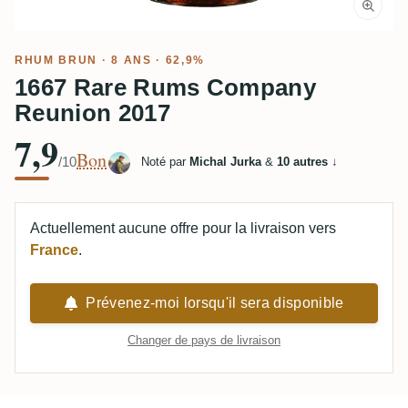
RHUM BRUN
· 8 ANS · 62,9%
1667 Rare Rums Company
Reunion 2017
7,9
Bon
/10
Noté par
Michal Jurka
&
10 autres
↓
Actuellement aucune offre pour la livraison vers
France
.
Prévenez-moi lorsqu'il sera disponible
Changer de pays de livraison