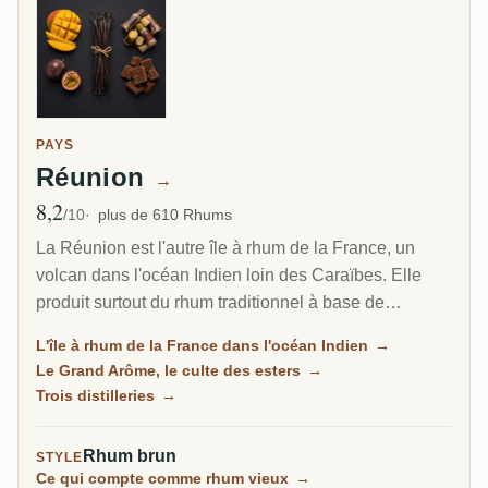
PAYS
Réunion
→
8,2
Note moyenne
/10
plus de 610 Rhums
La Réunion est l'autre île à rhum de la France, un
volcan dans l'océan Indien loin des Caraïbes. Elle
produit surtout du rhum traditionnel à base de
mélasse, mais sa vraie renommée est le Grand
L'île à rhum de la France dans l'océan Indien
→
Arôme : un style longuement fermenté et riche en
Le Grand Arôme, le culte des esters
→
esters, aussi sauvage et tropical que tout ce qui vient
Trois distilleries
→
de la Jamaïque, et le rhum que les collectionneurs
recherchent ici.
Rhum brun
STYLE
Ce qui compte comme rhum vieux
→