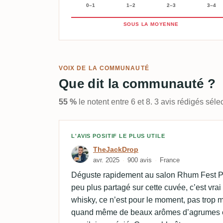
0–1
1–2
2–3
3–4
SOUS LA MOYENNE
VOIX DE LA COMMUNAUTÉ
Que dit la communauté ?
55 %
le notent entre 6 et 8. 3 avis rédigés sé
Avis de TheJackDrop
L'AVIS POSITIF LE PLUS UTILE
TheJackDrop
avr. 2025
900 avis
France
Déguste rapidement au salon Rhum Fest Par
peu plus partagé sur cette cuvée, c’est vrai
whisky, ce n’est pour le moment, pas trop mo
quand même de beaux arômes d’agrumes 