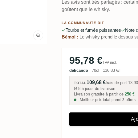
Les avis sont très partagés : certai
goûtent que le whisky.
LA COMMUNAUTÉ DIT
Tourbe et fumée puissantes
Note 
Bémol :
Le whisky prend le dessus su
95,78 €
TVA incl.
delicando
·
70cl
·
136,83 €/l
109,68 €
frais de port
13,90
TOTAL
Ø 8,5 jours de livraison
Livraison gratuite à partir de
250 €
Meilleur prix total parmi 3 offres
Ajo