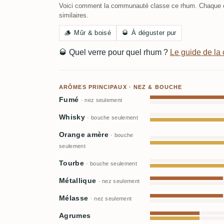
Voici comment la communauté classe ce rhum. Chaque c
similaires.
🪵
Mûr & boisé
🥃
À déguster pur
🥃
Quel verre pour quel rhum ?
Le guide de l
ARÔMES PRINCIPAUX · NEZ & BOUCHE
Fumé
· nez seulement
Whisky
· bouche seulement
Orange amère
· bouche
seulement
Tourbe
· bouche seulement
Métallique
· nez seulement
Mélasse
· nez seulement
Agrumes