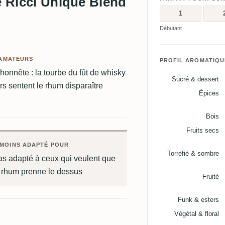
e Ricci Unique Blend
1
Débutant
 AMATEURS
PROFIL AROMATIQU
 honnête : la tourbe du fût de whisky
Sucré & dessert
s sentent le rhum disparaître
Épices
Bois
Fruits secs
MOINS ADAPTÉ POUR
Torréfié & sombre
as adapté à ceux qui veulent que
e rhum prenne le dessus
Fruité
Funk & esters
Végétal & floral