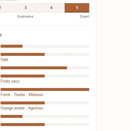
2
3
4
5
Explorateur
Expert
E
Salé
Fruits secs
Fumé
·
Tourbe
·
Mélasse
Orange amère
·
Agrumes