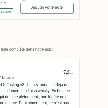
9–10
Ajouter votre note
CELLENT
 liste complète dans notre appli.
7,5
/10
Allemagne
d X-Tasting #3 : Le nez annonce déjà des
t de la fumée - un finish whisky. En bouche
il qui domine pleinement ; une légère note
e encore. Faut aimer - moi, ce n'est pas