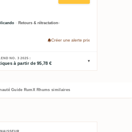
elicando
·
Retours & rétractation
Créer une alerte prix
END NO. 3 2025 :
iques à partir de 95,78 €
nauté
Guide RumX
Rhums similaires
NNAISSEUR