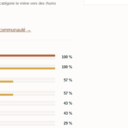
atégorie te mène vers des rhums
a communauté →
100 %
100 %
57 %
57 %
43 %
43 %
29 %