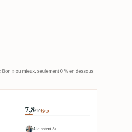
 « Bon » ou mieux, seulement 0 % en dessous
7,8
Bon
/10
4
le notent 8+