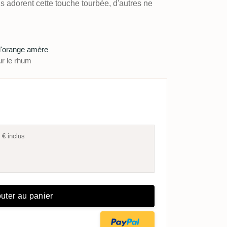
ns adorent cette touche tourbée, d'autres ne
d'orange amère
r le rhum
 €
inclus
uter au panier