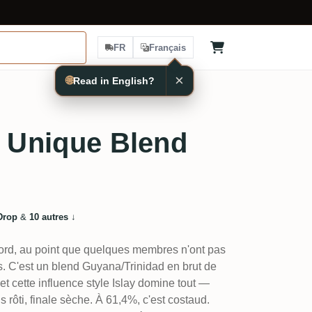
FR
Français
×
🌐
Read in English?
i Unique Blend
Drop
&
10 autres
↓
bord, au point que quelques membres n'ont pas
s. C'est un blend Guyana/Trinidad en brut de
, et cette influence style Islay domine tout —
rôti, finale sèche. À 61,4%, c'est costaud.