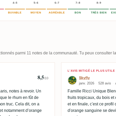
4–5
5–6
6–7
7–8
8–9
BUVABLE
MOYEN
AGRÉABLE
BON
TRÈS BIEN
EX
lectionnés parmi 11 notes de la communauté. Tu peux consulter la
Avis de Skyfly
L'AVIS MITIGÉ LE PLUS UTILE
8,5
Skyfly
/10
janv. 2026
528 avis
is, notes à revoir. Un
Famille Ricci Unique Blen
 que le rhum en fût de
fruits tropicaux, du bois e
n truc. Cela dit, on a
et en finale, c'est ce prof
et notamment d’orange
d'orange sanguine se devin