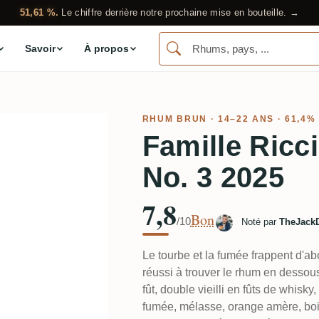
51,61 %.
Le chiffre derrière notre prochaine mise en bouteille. →
Savoir
À propos
RHUM BRUN
· 14–22 ANS · 61,4%
Famille Ricc
No. 3 2025
7,8
Bon
/10
Noté par
TheJack
Le tourbe et la fumée frappent d'a
réussi à trouver le rhum en dessou
fût, double vieilli en fûts de whisky
fumée, mélasse, orange amère, bois 