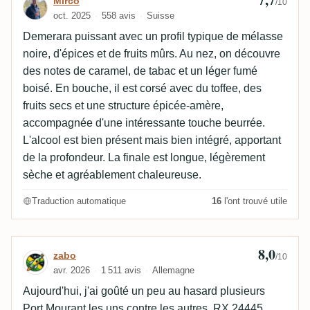
Mirco
/10
oct. 2025
558 avis
Suisse
Demerara puissant avec un profil typique de mélasse
noire, d'épices et de fruits mûrs. Au nez, on découvre
des notes de caramel, de tabac et un léger fumé
boisé. En bouche, il est corsé avec du toffee, des
fruits secs et une structure épicée-amère,
accompagnée d'une intéressante touche beurrée.
L'alcool est bien présent mais bien intégré, apportant
de la profondeur. La finale est longue, légèrement
sèche et agréablement chaleureuse.
Traduction automatique
16
l'ont trouvé utile
8,0
Avis de zabo
zabo
/10
avr. 2026
1 511 avis
Allemagne
Aujourd'hui, j'ai goûté un peu au hasard plusieurs
Port Mourant les uns contre les autres. RX 24445,