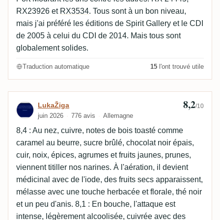
RX23926 et
RX3534
. Tous sont à un bon niveau,
mais j'ai préféré les éditions de Spirit Gallery et le CDI
de 2005 à celui du CDI de 2014. Mais tous sont
globalement solides.
Traduction automatique
15
l'ont trouvé utile
8,2
Avis de LukaŽiga
LukaŽiga
/10
juin 2026
776 avis
Allemagne
8,4 : Au nez, cuivre, notes de bois toasté comme
caramel au beurre, sucre brûlé, chocolat noir épais,
cuir, noix, épices, agrumes et fruits jaunes, prunes,
viennent titiller nos narines. À l'aération, il devient
médicinal avec de l'iode, des fruits secs apparaissent,
mélasse avec une touche herbacée et florale, thé noir
et un peu d'anis. 8,1 : En bouche, l'attaque est
intense, légèrement alcoolisée, cuivrée avec des