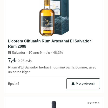
Licorera Cihuatán Rum Artesanal El Salvador
Rum 2008
El Salvador · 10 ans 9 mois · 46,3%
7,4
·
26 avis
/10
Rhum d'El Salvador herbacé, dominé par la pomme, avec
un corps léger
Me prévenir
Épuisé
Flensburg Rum Company African & Asian 
RX18230