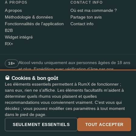
À PROPOS
CONTACT INFO
A propos
Où est ma commande ?
Méthodologie & données
Partage ton avis
Fonctionnalités de l'application
Contact info
B2B
Widget intégré
RX+
Alcool vendu uniquement aux personnes âgées de 18 ans
18+
et plus. Expédition avec vérification d’âge par nos
partenaires – le livreur contrôle la pièce d’identité à la
🥃 Cookies & bon goût
livraison.
Les éléments essentiels permettent à RumX de fonctionner ;
sans eux, rien ne s'affiche. Les éléments facultatifs m'aident à
déterminer quels rhums vous plaisent et quelles
PAIEMENT SÉCURISÉ
recommandations vous conviennent vraiment. C'est vous qui
+7
décidez ; vous pouvez modifier ces paramètres à tout moment
Les moyens de paiement disponibles peuvent varier selon la boutique.
dans le pied de page.
L'app de rhum la mieux notée
SEULEMENT ESSENTIELS
TOUT ACCEPTER
4,8
· sur l'App Store et le Play Store
★★★★★