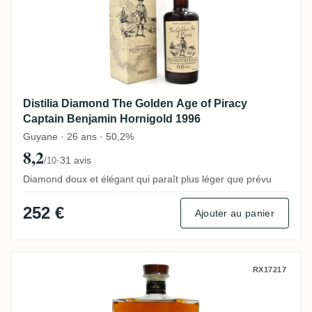
Distilia Diamond The Golden Age of Piracy
Captain Benjamin Hornigold 1996
Guyane · 26 ans · 50,2%
8,2
·
31 avis
/10
Diamond doux et élégant qui paraît plus léger que prévu
252 €
Ajouter au panier
Saint Eloi Spirits Savanna Rhum Grand 
RX17217