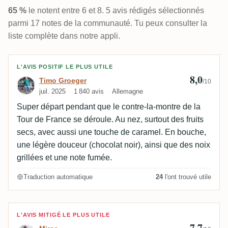
65 %
le notent entre 6 et 8. 5 avis rédigés sélectionnés
parmi 17 notes de la communauté. Tu peux consulter la
liste complète dans notre appli.
Avis de Timo Groeger
L'AVIS POSITIF LE PLUS UTILE
8,0
Timo Groeger
/10
juil. 2025
1 840 avis
Allemagne
Super départ pendant que le contre-la-montre de la
Tour de France se déroule. Au nez, surtout des fruits
secs, avec aussi une touche de caramel. En bouche,
une légère douceur (chocolat noir), ainsi que des noix
grillées et une note fumée.
Traduction automatique
24
l'ont trouvé utile
Avis de Mirco
L'AVIS MITIGÉ LE PLUS UTILE
7,7