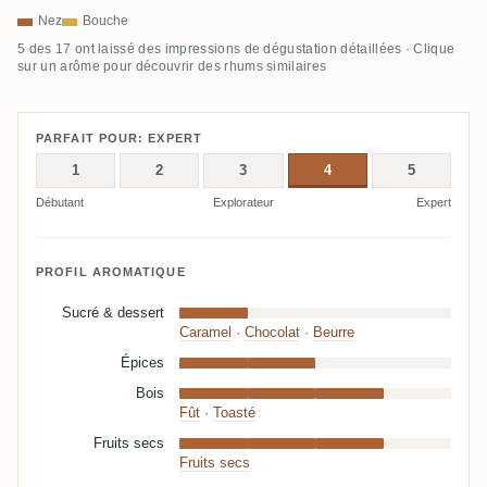
Nez
Bouche
5 des 17 ont laissé des impressions de dégustation détaillées · Clique
sur un arôme pour découvrir des rhums similaires
PARFAIT POUR: EXPERT
1
2
3
4
5
Débutant
Explorateur
Expert
PROFIL AROMATIQUE
Sucré & dessert
Caramel
·
Chocolat
·
Beurre
Épices
Bois
Fût
·
Toasté
Fruits secs
Fruits secs