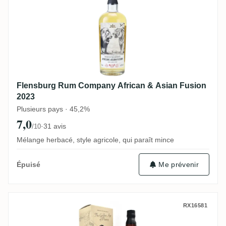
Flensburg Rum Company African & Asian Fusion
2023
Plusieurs pays · 45,2%
7,0
·
31 avis
/10
Mélange herbacé, style agricole, qui paraît mince
Me prévenir
Épuisé
Distilia Diamond The Golden Age of Pirac
RX16581