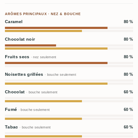
ARÔMES PRINCIPAUX · NEZ & BOUCHE
Caramel
80 %
Chocolat noir
80 %
Fruits secs
80 %
· nez seulement
Noisettes grillées
80 %
· bouche seulement
Chocolat
60 %
· bouche seulement
Fumé
60 %
· bouche seulement
Tabac
60 %
· bouche seulement