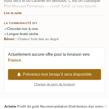
fruits secs et du caramel en dessous. C’est un classique
Port Mourant Demerara — corsé, fumé, un peu beurré,
avec une longue finale sèche. À 63,1 %, l’alcool est
Lire la suite
présent mais bien intégré. Ceux qui ont comparé plusieurs
LA COMMUNAUTÉ DIT
bouteilles l’ont trouvé un peu moins excitant que d’autres
Chocolat noir & noix
Port Mourant de CDI, mais c’est quand même un bon
Longue finale sèche
verre.
Bémol :
Chaleur forte liée au degré
Actuellement aucune offre pour la livraison vers
France
.
Prévenez-moi lorsqu'il sera disponible
Changer de pays de livraison
Acheter
Profil de goût
Recommandation
Distribution des notes
Cr