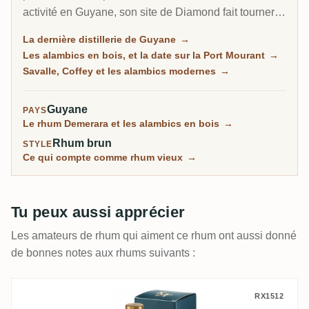
activité en Guyane, son site de Diamond fait tourner
les derniers pot stills en bois du monde et le dernier
La dernière distillerie de Guyane
→
alambic Coffey en bois aux côtés de colonnes
Les alambics en bois, et la date sur la Port Mourant
→
modernes, en tire 24 marques différentes et les
Savalle, Coffey et les alambics modernes
→
assemble en El Dorado. C'est aussi la raison pour
laquelle presque tout le Demerara en rayon vient
Guyane
PAYS
d'une seule adresse.
Le rhum Demerara et les alambics en bois
→
Rhum brun
STYLE
Ce qui compte comme rhum vieux
→
Tu peux aussi apprécier
Les amateurs de rhum qui aiment ce rhum ont aussi donné
de bonnes notes aux rhums suivants :
Licorera Cihuatán Rum Artesanal El Salv
RX1512