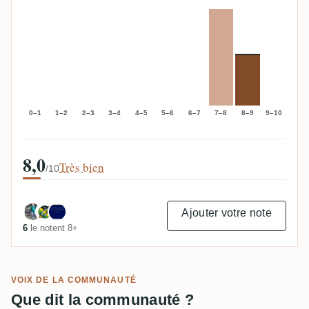
0–1
1–2
2–3
3–4
4–5
5–6
6–7
7–8
8–9
9–10
8,0
Très bien
/10
Ajouter votre note
6
le notent 8+
VOIX DE LA COMMUNAUTÉ
Que dit la communauté ?