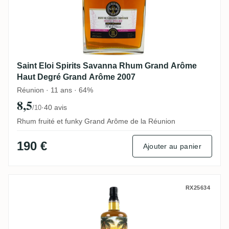
Saint Eloi Spirits Savanna Rhum Grand Arôme
Haut Degré Grand Arôme 2007
Réunion · 11 ans · 64%
8,5
·
40 avis
/10
Rhum fruité et funky Grand Arôme de la Réunion
190 €
Ajouter au panier
CoR T.D.L Trinidad Xmas 2025 Edition 201
RX25634