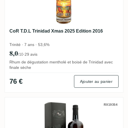
CoR T.D.L Trinidad Xmas 2025 Edition 2016
Trinité · 7 ans · 53,6%
8,0
·
29 avis
/10
Rhum de dégustation mentholé et boisé de Trinidad avec
finale sèche
76 €
Ajouter au panier
Romdeluxe Poisson Guadeloupe (Pueblo d
RX19354