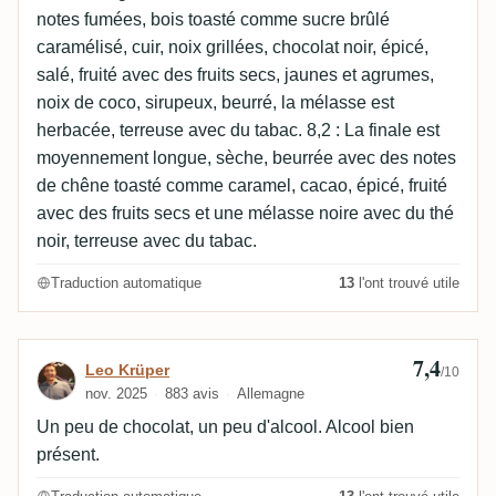
notes fumées, bois toasté comme sucre brûlé
caramélisé, cuir, noix grillées, chocolat noir, épicé,
salé, fruité avec des fruits secs, jaunes et agrumes,
noix de coco, sirupeux, beurré, la mélasse est
herbacée, terreuse avec du tabac. 8,2 : La finale est
moyennement longue, sèche, beurrée avec des notes
de chêne toasté comme caramel, cacao, épicé, fruité
avec des fruits secs et une mélasse noire avec du thé
noir, terreuse avec du tabac.
Traduction automatique
13
l'ont trouvé utile
7,4
Avis de Leo Krüper
Leo Krüper
/10
nov. 2025
883 avis
Allemagne
Un peu de chocolat, un peu d'alcool. Alcool bien
présent.