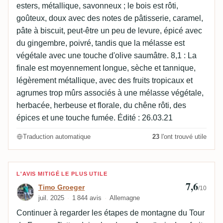
esters, métallique, savonneux ; le bois est rôti,
goûteux, doux avec des notes de pâtisserie, caramel,
pâte à biscuit, peut-être un peu de levure, épicé avec
du gingembre, poivré, tandis que la mélasse est
végétale avec une touche d'olive saumâtre. 8,1 : La
finale est moyennement longue, sèche et tannique,
légèrement métallique, avec des fruits tropicaux et
agrumes trop mûrs associés à une mélasse végétale,
herbacée, herbeuse et florale, du chêne rôti, des
épices et une touche fumée. Édité : 26.03.21
Traduction automatique
23
l'ont trouvé utile
Avis de Timo Groeger
L'AVIS MITIGÉ LE PLUS UTILE
7,6
Timo Groeger
/10
juil. 2025
1 844 avis
Allemagne
Continuer à regarder les étapes de montagne du Tour