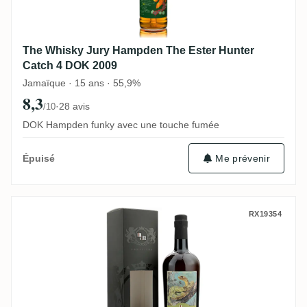
The Whisky Jury Hampden The Ester Hunter
Catch 4 DOK 2009
Jamaïque · 15 ans · 55,9%
8,3
·
28 avis
/10
DOK Hampden funky avec une touche fumée
Me prévenir
Épuisé
Romdeluxe Poisson Guadeloupe (Pueblo d
RX19354