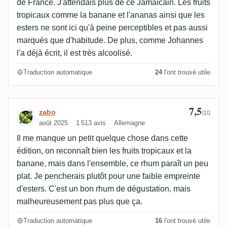
de France. J'attendais plus de ce Jamaïcain. Les fruits
tropicaux comme la banane et l'ananas ainsi que les
esters ne sont ici qu'à peine perceptibles et pas aussi
marqués que d'habitude. De plus, comme Johannes
l'a déjà écrit, il est très alcoolisé.
Traduction automatique
24
l'ont trouvé utile
7,5
Avis de zabo
zabo
/10
août 2025
1 513 avis
Allemagne
Il me manque un petit quelque chose dans cette
édition, on reconnaît bien les fruits tropicaux et la
banane, mais dans l'ensemble, ce rhum paraît un peu
plat. Je pencherais plutôt pour une faible empreinte
d'esters. C'est un bon rhum de dégustation, mais
malheureusement pas plus que ça.
Traduction automatique
16
l'ont trouvé utile