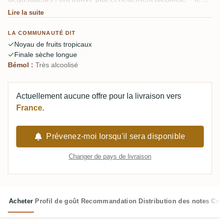
fruits et esters sont plutôt discrets que puissants. À 56,9 %,
Lire la suite
il a besoin d’air et de repos pour se calmer. Un rhum de
LA COMMUNAUTÉ DIT
dégustation correct qui ne va pas jusqu’au funk que
Noyau de fruits tropicaux
beaucoup espéraient.
Finale sèche longue
Bémol :
Très alcoolisé
Actuellement aucune offre pour la livraison vers
France
.
Prévenez-moi lorsqu'il sera disponible
Changer de pays de livraison
Acheter
Profil de goût
Recommandation
Distribution des notes
Cr