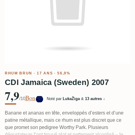
RHUM BRUN
· 17 ANS · 56,9%
CDI Jamaica (Sweden) 2007
7,9
Bon
/10
Noté par
LukaŽiga
&
13 autres
↓
Banane et ananas en tête, enveloppés d’esters et d’une
patine métallique, mais ce rhum est plus discret que ce
que promet son pedigree Worthy Park. Plusieurs
dégustateurs l’ont trouvé plat et nettement alcoolisé – les