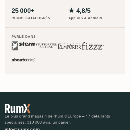
25 000+
★ 4,8/5
RHUMS CATALOGUÉS
App iOS & Android
PARLÉ DANS
Le plus grand magasin de rhum d'Europe – 47 détaillants
spécialisés, 310 000 avis, un panier.
info@rumx.com