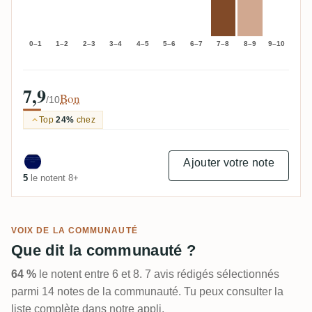
0–1
1–2
2–3
3–4
4–5
5–6
6–7
7–8
8–9
9–10
7,9
Bon
/10
Top
24%
chez
Ajouter votre note
5
le notent 8+
VOIX DE LA COMMUNAUTÉ
Que dit la communauté ?
64 %
le notent entre 6 et 8. 7 avis rédigés sélectionnés
parmi 14 notes de la communauté. Tu peux consulter la
liste complète dans notre appli.