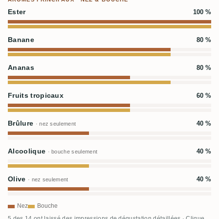
Ester
100 %
Banane
80 %
Ananas
80 %
Fruits tropicaux
60 %
Brûlure
40 %
· nez seulement
Alcoolique
40 %
· bouche seulement
Olive
40 %
· nez seulement
Nez
Bouche
5 des 14 ont laissé des impressions de dégustation détaillées · Clique