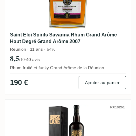
Saint Eloi Spirits Savanna Rhum Grand Arôme
Haut Degré Grand Arôme 2007
Réunion · 11 ans · 64%
8,5
·
40 avis
/10
Rhum fruité et funky Grand Arôme de la Réunion
190 €
Ajouter au panier
Precious Liquors Hampden House of Cane
RX19261