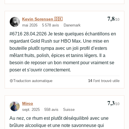
7,8
Avis de Kevin Sorensen 🇩🇰
Kevin Sorensen 🇩🇰
/10
mai 2026
5 578 avis
Danemark
#6716 28.04.2026 Je teste quelques échantillons en
regardant Gold Rush sur HBO Max. Une mise en
bouteille plutôt sympa avec un joli profil d’esters
mêlant fruits, polish, épices et tanins légers. Il a
besoin de reposer un bon moment pour vraiment se
poser et s’ouvrir correctement.
Traduction automatique
14
l'ont trouvé utile
7,3
Avis de Mirco
Mirco
/10
sept. 2025
558 avis
Suisse
Au nez, ce rhum est plutôt déséquilibré avec une
brûlure alcoolique et une note savonneuse qui