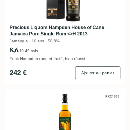
Precious Liquors Hampden House of Cane
Jamaica Pure Single Rum <>H 2013
Jamaïque · 10 ans · 58,8%
8,6
·
49 avis
/10
Funk Hampden rond et fruité, bien réussi
242 €
Ajouter au panier
The Whisky Jury Hampden The Ester Hunt
RX24533