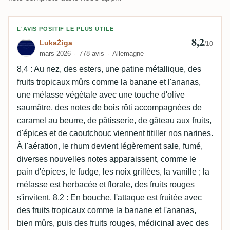
Avis de LukaŽiga
L'AVIS POSITIF LE PLUS UTILE
8,2
LukaŽiga
/10
mars 2026
778 avis
Allemagne
8,4 : Au nez, des esters, une patine métallique, des
fruits tropicaux mûrs comme la banane et l'ananas,
une mélasse végétale avec une touche d'olive
saumâtre, des notes de bois rôti accompagnées de
caramel au beurre, de pâtisserie, de gâteau aux fruits,
d'épices et de caoutchouc viennent titiller nos narines.
À l'aération, le rhum devient légèrement sale, fumé,
diverses nouvelles notes apparaissent, comme le
pain d'épices, le fudge, les noix grillées, la vanille ; la
mélasse est herbacée et florale, des fruits rouges
s'invitent. 8,2 : En bouche, l'attaque est fruitée avec
des fruits tropicaux comme la banane et l'ananas,
bien mûrs, puis des fruits rouges, médicinal avec des