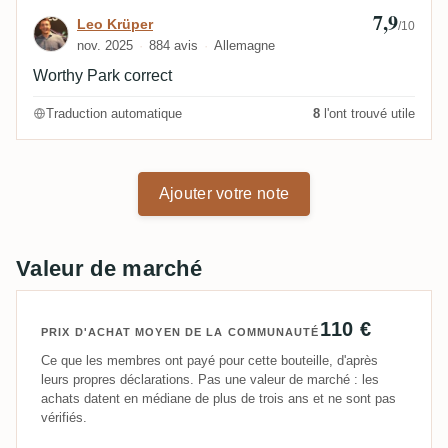
7,9
Avis de Leo Krüper
Leo Krüper
/10
nov. 2025
884 avis
Allemagne
Worthy Park correct
Traduction automatique
8
l'ont trouvé utile
Ajouter votre note
Valeur de marché
110 €
PRIX D'ACHAT MOYEN DE LA COMMUNAUTÉ
Ce que les membres ont payé pour cette bouteille, d'après
leurs propres déclarations. Pas une valeur de marché : les
achats datent en médiane de plus de trois ans et ne sont pas
vérifiés.