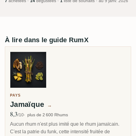
7
achetées ·
14
dégustées ·
1
liste de souhaits · au
9 janv. 2026
À lire dans le guide RumX
PAYS
Jamaïque
→
8,3
Note moyenne
/10
plus de 2 600 Rhums
Aucun rhum n'est plus imité que le rhum jamaïcain.
C'est la patrie du funk, cette intensité fruitée de