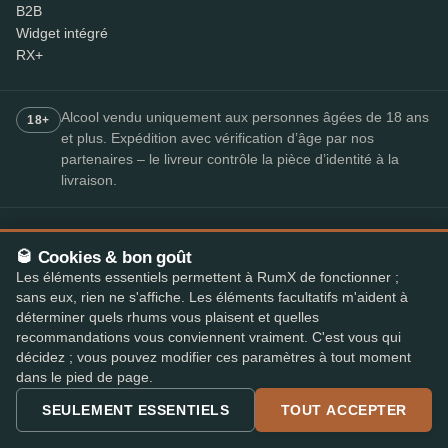
B2B
Widget intégré
RX+
Alcool vendu uniquement aux personnes âgées de 18 ans
18+
et plus. Expédition avec vérification d’âge par nos
partenaires – le livreur contrôle la pièce d’identité à la
livraison.
PAIEMENT SÉCURISÉ
🥃 Cookies & bon goût
+7
Les éléments essentiels permettent à RumX de fonctionner ;
Les moyens de paiement disponibles peuvent varier selon la boutique.
sans eux, rien ne s'affiche. Les éléments facultatifs m'aident à
L'app de rhum la mieux notée
déterminer quels rhums vous plaisent et quelles
4,8
· sur l'App Store et le Play Store
recommandations vous conviennent vraiment. C'est vous qui
★★★★★
décidez ; vous pouvez modifier ces paramètres à tout moment
dans le pied de page.
SEULEMENT ESSENTIELS
TOUT ACCEPTER
© 2026 RumX