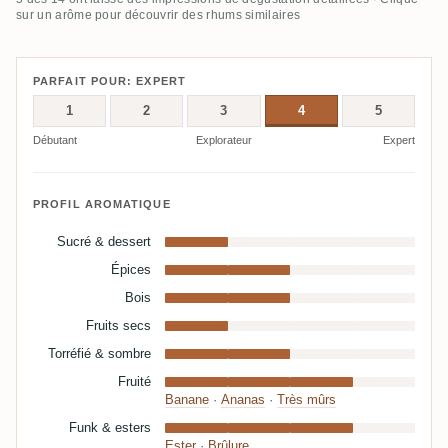
sur un arôme pour découvrir des rhums similaires
PARFAIT POUR: EXPERT
1
2
3
4
5
Débutant
Explorateur
Expert
PROFIL AROMATIQUE
Sucré & dessert
Épices
Bois
Fruits secs
Torréfié & sombre
Fruité
Banane
·
Ananas
·
Très mûrs
Funk & esters
Ester
·
Brûlure