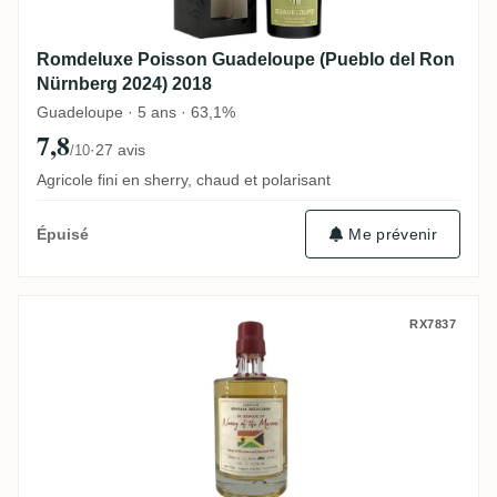
Romdeluxe Poisson Guadeloupe (Pueblo del Ron
Nürnberg 2024) 2018
Guadeloupe · 5 ans · 63,1%
7,8
·
27 avis
/10
Agricole fini en sherry, chaud et polarisant
Me prévenir
Épuisé
Rumclub Private Selection Ed. 14 Nanny o
RX7837