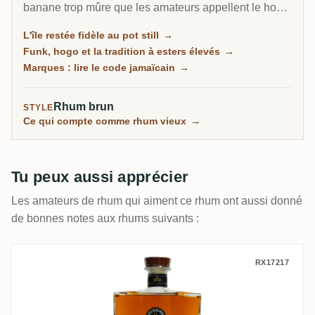
banane trop mûre que les amateurs appellent le hogo,
distillée dans les plus grands pot stills hors de
L'île restée fidèle au pot still
→
l'industrie du whisky irlandais. Quand le reste des
Funk, hogo et la tradition à esters élevés
→
Caraïbes est passé à la colonne, la Jamaïque a gardé
Marques : lire le code jamaïcain
→
le pot still comme style maison, et c'est précisément
cette obstination qui rend son rhum si recherché
Rhum brun
STYLE
aujourd'hui.
Ce qui compte comme rhum vieux
→
Tu peux aussi apprécier
Les amateurs de rhum qui aiment ce rhum ont aussi donné
de bonnes notes aux rhums suivants :
Saint Eloi Spirits Savanna Rhum Grand 
RX17217