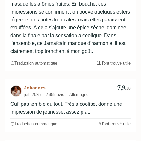
masque les arômes fruités. En bouche, ces
impressions se confirment : on trouve quelques esters
légers et des notes tropicales, mais elles paraissent
étouffées. À cela s'ajoute une épice sèche, dominée
dans la finale par la sensation alcoolique. Dans
l'ensemble, ce Jamaïcain manque d'harmonie, il est
clairement trop tranchant à mon goût.
Traduction automatique
11
l'ont trouvé utile
7,9
Avis de Johannes
Johannes
/10
juil. 2025
2 858 avis
Allemagne
Ouf, pas terrible du tout. Très alcoolisé, donne une
impression de jeunesse, assez plat.
Traduction automatique
9
l'ont trouvé utile