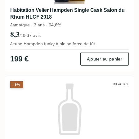
Habitation Velier Hampden Single Cask Salon du
Rhum HLCF 2018
Jamaïque · 3 ans · 64,6%
8,3
·
37 avis
/10
Jeune Hampden funky à pleine force de fût
199 €
Ajouter au panier
Corman Collins CRHUM Verytresbon Blend
RX24078
-9%