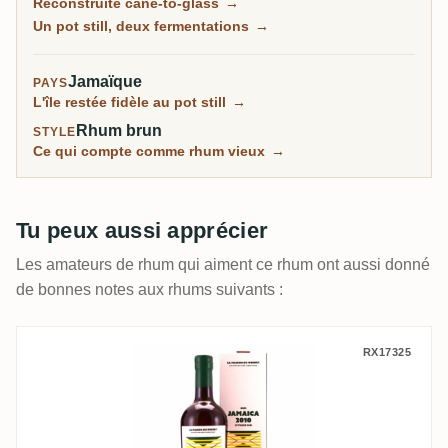
Reconstruite cane-to-glass
→
a été reconstruite de zéro en 2005 et embouteille
Un pot still, deux fermentations
→
aujourd'hui certains des rhums de domaine modernes
les plus respectés des Caraïbes.
Jamaïque
PAYS
L'île restée fidèle au pot still
→
Rhum brun
STYLE
Ce qui compte comme rhum vieux
→
Tu peux aussi apprécier
Les amateurs de rhum qui aiment ce rhum ont aussi donné
de bonnes notes aux rhums suivants :
La Maison Du Whisky Clarendon Rum Jama
RX17325