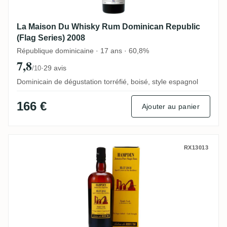
La Maison Du Whisky Rum Dominican Republic
(Flag Series) 2008
République dominicaine · 17 ans · 60,8%
7,8
·
29 avis
/10
Dominicain de dégustation torréfié, boisé, style espagnol
166 €
Ajouter au panier
Habitation Velier Hampden Single Cask 
RX13013