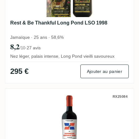
Rest & Be Thankful Long Pond LSO 1998
Jamaïque · 25 ans · 58,6%
8,2
·
27 avis
/10
Nez léger, palais intense, Long Pond vieilli savoureux
295 €
Ajouter au panier
La Maison Du Whisky Rum Dominican Repub
RX25084