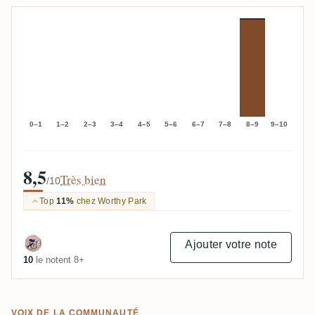
0–1
1–2
2–3
3–4
4–5
5–6
6–7
7–8
8–9
9–10
8,5
Très bien
/10
Top
11%
chez Worthy Park
Ajouter votre note
10
le notent 8+
VOIX DE LA COMMUNAUTÉ