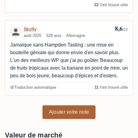
22
l'ont trouvé utile
8,6
Avis de Skyfly
Skyfly
/10
août 2025
528 avis
Allemagne
Jamaïque sans Hampden Tasting : une mise en
bouteille géniale qui donne envie d'en savoir plus.
L'un des meilleurs WP que j'ai pu goûter. Beaucoup
de fruits tropicaux avec la banane en point de mire, un
peu de bois jeune, beaucoup d'épices et d'esters.
Traduction automatique
11
l'ont trouvé utile
Ajouter votre note
Valeur de marché