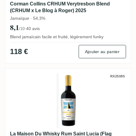
Corman Collins CRHUM Verytresbon Blend
(CRHUM x Le Blog à Roger) 2025
Jamaïque · 54,3%
8,1
·
40 avis
/10
Blend jamaïcain facile et fruité, légèrement funky
118 €
Ajouter au panier
La Maison Du Whisky Rum Saint Lucia (Fl
RX25085
La Maison Du Whisky Rum Saint Lucia (Flag