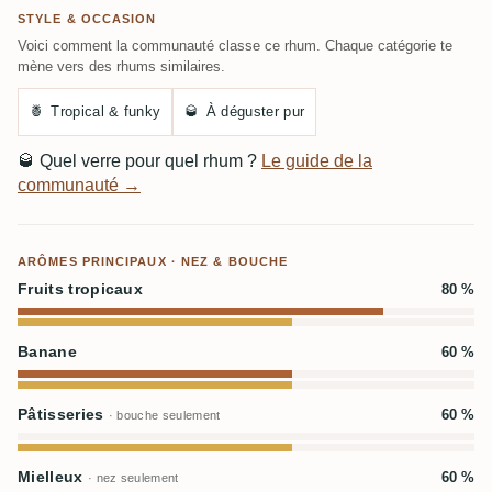
STYLE & OCCASION
Voici comment la communauté classe ce rhum. Chaque catégorie te
mène vers des rhums similaires.
🍍
Tropical & funky
🥃
À déguster pur
🥃
Quel verre pour quel rhum ?
Le guide de la
communauté →
ARÔMES PRINCIPAUX · NEZ & BOUCHE
Fruits tropicaux
80 %
Banane
60 %
Pâtisseries
60 %
· bouche seulement
Mielleux
60 %
· nez seulement