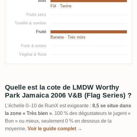
Bois
Fût
·
Tanins
Fruits secs
Torréfié & sombre
Fruité
Banane
·
Très mûrs
Funk & esters
Végétal & floral
Quelle est la cote de LMDW Worthy
Park Jamaica 2006 V&B (Flag Series) ?
L’échelle 0–10 de RumX est exigeante :
8,5 se situe dans
la zone « Très bien »
. 100 % des dégustateurs le jugent «
Bon » ou mieux, seulement 0 % en dessous de la
moyenne.
Voir le guide complet →