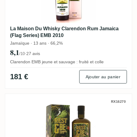
La Maison Du Whisky Clarendon Rum Jamaica
(Flag Series) EMB 2010
Jamaïque · 13 ans · 66,2%
8,1
·
27 avis
/10
Clarendon EMB jeune et sauvage : fruité et colle
181 €
Ajouter au panier
Rest & Be Thankful Long Pond LSO 1998
RX16270