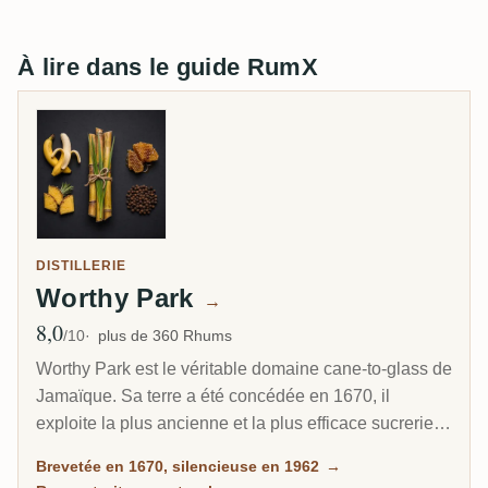
À lire dans le guide RumX
DISTILLERIE
Worthy Park
→
8,0
Note moyenne
/10
plus de 360 Rhums
Worthy Park est le véritable domaine cane-to-glass de
Jamaïque. Sa terre a été concédée en 1670, il
exploite la plus ancienne et la plus efficace sucrerie
de l'île, et il fait du rhum à partir d'une mélasse qu'il
Brevetée en 1670, silencieuse en 1962
→
produit lui-même. Après s'être tu en 1962, la distillerie