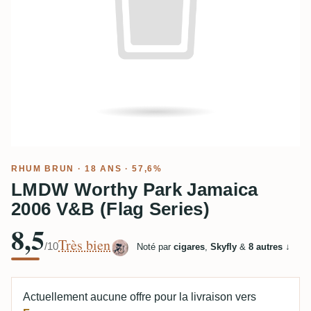
RHUM BRUN
· 18 ANS · 57,6%
LMDW Worthy Park Jamaica
2006 V&B (Flag Series)
8,5
Très bien
/10
Noté par
cigares
,
Skyfly
&
8 autres
↓
Actuellement aucune offre pour la livraison vers