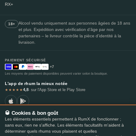
RX+
Alcool vendu uniquement aux personnes âgées de 18 ans
18+
et plus. Expédition avec vérification d’âge par nos
partenaires – le livreur contrôle la pièce d’identité à la
livraison.
PAIEMENT SÉCURISÉ
+7
Les moyens de paiement disponibles peuvent varier selon la boutique.
L'app de rhum la mieux notée
4,8
· sur l'App Store et le Play Store
★★★★★
🥃 Cookies & bon goût
Les éléments essentiels permettent à RumX de fonctionner ;
© 2026 RumX
sans eux, rien ne s'affiche. Les éléments facultatifs m'aident à
RumX® est une marque de l'Union européenne enregistrée (EUTM n° 018407164).
déterminer quels rhums vous plaisent et quelles
Mentions légales
Politique de confidentialité