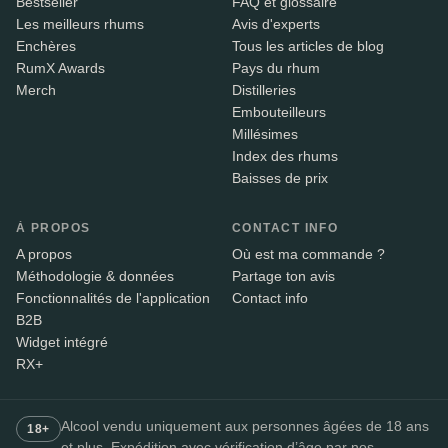
Bestseller
FAQ et glossaire
Les meilleurs rhums
Avis d'experts
Enchères
Tous les articles de blog
RumX Awards
Pays du rhum
Merch
Distilleries
Embouteilleurs
Millésimes
Index des rhums
Baisses de prix
À PROPOS
CONTACT INFO
A propos
Où est ma commande ?
Méthodologie & données
Partage ton avis
Fonctionnalités de l'application
Contact info
B2B
Widget intégré
RX+
Alcool vendu uniquement aux personnes âgées de 18 ans
18+
et plus. Expédition avec vérification d’âge par nos