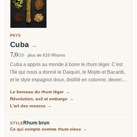
PAYS
Cuba
→
7,0
Note moyenne
/10
plus de 610 Rhums
Cuba a appris au monde à boire le rhum léger. C'est
l'île qui nous a donné le Daiquiri, le Mojito et Bacardi,
et le style espagnol doux, distillé en colonne, devenu
le rhum le plus populaire de la planète. Aujourd'hui
Le berceau du rhum léger
→
son rhum est entièrement géré par l'État et exclu des
Révolution, exil et embargo
→
États-Unis, et pourtant Havana Club figure parmi les
L'art des roneros
→
plus grandes marques des Caraïbes.
Rhum brun
STYLE
Ce qui compte comme rhum vieux
→