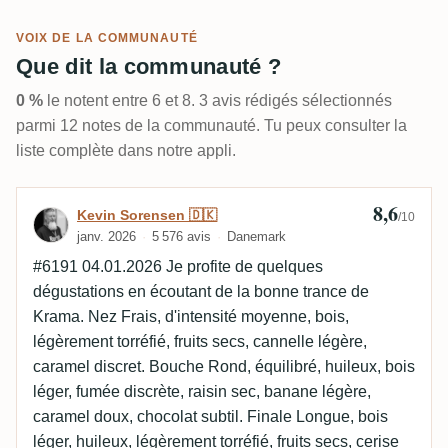
VOIX DE LA COMMUNAUTÉ
Que dit la communauté ?
0 %
le notent entre 6 et 8. 3 avis rédigés sélectionnés
parmi 12 notes de la communauté. Tu peux consulter la
liste complète dans notre appli.
8,6
Avis de Kevin Sorensen 🇩🇰
Kevin Sorensen 🇩🇰
/10
janv. 2026
5 576 avis
Danemark
#6191 04.01.2026 Je profite de quelques
dégustations en écoutant de la bonne trance de
Krama. Nez Frais, d'intensité moyenne, bois,
légèrement torréfié, fruits secs, cannelle légère,
caramel discret. Bouche Rond, équilibré, huileux, bois
léger, fumée discrète, raisin sec, banane légère,
caramel doux, chocolat subtil. Finale Longue, bois
léger, huileux, légèrement torréfié, fruits secs, cerise