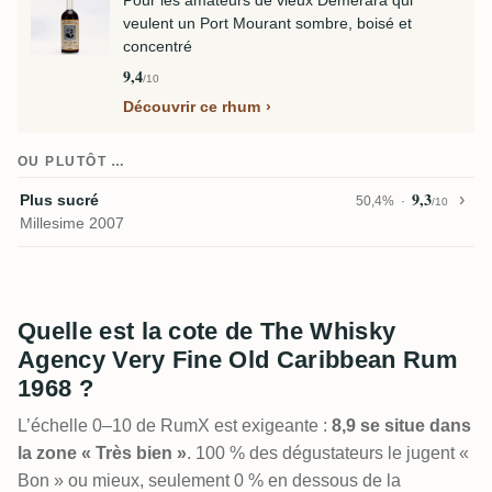
Pour les amateurs de vieux Demerara qui
veulent un Port Mourant sombre, boisé et
concentré
9,4
/10
Découvrir ce rhum
OU PLUTÔT …
9,3
Plus sucré
50,4%
/10
Millesime 2007
Quelle est la cote de The Whisky
Agency Very Fine Old Caribbean Rum
1968 ?
L’échelle 0–10 de RumX est exigeante :
8,9 se situe dans
la zone « Très bien »
. 100 % des dégustateurs le jugent «
Bon » ou mieux, seulement 0 % en dessous de la