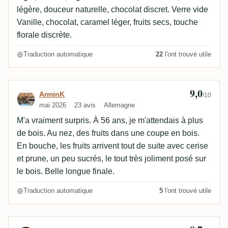
légère, douceur naturelle, chocolat discret. Verre vide
Vanille, chocolat, caramel léger, fruits secs, touche
florale discrète.
Traduction automatique
22
l'ont trouvé utile
9,0
Avis de ArminK
ArminK
/10
mai 2026
23 avis
Allemagne
M'a vraiment surpris. À 56 ans, je m'attendais à plus
de bois. Au nez, des fruits dans une coupe en bois.
En bouche, les fruits arrivent tout de suite avec cerise
et prune, un peu sucrés, le tout très joliment posé sur
le bois. Belle longue finale.
Traduction automatique
5
l'ont trouvé utile