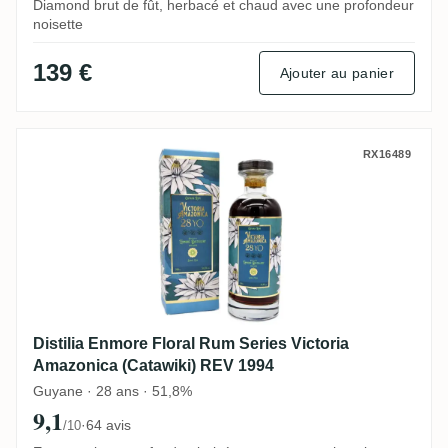
Diamond brut de fût, herbacé et chaud avec une profondeur
noisette
139 €
Ajouter au panier
Distilia Enmore Floral Rum Series Victor
RX16489
Distilia Enmore Floral Rum Series Victoria
Amazonica (Catawiki) REV 1994
Guyane · 28 ans · 51,8%
9,1
·
64 avis
/10