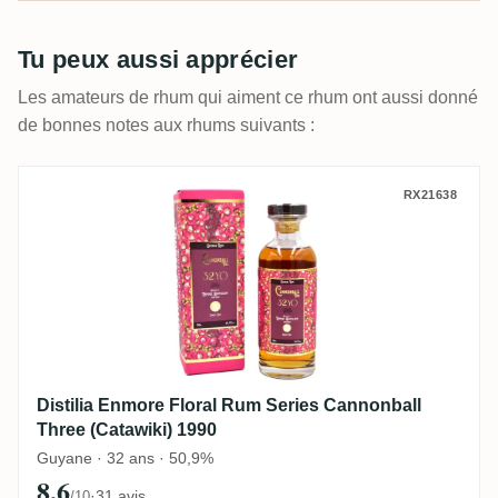
Tu peux aussi apprécier
Les amateurs de rhum qui aiment ce rhum ont aussi donné
de bonnes notes aux rhums suivants :
Distilia Enmore Floral Rum Series Cannon
RX21638
Distilia Enmore Floral Rum Series Cannonball
Three (Catawiki) 1990
Guyane · 32 ans · 50,9%
8,6
·
31 avis
/10