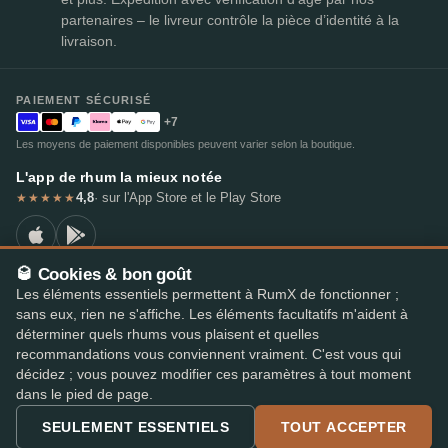
partenaires – le livreur contrôle la pièce d’identité à la
livraison.
PAIEMENT SÉCURISÉ
+7
Les moyens de paiement disponibles peuvent varier selon la boutique.
L'app de rhum la mieux notée
4,8
· sur l'App Store et le Play Store
★★★★★
🥃 Cookies & bon goût
Les éléments essentiels permettent à RumX de fonctionner ;
© 2026 RumX
sans eux, rien ne s'affiche. Les éléments facultatifs m'aident à
RumX® est une marque de l'Union européenne enregistrée (EUTM n° 018407164).
déterminer quels rhums vous plaisent et quelles
Mentions légales
Politique de confidentialité
recommandations vous conviennent vraiment. C'est vous qui
Préférences en matière de cookies
Conditions générales
décidez ; vous pouvez modifier ces paramètres à tout moment
dans le pied de page.
SEULEMENT ESSENTIELS
TOUT ACCEPTER