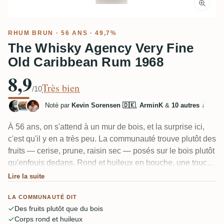
RHUM BRUN
· 56 ANS · 49,7%
The Whisky Agency Very Fine
Old Caribbean Rum 1968
8,9
Très bien
/10
Noté par
Kevin Sorensen 🇩🇰
,
ArminK
&
10 autres
↓
À 56 ans, on s'attend à un mur de bois, et la surprise ici,
c'est qu'il y en a très peu. La communauté trouve plutôt des
fruits — cerise, prune, raisin sec — posés sur le bois plutôt
qu'enfouis dedans. Rond et huileux en bouche, une touche
de tabac et un léger chocolat, une douceur qui semble
Lire la suite
naturelle. Un dégustateur voulait une finale plus longue et
LA COMMUNAUTÉ DIT
plus profonde, avec un peu plus de tension, mais la plupart
Des fruits plutôt que du bois
trouvent ce cubain bien intéressant à essayer.
Corps rond et huileux