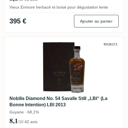
Vieux Enmore herbacé et boisé pour dégustation lente
395 €
Ajouter au panier
Nobilis Diamond No. 54 Savalle Still „LBI“
RX26171
Nobilis Diamond No. 54 Savalle Still „LBI“ (La
Bonne Intention) LBI 2013
Guyane · 68,1%
8,1
·
42 avis
/10