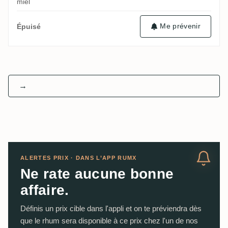
miel
Me prévenir
Épuisé
→
ALERTES PRIX · DANS L’APP RUMX
Ne rate aucune bonne
affaire.
Définis un prix cible dans l'appli et on te préviendra dès
que le rhum sera disponible à ce prix chez l'un de nos