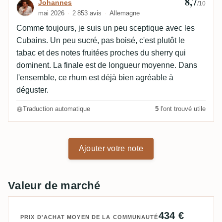
8,7
Avis de Johannes
Johannes
/10
mai 2026
2 853 avis
Allemagne
Comme toujours, je suis un peu sceptique avec les
Cubains. Un peu sucré, pas boisé, c'est plutôt le
tabac et des notes fruitées proches du sherry qui
dominent. La finale est de longueur moyenne. Dans
l'ensemble, ce rhum est déjà bien agréable à
déguster.
Traduction automatique
5
l'ont trouvé utile
Ajouter votre note
Valeur de marché
434 €
PRIX D'ACHAT MOYEN DE LA COMMUNAUTÉ