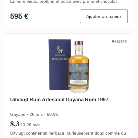
Enmore vieux, profond et boisé avec prune et chocolat
595 €
Ajouter au panier
Uitvlugt Rum Artesanal Guyana Rum 1997
RX19146
Uitvlugt Rum Artesanal Guyana Rum 1997
Guyane · 26 ans · 60,9%
8,3
·
26 avis
/10
Uitvlugt continental herbacé, curieusement doux comme du