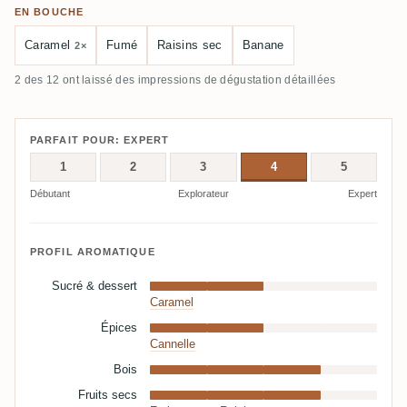
EN BOUCHE
Caramel
Fumé
Raisins sec
Banane
2×
2 des 12 ont laissé des impressions de dégustation détaillées
PARFAIT POUR: EXPERT
1
2
3
4
5
Débutant
Explorateur
Expert
PROFIL AROMATIQUE
Sucré & dessert
Caramel
Épices
Cannelle
Bois
Fruits secs