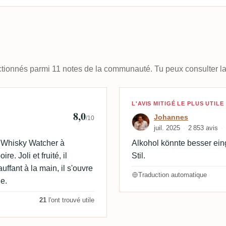
lectionnés parmi 11 notes de la communauté. Tu peux consulter la
🇰
Avis de Johann
L'AVIS MITIGÉ LE PLUS UTILE
8,0
Johannes
/10
juil. 2025
2 853 avis
 Whisky Watcher à
Alkohol könnte besser ein
e. Joli et fruité, il
Stil.
uffant à la main, il s'ouvre
Traduction automatique
le.
21
l'ont trouvé utile