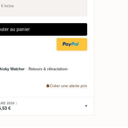
 €
inclus
uter au panier
hisky Watcher
·
Retours & rétractation
Créer une alerte prix
E 2010 :
5,53 €