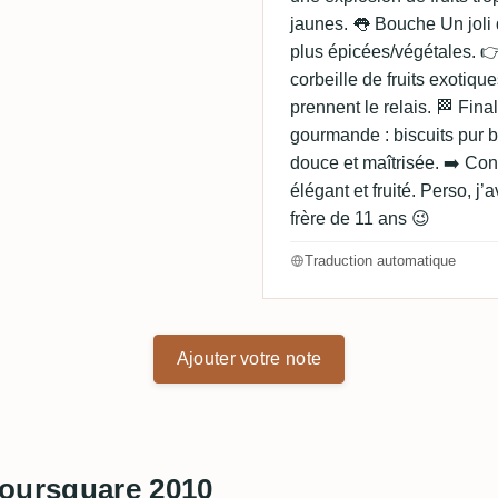
jaunes. 👅 Bouche Un joli d
plus épicées/végétales. 
corbeille de fruits exoti
prennent le relais. 🏁 Fina
gourmande : biscuits pur b
douce et maîtrisée. ➡️ Conc
élégant et fruité. Perso, j
frère de 11 ans 😉
Traduction automatique
Ajouter votre note
Foursquare 2010