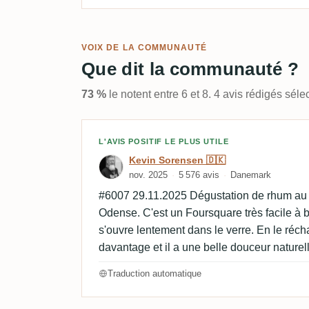
VOIX DE LA COMMUNAUTÉ
Que dit la communauté ?
73 %
le notent entre 6 et 8. 4 avis rédigés sé
Avis de Kevin Sorensen 
L'AVIS POSITIF LE PLUS UTILE
Kevin Sorensen 🇩🇰
nov. 2025
5 576 avis
Danemark
#6007 29.11.2025 Dégustation de rhum au
Odense. C'est un Foursquare très facile à boir
s'ouvre lentement dans le verre. En le récha
davantage et il a une belle douceur naturel
Traduction automatique