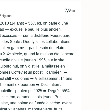
7,9
rror 🇧🇪
/10
Belgique
010 (14 ans) – 55% Ici, on parle d’une
ad — excuse le peu, le plus ancien
écossais — sur la distillerie Foursquare.
e des Seale : Doorly’s, les collaborations
ment en gamme… pas besoin de refaire
u XIXᵉ siècle, quand la maison était encore
ctuelle a vu le jour en 1996, sur le site
ujourd’hui, on y distille la mélasse en
lonnes Coffey et un pot still caribéen. ➡️
t still + colonne ➡️ Vieillissement 14 ans
blement ex-bourbon ➡️ Distillation :
outeille : printemps 2025 ➡️ Degré : 55% 👃
ue : citron, agrumes, bois jeune. Puis
aise, une pointe de fumée discrète, avant
picaux : ananas, mangue verte, fruits