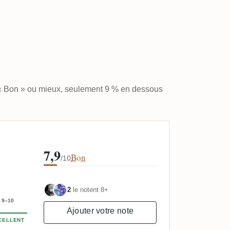
 « Bon » ou mieux, seulement 9 % en dessous
7,9
Bon
/10
2
le notent 8+
9–10
Ajouter votre note
CELLENT