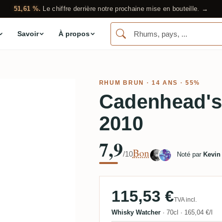
51,61 %.
Le chiffre derrière notre prochaine mise en bouteille. →
Savoir
À propos
RHUM BRUN
· 14 ANS · 55%
Cadenhead's
2010
7,9
Bon
/10
Noté par
Kevin
115,53 €
TVA incl.
Whisky Watcher
·
70cl
·
165,04 €/l