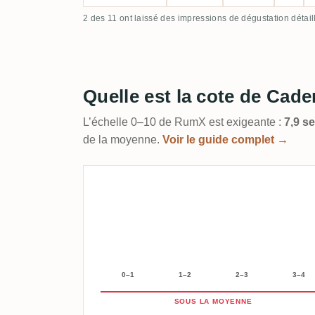
2 des 11 ont laissé des impressions de dégustation détail
Quelle est la cote de Cad
L’échelle 0–10 de RumX est exigeante :
7,9 s
de la moyenne.
Voir le guide complet →
0–1
1–2
2–3
3–4
SOUS LA MOYENNE