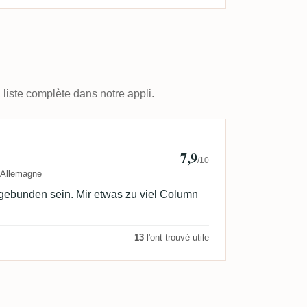
 liste complète dans notre appli.
es
7,9
/10
Allemagne
gebunden sein. Mir etwas zu viel Column
13
l'ont trouvé utile