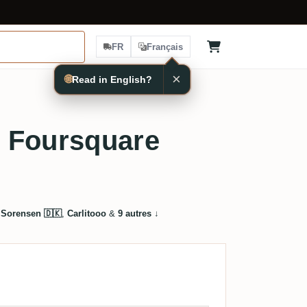
FR
Français
×
🌐
Read in English?
 Foursquare
 Sorensen 🇩🇰
,
Carlitooo
&
9 autres
↓