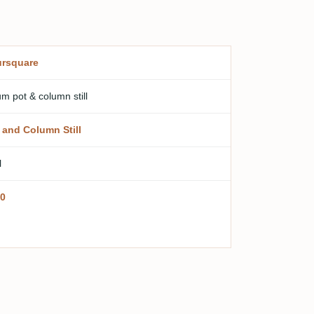
rsquare
m pot & column still
 and Column Still
l
0