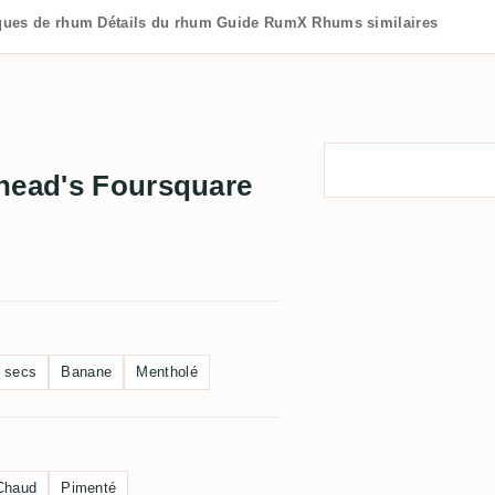
iques de rhum
Détails du rhum
Guide RumX
Rhums similaires
nhead's Foursquare
s secs
Banane
Mentholé
Chaud
Pimenté