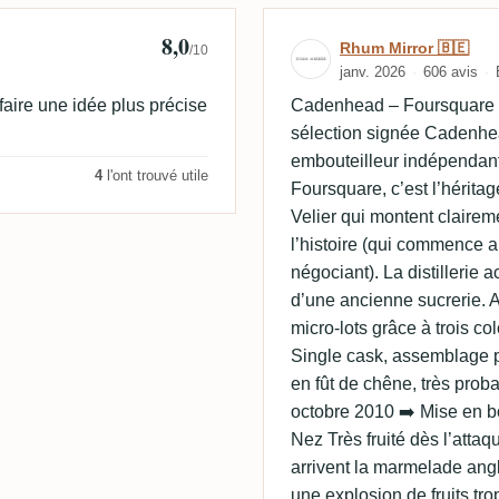
8,0
Avis de Rhum Mi
Rhum Mirror 🇧🇪
/10
janv. 2026
606 avis
 faire une idée plus précise
Cadenhead – Foursquare 2
sélection signée Cadenhe
embouteilleur indépendant 
4
l'ont trouvé utile
Foursquare, c’est l’héritag
Velier qui montent claire
l’histoire (qui commence a
négociant). La distillerie a
d’une ancienne sucrerie. A
micro-lots grâce à trois co
Single cask, assemblage po
en fût de chêne, très proba
octobre 2010 ➡️ Mise en b
Nez Très fruité dès l’attaq
arrivent la marmelade angl
une explosion de fruits tro