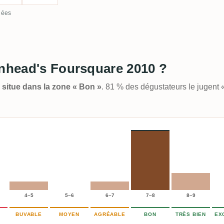
lées
enhead's Foursquare 2010 ?
e situe dans la zone « Bon »
. 81 % des dégustateurs le jugent
4–5
5–6
6–7
7–8
8–9
BUVABLE
MOYEN
AGRÉABLE
BON
TRÈS BIEN
EX