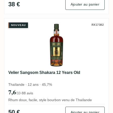
38 €
Ajouter au panier
Velier Sangsom Shakara 12 Years Old
RX17382
NOUVEAU
Velier Sangsom Shakara 12 Years Old
Thaïlande · 12 ans · 45,7%
7,6
·
88 avis
/10
Rhum doux, facile, style bourbon venu de Thaïlande
50 €
Ajouter au panier