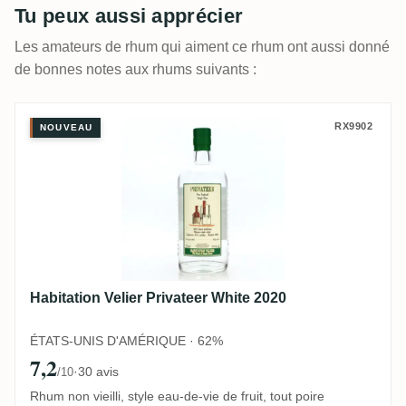
Tu peux aussi apprécier
Les amateurs de rhum qui aiment ce rhum ont aussi donné
de bonnes notes aux rhums suivants :
Habitation Velier Privateer White 2020
RX9902
NOUVEAU
Habitation Velier Privateer White 2020
ÉTATS-UNIS D'AMÉRIQUE · 62%
7,2
·
30 avis
/10
Rhum non vieilli, style eau-de-vie de fruit, tout poire