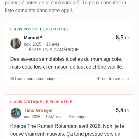
parmi 17 notes de la communauté. Tu peux consulter la
liste complète dans notre appli.
Avis de ManuelP
L'AVIS POSITIF LE PLUS UTILE
8,5
ManuelP
/10
nov. 2025
13 avis
ÉTATS-UNIS D'AMÉRIQUE
Des saveurs semblables à celles du rhum agricole,
mais cette fois-ci en raison de tout ce chêne vanillé.
Traduction automatique
4
l'ont trouvé utile
Avis de Timo Groeger
L'AVIS CRITIQUE LE PLUS UTILE
5,8
Timo Groeger
/10
avr. 2026
1 841 avis
Allemagne
Kneipe The Rumah Rotterdam avril 2026. Non, je le
trouve vraiment mauvais. Ça tend presque vers un