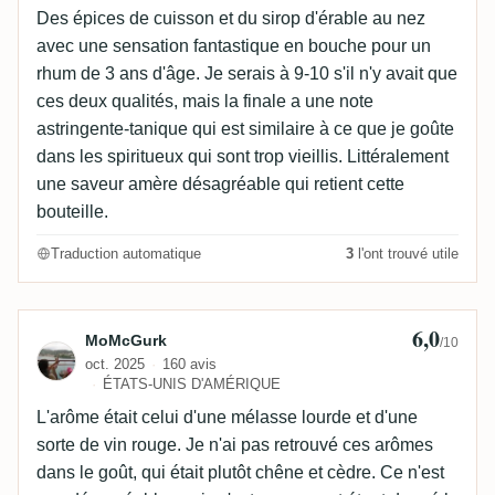
Des épices de cuisson et du sirop d'érable au nez
avec une sensation fantastique en bouche pour un
rhum de 3 ans d'âge. Je serais à 9-10 s'il n'y avait que
ces deux qualités, mais la finale a une note
astringente-tanique qui est similaire à ce que je goûte
dans les spiritueux qui sont trop vieillis. Littéralement
une saveur amère désagréable qui retient cette
bouteille.
Traduction automatique
3
l'ont trouvé utile
6,0
Avis de MoMcGurk
MoMcGurk
/10
oct. 2025
160 avis
ÉTATS-UNIS D'AMÉRIQUE
L'arôme était celui d'une mélasse lourde et d'une
sorte de vin rouge. Je n'ai pas retrouvé ces arômes
dans le goût, qui était plutôt chêne et cèdre. Ce n'est