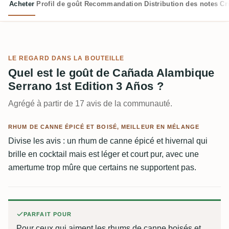
Acheter
Profil de goût
Recommandation
Distribution des notes
Cr
LE REGARD DANS LA BOUTEILLE
Quel est le goût de Cañada Alambique
Serrano 1st Edition 3 Años ?
Agrégé à partir de 17 avis de la communauté.
RHUM DE CANNE ÉPICÉ ET BOISÉ, MEILLEUR EN MÉLANGE
Divise les avis : un rhum de canne épicé et hivernal qui
brille en cocktail mais est léger et court pur, avec une
amertume trop mûre que certains ne supportent pas.
PARFAIT POUR
Pour ceux qui aiment les rhums de canne boisés et