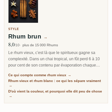
STYLE
Rhum brun
→
8,0
Note moyenne
/10
plus de 15 000 Rhums
Le rhum vieux, c'est là que le spiritueux gagne sa
complexité. Dans un chai tropical, un fût perd 6 à 10
pour cent de son contenu par évaporation chaque
année. C'est pourquoi un rhum caribéen de 8 ans
Ce qui compte comme rhum vieux
→
peut sembler plus profond qu'un scotch de 20 ans.
Rhum vieux et rhum blanc : ce qui les sépare vraiment
Cette page rassemble tous les rhums de RumX qui
→
ont passé un vrai séjour sous bois, avec les notes de
D'où vient la couleur, et pourquoi elle dit peu de chose
→
la communauté pour distinguer les rhums vraiment
mûrs des rhums simplement foncés.