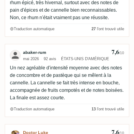
rhum épicé, très hivernal, surtout avec des notes de
pain d'épices et de cannelle bien reconnaissables.
Non, ce rhum n'était vraiment pas une réussite.
Traduction automatique
27
l'ont trouvé utile
7,6
Avis de abaker-rum
abaker-rum
/10
mai 2026
92 avis
ÉTATS-UNIS D'AMÉRIQUE
Un nez agréable d'intensité moyenne avec des notes
de concombre et de pastèque qui se mêlent à la
cannelle. La cannelle se fait très intense en bouche,
accompagnée de fruits compotés et de notes boisées.
La finale est assez courte.
Traduction automatique
13
l'ont trouvé utile
7,6
Avis de Doctor Luke
Doctor Luke
/10