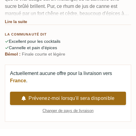
sucre brûlé brillent. Pur, ce rhum de jus de canne est
marqué par un fort chêne et cèdre, beaucoup d'épices à
pâtisserie et pain d'épices, mais il devient léger à 46%
Lire la suite
avec une finale courte. Un dégustateur a noté une
LA COMMUNAUTÉ DIT
amertume tannique en fin de bouche qui le freine.
Excellent pour les cocktails
Cannelle et pain d'épices
Bémol :
Finale courte et légère
Actuellement aucune offre pour la livraison vers
France
.
Prévenez-moi lorsqu'il sera disponible
Changer de pays de livraison