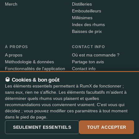
Merch
Distilleries
Embouteilleurs
Millésimes
Index des rhums
Baisses de prix
À PROPOS
CONTACT INFO
A propos
Où est ma commande ?
Méthodologie & données
Partage ton avis
Fonctionnalités de l'application
Contact info
B2B
🥃 Cookies & bon goût
Widget intégré
Les éléments essentiels permettent à RumX de fonctionner ;
RX+
sans eux, rien ne s'affiche. Les éléments facultatifs m'aident à
déterminer quels rhums vous plaisent et quelles
recommandations vous conviennent vraiment. C'est vous qui
Alcool vendu uniquement aux personnes âgées de 18 ans
18+
décidez ; vous pouvez modifier ces paramètres à tout moment
et plus. Expédition avec vérification d’âge par nos
dans le pied de page.
partenaires – le livreur contrôle la pièce d’identité à la
SEULEMENT ESSENTIELS
TOUT ACCEPTER
livraison.