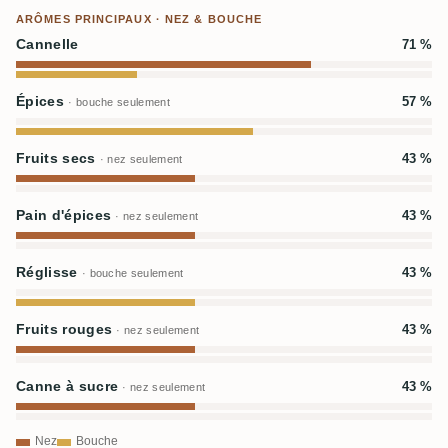
ARÔMES PRINCIPAUX · NEZ & BOUCHE
Cannelle
71 %
Épices
57 %
· bouche seulement
Fruits secs
43 %
· nez seulement
Pain d'épices
43 %
· nez seulement
Réglisse
43 %
· bouche seulement
Fruits rouges
43 %
· nez seulement
Canne à sucre
43 %
· nez seulement
Nez
Bouche