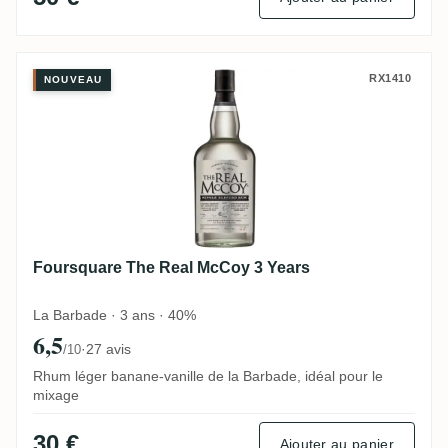
Foursquare The Real McCoy 3 Years
RX1410
NOUVEAU
Foursquare The Real McCoy 3 Years
La Barbade · 3 ans · 40%
6,5
·
27 avis
/10
Rhum léger banane-vanille de la Barbade, idéal pour le
mixage
30 €
Ajouter au panier