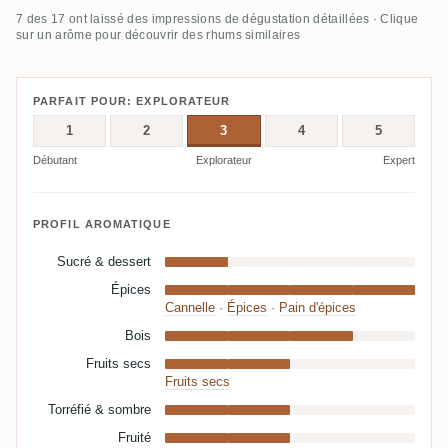
7 des 17 ont laissé des impressions de dégustation détaillées · Clique
sur un arôme pour découvrir des rhums similaires
PARFAIT POUR: EXPLORATEUR
1
2
3
4
5
Débutant
Explorateur
Expert
PROFIL AROMATIQUE
Sucré & dessert
Épices
Cannelle
·
Épices
·
Pain d'épices
Bois
Fruits secs
Fruits secs
Torréfié & sombre
Fruité