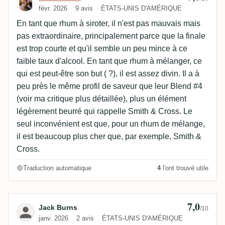
févr. 2026
9 avis
ÉTATS-UNIS D'AMÉRIQUE
En tant que rhum à siroter, il n'est pas mauvais mais
pas extraordinaire, principalement parce que la finale
est trop courte et qu'il semble un peu mince à ce
faible taux d'alcool. En tant que rhum à mélanger, ce
qui est peut-être son but ( ?), il est assez divin. Il a à
peu près le même profil de saveur que leur Blend #4
(voir ma critique plus détaillée), plus un élément
légèrement beurré qui rappelle Smith & Cross. Le
seul inconvénient est que, pour un rhum de mélange,
il est beaucoup plus cher que, par exemple, Smith &
Cross.
Traduction automatique
4
l'ont trouvé utile
7,0
Avis de Jack Burns
Jack Burns
/10
janv. 2026
2 avis
ÉTATS-UNIS D'AMÉRIQUE