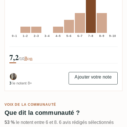
0–1
1–2
2–3
3–4
4–5
5–6
6–7
7–8
8–9
9–10
7,2
Bon
/10
Ajouter votre note
3
le notent 8+
VOIX DE LA COMMUNAUTÉ
Que dit la communauté ?
53 %
le notent entre 6 et 8. 6 avis rédigés sélectionnés