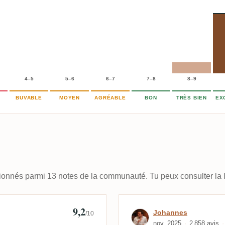
4–5
5–6
6–7
7–8
8–9
BUVABLE
MOYEN
AGRÉABLE
BON
TRÈS BIEN
EX
ctionnés parmi 13 notes de la communauté. Tu peux consulter la l
9,2
Avis de Johann
Johannes
/10
nov. 2025
2 858 avis