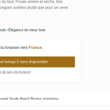
 du tout. Finale amère et sèche, très
longues soirées plutôt que pour un verre
raît
Élégance du vieux bois
la livraison vers
France
.
i lorsqu'il sera disponible
 de pays de livraison
nauté
Guide RumX
Rhums similaires