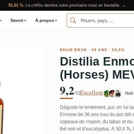
51,61 %.
Le chiffre derrière notre prochaine mise en bouteille. →
Savoir
À propos
RHUM BRUN
· 36 ANS · 50,4%
Distilia En
(Horses) ME
9,2
Excellent
/10
Noté
Déguste-le lentement, pur, en lui lai
Enmore de 36 ans issu du pot still 
copeaux de crayon, du tabac et du c
thé noir et d’eucalyptus. À 50,4 %, 