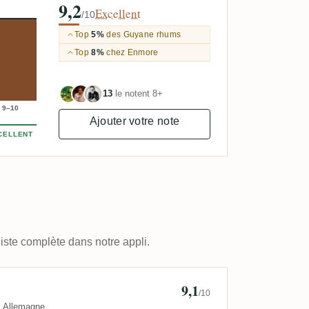
9,2
Excellent
/10
Top
5%
des Guyane rhums
Top
8%
chez Enmore
13
le notent 8+
9–10
Ajouter votre note
CELLENT
iste complète dans notre appli.
9,1
es
/10
Allemagne