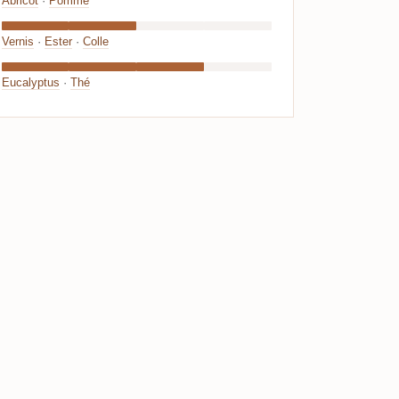
Abricot
·
Pomme
Vernis
·
Ester
·
Colle
Eucalyptus
·
Thé