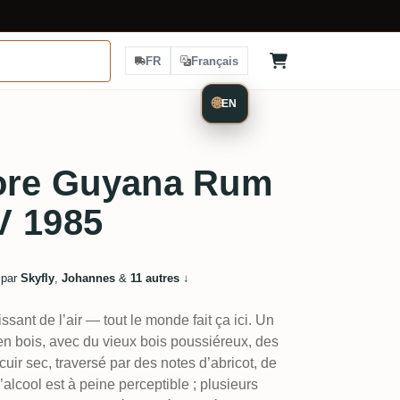
FR
Français
🌐
EN
more Guyana Rum
V 1985
 par
Skyfly
,
Johannes
&
11 autres
↓
ssant de l’air — tout le monde fait ça ici. Un
en bois, avec du vieux bois poussiéreux, des
uir sec, traversé par des notes d’abricot, de
l’alcool est à peine perceptible ; plusieurs