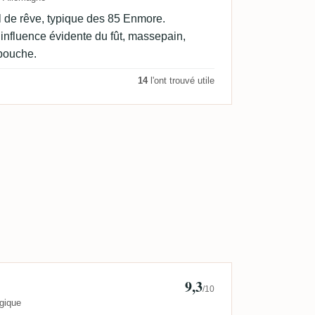
il de rêve, typique des 85 Enmore.
influence évidente du fût, massepain,
 bouche.
14
l'ont trouvé utile
9,3
davy
/10
gique