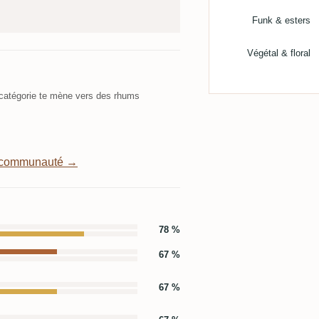
Funk & esters
Végétal & floral
atégorie te mène vers des rhums
a communauté →
78 %
67 %
67 %