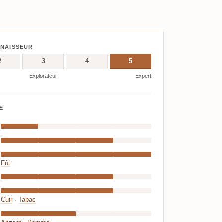
NNAISSEUR
2
3
4
5
Explorateur
Expert
E
Fût
Cuir
·
Tabac