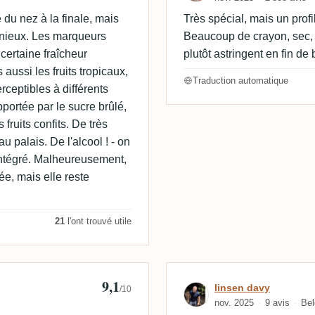
du nez à la finale, mais
Très spécial, mais un prof
onieux. Les marqueurs
Beaucoup de crayon, sec, 
certaine fraîcheur
plutôt astringent en fin de
aussi les fruits tropicaux,
Traduction automatique
perceptibles à différents
portée par le sucre brûlé,
fruits confits. De très
u palais. De l'alcool ! - on
 intégré. Malheureusement,
ée, mais elle reste
21
l'ont trouvé utile
9,1
Avis de linsen 
linsen davy
/10
nov. 2025
9 avis
Bel