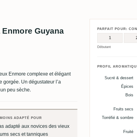
lia Enmore Guyana
PARFAIT POUR: CO
1
Débutant
PROFIL AROMATIQU
ieux Enmore complexe et élégant
Sucré & dessert
 gorgée. Un dégustateur l’a
Épices
t un peu sèche.
Bois
Fruits secs
Torréfié & sombre
MOINS ADAPTÉ POUR
as adapté aux novices des vieux
Fruité
hums secs et tanniques