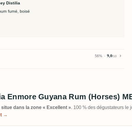
y Distilia
hum fumé, boisé
9,0
56%
/10
tilia Enmore Guyana Rum (Horses) M
 situe dans la zone « Excellent »
. 100 % des dégustateurs le 
et →