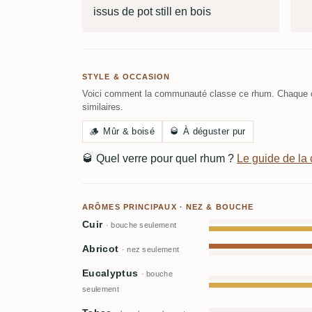
issus de pot still en bois
STYLE & OCCASION
Voici comment la communauté classe ce rhum. Chaque c
similaires.
🪵
Mûr & boisé
🥃
À déguster pur
🥃
Quel verre pour quel rhum ?
Le guide de l
ARÔMES PRINCIPAUX · NEZ & BOUCHE
Cuir
· bouche seulement
Abricot
· nez seulement
Eucalyptus
· bouche
seulement