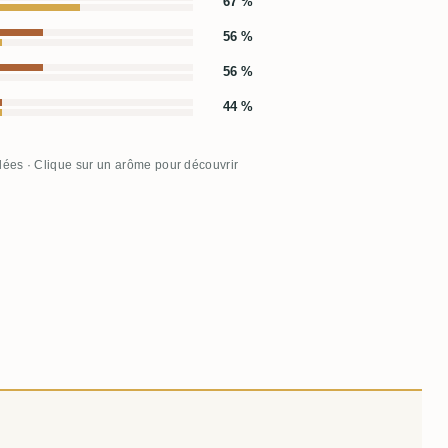
67 %
56 %
56 %
44 %
llées · Clique sur un arôme pour découvrir