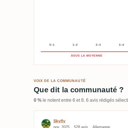
0–1
1–2
2–3
3–4
SOUS LA MOYENNE
VOIX DE LA COMMUNAUTÉ
Que dit la communauté ?
0 %
le notent entre 6 et 8. 6 avis rédigés séle
Avis de Skyfly
Skyfly
nov. 2025
528 avis
Allemagne