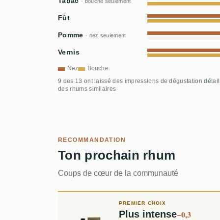
Tabac
· bouche seulement
Fût
Pomme
· nez seulement
Vernis
Nez
Bouche
9 des 13 ont laissé des impressions de dégustation détai
des rhums similaires
RECOMMANDATION
Ton prochain rhum
Coups de cœur de la communauté
PREMIER CHOIX
Plus intense
−0,3