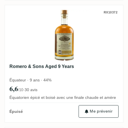
Romero & Sons Aged 9 Years
RX10372
Romero & Sons Aged 9 Years
Équateur · 9 ans · 44%
6,6
·
30 avis
/10
Équatorien épicé et boisé avec une finale chaude et amère
Me prévenir
Épuisé