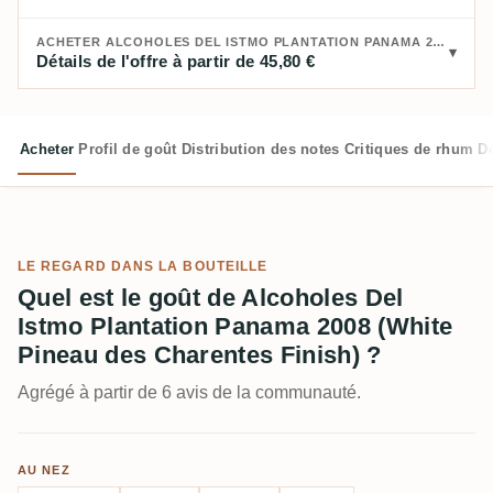
ACHETER ALCOHOLES DEL ISTMO PLANTATION PANAMA 2008 (WHITE PINEAU DES CHARENTES FINISH) :
Détails de l'offre à partir de 45,80 €
Acheter
Profil de goût
Distribution des notes
Critiques de rhum
D
LE REGARD DANS LA BOUTEILLE
Quel est le goût de Alcoholes Del
Istmo Plantation Panama 2008 (White
Pineau des Charentes Finish) ?
Agrégé à partir de 6 avis de la communauté.
AU NEZ