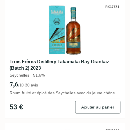
Trois Frères Distillery Takamaka Bay Gran
RX17371
Trois Frères Distillery Takamaka Bay Grankaz
(Batch 2) 2023
Seychelles · 51,6%
7,6
·
30 avis
/10
Rhum fruité et épicé des Seychelles avec du jeune chêne
53 €
Ajouter au panier