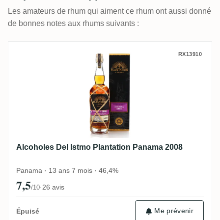
Les amateurs de rhum qui aiment ce rhum ont aussi donné
de bonnes notes aux rhums suivants :
Alcoholes Del Istmo Plantation Panama 2
RX13910
Alcoholes Del Istmo Plantation Panama 2008
Panama · 13 ans 7 mois · 46,4%
7,5
·
26 avis
/10
Me prévenir
Épuisé