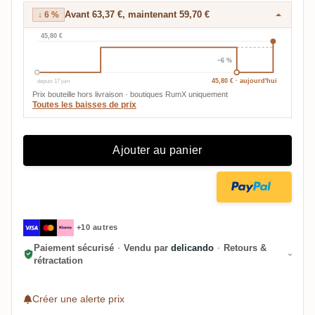
Avant 63,37 €, maintenant 59,70 €
↓ 6 %
45,80 €
−6 %
depuis 17 juin
45,80 € · aujourd'hui
Prix bouteille hors livraison · boutiques RumX uniquement
Toutes les baisses de prix
Ajouter au panier
+10 autres
Paiement sécurisé
·
Vendu par
delicando
·
Retours &
rétractation
Créer une alerte prix