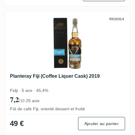
Planteray Fiji (Coffee Liquer Cask) 2019
RX22014
Planteray Fiji (Coffee Liquer Cask) 2019
Fidji · 5 ans · 45,4%
7,2
·
25 avis
/10
Fût de café Fiji, orienté dessert et fruité
49 €
Ajouter au panier