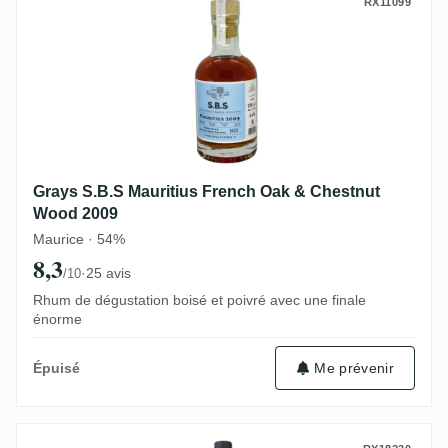
Grays S.B.S Mauritius French Oak & Che
RX11099
Grays S.B.S Mauritius French Oak & Chestnut
Wood 2009
Maurice · 54%
8,3
·
25 avis
/10
Rhum de dégustation boisé et poivré avec une finale
énorme
Me prévenir
Épuisé