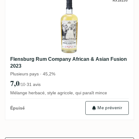
Flensburg Rum Company African & Asian 
RX18230
Flensburg Rum Company African & Asian Fusion
2023
Plusieurs pays · 45,2%
7,0
·
31 avis
/10
Mélange herbacé, style agricole, qui paraît mince
Me prévenir
Épuisé