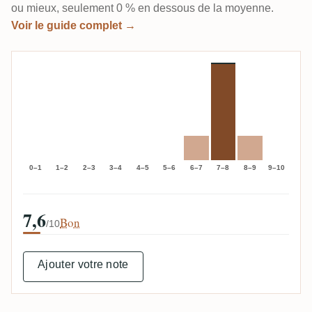
ou mieux, seulement 0 % en dessous de la moyenne.
Voir le guide complet →
0–1
1–2
2–3
3–4
4–5
5–6
6–7
7–8
8–9
9–10
7,6
Bon
/10
Ajouter votre note