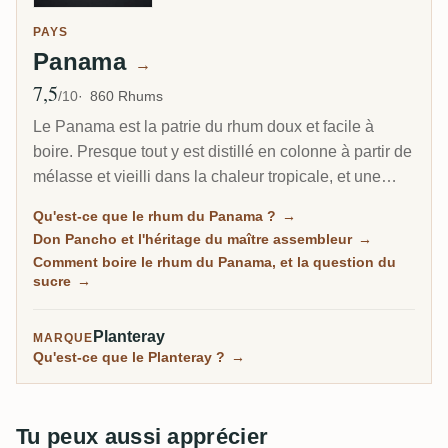
PAYS
Panama
→
7,5
Note moyenne
/10
860 Rhums
Le Panama est la patrie du rhum doux et facile à
boire. Presque tout y est distillé en colonne à partir de
mélasse et vieilli dans la chaleur tropicale, et une
grande partie porte la signature d'un homme, le maître
Qu'est-ce que le rhum du Panama ?
→
assembleur cubain Don Pancho. C'est la porte
Don Pancho et l'héritage du maître assembleur
→
d'entrée accueillante vers le rhum vieilli, souple et
Comment boire le rhum du Panama, et la question du
rond, même si certaines bouteilles tirent vers le sucré.
sucre
→
Planteray
MARQUE
Qu'est-ce que le Planteray ?
→
Tu peux aussi apprécier