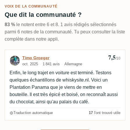
VOIX DE LA COMMUNAUTÉ
Que dit la communauté ?
83 %
le notent entre 6 et 8. 1 avis rédigés sélectionnés
parmi 6 notes de la communauté. Tu peux consulter la liste
complète dans notre appli.
7,5
Avis de Timo Groeger
Timo Groeger
/10
oct. 2025
1 841 avis
Allemagne
Enfin, le long trajet en voiture est terminé. Testons
quelques échantillons de whiskysite.nl. Voici un
Plantation Panama que je viens de mettre en
bouteille. Il est très épicé et boisé, on reconnaît aussi
du chocolat, ainsi qu'au palais du café.
Traduction automatique
17
l'ont trouvé utile