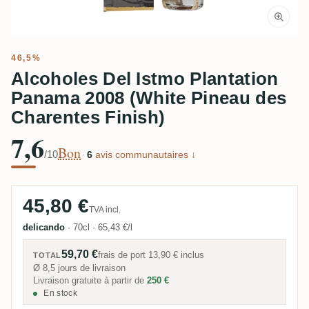
46,5%
Alcoholes Del Istmo Plantation
Panama 2008 (White Pineau des
Charentes Finish)
7,6
Bon
/10
·
6
avis communautaires ↓
45,80 €
TVA incl.
delicando
·
70cl
·
65,43 €/l
59,70 €
frais de port
13,90 €
inclus
TOTAL
Ø 8,5 jours de livraison
Livraison gratuite à partir de
250 €
En stock