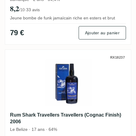
8,2
·
33 avis
/10
Jeune bombe de funk jamaïcain riche en esters et brut
79 €
Ajouter au panier
Rum Shark Travellers Travellers (Cognac 
RX18237
Rum Shark Travellers Travellers (Cognac Finish)
2006
Le Belize · 17 ans · 64%