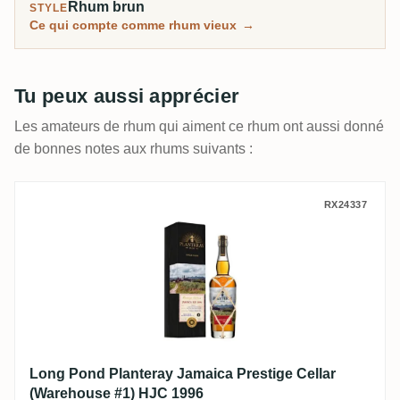
Rhum brun
STYLE
Ce qui compte comme rhum vieux
→
Tu peux aussi apprécier
Les amateurs de rhum qui aiment ce rhum ont aussi donné
de bonnes notes aux rhums suivants :
Long Pond Planteray Jamaica Prestige Ce
RX24337
Long Pond Planteray Jamaica Prestige Cellar
(Warehouse #1) HJC 1996