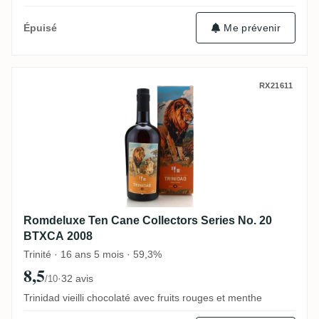
Me prévenir
Épuisé
Romdeluxe Ten Cane Collectors Series N
RX21611
Romdeluxe Ten Cane Collectors Series No. 20
BTXCA 2008
Trinité · 16 ans 5 mois · 59,3%
8,5
·
32 avis
/10
Trinidad vieilli chocolaté avec fruits rouges et menthe