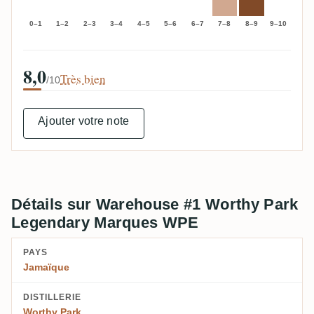
0–1
1–2
2–3
3–4
4–5
5–6
6–7
7–8
8–9
9–10
8,0
Très bien
/10
Ajouter votre note
Détails sur Warehouse #1 Worthy Park
Legendary Marques WPE
PAYS
Jamaïque
DISTILLERIE
Worthy Park