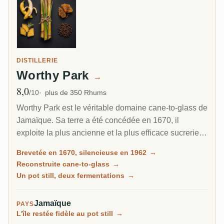
DISTILLERIE
Worthy Park
→
8,0
Note moyenne
/10
plus de 350 Rhums
Worthy Park est le véritable domaine cane-to-glass de
Jamaïque. Sa terre a été concédée en 1670, il
exploite la plus ancienne et la plus efficace sucrerie
de l'île, et il fait du rhum à partir d'une mélasse qu'il
Brevetée en 1670, silencieuse en 1962
→
produit lui-même. Après s'être tu en 1962, la distillerie
Reconstruite cane-to-glass
→
a été reconstruite de zéro en 2005 et embouteille
Un pot still, deux fermentations
→
aujourd'hui certains des rhums de domaine modernes
les plus respectés des Caraïbes.
Jamaïque
PAYS
L'île restée fidèle au pot still
→