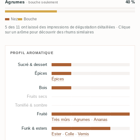
Agrumes
40 %
· bouche seulement
Nez
Bouche
5 des 11 ont laissé des impressions de dégustation détaillées · Clique
sur un arôme pour découvrir des rhums similaires
PROFIL AROMATIQUE
Sucré & dessert
Épices
Épices
Bois
Fruits secs
Torréfié & sombre
Fruité
Très mûrs
·
Agrumes
·
Ananas
Funk & esters
Ester
·
Colle
·
Vernis