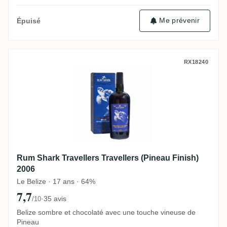
Me prévenir
Épuisé
Rum Shark Travellers Travellers (Pineau F
RX18240
Rum Shark Travellers Travellers (Pineau Finish)
2006
Le Belize · 17 ans · 64%
7,7
·
35 avis
/10
Belize sombre et chocolaté avec une touche vineuse de
Pineau