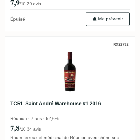
7,9
·
29 avis
/10
Me prévenir
Épuisé
TCRL Saint André Warehouse #1 2016
RX22732
TCRL Saint André Warehouse #1 2016
Réunion · 7 ans · 52,6%
7,8
·
34 avis
/10
Rhum terreux et médicinal de Réunion avec chêne sec