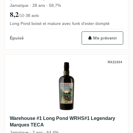
Jamaïque · 28 ans · 58,7%
8,2
·
38 avis
/10
Long Pond boisé et mature avec funk d'ester dompté
Me prévenir
Épuisé
Warehouse #1 Long Pond WRHS#1 Legend
RX21034
Warehouse #1 Long Pond WRHS#1 Legendary
Marques TECA
Jamaïque · 2 ans · 64,4%