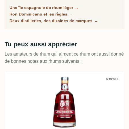
long vieillissement à la chaleur tropicale plutôt que
Une île espagnole de rhum léger
→
sur le funk lourd de la Jamaïque ou de la Guyane.
Ron Dominicano et les règles
→
Des dizaines de marques familières remplissent les
Deux distilleries, des dizaines de marques
→
rayons, et pourtant presque toutes proviennent de
deux grandes distilleries seulement.
Tu peux aussi apprécier
Les amateurs de rhum qui aiment ce rhum ont aussi donné
de bonnes notes aux rhums suivants :
Oliver & Oliver Ron Quorhum 30 Aniversar
RX2999