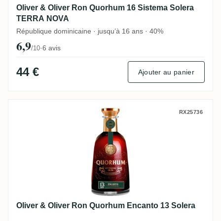
Oliver & Oliver Ron Quorhum 16 Sistema Solera
TERRA NOVA
République dominicaine · jusqu’à 16 ans · 40%
6,9
·
6 avis
/10
44 €
Ajouter au panier
Oliver & Oliver Ron Quorhum Encanto 13 
RX25736
Oliver & Oliver Ron Quorhum Encanto 13 Solera