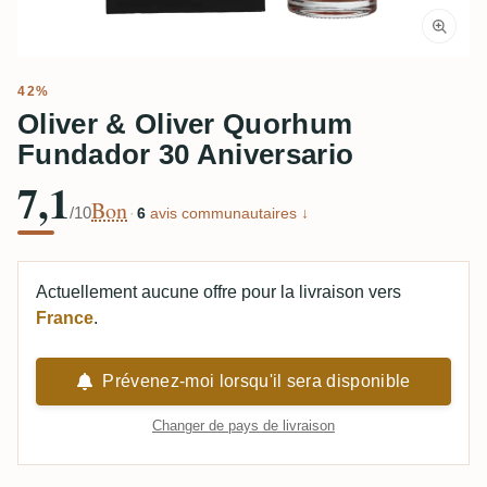
42%
Oliver & Oliver Quorhum
Fundador 30 Aniversario
7,1
Bon
/10
·
6
avis communautaires ↓
Actuellement aucune offre pour la livraison vers
France
.
Prévenez-moi lorsqu'il sera disponible
Changer de pays de livraison