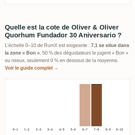
Quelle est la cote de Oliver & Oliver
Quorhum Fundador 30 Aniversario ?
L’échelle 0–10 de RumX est exigeante :
7,1 se situe dans
la zone « Bon »
. 50 % des dégustateurs le jugent « Bon »
ou mieux, seulement 0 % en dessous de la moyenne.
Voir le guide complet →
0–1
1–2
2–3
3–4
4–5
5–6
6–7
7–8
8–9
9–10