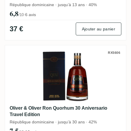
République dominicaine · jusqu’à 13 ans · 40%
6,8
·
6 avis
/10
37 €
Ajouter au panier
Oliver & Oliver Ron Quorhum 30 Aniversar
RX5606
Oliver & Oliver Ron Quorhum 30 Aniversario
Travel Edition
République dominicaine · jusqu’à 30 ans · 42%
7,5