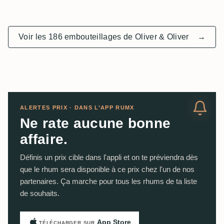
Voir les 186 embouteillages de Oliver & Oliver
→
ALERTES PRIX · DANS L’APP RUMX
Ne rate aucune bonne
affaire.
Définis un prix cible dans l'appli et on te préviendra dès
que le rhum sera disponible à ce prix chez l'un de nos
partenaires. Ça marche pour tous les rhums de ta liste
de souhaits.
App Store
TÉLÉCHARGER SUR