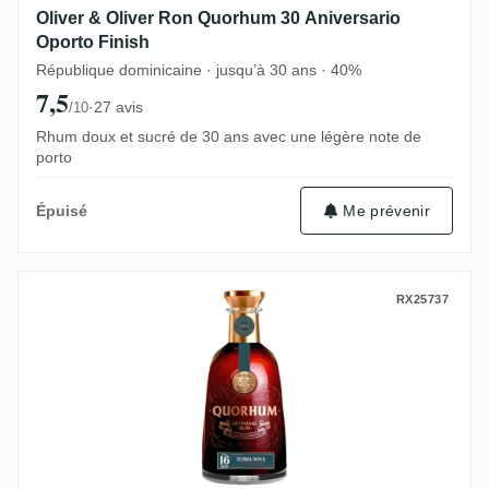
Oliver & Oliver Ron Quorhum 30 Aniversario
Oporto Finish
République dominicaine · jusqu’à 30 ans · 40%
7,5
·
27 avis
/10
Rhum doux et sucré de 30 ans avec une légère note de
porto
Me prévenir
Épuisé
Oliver & Oliver Ron Quorhum 16 Sistema
RX25737