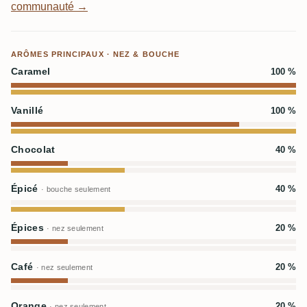
communauté →
ARÔMES PRINCIPAUX · NEZ & BOUCHE
Caramel
100 %
Vanillé
100 %
Chocolat
40 %
Épicé
40 %
· bouche seulement
Épices
20 %
· nez seulement
Café
20 %
· nez seulement
Orange
20 %
· nez seulement