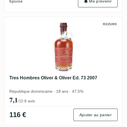
Me prévenir
Épuisé
Tres Hombres Oliver & Oliver Ed. 73 2007
RX25099
Tres Hombres Oliver & Oliver Ed. 73 2007
République dominicaine · 18 ans · 47,5%
7,1
·
6 avis
/10
116 €
Ajouter au panier