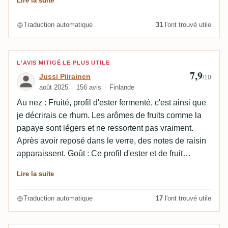
Lire la suite
intenses. La finale combine les arômes fruités et
épicés.
Traduction automatique
31
l'ont trouvé utile
Avis de Jussi Piirainen
L'AVIS MITIGÉ LE PLUS UTILE
7,9
Jussi Piirainen
/10
août 2025
156 avis
Finlande
Au nez : Fruité, profil d'ester fermenté, c'est ainsi que
je décrirais ce rhum. Les arômes de fruits comme la
papaye sont légers et ne ressortent pas vraiment.
Après avoir reposé dans le verre, des notes de raisin
apparaissent. Goût : Ce profil d'ester et de fruit
fermenté domine. Je ressens surtout des notes de
Lire la suite
papaye. Le profil est un peu salé. Légères notes de
bois en arrière-plan. L'alcool pourrait être mieux
Traduction automatique
17
l'ont trouvé utile
intégré. Finale : Amère, chaude et alcoolisée au
début. Légères notes boisées et fruitées. Finale assez