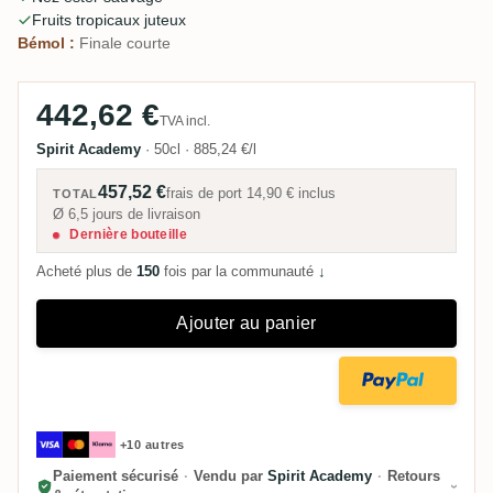
sèche, et certains la qualifient de "monodimensionnelle" –
Fruits tropicaux juteux
très fruitée tout du long.
Bémol :
Finale courte
442,62 €
TVA incl.
Spirit Academy
·
50cl
·
885,24 €/l
457,52 €
frais de port
14,90 €
inclus
TOTAL
Ø 6,5 jours de livraison
Dernière bouteille
Acheté plus de
150
fois par la communauté
↓
Ajouter au panier
+10 autres
Paiement sécurisé
·
Vendu par
Spirit Academy
·
Retours