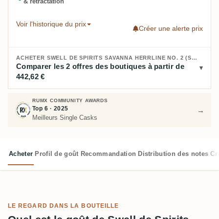
& rétractation
Voir l'historique du prix
Créer une alerte prix
ACHETER SWELL DE SPIRITS SAVANNA HERRLINE NO. 2 (SELECTED BY SWELL DE SPIRITS) TH1 2017 :
Comparer les 2 offres des boutiques à partir de
442,62 €
RUMX COMMUNITY AWARDS
Top 6 · 2025
→
Meilleurs Single Casks
Acheter
Profil de goût
Recommandation
Distribution des notes
Cr
LE REGARD DANS LA BOUTEILLE