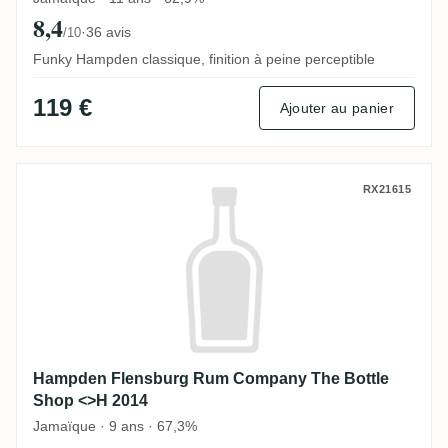
8,4
·
36 avis
/10
Funky Hampden classique, finition à peine perceptible
119 €
Ajouter au panier
Hampden Flensburg Rum Company The Bo
RX21615
Hampden Flensburg Rum Company The Bottle
Shop <>H 2014
Jamaïque · 9 ans · 67,3%