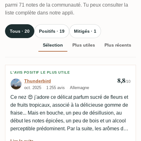
parmi 71 notes de la communauté. Tu peux consulter la
liste complète dans notre appli.
Tous · 20
Positifs · 19
Mitigés · 1
Sélection
Plus utiles
Plus récents
Avis de Thunderbird
L'AVIS POSITIF LE PLUS UTILE
8,8
Thunderbird
/10
oct. 2025
1 255 avis
Allemagne
Ce nez 😍 j'adore ce délicat parfum sucré de fleurs et
de fruits tropicaux, associé à la délicieuse gomme de
fraise... Mais en bouche, un peu de désillusion, au
début les notes épicées, un peu de bois et un alcool
perceptible prédominent. Par la suite, les arômes du
nez réapparaissent, même s'ils ne sont pas aussi