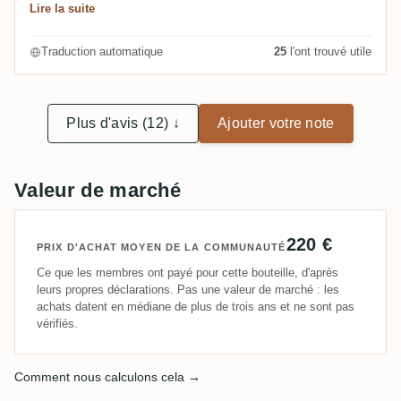
mais pas tout à fait dans la ligue supérieure de ce que
Lire la suite
n'en reste pas moins un rhum de première classe !
Savanna peut produire.
Edit : après une nouvelle comparaison, il n'est
Traduction automatique
25
l'ont trouvé utile
globalement pas aussi puissant que son
prédécesseur. Profil gustatif légèrement plus amer et
moins fruité.
Plus d'avis (12) ↓
Ajouter votre note
Valeur de marché
220 €
PRIX D'ACHAT MOYEN DE LA COMMUNAUTÉ
Ce que les membres ont payé pour cette bouteille, d'après
leurs propres déclarations. Pas une valeur de marché : les
achats datent en médiane de plus de trois ans et ne sont pas
vérifiés.
Comment nous calculons cela →