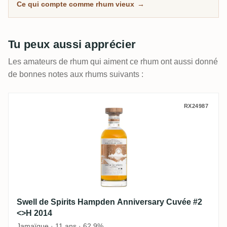
Ce qui compte comme rhum vieux
→
Tu peux aussi apprécier
Les amateurs de rhum qui aiment ce rhum ont aussi donné
de bonnes notes aux rhums suivants :
Swell de Spirits Hampden Anniversary Cu
RX24987
Swell de Spirits Hampden Anniversary Cuvée #2
<>H 2014
Jamaïque · 11 ans · 62,9%