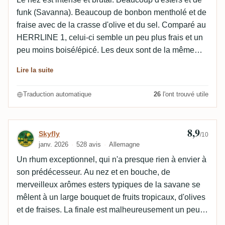
funk (Savanna). Beaucoup de bonbon mentholé et de
fraise avec de la crasse d'olive et du sel. Comparé au
HERRLINE 1, celui-ci semble un peu plus frais et un
peu moins boisé/épicé. Les deux sont de la même
qualité et de la même qualité HERR. Je préfère
Lire la suite
légèrement le n° 1 dans cette séance. En bouche, j'ai
un panier de fruits tropicaux assez complexe. Il y a
Traduction automatique
26
l'ont trouvé utile
beaucoup d'esters, du chocolat au lait, de la douceur
et du sel en même temps. Dans l'ensemble, le
mélange de HERR et de C20 fonctionne assez bien
8,9
Avis de Skyfly
Skyfly
/10
et forme un profil général agréable. Cependant, pour
janv. 2026
528 avis
Allemagne
moi, le No. 2 n'est pas à la hauteur de son
Un rhum exceptionnel, qui n'a presque rien à envier à
prédécesseur en raison d'un manque d'intensité (et
son prédécesseur. Au nez et en bouche, de
de puissance du HERR). De plus, il n'est pas aussi
merveilleux arômes esters typiques de la savane se
bien équilibré et rond que certains GA de Savanna
mêlent à un large bouquet de fruits tropicaux, d'olives
(l'embouteillage d'aujourd'hui en tant que côte à côte :
et de fraises. La finale est malheureusement un peu
RX11969
). En résumé : très belle mise en bouteille
plate, ce qui donne l'avantage à son prédécesseur. Il