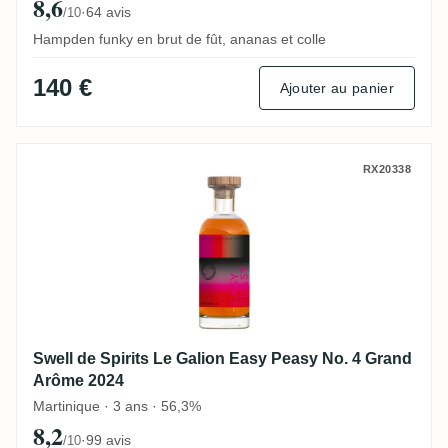
8,6
·
64 avis
/10
Hampden funky en brut de fût, ananas et colle
140 €
Ajouter au panier
Swell de Spirits Le Galion Easy Peasy No
RX20338
Swell de Spirits Le Galion Easy Peasy No. 4 Grand
Arôme 2024
Martinique · 3 ans · 56,3%
8,2
·
99 avis
/10