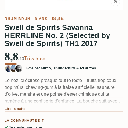
RHUM BRUN
· 8 ANS · 59,5%
Swell de Spirits Savanna
HERRLINE No. 2 (Selected by
Swell de Spirits) TH1 2017
8,8
Très bien
/10
Noté par
Mirco
,
Thunderbird
&
69 autres
↓
Le nez ici éclipse presque tout le reste – fruits tropicaux
trop mûrs, chewing-gum à la fraise artificielle, saumure
d'olive, menthe et une pointe d'ester chimique qui te
ramène à une confiserie d'enfance. La bouche suit avec
papaye, fruit de la passion et une colonne vertébrale de
Lire la suite
chêne épicé à un 59,5 % bien caché. Plusieurs
LA COMMUNAUTÉ DIT
dégustateurs notent que la finale est un peu courte et
Nez ester sauvage