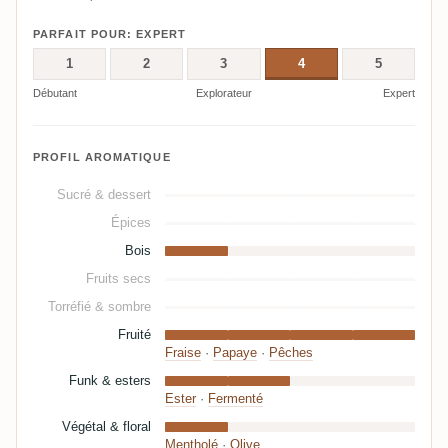
PARFAIT POUR: EXPERT
1
2
3
4
5
Débutant
Explorateur
Expert
PROFIL AROMATIQUE
Sucré & dessert
Épices
Bois
Fruits secs
Torréfié & sombre
Fruité
Fraise
·
Papaye
·
Pêches
Funk & esters
Ester
·
Fermenté
Végétal & floral
Mentholé
·
Olive