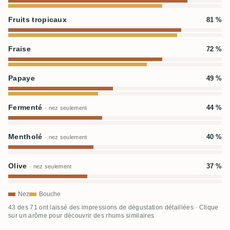
Fruits tropicaux
81 %
Fraise
72 %
Papaye
49 %
Fermenté
44 %
· nez seulement
Mentholé
40 %
· nez seulement
Olive
37 %
· nez seulement
Nez
Bouche
43 des 71 ont laissé des impressions de dégustation détaillées · Clique
sur un arôme pour découvrir des rhums similaires