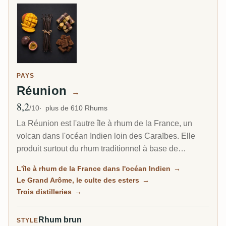
PAYS
Réunion
→
8,2
Note moyenne
/10
plus de 610 Rhums
La Réunion est l'autre île à rhum de la France, un
volcan dans l'océan Indien loin des Caraïbes. Elle
produit surtout du rhum traditionnel à base de
mélasse, mais sa vraie renommée est le Grand
L'île à rhum de la France dans l'océan Indien
→
Arôme : un style longuement fermenté et riche en
Le Grand Arôme, le culte des esters
→
esters, aussi sauvage et tropical que tout ce qui vient
Trois distilleries
→
de la Jamaïque, et le rhum que les collectionneurs
recherchent ici.
Rhum brun
STYLE