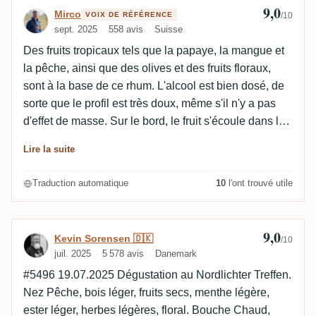
sèche. Mon problème avec les rhums Savanna,
9,0
Avis de Mirco
Mirco
VOIX DE RÉFÉRENCE
/10
même si j'aime leur goût fruité, est que leurs finales
sept. 2025
558 avis
Suisse
sèches et amères ne me conviennent pas, et ce fut
Des fruits tropicaux tels que la papaye, la mangue et
malheureusement un autre exemple de cela. Une
la pêche, ainsi que des olives et des fruits floraux,
autre chose qui a fait baisser la note pour moi est que
sont à la base de ce rhum. L'alcool est bien dosé, de
le profil estérien et fermenté a dominé le profil gustatif
sorte que le profil est très doux, même s'il n'y a pas
trop à mon goût.
d'effet de masse. Sur le bord, le fruit s'écoule dans le
fond, rehaussé par de belles notes d'estragon,
Lire la suite
d'épices et d'une légère note d'orange. La finale est
longue, chaleureuse et encore plus fondue avec une
Traduction automatique
10
l'ont trouvé utile
touche subtile de cuivre et d'olives.
9,0
Avis de Kevin Sorensen 🇩🇰
Kevin Sorensen 🇩🇰
/10
juil. 2025
5 578 avis
Danemark
#5496 19.07.2025 Dégustation au Nordlichter Treffen.
Nez Pêche, bois léger, fruits secs, menthe légère,
ester léger, herbes légères, floral. Bouche Chaud,