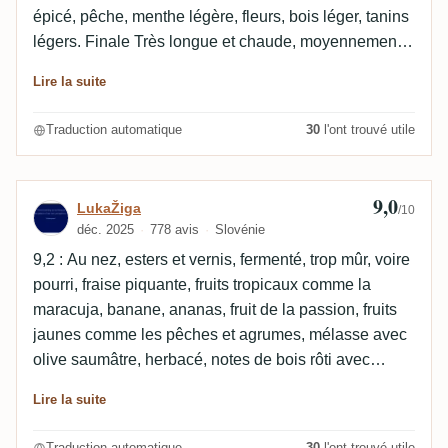
épicé, pêche, menthe légère, fleurs, bois léger, tanins
légers. Finale Très longue et chaude, moyennement
épicée, légèrement sèche, peu boisée, pêche,
Lire la suite
menthe légère.
Traduction automatique
30
l'ont trouvé utile
9,0
Avis de LukaŽiga
LukaŽiga
/10
déc. 2025
778 avis
Slovénie
9,2 : Au nez, esters et vernis, fermenté, trop mûr, voire
pourri, fraise piquante, fruits tropicaux comme la
maracuja, banane, ananas, fruit de la passion, fruits
jaunes comme les pêches et agrumes, mélasse avec
olive saumâtre, herbacé, notes de bois rôti avec
caramel, confiserie, qui viennent titiller nos narines. À
Lire la suite
l’aération, notes médicinales comme caoutchouc,
colle apparaissent, acidité, orange amère, très
Traduction automatique
30
l'ont trouvé utile