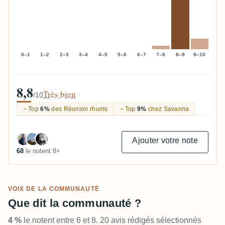
0–1
1–2
2–3
3–4
4–5
5–6
6–7
7–8
8–9
9–10
8,8
Très bien
/10
Top
6%
des Réunion rhums
Top
9%
chez Savanna
Ajouter votre note
68
le notent 8+
VOIX DE LA COMMUNAUTÉ
Que dit la communauté ?
4 %
le notent entre 6 et 8. 20 avis rédigés sélectionnés