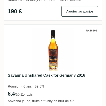
190 €
Ajouter au panier
Savanna Unshared Cask for Germany 201
RX16505
Savanna Unshared Cask for Germany 2016
Réunion · 6 ans · 59,5%
8,4
·
114 avis
/10
Savanna jeune, fruité et funky en brut de fût