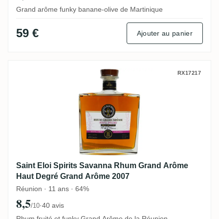
Grand arôme funky banane-olive de Martinique
59 €
Ajouter au panier
Saint Eloi Spirits Savanna Rhum Grand 
RX17217
Saint Eloi Spirits Savanna Rhum Grand Arôme
Haut Degré Grand Arôme 2007
Réunion · 11 ans · 64%
8,5
·
40 avis
/10
Rhum fruité et funky Grand Arôme de la Réunion