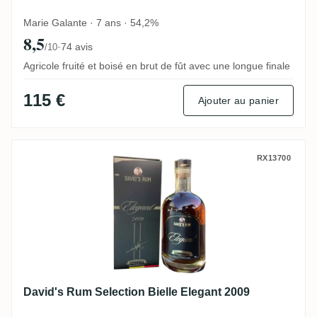
Marie Galante · 7 ans · 54,2%
8,5
·
74 avis
/10
Agricole fruité et boisé en brut de fût avec une longue finale
115 €
Ajouter au panier
David's Rum Selection Bielle Elegant 200
RX13700
David's Rum Selection Bielle Elegant 2009