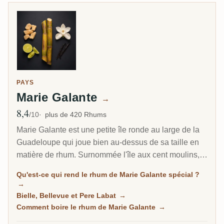
PAYS
Marie Galante
→
8,4
Note moyenne
/10
plus de 420 Rhums
Marie Galante est une petite île ronde au large de la
Guadeloupe qui joue bien au-dessus de sa taille en
matière de rhum. Surnommée l'île aux cent moulins,
elle produit un agricole puissant et fort en alcool,
Qu'est-ce qui rend le rhum de Marie Galante spécial ?
souvent embouteillé à 59 degrés et plus, depuis trois
→
distilleries en activité. Pour les amateurs d'agricole,
Bielle, Bellevue et Pere Labat
→
c'est l'un des coins les plus typés du monde du rhum
Comment boire le rhum de Marie Galante
→
français.