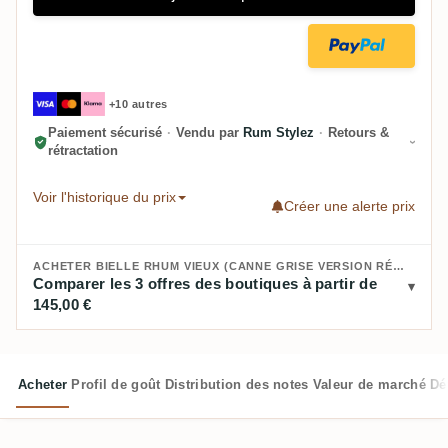
+10 autres
Paiement sécurisé
·
Vendu par
Rum Stylez
·
Retours &
rétractation
Voir l'historique du prix
Créer une alerte prix
ACHETER BIELLE RHUM VIEUX (CANNE GRISE VERSION RÉDUITE) 2018 :
Comparer les 3 offres des boutiques à partir de
145,00 €
Acheter
Profil de goût
Distribution des notes
Valeur de marché
Dé