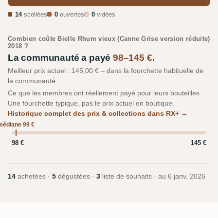
14
scellées
0
ouvertes
0
vidées
Combien coûte Bielle Rhum vieux (Canne Grise version réduite)
2018 ?
La communauté a payé
98–145 €
.
Meilleur prix actuel : 145,00 € – dans la fourchette habituelle de
la communauté.
Ce que les membres ont réellement payé pour leurs bouteilles.
Une fourchette typique, pas le prix actuel en boutique.
Historique complet des prix & collections dans RX+ →
médiane 99 €
98 €
145 €
14
achetées ·
5
dégustées ·
3
liste de souhaits · au
6 janv. 2026