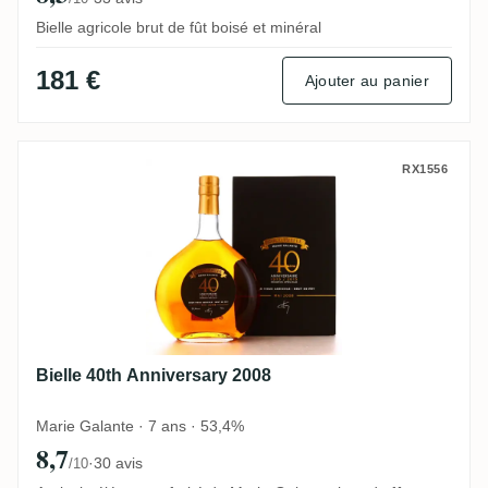
Bielle agricole brut de fût boisé et minéral
181 €
Ajouter au panier
Bielle 40th Anniversary 2008
RX1556
Bielle 40th Anniversary 2008
Marie Galante · 7 ans · 53,4%
8,7
·
30 avis
/10