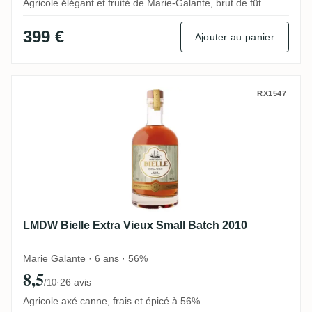
Agricole élégant et fruité de Marie-Galante, brut de fût
399 €
Ajouter au panier
LMDW Bielle Extra Vieux Small Batch 201
RX1547
LMDW Bielle Extra Vieux Small Batch 2010
Marie Galante · 6 ans · 56%
8,5
·
26 avis
/10
Agricole axé canne, frais et épicé à 56%.