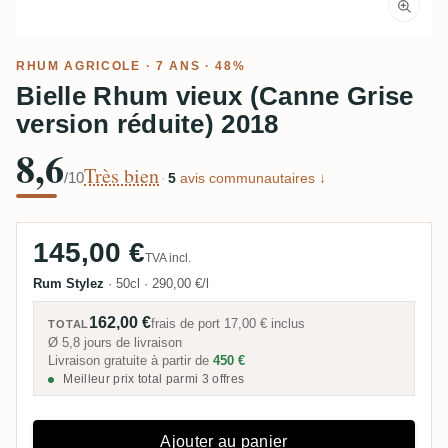
RHUM AGRICOLE
· 7 ANS · 48%
Bielle Rhum vieux (Canne Grise
version réduite) 2018
8,6
Très bien
/10
·
5
avis communautaires ↓
145,00 €
TVA incl.
Rum Stylez
·
50cl
·
290,00 €/l
162,00 €
frais de port
17,00 €
inclus
TOTAL
Ø 5,8 jours de livraison
Livraison gratuite à partir de
450 €
Meilleur prix total parmi 3 offres
Ajouter au panier