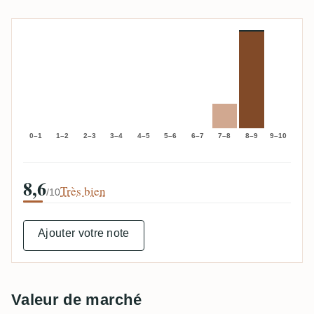
0–1
1–2
2–3
3–4
4–5
5–6
6–7
7–8
8–9
9–10
8,6
Très bien
/10
Ajouter votre note
Valeur de marché