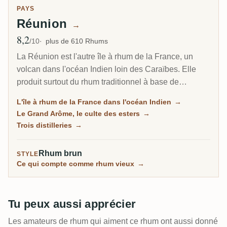
PAYS
Réunion
→
8,2
Note moyenne
/10
plus de 610 Rhums
La Réunion est l'autre île à rhum de la France, un
volcan dans l'océan Indien loin des Caraïbes. Elle
produit surtout du rhum traditionnel à base de
mélasse, mais sa vraie renommée est le Grand
L'île à rhum de la France dans l'océan Indien
→
Arôme : un style longuement fermenté et riche en
Le Grand Arôme, le culte des esters
→
esters, aussi sauvage et tropical que tout ce qui vient
Trois distilleries
→
de la Jamaïque, et le rhum que les collectionneurs
recherchent ici.
Rhum brun
STYLE
Ce qui compte comme rhum vieux
→
Tu peux aussi apprécier
Les amateurs de rhum qui aiment ce rhum ont aussi donné