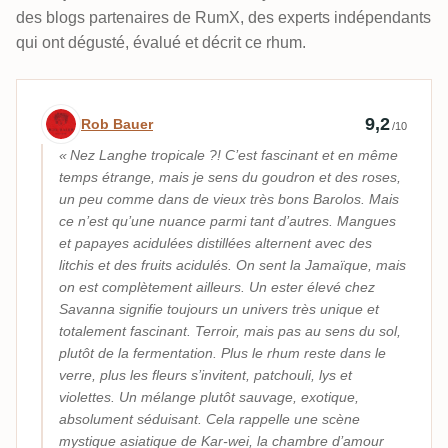
des blogs partenaires de RumX, des experts indépendants
qui ont dégusté, évalué et décrit ce rhum.
Avis d’expert par Rob Bauer
9,2
Rob Bauer
/10
Nez Langhe tropicale ?! C’est fascinant et en même
temps étrange, mais je sens du goudron et des roses,
un peu comme dans de vieux très bons Barolos. Mais
ce n’est qu’une nuance parmi tant d’autres. Mangues
et papayes acidulées distillées alternent avec des
litchis et des fruits acidulés. On sent la Jamaïque, mais
on est complètement ailleurs. Un ester élevé chez
Savanna signifie toujours un univers très unique et
totalement fascinant. Terroir, mais pas au sens du sol,
plutôt de la fermentation. Plus le rhum reste dans le
verre, plus les fleurs s’invitent, patchouli, lys et
violettes. Un mélange plutôt sauvage, exotique,
absolument séduisant. Cela rappelle une scène
mystique asiatique de Kar-wei, la chambre d’amour