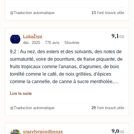
d'adhérence.
Traduction automatique
13
l'ont trouvé utile
9,1
Avis de LukaŽiga
LukaŽiga
/10
déc. 2025
776 avis
Slovénie
9,2 : Au nez, des esters et des solvants, des notes de
surmaturité, voire de pourriture, de fraise piquante, de
fruits tropicaux comme l'ananas, d'agrumes, de bois
torréfié comme le café, de noix grillées, d'épices
comme la cannelle, de canne à sucre mentholée,
viennent chatouiller nos narines. À l'aération, la
Lire la suite
canne à sucre est florale, fraîche avec du thé,
herbacée, végétale avec des notes salées d'olive,
Traduction automatique
29
l'ont trouvé utile
médicinales comme le caoutchouc et le savon, des
notes de confiserie avec des pâtisseries, du caramel,
du piment de la Jamaïque et divers fruits comme la
9,0
Avis de crazyforgoodbooze
crazyforgoodbooze
/10
banane, les abricots secs et les figues... 9,1 : En