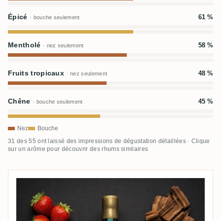
Épicé
61 %
· bouche seulement
Mentholé
58 %
· nez seulement
Fruits tropicaux
48 %
· nez seulement
Chêne
45 %
· bouche seulement
Nez
Bouche
31 des 55 ont laissé des impressions de dégustation détaillées · Clique
sur un arôme pour découvrir des rhums similaires