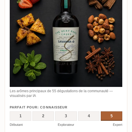
Les arômes principaux de 55 dégustations de la communauté —
visualisés par IA
PARFAIT POUR: CONNAISSEUR
1
2
3
4
5
Débutant
Explorateur
Expert