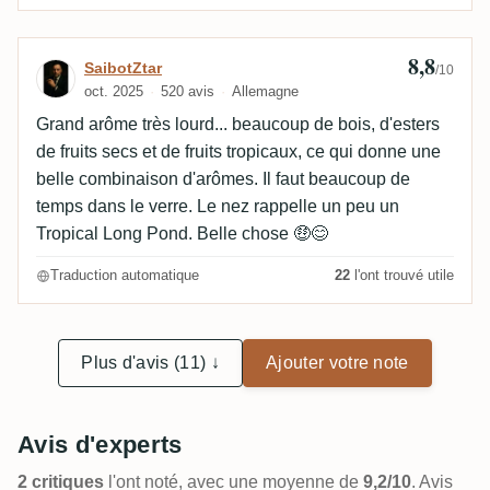
8,8
Avis de SaibotZtar
SaibotZtar
/10
oct. 2025
520 avis
Allemagne
Grand arôme très lourd... beaucoup de bois, d'esters
de fruits secs et de fruits tropicaux, ce qui donne une
belle combinaison d'arômes. Il faut beaucoup de
temps dans le verre. Le nez rappelle un peu un
Tropical Long Pond. Belle chose 🤑😊
Traduction automatique
22
l'ont trouvé utile
Plus d'avis (11) ↓
Ajouter votre note
Avis d'experts
2 critiques
l'ont noté, avec une moyenne de
9,2/10
. Avis