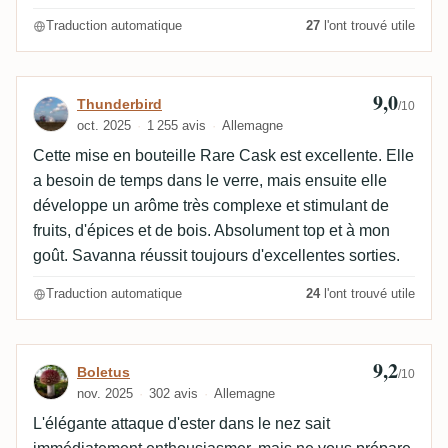
comme des esters, du caoutchouc, légèrement sale.
Modification : 13.12.2025
Traduction automatique
27
l'ont trouvé utile
9,0
Avis de Thunderbird
Thunderbird
/10
oct. 2025
1 255 avis
Allemagne
Cette mise en bouteille Rare Cask est excellente. Elle
a besoin de temps dans le verre, mais ensuite elle
développe un arôme très complexe et stimulant de
fruits, d'épices et de bois. Absolument top et à mon
goût. Savanna réussit toujours d'excellentes sorties.
Traduction automatique
24
l'ont trouvé utile
9,2
Avis de Boletus
Boletus
/10
nov. 2025
302 avis
Allemagne
L'élégante attaque d'ester dans le nez sait