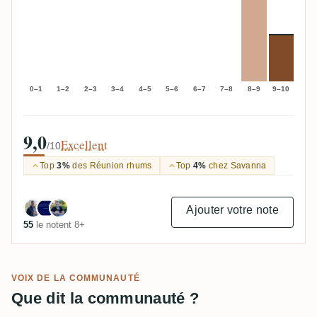
0–1
1–2
2–3
3–4
4–5
5–6
6–7
7–8
8–9
9–10
9,0
Excellent
/10
Top
3%
des Réunion rhums
Top
4%
chez Savanna
Ajouter votre note
55
le notent 8+
VOIX DE LA COMMUNAUTÉ
Que dit la communauté ?