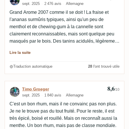
sept. 2025
2 476 avis
Allemagne
bouche, l'attaque est intense, médicinale avec des
Grand Arome 2007 comme il se doit ! La fraise et
esters, piquante avec des fraises trop mûres et
l'ananas surmûris typiques, ainsi qu'un peu de
pourries, de la canne à sucre végétale avec des
menthol et de chewing-gum à la cannelle sont
olives salées. À mesure que le rhum s'assouplit, il
clairement reconnaissables, mais sont quelque peu
devient très rond, la canne est sucrée avec du sucre
masqués par le bois. Des tanins acidulés, légèrement
brun, du miel, de la menthe, des fruits secs comme
salés, mais aussi beaucoup de notes amères et
des raisins, des abricots et des dattes, des fruits
Lire la suite
astringentes. Grand arôme très intense, avec une
tropicaux comme la banane, l'ananas, des agrumes
quantité de bois inhabituelle, mais pas trop
comme l'orange amère, le pamplemousse, et peut-
Traduction automatique
28
l'ont trouvé utile
dominante. Il a tout simplement plus d'arômes de
être la cerise acide.Le bois est torréfié avec du pain
torréfaction et plus de tanins que les GA's 2007, ce
croustillant, boisé, épicé avec du clou de girofle, peut-
qui n'enlève rien à sa qualité. Il faut définitivement
être du piment de la Jamaïque. 8,9 : La finale est
8,6
Avis de Timo Groeger
Timo Groeger
/10
prendre le temps de l'apprécier ! C'est ma préférée
longue, sèche et tannique, avec diverses notes de
sept. 2025
1 840 avis
Allemagne
parmi les 3 éditions "very rare cask" précédentes ! 😄
bois torréfié comme le café, le chocolat, la praline, la
C'est un bon rhum, mais il ne convainc pas non plus.
🇷🇪
confiserie, légèrement fumée et épicée, boisée,
Je ne le trouve pas du tout fruité. Pour le reste, il est
associant différents fruits secs, tropicaux et agrumes,
très épicé, boisé et rouillé. Mais on reconnaît aussi la
fraise, cerise, pourri, piquant et des notes médicinales
menthe. Un bon rhum, mais pas de classe mondiale.