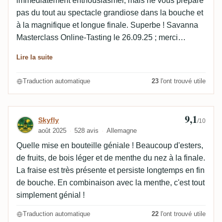
immédiatement enthousiasmer, mais ne vous prépare
pas du tout au spectacle grandiose dans la bouche et
à la magnifique et longue finale. Superbe ! Savanna
Masterclass Online-Tasting le 26.09.25 ; merci
beaucoup à l'équipe RumX.
Lire la suite
Traduction automatique
23
l'ont trouvé utile
9,1
Avis de Skyfly
Skyfly
/10
août 2025
528 avis
Allemagne
Quelle mise en bouteille géniale ! Beaucoup d'esters,
de fruits, de bois léger et de menthe du nez à la finale.
La fraise est très présente et persiste longtemps en fin
de bouche. En combinaison avec la menthe, c'est tout
simplement génial !
Traduction automatique
22
l'ont trouvé utile