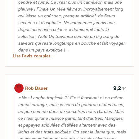
cendré et fumé. Ce n’est plus un caméléon mais une
pieuvre ! Finale Un rêve fiévreux incroyablement long
qui laisse un goût sec, presque artificiel, de fleurs
séchées et d’asphalte. Ne commence jamais une
dégustation avec celui-ci, il dominerait toute la
sélection. Note Un Savanna comme un big bang de
saveurs qui reste longtemps en bouche et fait voyager
dans un pays exotique !
Lire l'avis complet →
Avis d’expert par Rob Bauer
9,2
Rob Bauer
/10
Nez Langhe tropicale ?! C’est fascinant et en même
temps étrange, mais je sens du goudron et des roses,
un peu comme dans de vieux très bons Barolos. Mais
ce n’est qu’une nuance parmi tant d’autres. Mangues
et papayes acidulées distillées alternent avec des
litchis et des fruits acidulés. On sent la Jamaïque, mais
on est complètement ailleurs. Un ester élevé chez