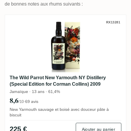
de bonnes notes aux rhums suivants :
The Wild Parrot New Yarmouth NY Distiller
RX13281
The Wild Parrot New Yarmouth NY Distillery
(Special Edition for Corman Collins) 2009
Jamaïque · 13 ans · 61,4%
8,6
·
69 avis
/10
New Yarmouth sauvage et boisé avec douceur pâte à
biscuit
225 €
Ajouter au panier