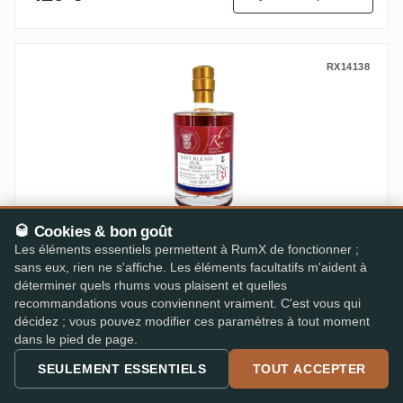
Rumclub Private Selection Ed. 31 (Navy
RX14138
🥃 Cookies & bon goût
Rumclub Private Selection Ed. 31 (Navy Blend
Les éléments essentiels permettent à RumX de fonctionner ;
Rum HQNB)
sans eux, rien ne s'affiche. Les éléments facultatifs m'aident à
Plusieurs pays · 20–32 ans · 64,35%
déterminer quels rhums vous plaisent et quelles
9,0
recommandations vous conviennent vraiment. C'est vous qui
·
76 avis
/10
décidez ; vous pouvez modifier ces paramètres à tout moment
Blend navy vieux, intense et complexe
dans le pied de page.
SEULEMENT ESSENTIELS
TOUT ACCEPTER
499 €
Ajouter au panier