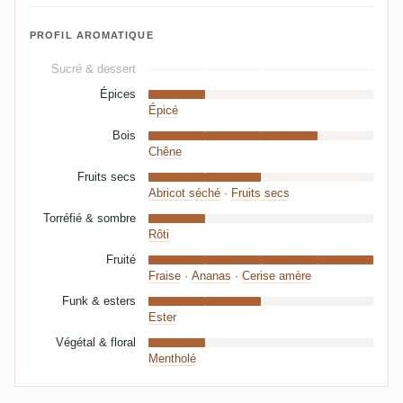
PROFIL AROMATIQUE
Sucré & dessert
Épices
Épicé
Bois
Chêne
Fruits secs
Abricot séché
·
Fruits secs
Torréfié & sombre
Rôti
Fruité
Fraise
·
Ananas
·
Cerise amère
Funk & esters
Ester
Végétal & floral
Mentholé