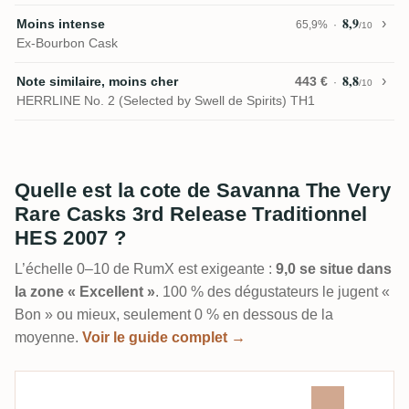
8,9
Moins intense
65,9%
/10
Ex-Bourbon Cask
8,8
Note similaire, moins cher
443 €
/10
HERRLINE No. 2 (Selected by Swell de Spirits) TH1
Quelle est la cote de Savanna The Very
Rare Casks 3rd Release Traditionnel
HES 2007 ?
L’échelle 0–10 de RumX est exigeante :
9,0 se situe dans
la zone « Excellent »
. 100 % des dégustateurs le jugent «
Bon » ou mieux, seulement 0 % en dessous de la
moyenne.
Voir le guide complet →