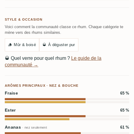
STYLE & OCCASION
Voici comment la communauté classe ce rhum. Chaque catégorie te
mène vers des rhums similaires.
🪵
Mûr & boisé
🥃
À déguster pur
🥃
Quel verre pour quel rhum ?
Le guide de la
communauté →
ARÔMES PRINCIPAUX · NEZ & BOUCHE
Fraise
65 %
Ester
65 %
Ananas
61 %
· nez seulement