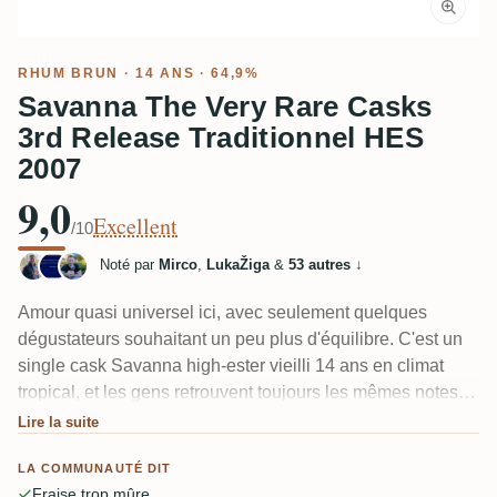
RHUM BRUN
· 14 ANS · 64,9%
Savanna The Very Rare Casks
3rd Release Traditionnel HES
2007
9,0
Excellent
/10
Noté par
Mirco
,
LukaŽiga
&
53 autres
↓
Amour quasi universel ici, avec seulement quelques
dégustateurs souhaitant un peu plus d'équilibre. C'est un
single cask Savanna high-ester vieilli 14 ans en climat
tropical, et les gens retrouvent toujours les mêmes notes :
fraise trop mûre, menthol et menthe, vernis à ongles et
Lire la suite
colle, ananas, puis chêne rôti et épices. Le bois est plus
LA COMMUNAUTÉ DIT
présent que d'habitude pour un Grand Arôme 2007, mais
Fraise trop mûre