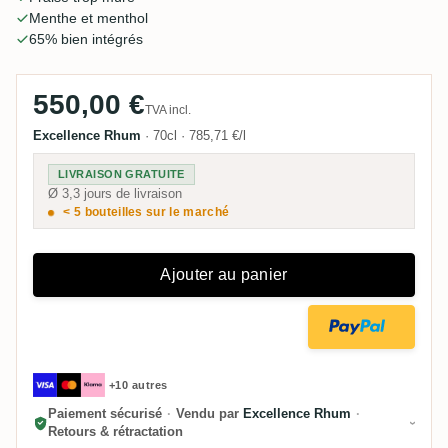
la plupart trouvent que ça vaut le coup.
Menthe et menthol
65% bien intégrés
550,00 €
TVA incl.
Excellence Rhum
·
70cl
·
785,71 €/l
LIVRAISON GRATUITE
Ø 3,3 jours de livraison
< 5 bouteilles sur le marché
Ajouter au panier
+10 autres
Paiement sécurisé
·
Vendu par
Excellence Rhum
·
Retours & rétractation