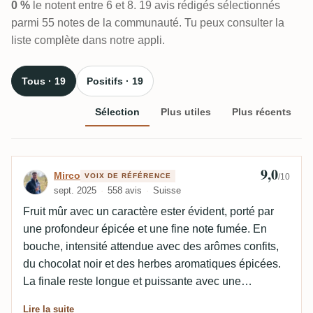
0 %
le notent entre 6 et 8. 19 avis rédigés sélectionnés
parmi 55 notes de la communauté. Tu peux consulter la
liste complète dans notre appli.
Tous · 19
Positifs · 19
Sélection
Plus utiles
Plus récents
9,0
Avis de Mirco
Mirco
VOIX DE RÉFÉRENCE
/10
sept. 2025
558 avis
Suisse
Fruit mûr avec un caractère ester évident, porté par
une profondeur épicée et une fine note fumée. En
bouche, intensité attendue avec des arômes confits,
du chocolat noir et des herbes aromatiques épicées.
La finale reste longue et puissante avec une
combinaison harmonieuse de douceur, d'épices et
Lire la suite