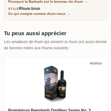
Pourquoi la Barbade est le berceau du rhum
→
Rhum brun
STYLE
Ce qui compte comme rhum vieux
→
Tu peux aussi apprécier
Les amateurs de rhum qui aiment ce rhum ont aussi donné
de bonnes notes aux rhums suivants :
Romdeluxe Beenleigh Distillery Series No
RX20515
Romdeluxe Beenleigh Distillery Series No. 3