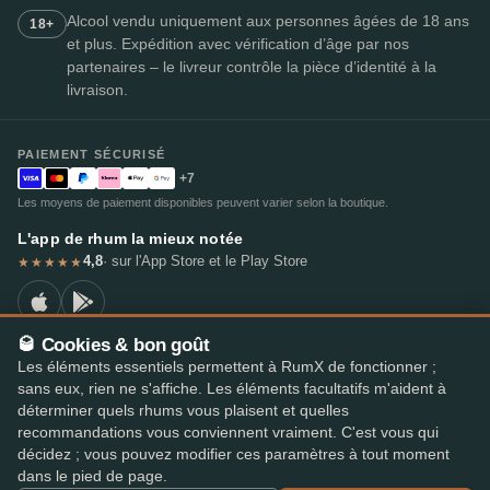
Alcool vendu uniquement aux personnes âgées de 18 ans
18+
et plus. Expédition avec vérification d’âge par nos
partenaires – le livreur contrôle la pièce d’identité à la
livraison.
PAIEMENT SÉCURISÉ
+7
Les moyens de paiement disponibles peuvent varier selon la boutique.
L'app de rhum la mieux notée
4,8
· sur l'App Store et le Play Store
★★★★★
🥃 Cookies & bon goût
Les éléments essentiels permettent à RumX de fonctionner ;
© 2026 RumX
sans eux, rien ne s'affiche. Les éléments facultatifs m'aident à
RumX® est une marque de l'Union européenne enregistrée (EUTM n° 018407164).
déterminer quels rhums vous plaisent et quelles
Mentions légales
Politique de confidentialité
recommandations vous conviennent vraiment. C'est vous qui
Préférences en matière de cookies
Conditions générales
décidez ; vous pouvez modifier ces paramètres à tout moment
dans le pied de page.