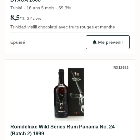
Trinité · 16 ans 5 mois · 59,3%
8,5
·
32 avis
/10
Trinidad vieilli chocolaté avec fruits rouges et menthe
Me prévenir
Épuisé
Romdeluxe Wild Series Rum Panama No. 2
RX12582
Romdeluxe Wild Series Rum Panama No. 24
(Batch 2) 1999