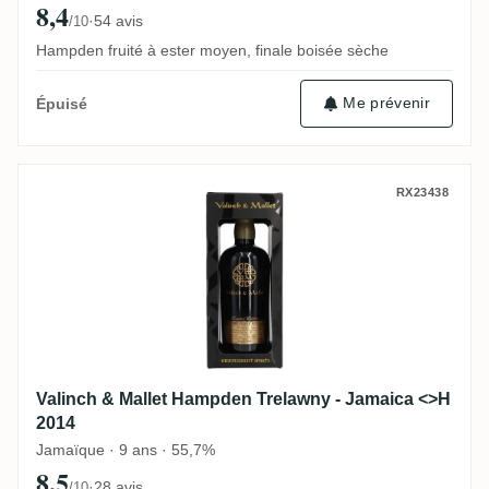
8,4
·
54 avis
/10
Hampden fruité à ester moyen, finale boisée sèche
Me prévenir
Épuisé
Valinch & Mallet Hampden Trelawny - Jam
RX23438
Valinch & Mallet Hampden Trelawny - Jamaica <>H
2014
Jamaïque · 9 ans · 55,7%
8,5
·
28 avis
/10