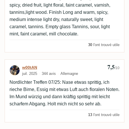
spicy, dried fruit, light floral, faint caramel, varnish,
tannins,light wood. Finish Long and warm, spicy,
medium intense light dry, naturally sweet, light
caramel, tannins. Empty glass Tannins, sour, light
mint, faint caramel, mill chocolate.
30
l'ont trouvé utile
7,5
Avis de w00tAN
w00tAN
/10
juil. 2025
344 avis
Allemagne
Nordlichter Treffen 07/25: Nase etwas sprittig, ich
rieche Birne, Essig mit etwas Luft auch floralen Noten.
Im Mund würzig und dann kräftig sprittig mit leicht
scharfem Abgang. Holt mich nicht so sehr ab.
13
l'ont trouvé utile