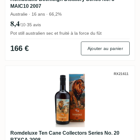
MAIC10 2007
Australie · 16 ans · 66,2%
8,4
·
35 avis
/10
Pot still australien sec et fruité à la force du fût
166 €
Ajouter au panier
Romdeluxe Ten Cane Collectors Series N
RX21611
Romdeluxe Ten Cane Collectors Series No. 20
BTXCA 2008