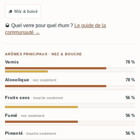
🪵
Mûr & boisé
🥃
Quel verre pour quel rhum ?
Le guide de la
communauté →
ARÔMES PRINCIPAUX · NEZ & BOUCHE
Vernis
78 %
Alcoolique
78 %
· nez seulement
Fruits secs
56 %
· bouche seulement
Fumé
56 %
· nez seulement
Pimenté
56 %
· bouche seulement