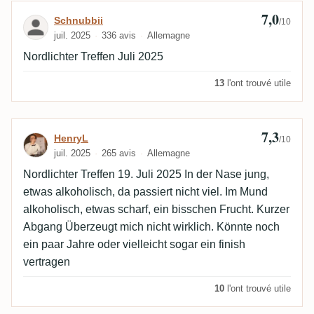
7,0
Avis de Schnubbii
Schnubbii
/10
juil. 2025
336 avis
Allemagne
Nordlichter Treffen Juli 2025
13
l'ont trouvé utile
7,3
Avis de HenryL
HenryL
/10
juil. 2025
265 avis
Allemagne
Nordlichter Treffen 19. Juli 2025 In der Nase jung,
etwas alkoholisch, da passiert nicht viel. Im Mund
alkoholisch, etwas scharf, ein bisschen Frucht. Kurzer
Abgang Überzeugt mich nicht wirklich. Könnte noch
ein paar Jahre oder vielleicht sogar ein finish
vertragen
10
l'ont trouvé utile