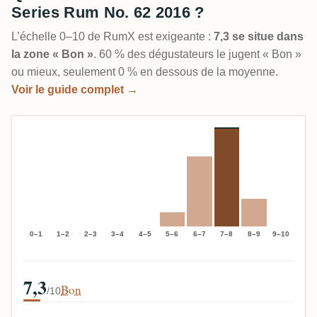
Series Rum No. 62 2016 ?
L’échelle 0–10 de RumX est exigeante :
7,3 se situe dans
la zone « Bon »
. 60 % des dégustateurs le jugent « Bon »
ou mieux, seulement 0 % en dessous de la moyenne.
Voir le guide complet →
0–1
1–2
2–3
3–4
4–5
5–6
6–7
7–8
8–9
9–10
7,3
Bon
/10