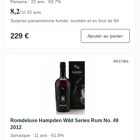
Panama · 22 ans · 63,7%
8,2
·
32 avis
/10
Surprise panaméenne fumée, tourbée et en brut de fût
229 €
Ajouter au panier
Romdeluxe Hampden Wild Series Rum No.
RX17065
Romdeluxe Hampden Wild Series Rum No. 49
2012
Jamaïque · 11 ans · 61,9%