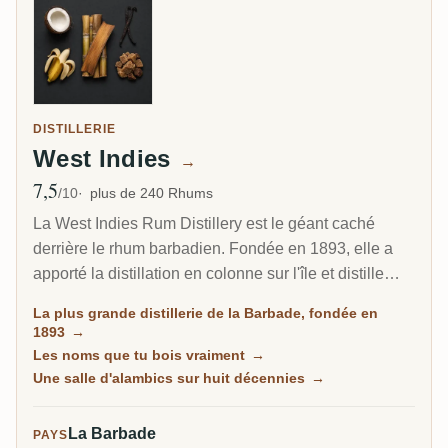
DISTILLERIE
West Indies
→
7,5
Note moyenne
/10
plus de 240 Rhums
La West Indies Rum Distillery est le géant caché
derrière le rhum barbadien. Fondée en 1893, elle a
apporté la distillation en colonne sur l'île et distille
aujourd'hui environ 85 pour cent de tout le rhum de la
La plus grande distillerie de la Barbade, fondée en
Barbade. Depuis 2017, elle est le foyer barbadien de
1893
→
Plantation Rum, et pourtant l'essentiel de sa
Les noms que tu bois vraiment
→
production te parvient sous d'autres noms.
Une salle d'alambics sur huit décennies
→
La Barbade
PAYS