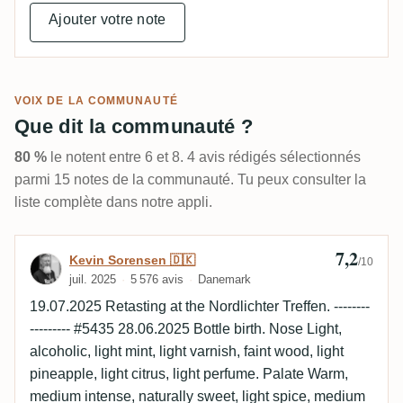
Ajouter votre note
VOIX DE LA COMMUNAUTÉ
Que dit la communauté ?
80 %
le notent entre 6 et 8. 4 avis rédigés sélectionnés
parmi 15 notes de la communauté. Tu peux consulter la
liste complète dans notre appli.
7,2
Avis de Kevin Sorensen 🇩🇰
Kevin Sorensen 🇩🇰
/10
juil. 2025
5 576 avis
Danemark
19.07.2025 Retasting at the Nordlichter Treffen. --------
--------- #5435 28.06.2025 Bottle birth. Nose Light,
alcoholic, light mint, light varnish, faint wood, light
pineapple, light citrus, light perfume. Palate Warm,
medium intense, naturally sweet, light spice, medium