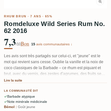
RHUM BRUN
· 7 ANS · 65%
Romdeluxe Wild Series Rum No.
62 2016
7,3
Bon
/10
·
15
avis communautaires ↓
Les avis sont très partagés sur celui-ci, et "jeune" est le
mot qui revient sans cesse. Oublie la vanille et la noix de
coco classiques de la Barbade – ce rhum est piquant et
brut, avec du vernis, des zestes d'agrumes, des fruits secs
et une pointe de poivre et de tanins. À 65%, l'alcool est fort
Lire la suite
et un peu tranchant. Un dégustateur a perçu une note
LA COMMUNAUTÉ DIT
minérale, presque médicinale à la Rockley, qui le rendait
Barbade atypique
intéressant plutôt que rebutant.
Note minérale médicinale
Bémol :
Goût jeune