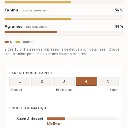
Tanins
56 %
· bouche seulement
Agrumes
44 %
· nez seulement
Nez
Bouche
9 des 15 ont laissé des impressions de dégustation détaillées · Clique
sur un arôme pour découvrir des rhums similaires
PARFAIT POUR: EXPERT
1
2
3
4
5
Débutant
Explorateur
Expert
PROFIL AROMATIQUE
Sucré & dessert
Mielleux