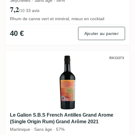
Seychelles · Sans âge · 56%
7,2
·
33 avis
/10
Rhum de canne vert et minéral, mieux en cocktail
40 €
Ajouter au panier
Le Galion S.B.S French Antilles Grand A
RX13273
Le Galion S.B.S French Antilles Grand Arome
(Single Origin Rum) Grand Arôme 2021
Martinique · Sans âge · 57%