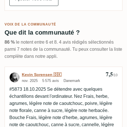
VOIX DE LA COMMUNAUTÉ
Que dit la communauté ?
86 %
le notent entre 6 et 8. 4 avis rédigés sélectionnés
parmi 7 notes de la communauté. Tu peux consulter la liste
complète dans notre appli.
7,5
Avis de Kevin Sorensen 🇩🇰
Kevin Sorensen 🇩🇰
/10
nov. 2025
5 575 avis
Danemark
#5873 18.10.2025 Se détendre avec quelques
échantillons devant l'ordinateur. Nez Frais, herbe,
agrumes, légère note de caoutchouc, poivre, légère
note florale, canne à sucre, légère note herbacée.
Bouche Frais, légère note d'herbe, agrumes, légère
note de caoutchouc, canne à sucre, cannelle, légère