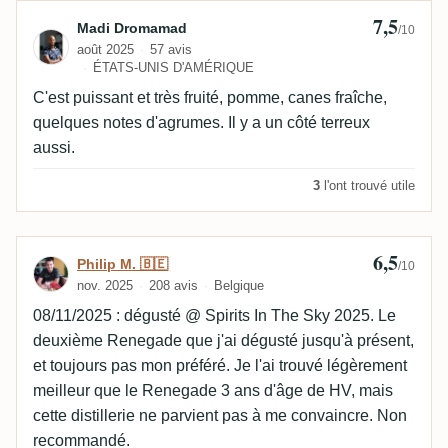
7,5
Avis de Madi Dromamad
Madi Dromamad
/10
août 2025
57 avis
ÉTATS-UNIS D'AMÉRIQUE
C'est puissant et très fruité, pomme, canes fraîche,
quelques notes d'agrumes. Il y a un côté terreux
aussi.
3
l'ont trouvé utile
6,5
Avis de Philip M. 🇧🇪
Philip M. 🇧🇪
/10
nov. 2025
208 avis
Belgique
08/11/2025 : dégusté @ Spirits In The Sky 2025. Le
deuxième Renegade que j'ai dégusté jusqu'à présent,
et toujours pas mon préféré. Je l'ai trouvé légèrement
meilleur que le Renegade 3 ans d'âge de HV, mais
cette distillerie ne parvient pas à me convaincre. Non
recommandé.