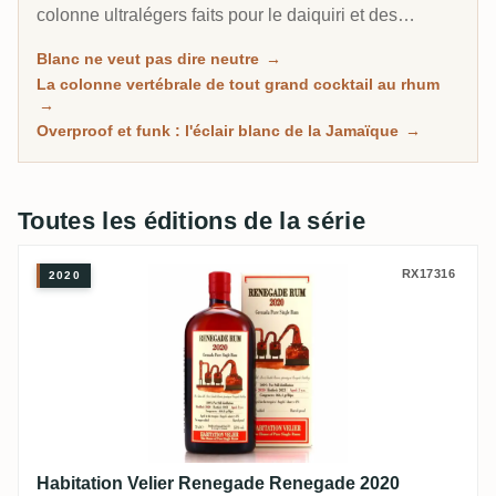
colonne ultralégers faits pour le daiquiri et des
overproofs jamaïcains non vieillis à 63 pour cent qui
Blanc ne veut pas dire neutre
→
sentent le marché aux fruits en feu. Cette page
La colonne vertébrale de tout grand cocktail au rhum
rassemble tous les rhums non vieillis de RumX, des
→
chevaux de trait à cocktail aux eaux-de-vie de pur jus
Overproof et funk : l'éclair blanc de la Jamaïque
→
portées par le terroir.
Toutes les éditions de la série
Habitation Velier Renegade Renegade 202
RX17316
2020
Habitation Velier Renegade Renegade 2020