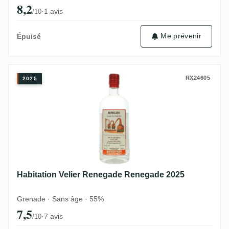
8,2
·
1 avis
/10
Me prévenir
Épuisé
Habitation Velier Renegade Renegade 202
RX24605
2025
Habitation Velier Renegade Renegade 2025
Grenade · Sans âge · 55%
7,5
·
7 avis
/10