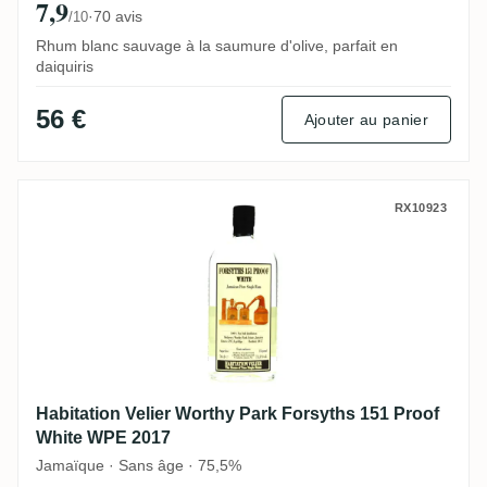
7,9
·
70 avis
/10
Rhum blanc sauvage à la saumure d'olive, parfait en
daiquiris
56 €
Ajouter au panier
Habitation Velier Worthy Park Forsyths 1
RX10923
Habitation Velier Worthy Park Forsyths 151 Proof
White WPE 2017
Jamaïque · Sans âge · 75,5%