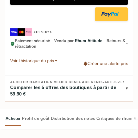
+10 autres
Paiement sécurisé
·
Vendu par
Rhum Attitude
·
Retours &
rétractation
Voir l'historique du prix
Créer une alerte prix
ACHETER HABITATION VELIER RENEGADE RENEGADE 2025 :
Comparer les 5 offres des boutiques à partir de
59,90 €
Acheter
Profil de goût
Distribution des notes
Critiques de rhum
V