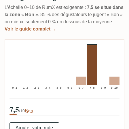
L’échelle 0–10 de RumX est exigeante :
7,5 se situe dans
la zone « Bon »
. 85 % des dégustateurs le jugent « Bon »
ou mieux, seulement 0 % en dessous de la moyenne.
Voir le guide complet →
0–1
1–2
2–3
3–4
4–5
5–6
6–7
7–8
8–9
9–10
7,5
Bon
/10
Ajouter votre note