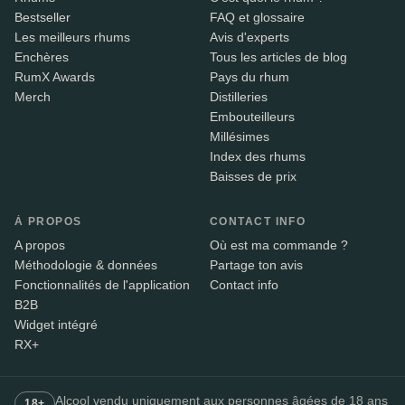
Bestseller
FAQ et glossaire
Les meilleurs rhums
Avis d'experts
Enchères
Tous les articles de blog
RumX Awards
Pays du rhum
Merch
Distilleries
Embouteilleurs
Millésimes
Index des rhums
Baisses de prix
À PROPOS
CONTACT INFO
A propos
Où est ma commande ?
Méthodologie & données
Partage ton avis
Fonctionnalités de l'application
Contact info
B2B
Widget intégré
RX+
Alcool vendu uniquement aux personnes âgées de 18 ans
18+