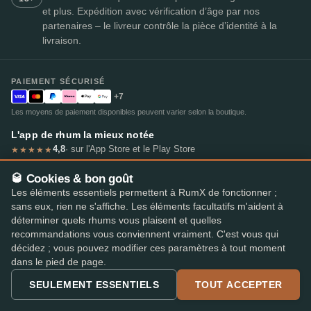
et plus. Expédition avec vérification d’âge par nos
partenaires – le livreur contrôle la pièce d’identité à la
livraison.
PAIEMENT SÉCURISÉ
+7
Les moyens de paiement disponibles peuvent varier selon la boutique.
L'app de rhum la mieux notée
4,8
· sur l'App Store et le Play Store
★★★★★
🥃 Cookies & bon goût
Les éléments essentiels permettent à RumX de fonctionner ;
sans eux, rien ne s'affiche. Les éléments facultatifs m'aident à
déterminer quels rhums vous plaisent et quelles
© 2026 RumX
recommandations vous conviennent vraiment. C'est vous qui
RumX® est une marque de l'Union européenne enregistrée (EUTM n° 018407164).
Mentions légales
Politique de confidentialité
décidez ; vous pouvez modifier ces paramètres à tout moment
Préférences en matière de cookies
Conditions générales
dans le pied de page.
SEULEMENT ESSENTIELS
TOUT ACCEPTER