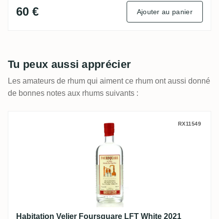
60 €
Ajouter au panier
Tu peux aussi apprécier
Les amateurs de rhum qui aiment ce rhum ont aussi donné
de bonnes notes aux rhums suivants :
Habitation Velier Foursquare LFT White 2
RX11549
Habitation Velier Foursquare LFT White 2021