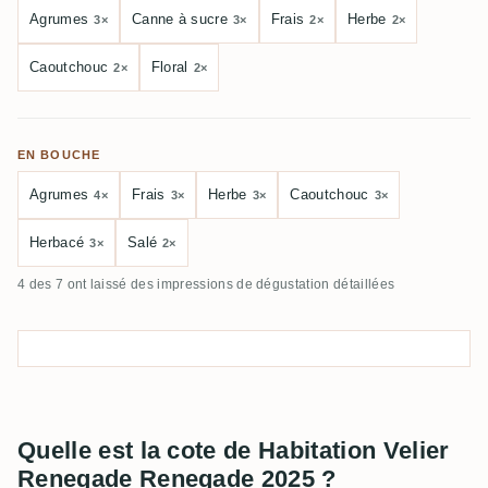
Agrumes
Canne à sucre
Frais
Herbe
3×
3×
2×
2×
Caoutchouc
Floral
2×
2×
EN BOUCHE
Agrumes
Frais
Herbe
Caoutchouc
4×
3×
3×
3×
Herbacé
Salé
3×
2×
4 des 7 ont laissé des impressions de dégustation détaillées
Quelle est la cote de Habitation Velier
Renegade Renegade 2025 ?