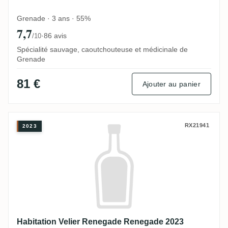
Grenade · 3 ans · 55%
7,7
·
86 avis
/10
Spécialité sauvage, caoutchouteuse et médicinale de
Grenade
81 €
Ajouter au panier
Habitation Velier Renegade Renegade 202
RX21941
2023
Habitation Velier Renegade Renegade 2023