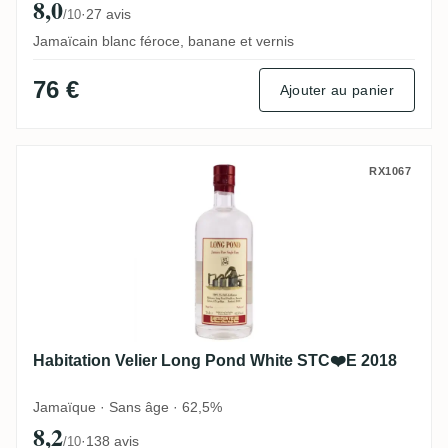
8,0
·
27 avis
/10
Jamaïcain blanc féroce, banane et vernis
76 €
Ajouter au panier
Habitation Velier Long Pond White STC❤️
RX1067
Habitation Velier Long Pond White STC❤️E 2018
Jamaïque · Sans âge · 62,5%
8,2
·
138 avis
/10