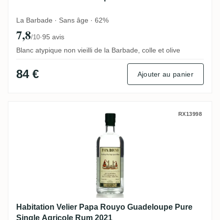
La Barbade · Sans âge · 62%
7,8
·
95 avis
/10
Blanc atypique non vieilli de la Barbade, colle et olive
84 €
Ajouter au panier
Habitation Velier Papa Rouyo Guadeloupe
RX13998
Habitation Velier Papa Rouyo Guadeloupe Pure
Single Agricole Rum 2021