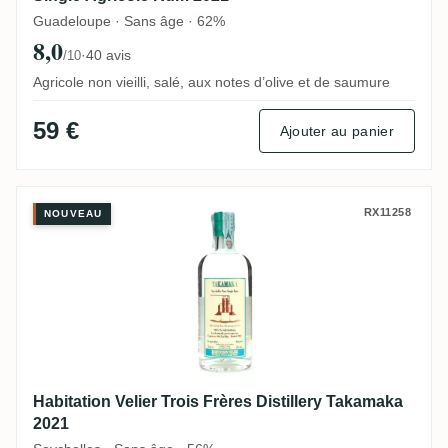
Guadeloupe · Sans âge · 62%
8,0
·
40 avis
/10
Agricole non vieilli, salé, aux notes d’olive et de saumure
59 €
Ajouter au panier
Habitation Velier Trois Frères Distillery 
RX11258
NOUVEAU
Habitation Velier Trois Frères Distillery Takamaka
2021