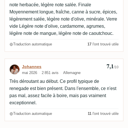
note herbacée, légère note salée. Finale
Moyennement longue, fraîche, canne à sucre, épices,
légèrement salée, légère note d'olive, minérale. Verre
vide Légère note d'olive, cardamome, agrumes,
légère note de mangue, légère note de caoutchouc.
Traduction automatique
17
l'ont trouvé utile
7,1
Avis de Johannes
Johannes
/10
mai 2026
2 851 avis
Allemagne
Très déroutant au début. Ce profil typique de
renegade est bien présent. Dans l'ensemble, ce n'est
pas mal, assez facile à boire, mais pas vraiment
exceptionnel.
Traduction automatique
11
l'ont trouvé utile