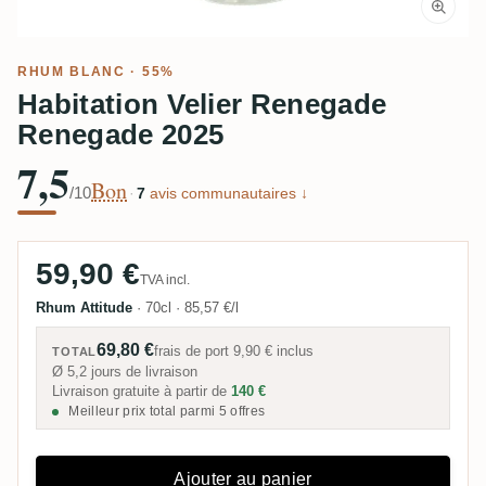
RHUM BLANC
· 55%
Habitation Velier Renegade
Renegade 2025
7,5
Bon
/10
·
7
avis communautaires ↓
59,90 €
TVA incl.
Rhum Attitude
·
70cl
·
85,57 €/l
69,80 €
frais de port
9,90 €
inclus
TOTAL
Ø 5,2 jours de livraison
Livraison gratuite à partir de
140 €
Meilleur prix total parmi 5 offres
Ajouter au panier