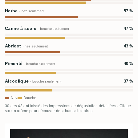
Herbe
57 %
· nez seulement
Canne à sucre
47 %
· bouche seulement
Abricot
43 %
· nez seulement
Pimenté
40 %
· bouche seulement
Alcoolique
37 %
· bouche seulement
Nez
Bouche
30 des 43 ont laissé des impressions de dégustation détaillées · Clique
sur un arôme pour découvrir des rhums similaires