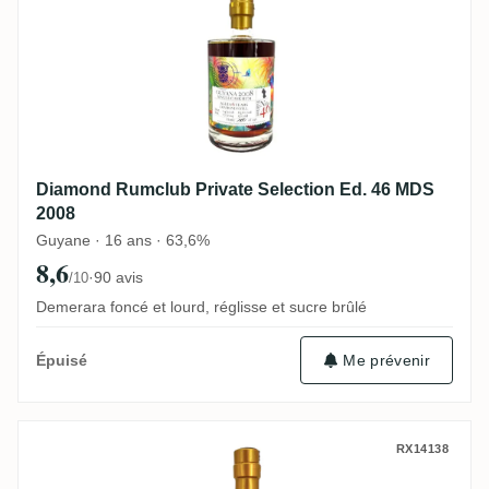
Diamond Rumclub Private Selection Ed. 46 MDS
2008
Guyane · 16 ans · 63,6%
8,6
·
90 avis
/10
Demerara foncé et lourd, réglisse et sucre brûlé
Me prévenir
Épuisé
Rumclub Private Selection Ed. 31 (Navy
RX14138