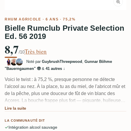
RHUM AGRICOLE
· 6 ANS · 75,2%
Bielle Rumclub Private Selection
Ed. 56 2019
8,7
Très bien
/10
Noté par
GuybrushThreepwood
,
Gunnar Böhme
"Bauerngaumen" 🤓
&
41 autres
↓
Voici le twist : à 75,2 %, presque personne ne détecte
l'alcool au nez. À la place, tu as du miel, de l'abricot mûr et
de la pêche, plus une douceur de fût de vin blanc des
Açores. La bouche frappe plus fort — piquante, huileuse,
avec de la canne à sucre et de l'herbe sur une longue
Lire la suite
finale. Plusieurs dégustateurs ne le lisent presque pas
LA COMMUNAUTÉ DIT
comme un agricole, ce qui le rend soit fascinant, soit un
Intégration alcool sauvage
peu trop eau-de-vie pour toi.