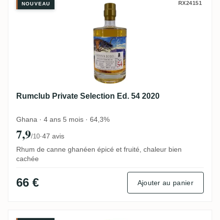
Rumclub Private Selection Ed. 54 2020
RX24151
NOUVEAU
Rumclub Private Selection Ed. 54 2020
Ghana · 4 ans 5 mois · 64,3%
7,9
·
47 avis
/10
Rhum de canne ghanéen épicé et fruité, chaleur bien
cachée
66 €
Ajouter au panier