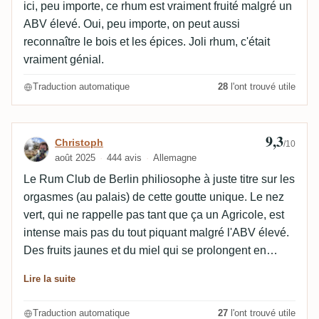
ici, peu importe, ce rhum est vraiment fruité malgré un
ABV élevé. Oui, peu importe, on peut aussi
reconnaître le bois et les épices. Joli rhum, c'était
vraiment génial.
Traduction automatique
28
l'ont trouvé utile
9,3
Avis de Christoph
Christoph
/10
août 2025
444 avis
Allemagne
Le Rum Club de Berlin philiosophe à juste titre sur les
orgasmes (au palais) de cette goutte unique. Le nez
vert, qui ne rappelle pas tant que ça un Agricole, est
intense mais pas du tout piquant malgré l'ABV élevé.
Des fruits jaunes et du miel qui se prolongent en
bouche. A l'aveugle, il n'est probablement pas
Lire la suite
immédiatement identifiable comme une Agricole, ce
qui pourrait être un avantage pour ceux qui n'aiment
Traduction automatique
27
l'ont trouvé utile