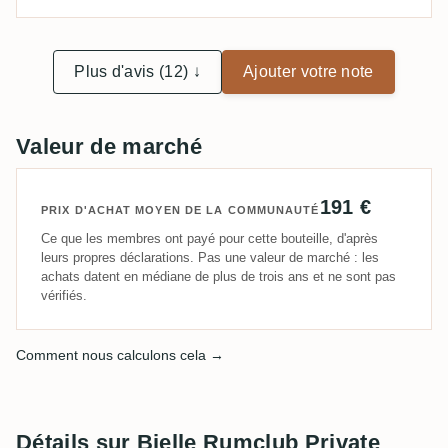
pas trop les Agricoles. En fin de bouche, on a chaud
et l'intensité est là, mais l'alcool est si parfaitement
intégré qu'on peut parler à juste titre d'orgasme du
Plus d'avis (12) ↓
Ajouter votre note
palais.
Valeur de marché
191 €
PRIX D'ACHAT MOYEN DE LA COMMUNAUTÉ
Ce que les membres ont payé pour cette bouteille, d'après
leurs propres déclarations. Pas une valeur de marché : les
achats datent en médiane de plus de trois ans et ne sont pas
vérifiés.
Comment nous calculons cela →
Détails sur Bielle Rumclub Private