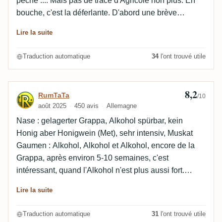
pêche .... Mais pas de trace d'Agricole non plus. En
l'oxygène pénètre dans la bouche, il devient
bouche, c'est la déferlante. D'abord une brève
brièvement un peu effervescent.
douceur, puis l'alcool pétille déjà puissamment sur la
Lire la suite
langue et engourdit légèrement les papilles. Puis
apparaissent le piment, la torréfaction et, plus tard, la
Traduction automatique
34
l'ont trouvé utile
pêche et les premiers signes de verdure. La finale,
assez longue, révèle peu à peu les arômes typiques
de l'agroalimentaire. Je ne le trouve pas vraiment de
8,2
Avis de RumTaTa
RumTaTa
/10
première classe, j'en ai eu de bien meilleurs dans
août 2025
450 avis
Allemagne
mon verre. Mais comme souvent, c'est une question
Nase : gelagerter Grappa, Alkohol spürbar, kein
de goût. Je n'en ai définitivement pas besoin d'une
Honig aber Honigwein (Met), sehr intensiv, Muskat
bouteille.
Gaumen : Alkohol, Alkohol et Alkohol, encore de la
Grappa, après environ 5-10 semaines, c'est
intéressant, quand l'Alkohol n'est plus aussi fort.
Aujourd'hui, je ne suis toujours pas aussi douée qu'au
Lire la suite
début, mais je devrais encore une fois boire de l'eau.
Si la lumière s'échappe des 3. ou 4. Schlückchen
Traduction automatique
31
l'ont trouvé utile
dran gewöhnt hat, ist der Alkohol nicht mehr so