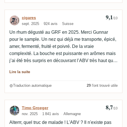
drückend. Beaucoup d'eau, peu d'amertume.
Nachklang : seeehr lang aber hauptsächlich bitter /
9,1
Avis de cigares
cigares
/10
Eiche. Hmm, je n'ai pas perdu la main et si j'ai
sept. 2025
924 avis
Suisse
toujours eu des problèmes avec l'Agricole, je trouve
Un rhum dégusté au GRF en 2025. Merci Gunnar
que ce Rhum Bielle et les résultats euphorisants ne
pour le sample. Un nez qui déjà me transporte, épicé,
sont pas à la hauteur. Au lieu d'être un rhum très bon,
amer, fermenté, fruité et poivré. De la vraie
très intense et très axé sur l'agriculture, il n'a pas duré
complexité. La bouche est puissante en arômes mais
très longtemps selon mon point de vue de laienhaften.
j’ai été très surpris en découvrant l’ABV très haut que
l’on ne sent pas vraiment. Beaucoup d’amplitude ici,
Lire la suite
beaucoup d’épices, de la profondeur aussi. La finale
est super longue et le côté vineux que je devinais est
Traduction automatique
29
l'ont trouvé utile
évident ici et donne une énorme complexité à ce
rhum. Un coup de cœur pour cet agricole qui ne
ressemble pas à un agricole et pour un vieillissement
8,7
Avis de Timo Groeger
Timo Groeger
/10
en fûts de vin blanc des Açores totalement réussi !
nov. 2025
1 841 avis
Allemagne
Alterrr, quel truc de malade ! L'ABV ? Il n'existe pas