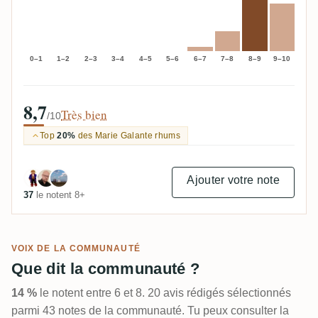
0–1
1–2
2–3
3–4
4–5
5–6
6–7
7–8
8–9
9–10
8,7
Très bien
/10
Top
20%
des Marie Galante rhums
Ajouter votre note
37
le notent 8+
VOIX DE LA COMMUNAUTÉ
Que dit la communauté ?
14 %
le notent entre 6 et 8. 20 avis rédigés sélectionnés
parmi 43 notes de la communauté. Tu peux consulter la