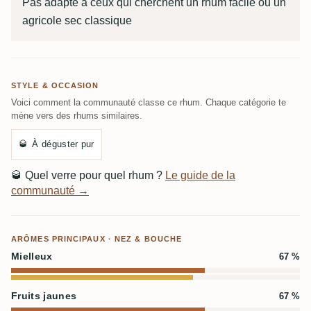
Pas adapté à ceux qui cherchent un rhum facile ou un
agricole sec classique
STYLE & OCCASION
Voici comment la communauté classe ce rhum. Chaque catégorie te
mène vers des rhums similaires.
🥃
À déguster pur
🥃
Quel verre pour quel rhum ?
Le guide de la
communauté →
ARÔMES PRINCIPAUX · NEZ & BOUCHE
Mielleux
67 %
Fruits jaunes
67 %