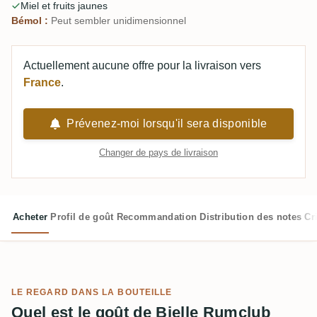
Miel et fruits jaunes
Bémol :
Peut sembler unidimensionnel
Actuellement aucune offre pour la livraison vers
France
.
Prévenez-moi lorsqu'il sera disponible
Changer de pays de livraison
Acheter
Profil de goût
Recommandation
Distribution des notes
Cr
LE REGARD DANS LA BOUTEILLE
Quel est le goût de Bielle Rumclub