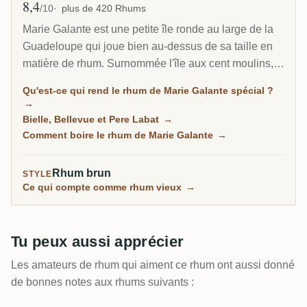
8,4
Note moyenne
/10
plus de 420 Rhums
Marie Galante est une petite île ronde au large de la
Guadeloupe qui joue bien au-dessus de sa taille en
matière de rhum. Surnommée l'île aux cent moulins,
elle produit un agricole puissant et fort en alcool,
Qu'est-ce qui rend le rhum de Marie Galante spécial ?
souvent embouteillé à 59 degrés et plus, depuis trois
→
distilleries en activité. Pour les amateurs d'agricole,
Bielle, Bellevue et Pere Labat
→
c'est l'un des coins les plus typés du monde du rhum
Comment boire le rhum de Marie Galante
→
français.
Rhum brun
STYLE
Ce qui compte comme rhum vieux
→
Tu peux aussi apprécier
Les amateurs de rhum qui aiment ce rhum ont aussi donné
de bonnes notes aux rhums suivants :