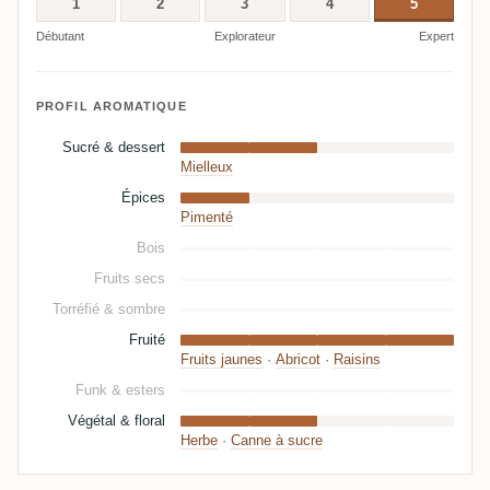
1
2
3
4
5
Débutant
Explorateur
Expert
PROFIL AROMATIQUE
Sucré & dessert
Mielleux
Épices
Pimenté
Bois
Fruits secs
Torréfié & sombre
Fruité
Fruits jaunes
·
Abricot
·
Raisins
Funk & esters
Végétal & floral
Herbe
·
Canne à sucre