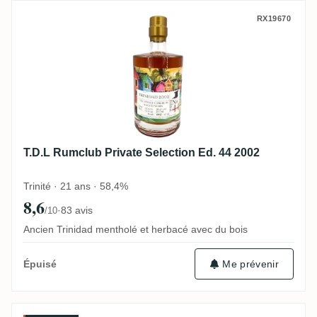
T.D.L Rumclub Private Selection Ed. 44 20
RX19670
T.D.L Rumclub Private Selection Ed. 44 2002
Trinité · 21 ans · 58,4%
8,6
·
83 avis
/10
Ancien Trinidad mentholé et herbacé avec du bois
Me prévenir
Épuisé