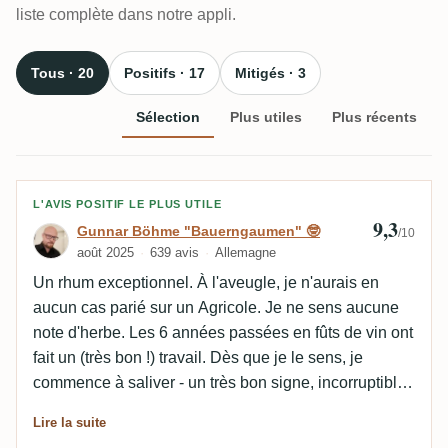
liste complète dans notre appli.
Tous · 20
Positifs · 17
Mitigés · 3
Sélection
Plus utiles
Plus récents
Avis de Gunnar Böhme "Bauerngaumen" 
L'AVIS POSITIF LE PLUS UTILE
9,3
Gunnar Böhme "Bauerngaumen" 🤓
/10
août 2025
639 avis
Allemagne
Un rhum exceptionnel. À l'aveugle, je n'aurais en
aucun cas parié sur un Agricole. Je ne sens aucune
note d'herbe. Les 6 années passées en fûts de vin ont
fait un (très bon !) travail. Dès que je le sens, je
commence à saliver - un très bon signe, incorruptible.
L'alcool est vraiment ZÉRO au nez. En bouche, le
Lire la suite
miel et les bonbons "Nimm Zwei" dominent. Une