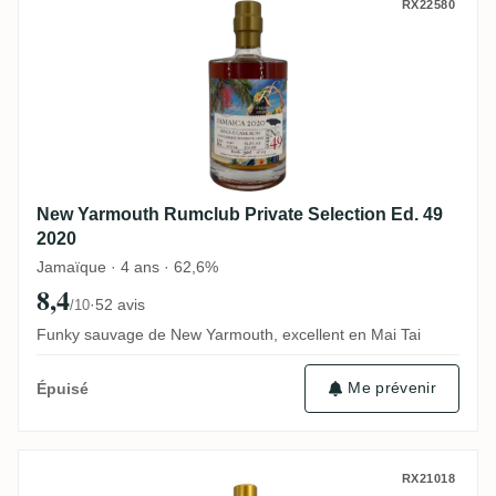
New Yarmouth Rumclub Private Selection 
RX22580
New Yarmouth Rumclub Private Selection Ed. 49
2020
Jamaïque · 4 ans · 62,6%
8,4
·
52 avis
/10
Funky sauvage de New Yarmouth, excellent en Mai Tai
Me prévenir
Épuisé
Diamond Rumclub Private Selection Ed. 
RX21018