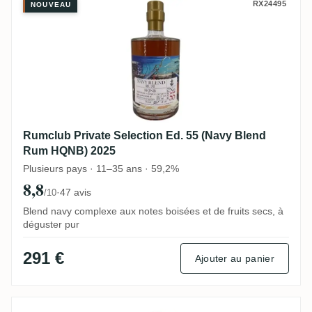
Rumclub Private Selection Ed. 55 (Navy 
RX24495
NOUVEAU
Rumclub Private Selection Ed. 55 (Navy Blend
Rum HQNB) 2025
Plusieurs pays · 11–35 ans · 59,2%
8,8
·
47 avis
/10
Blend navy complexe aux notes boisées et de fruits secs, à
déguster pur
291 €
Ajouter au panier