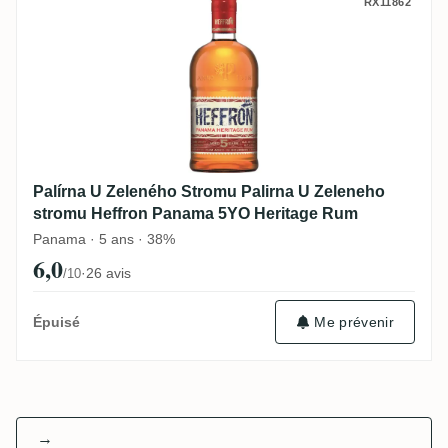
Palírna U Zeleného Stromu Palirna U Zel
RX11862
Palírna U Zeleného Stromu Palirna U Zeleneho
stromu Heffron Panama 5YO Heritage Rum
Panama · 5 ans · 38%
6,0
·
26 avis
/10
Me prévenir
Épuisé
→