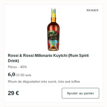
Rossi & Rossi Millonario Kuytchi (Rum Spi
RX16629
Rossi & Rossi Millonario Kuytchi (Rum Spirit
Drink)
Pérou · 40%
6,0
·
50 avis
/10
Rhum de dégustation très sucré, très axé toffee
29 €
Ajouter au panier