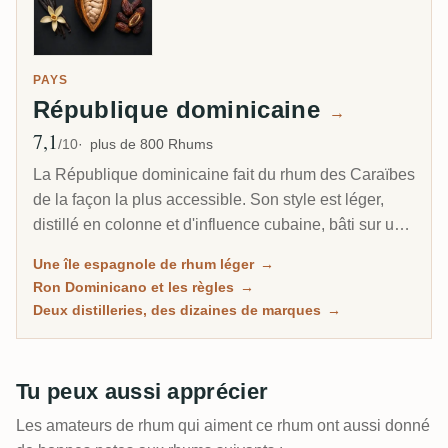
PAYS
République dominicaine
→
7,1
Note moyenne
/10
plus de 800 Rhums
La République dominicaine fait du rhum des Caraïbes
de la façon la plus accessible. Son style est léger,
distillé en colonne et d'influence cubaine, bâti sur un
long vieillissement à la chaleur tropicale plutôt que
Une île espagnole de rhum léger
→
sur le funk lourd de la Jamaïque ou de la Guyane.
Ron Dominicano et les règles
→
Des dizaines de marques familières remplissent les
Deux distilleries, des dizaines de marques
→
rayons, et pourtant presque toutes proviennent de
deux grandes distilleries seulement.
Tu peux aussi apprécier
Les amateurs de rhum qui aiment ce rhum ont aussi donné