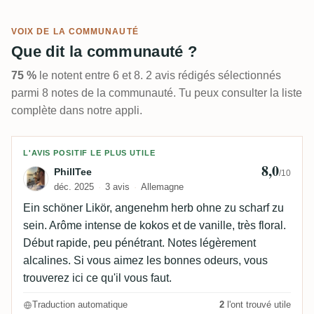
VOIX DE LA COMMUNAUTÉ
Que dit la communauté ?
75 %
le notent entre 6 et 8. 2 avis rédigés sélectionnés
parmi 8 notes de la communauté. Tu peux consulter la liste
complète dans notre appli.
Avis de PhillTee
L'AVIS POSITIF LE PLUS UTILE
8,0
PhillTee
/10
déc. 2025
3 avis
Allemagne
Ein schöner Likör, angenehm herb ohne zu scharf zu
sein. Arôme intense de kokos et de vanille, très floral.
Début rapide, peu pénétrant. Notes légèrement
alcalines. Si vous aimez les bonnes odeurs, vous
trouverez ici ce qu'il vous faut.
Traduction automatique
2
l'ont trouvé utile