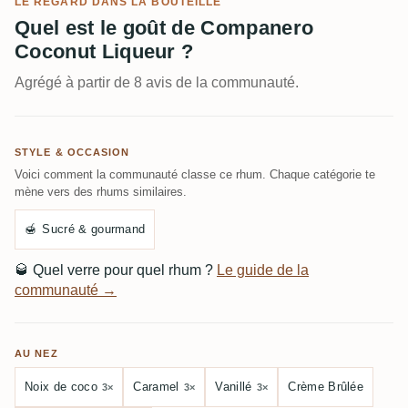
LE REGARD DANS LA BOUTEILLE
Quel est le goût de Companero
Coconut Liqueur ?
Agrégé à partir de 8 avis de la communauté.
STYLE & OCCASION
Voici comment la communauté classe ce rhum. Chaque catégorie te
mène vers des rhums similaires.
🍯
Sucré & gourmand
🥃
Quel verre pour quel rhum ?
Le guide de la
communauté →
AU NEZ
Noix de coco
Caramel
Vanillé
Crème Brûlée
3×
3×
3×