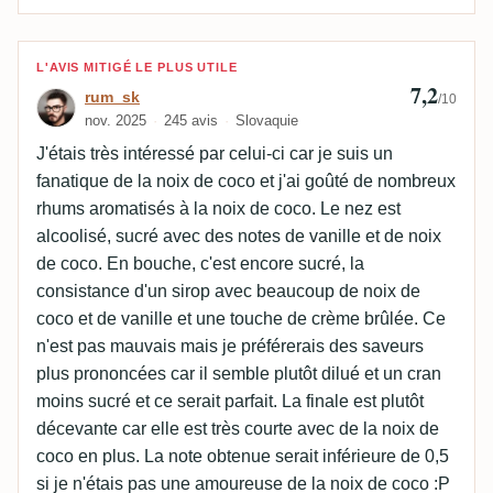
Avis de rum_sk
L'AVIS MITIGÉ LE PLUS UTILE
7,2
rum_sk
/10
nov. 2025
245 avis
Slovaquie
J'étais très intéressé par celui-ci car je suis un
fanatique de la noix de coco et j'ai goûté de nombreux
rhums aromatisés à la noix de coco. Le nez est
alcoolisé, sucré avec des notes de vanille et de noix
de coco. En bouche, c'est encore sucré, la
consistance d'un sirop avec beaucoup de noix de
coco et de vanille et une touche de crème brûlée. Ce
n'est pas mauvais mais je préférerais des saveurs
plus prononcées car il semble plutôt dilué et un cran
moins sucré et ce serait parfait. La finale est plutôt
décevante car elle est très courte avec de la noix de
coco en plus. La note obtenue serait inférieure de 0,5
si je n'étais pas une amoureuse de la noix de coco :P