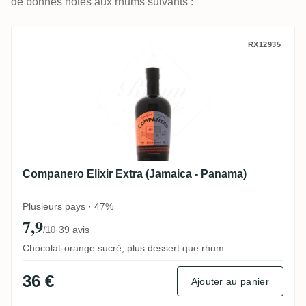
de bonnes notes aux rhums suivants :
Companero Elixir Extra (Jamaica - Panam
RX12935
Companero Elixir Extra (Jamaica - Panama)
Plusieurs pays · 47%
7,9
·
39 avis
/10
Chocolat-orange sucré, plus dessert que rhum
36 €
Ajouter au panier