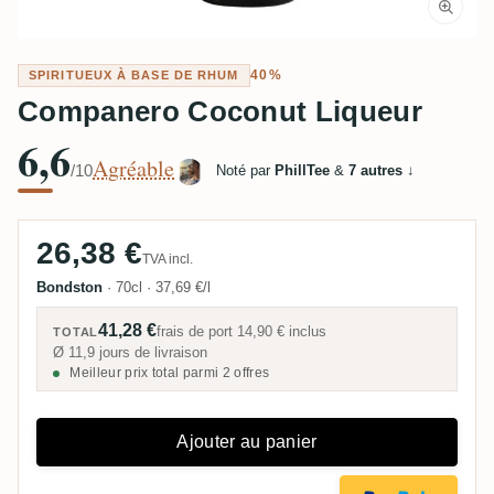
40%
SPIRITUEUX À BASE DE RHUM
Companero Coconut Liqueur
6,6
Agréable
/10
Noté par
PhillTee
&
7 autres
↓
26,38 €
TVA incl.
Bondston
·
70cl
·
37,69 €/l
41,28 €
frais de port
14,90 €
inclus
TOTAL
Ø 11,9 jours de livraison
Meilleur prix total parmi 2 offres
Ajouter au panier