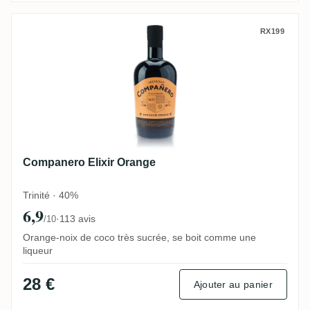
Companero Elixir Orange
RX199
Companero Elixir Orange
Trinité · 40%
6,9
·
113 avis
/10
Orange-noix de coco très sucrée, se boit comme une
liqueur
28 €
Ajouter au panier