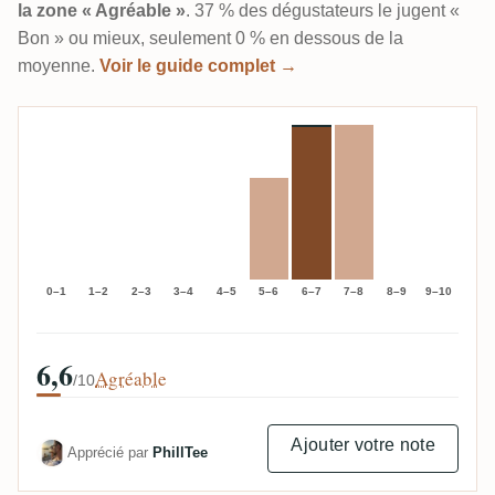
la zone « Agréable »
. 37 % des dégustateurs le jugent «
Bon » ou mieux, seulement 0 % en dessous de la
moyenne.
Voir le guide complet →
0–1
1–2
2–3
3–4
4–5
5–6
6–7
7–8
8–9
9–10
6,6
Agréable
/10
Ajouter votre note
Apprécié par
PhillTee