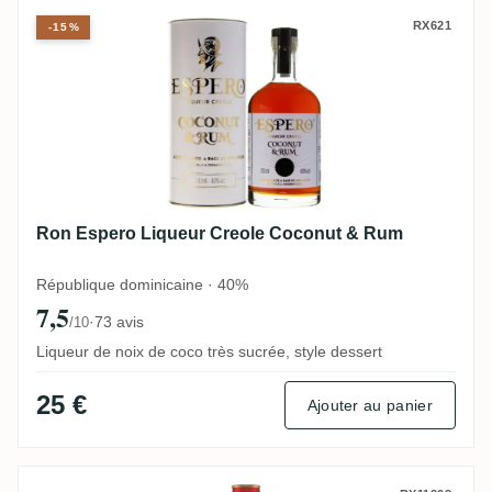
Ron Espero Liqueur Creole Coconut & Ru
RX621
-15%
Ron Espero Liqueur Creole Coconut & Rum
République dominicaine · 40%
7,5
·
73 avis
/10
Liqueur de noix de coco très sucrée, style dessert
25 €
Ajouter au panier