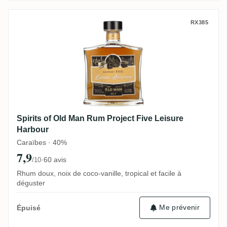
Spirits of Old Man Rum Project Five Leis
RX385
Spirits of Old Man Rum Project Five Leisure
Harbour
Caraïbes · 40%
7,9
·
60 avis
/10
Rhum doux, noix de coco-vanille, tropical et facile à
déguster
Me prévenir
Épuisé