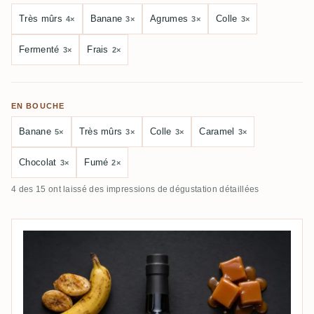
Très mûrs
Banane
Agrumes
Colle
4×
3×
3×
3×
Fermenté
Frais
3×
2×
EN BOUCHE
Banane
Très mûrs
Colle
Caramel
5×
3×
3×
3×
Chocolat
Fumé
3×
2×
4 des 15 ont laissé des impressions de dégustation détaillées