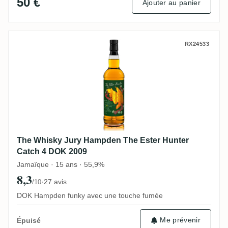
50 €
Ajouter au panier
The Whisky Jury Hampden The Ester Hunt
RX24533
The Whisky Jury Hampden The Ester Hunter
Catch 4 DOK 2009
Jamaïque · 15 ans · 55,9%
8,3
·
27 avis
/10
DOK Hampden funky avec une touche fumée
Me prévenir
Épuisé