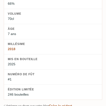
66%
VOLUME
70cl
ÂGE
7 ans
MILLÉSIME
2018
MIS EN BOUTEILLE
2025
NUMÉRO DE FÛT
#1
ÉDITION LIMITÉE
246 bouteilles
Intégrer ce rhum sur votre blog
Créer le widget →