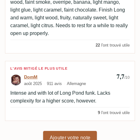
wood, faint smoke, overripe, banana, light mango,
light glue, light caramel, faint chocolate. Finish Long
and warm, light wood, fruity, naturally sweet, light
caramel, light citrus. Needs to rest for a while to really
open up properly.
22
l'ont trouvé utile
Avis de DomM
L'AVIS MITIGÉ LE PLUS UTILE
7,7
DomM
/10
août 2025
911 avis
Allemagne
Intense and with lot of Long Pond funk. Lacks
complexity for a higher score, however.
9
l'ont trouvé utile
Ajouter votre note