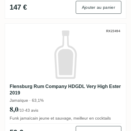
147 €
Ajouter au panier
Flensburg Rum Company HDGDL Very High
RX23494
Flensburg Rum Company HDGDL Very High Ester
2019
Jamaïque · 63,1%
8,0
·
43 avis
/10
Funk jamaïcain jeune et sauvage, meilleur en cocktails