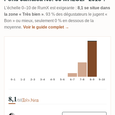
L’échelle 0–10 de RumX est exigeante :
8,1 se situe dans
la zone « Très bien »
. 93 % des dégustateurs le jugent «
Bon » ou mieux, seulement 0 % en dessous de la
moyenne.
Voir le guide complet →
0–1
1–2
2–3
3–4
4–5
5–6
6–7
7–8
8–9
9–10
8,1
Très bien
/10