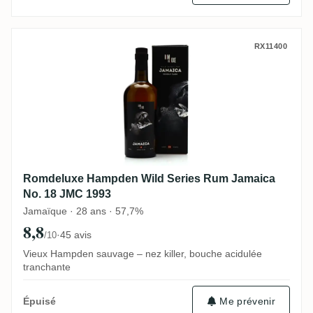
Romdeluxe Hampden Wild Series Rum Jam
RX11400
Romdeluxe Hampden Wild Series Rum Jamaica
No. 18 JMC 1993
Jamaïque · 28 ans · 57,7%
8,8
·
45 avis
/10
Vieux Hampden sauvage – nez killer, bouche acidulée
tranchante
Me prévenir
Épuisé