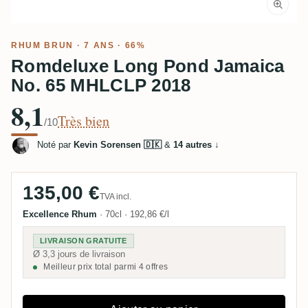
RHUM BRUN
· 7 ANS · 66%
Romdeluxe Long Pond Jamaica
No. 65 MHLCLP 2018
8,1
Très bien
/10
Noté par
Kevin Sorensen 🇩🇰
&
14 autres
↓
135,00 €
TVA incl.
Excellence Rhum
·
70cl
·
192,86 €/l
LIVRAISON GRATUITE
Ø 3,3 jours de livraison
Meilleur prix total parmi 4 offres