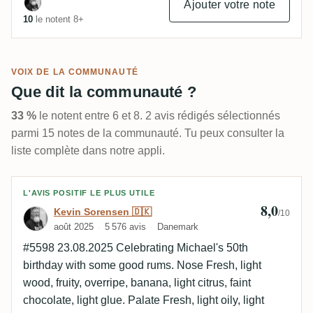
Ajouter votre note
10
le notent 8+
VOIX DE LA COMMUNAUTÉ
Que dit la communauté ?
33 %
le notent entre 6 et 8. 2 avis rédigés sélectionnés
parmi 15 notes de la communauté. Tu peux consulter la
liste complète dans notre appli.
Avis de Kevin Sorensen 🇩🇰
L'AVIS POSITIF LE PLUS UTILE
8,0
Kevin Sorensen 🇩🇰
/10
août 2025
5 576 avis
Danemark
#5598 23.08.2025 Celebrating Michael's 50th
birthday with some good rums. Nose Fresh, light
wood, fruity, overripe, banana, light citrus, faint
chocolate, light glue. Palate Fresh, light oily, light