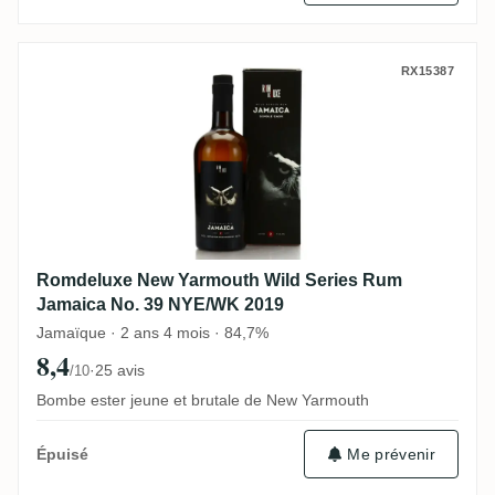
Romdeluxe New Yarmouth Wild Series Ru
RX15387
Romdeluxe New Yarmouth Wild Series Rum
Jamaica No. 39 NYE/WK 2019
Jamaïque · 2 ans 4 mois · 84,7%
8,4
·
25 avis
/10
Bombe ester jeune et brutale de New Yarmouth
Me prévenir
Épuisé