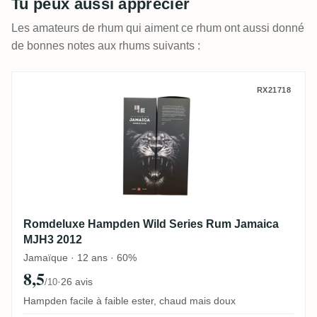
Tu peux aussi apprécier
Les amateurs de rhum qui aiment ce rhum ont aussi donné
de bonnes notes aux rhums suivants :
Romdeluxe Hampden Wild Series Rum Ja
RX21718
Romdeluxe Hampden Wild Series Rum Jamaica
MJH3 2012
Jamaïque · 12 ans · 60%
8,5
·
26 avis
/10
Hampden facile à faible ester, chaud mais doux