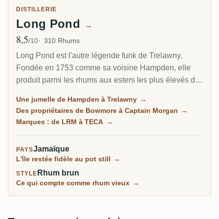
DISTILLERIE
Long Pond
→
8,5
Note moyenne
/10
310 Rhums
Long Pond est l'autre légende funk de Trelawny.
Fondée en 1753 comme sa voisine Hampden, elle
produit parmi les rhums aux esters les plus élevés de
Jamaïque, et pourtant elle a vendu l'essentiel de son
Une jumelle de Hampden à Trelawny
→
existence en vrac. Les collectionneurs ont bâti sa
Des propriétaires de Bowmore à Captain Morgan
→
réputation via des embouteillages indépendants bien
Marques : de LRM à TECA
→
avant que Long Pond ne sorte un rhum sous son
propre nom en 2021.
Jamaïque
PAYS
L'île restée fidèle au pot still
→
Rhum brun
STYLE
Ce qui compte comme rhum vieux
→