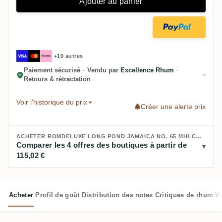
Ajouter au panier
+10 autres
Paiement sécurisé
·
Vendu par
Excellence Rhum
·
Retours & rétractation
Voir l'historique du prix
Créer une alerte prix
ACHETER ROMDELUXE LONG POND JAMAICA NO. 65 MHLCLP 2018 :
Comparer les 4 offres des boutiques à partir de
115,02 €
Acheter
Profil de goût
Distribution des notes
Critiques de rhum
V