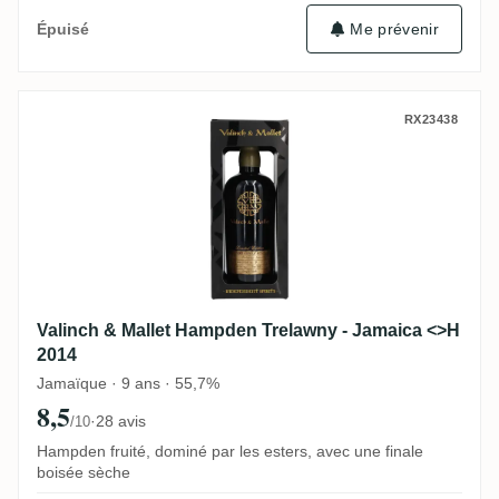
Me prévenir
Épuisé
Valinch & Mallet Hampden Trelawny - Jam
RX23438
Valinch & Mallet Hampden Trelawny - Jamaica <>H
2014
Jamaïque · 9 ans · 55,7%
8,5
·
28 avis
/10
Hampden fruité, dominé par les esters, avec une finale
boisée sèche