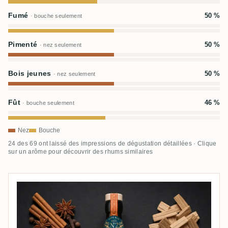
Fumé
50 %
· bouche seulement
Pimenté
50 %
· nez seulement
Bois jeunes
50 %
· nez seulement
Fût
46 %
· bouche seulement
Nez
Bouche
24 des 69 ont laissé des impressions de dégustation détaillées · Clique
sur un arôme pour découvrir des rhums similaires