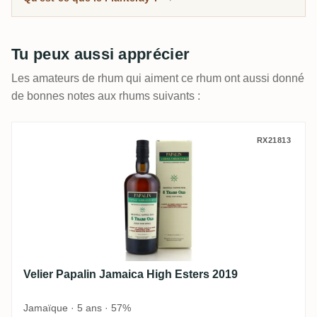
Tu peux aussi apprécier
Les amateurs de rhum qui aiment ce rhum ont aussi donné
de bonnes notes aux rhums suivants :
Velier Papalin Jamaica High Esters 2019
RX21813
Velier Papalin Jamaica High Esters 2019
Jamaïque · 5 ans · 57%