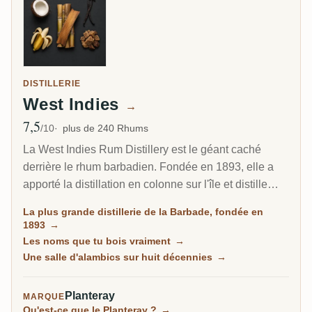
DISTILLERIE
West Indies
→
7,5
Note moyenne
/10
plus de 240 Rhums
La West Indies Rum Distillery est le géant caché
derrière le rhum barbadien. Fondée en 1893, elle a
apporté la distillation en colonne sur l'île et distille
aujourd'hui environ 85 pour cent de tout le rhum de la
La plus grande distillerie de la Barbade, fondée en
Barbade. Depuis 2017, elle est le foyer barbadien de
1893
→
Plantation Rum, et pourtant l'essentiel de sa
Les noms que tu bois vraiment
→
production te parvient sous d'autres noms.
Une salle d'alambics sur huit décennies
→
Planteray
MARQUE
Qu'est-ce que le Planteray ?
→