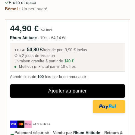
Fruité et épicé
Bémol :
Un peu sucré
44,90 €
TVA incl.
Rhum Attitude
·
70cl
·
64,14 €/l
54,80 €
frais de port
9,90 €
inclus
TOTAL
Ø 5,2 jours de livraison
Livraison gratuite à partir de
140 €
Meilleur prix total parmi 10 offres
Acheté plus de
100
fois par la communauté
↓
Ajouter au panier
+10 autres
Paiement sécurisé
·
Vendu par
Rhum Attitude
·
Retours &