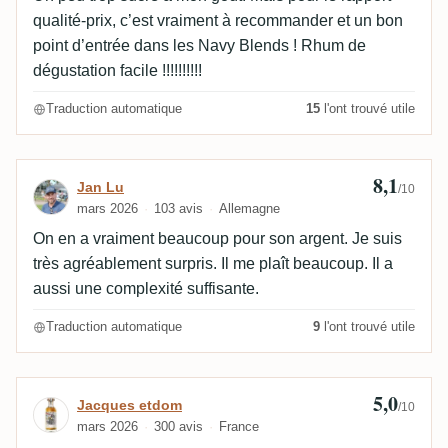
qualité-prix, c’est vraiment à recommander et un bon
point d’entrée dans les Navy Blends ! Rhum de
dégustation facile !!!!!!!!!!
Traduction automatique
15
l'ont trouvé utile
8,1
Avis de Jan Lu
Jan Lu
/10
mars 2026
103 avis
Allemagne
On en a vraiment beaucoup pour son argent. Je suis
très agréablement surpris. Il me plaît beaucoup. Il a
aussi une complexité suffisante.
Traduction automatique
9
l'ont trouvé utile
5,0
Avis de Jacques etdom
Jacques etdom
/10
mars 2026
300 avis
France