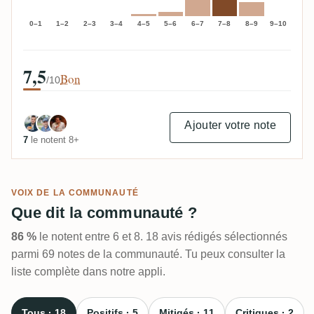
0–1
1–2
2–3
3–4
4–5
5–6
6–7
7–8
8–9
9–10
7,5
Bon
/10
Ajouter votre note
7
le notent 8+
VOIX DE LA COMMUNAUTÉ
Que dit la communauté ?
86 %
le notent entre 6 et 8. 18 avis rédigés sélectionnés
parmi 69 notes de la communauté. Tu peux consulter la
liste complète dans notre appli.
Tous · 18
Positifs · 5
Mitigés · 11
Critiques · 2