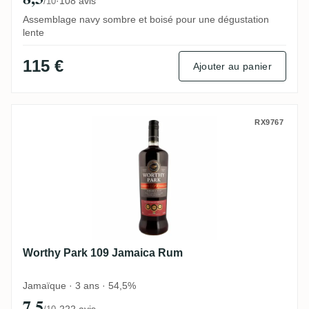
·
108 avis
/10
Assemblage navy sombre et boisé pour une dégustation
lente
115 €
Ajouter au panier
Worthy Park 109 Jamaica Rum
RX9767
Worthy Park 109 Jamaica Rum
Jamaïque · 3 ans · 54,5%
7,5
·
222 avis