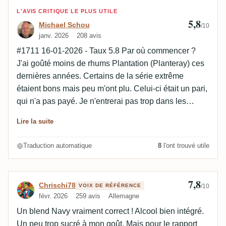
complément quelques notes herbacées, de la fêve de
Avis de Michael Schou
L'AVIS CRITIQUE LE PLUS UTILE
cacao, et de l’orange. C'est un rhum de tous les jours,
5,8
Michael Schou
/10
chaleureux, et complet !
janv. 2026
208 avis
#1711 16-01-2026 - Taux 5.8 Par où commencer ?
J'ai goûté moins de rhums Plantation (Planteray) ces
dernières années. Certains de la série extrême
étaient bons mais peu m'ont plu. Celui-ci était un pari,
qui n'a pas payé. Je n'entrerai pas trop dans les
détails mais c'est un mélange qui part dans beaucoup
Lire la suite
de directions différentes. Et un goût amer. Pas pour
moi.
Traduction automatique
8
l'ont trouvé utile
7,8
Avis de Chrischi78
Chrischi78
VOIX DE RÉFÉRENCE
/10
févr. 2026
259 avis
Allemagne
Un blend Navy vraiment correct ! Alcool bien intégré.
Un peu trop sucré à mon goût. Mais pour le rapport