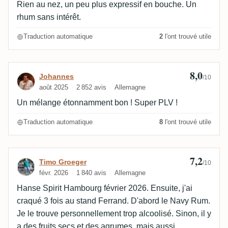
Rien au nez, un peu plus expressif en bouche. Un
rhum sans intérêt.
Traduction automatique
2
l'ont trouvé utile
8,0
Avis de Johannes
Johannes
/10
août 2025
2 852 avis
Allemagne
Un mélange étonnamment bon ! Super PLV !
Traduction automatique
8
l'ont trouvé utile
7,2
Avis de Timo Groeger
Timo Groeger
/10
févr. 2026
1 840 avis
Allemagne
Hanse Spirit Hambourg février 2026. Ensuite, j'ai
craqué 3 fois au stand Ferrand. D'abord le Navy Rum.
Je le trouve personnellement trop alcoolisé. Sinon, il y
a des fruits secs et des agrumes, mais aussi