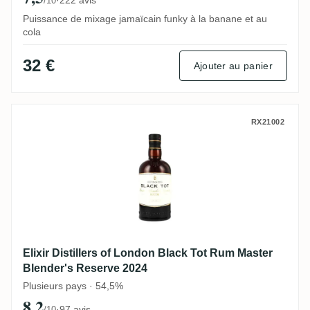
/10
Puissance de mixage jamaïcain funky à la banane et au
cola
32 €
Ajouter au panier
Elixir Distillers of London Black Tot Rum
RX21002
Elixir Distillers of London Black Tot Rum Master
Blender's Reserve 2024
Plusieurs pays · 54,5%
8,2
·
97 avis
/10