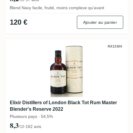
Blend Navy facile, fruité, moins complexe qu'avant
120 €
Ajouter au panier
Elixir Distillers of London Black Tot Rum
RX13300
Elixir Distillers of London Black Tot Rum Master
Blender's Reserve 2022
Plusieurs pays · 54,5%
8,3
·
162 avis
/10