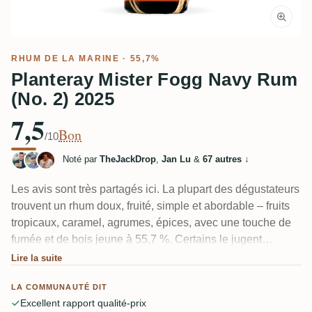
RHUM DE LA MARINE · 55,7%
Planteray Mister Fogg Navy Rum
(No. 2) 2025
7,5
Bon
/10
Noté par
TheJackDrop
,
Jan Lu
&
67 autres
↓
Les avis sont très partagés ici. La plupart des dégustateurs
trouvent un rhum doux, fruité, simple et abordable – fruits
tropicaux, caramel, agrumes, épices, avec une touche de
fumée et de bois jeune à 55,7 %. Certains le jugent
déséquilibré ou un peu artificiel, attribuant cela à la part de
Lire la suite
Maurice. Plusieurs disent que c’est plutôt un "rhum simple
LA COMMUNAUTÉ DIT
et abordable" qu’un vrai blend Navy sérieux, mais
Excellent rapport qualité-prix
vraiment amusant pour le prix.