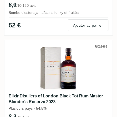
8,0
·
120 avis
/10
Bombe d'esters jamaïcains funky et fruités
52 €
Ajouter au panier
Elixir Distillers of London Black Tot Rum
RX16663
Elixir Distillers of London Black Tot Rum Master
Blender's Reserve 2023
Plusieurs pays · 54,5%
8,3