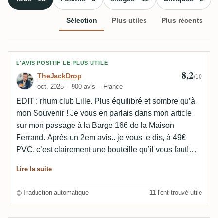
Sélection
Plus utiles
Plus récents
Avis de TheJackDrop
L'AVIS POSITIF LE PLUS UTILE
8,2
TheJackDrop
/10
oct. 2025
900 avis
France
EDIT : rhum club Lille. Plus équilibré et sombre qu’à
mon Souvenir ! Je vous en parlais dans mon article
sur mon passage à la Barge 166 de la Maison
Ferrand. Après un 2em avis.. je vous le dis, à 49€
PVC, c’est clairement une bouteille qu’il vous faut!
(lien pour l'article précédent). Au nez, de belles notes
Lire la suite
de coco, d’ananas, de fruits secs, d’épices, de
caramel. En bouche, une texture ronde & ample, qui
Traduction automatique
11
l'ont trouvé utile
m’a rappelé une petite pate à crêpe comme la faisait
ma grand-mère. La bouche suit bien le nez, avec en