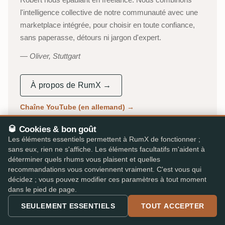
l'intelligence collective de notre communauté avec une
marketplace intégrée, pour choisir en toute confiance,
sans paperasse, détours ni jargon d'expert.
Oliver, Stuttgart
À propos de RumX →
Chaîne YouTube (en allemand)
→
53 000+
310 000+
🥃 Cookies & bon goût
Les éléments essentiels permettent à RumX de fonctionner ;
DÉGUSTATEURS ACTIFS
AVIS INDÉPENDANTS
sans eux, rien ne s'affiche. Les éléments facultatifs m'aident à
déterminer quels rhums vous plaisent et quelles
25 000+
★ 4,8/5
recommandations vous conviennent vraiment. C'est vous qui
RHUMS CATALOGUÉS
App iOS & Android
décidez ; vous pouvez modifier ces paramètres à tout moment
dans le pied de page.
SEULEMENT ESSENTIELS
TOUT ACCEPTER
PARLÉ DANS