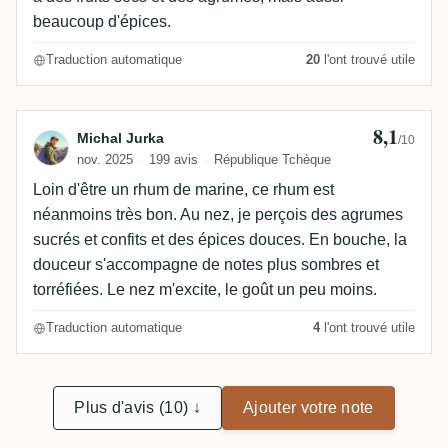
beaucoup d'épices.
Traduction automatique
20
l'ont trouvé utile
8,1
Avis de Michal Jurka
Michal Jurka
/10
nov. 2025
199 avis
République Tchèque
Loin d'être un rhum de marine, ce rhum est
néanmoins très bon. Au nez, je perçois des agrumes
sucrés et confits et des épices douces. En bouche, la
douceur s'accompagne de notes plus sombres et
torréfiées. Le nez m'excite, le goût un peu moins.
Traduction automatique
4
l'ont trouvé utile
Plus d'avis (10) ↓
Ajouter votre note