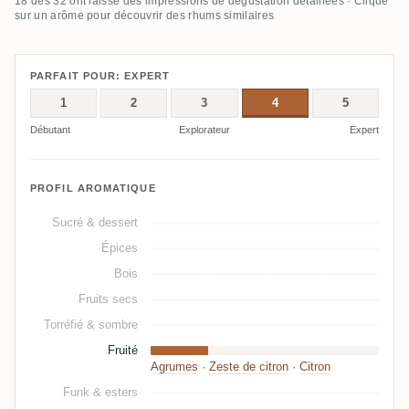
18 des 32 ont laissé des impressions de dégustation détaillées · Clique
sur un arôme pour découvrir des rhums similaires
PARFAIT POUR: EXPERT
1
2
3
4
5
Débutant
Explorateur
Expert
PROFIL AROMATIQUE
Sucré & dessert
Épices
Bois
Fruits secs
Torréfié & sombre
Fruité
Agrumes
·
Zeste de citron
·
Citron
Funk & esters