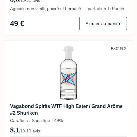
·
31 avis
/10
Agricole non vieilli, poivré et herbacé — parfait en Ti Punch
49 €
Ajouter au panier
Vagabond Spirits WTF High Ester / Grand
RX24623
Vagabond Spirits WTF High Ester / Grand Arôme
#2 Shuriken
Caraïbes · Sans âge · 49%
8,1
·
10 avis
/10