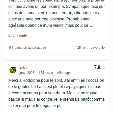
Verdict : J'aime les spiritueux avec leur propre profil et
ici nous avons un bon exemple. Sympathique, axé sur
le jus de canne, vert, un peu terreux, citronné, mais
avec une note beurrée distincte. Probablement
agréable quand ce rhum vieillit, mais pour ce
spiritueux, c'est peut-être un peu trop pour moi. 80
Lire la suite
points. Nez : sucre et canne à sucre, herbe,
edamame, beurre, légèrement rance. Puis papaye
Traduction automatique
18
l'ont trouvé utile
écrasée et encre. Bouche : huileux, mais toujours
beurré. Canne à sucre en avant, puis herbe, feuille de
bananier, herbes, un peu de zeste de citron. Finale :
7,8
Avis de zabo
zabo
/10
modérée, alcool bien intégré, juste un peu de poivre,
janv. 2026
1 511 avis
Allemagne
et qui persiste sur le jus de canne, la canne à sucre,
Merci à Rodolphe pour le split. J'ai enfin eu l'occasion
des notes végétales, zeste de citron, huile et beurre.
de le goûter. Le Laos est plutôt ce pays qui n'est pas
forcément connu pour son rhum. Mais je ne trouve
pas ça si mal. Par contre, je le prendrais plutôt comme
mixer que pour le déguster pur.