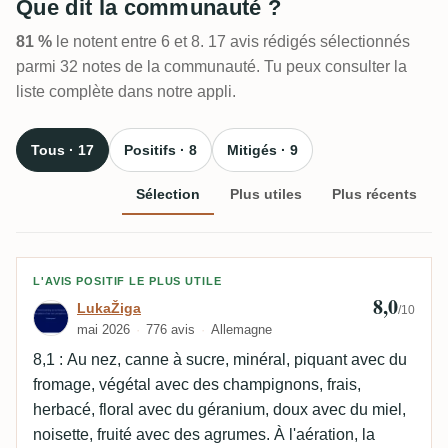
Que dit la communauté ?
81 %
le notent entre 6 et 8. 17 avis rédigés sélectionnés
parmi 32 notes de la communauté. Tu peux consulter la
liste complète dans notre appli.
Tous · 17
Positifs · 8
Mitigés · 9
Sélection
Plus utiles
Plus récents
Avis de LukaŽiga
L'AVIS POSITIF LE PLUS UTILE
8,0
LukaŽiga
/10
mai 2026
776 avis
Allemagne
8,1 : Au nez, canne à sucre, minéral, piquant avec du
fromage, végétal avec des champignons, frais,
herbacé, floral avec du géranium, doux avec du miel,
noisette, fruité avec des agrumes. À l'aération, la