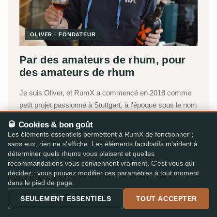
OLIVER · FONDATEUR
Par des amateurs de rhum, pour
des amateurs de rhum
Je suis Oliver, et RumX a commencé en 2018 comme
petit projet passionné à Stuttgart, à l'époque sous le nom
de
Rum Tasting Notes
.
🥃 Cookies & bon goût
Les éléments essentiels permettent à RumX de fonctionner ;
Ce qui a commencé comme mon carnet de dégustation
sans eux, rien ne s'affiche. Les éléments facultatifs m'aident à
numérique est aujourd'hui la plateforme la plus complète
déterminer quels rhums vous plaisent et quelles
au monde pour les amateurs de rhum, portée aujourd'hui
recommandations vous conviennent vraiment. C'est vous qui
par une petite équipe avec Jakob, Lukas et Katharina,
décidez ; vous pouvez modifier ces paramètres à tout moment
dans le pied de page.
Robert nous épaulant en freelance. Nous combinons
l'intelligence collective de notre communauté avec une
SEULEMENT ESSENTIELS
TOUT ACCEPTER
marketplace intégrée, pour choisir en toute confiance,