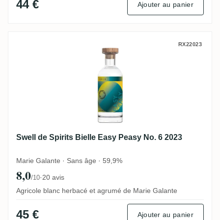
44 €
Ajouter au panier
Swell de Spirits Bielle Easy Peasy No. 6 2
RX22023
Swell de Spirits Bielle Easy Peasy No. 6 2023
Marie Galante · Sans âge · 59,9%
8,0
·
20 avis
/10
Agricole blanc herbacé et agrumé de Marie Galante
45 €
Ajouter au panier