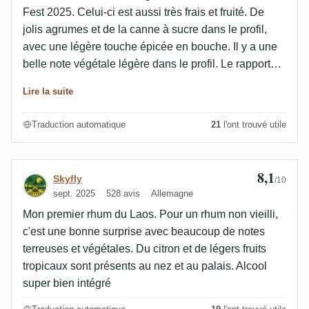
Fest 2025. Celui-ci est aussi très frais et fruité. De
jolis agrumes et de la canne à sucre dans le profil,
avec une légère touche épicée en bouche. Il y a une
belle note végétale légère dans le profil. Le rapport
qualité-prix me semble plutôt bon.
Lire la suite
Traduction automatique
21
l'ont trouvé utile
8,1
Avis de Skyfly
Skyfly
/10
sept. 2025
528 avis
Allemagne
Mon premier rhum du Laos. Pour un rhum non vieilli,
c'est une bonne surprise avec beaucoup de notes
terreuses et végétales. Du citron et de légers fruits
tropicaux sont présents au nez et au palais. Alcool
super bien intégré