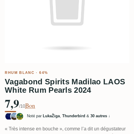
RHUM BLANC
· 64%
Vagabond Spirits Madilao LAOS
White Rum Pearls 2024
7,9
Bon
/10
Noté par
LukaŽiga
,
Thunderbird
&
30 autres
↓
« Très intense en bouche », comme l’a dit un dégustateur