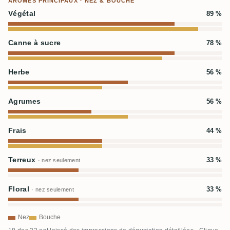
ARÔMES PRINCIPAUX · NEZ & BOUCHE
Végétal
89 %
Canne à sucre
78 %
Herbe
56 %
Agrumes
56 %
Frais
44 %
Terreux
33 %
· nez seulement
Floral
33 %
· nez seulement
Nez
Bouche