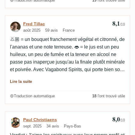
Traduction automatique
19
l'ont trouvé utile
8,1
Avis de Fred Tillac
Fred Tillac
/10
août 2025
59 avis
France
👃🏼 = un bouquet franchement végétal et citronné, de
l'ananas et une note terreuse. 👄 = le jus est un peu
huileux, un peu de fumée et la teneur en alcool ne
passe pas inaperçue jusqu'au la finale plutôt minérale
et poivrée. Avec Vagabond Spirits, qui porte bien son
nom, décollage immédiat pour l'Asie du sud-est pour
Lire la suite
un rhum blanc qu'il vaut mieux ne pas boire nature 😋
Traduction automatique
18
l'ont trouvé utile
8,0
Avis de Paul Christiaens
Paul Christiaens
/10
sept. 2025
34 avis
Pays-Bas