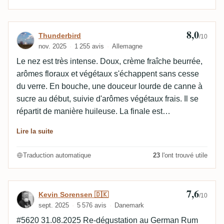
8,0
Avis de Thunderbird
Thunderbird
/10
nov. 2025
1 255 avis
Allemagne
Le nez est très intense. Doux, crème fraîche beurrée,
arômes floraux et végétaux s'échappent sans cesse
du verre. En bouche, une douceur lourde de canne à
sucre au début, suivie d'arômes végétaux frais. Il se
répartit de manière huileuse. La finale est
accompagnée d'une note artificielle légèrement
Lire la suite
amère.
Traduction automatique
23
l'ont trouvé utile
7,6
Avis de Kevin Sorensen 🇩🇰
Kevin Sorensen 🇩🇰
/10
sept. 2025
5 576 avis
Danemark
#5620 31.08.2025 Re-dégustation au German Rum