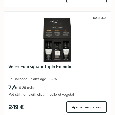
Velier Foursquare Triple Entente
RX18950
Velier Foursquare Triple Entente
La Barbade · Sans âge · 62%
7,6
·
29 avis
/10
Pot-still non vieilli clivant, colle et végétal
249 €
Ajouter au panier