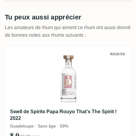
portées par le terroir, chacun avec la note de la
communauté qui fait la différence.
Tu peux aussi apprécier
Les amateurs de rhum qui aiment ce rhum ont aussi donné
de bonnes notes aux rhums suivants :
Swell de Spirits Papa Rouyo That's The Spi
RX19725
Swell de Spirits Papa Rouyo That's The Spirit !
2022
Guadeloupe · Sans âge · 59%
8,0