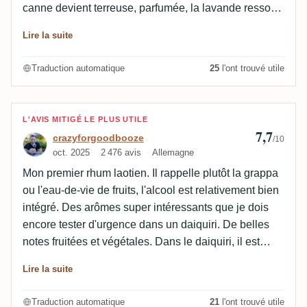
canne devient terreuse, parfumée, la lavande ressort,
des notes lactées et de levure apparaissent, un peu
Lire la suite
d'ananas et une touche épicée. 8 : En bouche,
l'attaque est huileuse avec des notes lactées, fraîche
Traduction automatique
25
l'ont trouvé utile
avec de la canne à sucre herbacée, florale, herbacée,
végétale avec des champignons, épicée avec du
poivre, carnée, fumée avec du bacon, douce avec du
Avis de crazyforgoodbooze
L'AVIS MITIGÉ LE PLUS UTILE
miel, les fruits sont agrumes avec citron, zeste de
7,7
crazyforgoodbooze
/10
citron, tropical avec de l'ananas et des fruits secs. 7,8
oct. 2025
2 476 avis
Allemagne
: La finale est moyennement longue, la canne est
Mon premier rhum laotien. Il rappelle plutôt la grappa
herbacée, verte, herbeuse, florale avec de la lavande,
ou l'eau-de-vie de fruits, l'alcool est relativement bien
minérale, épicée avec du poivre noir, fumée, beurrée,
intégré. Des arômes super intéressants que je dois
fruitée avec des agrumes. Édit : 8.5.26
encore tester d'urgence dans un daiquiri. De belles
notes fruitées et végétales. Dans le daiquiri, il est
personnellement un peu trop herbeux et pas assez
Lire la suite
fruité pour moi. Mais dans l'ensemble, c'est un
nouveau venu passionnant en provenance du Laos.
Traduction automatique
21
l'ont trouvé utile