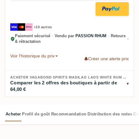
+10 autres
Paiement sécurisé
·
Vendu par
PASSION RHUM
·
Retours
& rétractation
Voir l'historique du prix
Créer une alerte prix
ACHETER VAGABOND SPIRITS MADILAO LAOS WHITE RUM PEARLS 2024 :
Comparer les 2 offres des boutiques à partir de
64,00 €
Acheter
Profil de goût
Recommandation
Distribution des notes
Cr