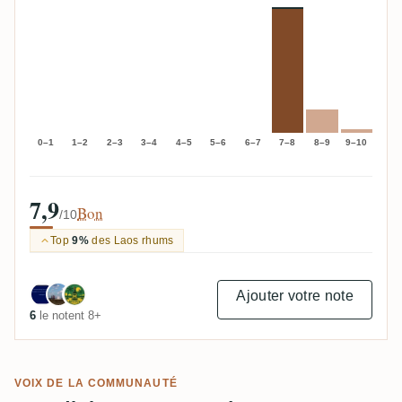
0–1
1–2
2–3
3–4
4–5
5–6
6–7
7–8
8–9
9–10
7,9
Bon
/10
Top
9%
des Laos rhums
Ajouter votre note
6
le notent 8+
VOIX DE LA COMMUNAUTÉ