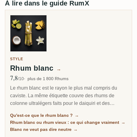
À lire dans le guide RumX
STYLE
Rhum blanc
→
7,8
Note moyenne
/10
plus de 1 800 Rhums
Le rhum blanc est le rayon le plus mal compris du
caviste. La même étiquette couvre des rhums de
colonne ultralégers faits pour le daiquiri et des
overproofs jamaïcains non vieillis à 63 pour cent qui
Qu'est-ce que le rhum blanc ?
→
sentent le marché aux fruits en feu. Cette page
Rhum blanc ou rhum vieux : ce qui change vraiment
→
rassemble tous les rhums non vieillis de RumX, des
Blanc ne veut pas dire neutre
→
chevaux de trait à cocktail aux eaux-de-vie de pur jus