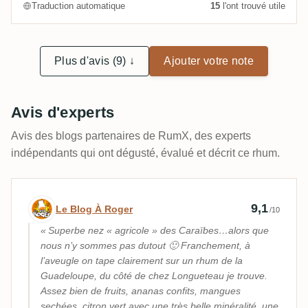
Traduction automatique
15
l'ont trouvé utile
Plus d'avis (9) ↓
Ajouter votre note
Avis d'experts
Avis des blogs partenaires de RumX, des experts
indépendants qui ont dégusté, évalué et décrit ce rhum.
Avis d’expert par Le Blog À Roger
9,1
Le Blog À Roger
/10
Superbe nez « agricole » des Caraïbes…alors que
nous n’y sommes pas dutout 🙂 Franchement, à
l’aveugle on tape clairement sur un rhum de la
Guadeloupe, du côté de chez Longueteau je trouve.
Assez bien de fruits, ananas confits, mangues
sechées, citron vert avec une très belle minéralité, une