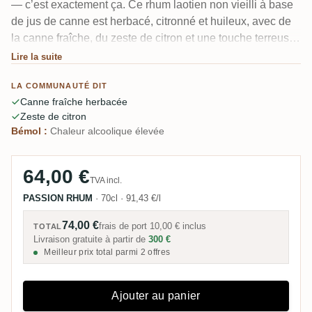
— c’est exactement ça. Ce rhum laotien non vieilli à base
de jus de canne est herbacé, citronné et huileux, avec de
la canne fraîche, du zeste de citron et une touche terreuse
et beurrée. Plusieurs le trouvent proche d’un agricole, et à
Lire la suite
64 %, la chaleur est bien maîtrisée. Quelques-uns
LA COMMUNAUTÉ DIT
mentionnent une légère amertume en finale.
Canne fraîche herbacée
Zeste de citron
Bémol :
Chaleur alcoolique élevée
64,00 €
TVA incl.
PASSION RHUM
·
70cl
·
91,43 €/l
74,00 €
frais de port
10,00 €
inclus
TOTAL
Livraison gratuite à partir de
300 €
Meilleur prix total parmi 2 offres
Ajouter au panier