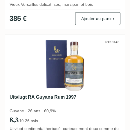
Vieux Versailles délicat, sec, marzipan et bois
385 €
Ajouter au panier
Uitvlugt RA Guyana Rum 1997
RX19146
Uitvlugt RA Guyana Rum 1997
Guyane · 26 ans · 60,9%
8,3
·
26 avis
/10
Uitvlugt continental herbacé, curieusement doux comme du