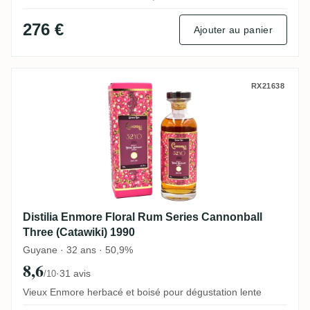
276 €
Ajouter au panier
Distilia Enmore Floral Rum Series Cannon
RX21638
Distilia Enmore Floral Rum Series Cannonball
Three (Catawiki) 1990
Guyane · 32 ans · 50,9%
8,6
·
31 avis
/10
Vieux Enmore herbacé et boisé pour dégustation lente