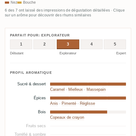
Nez
Bouche
6 des 7 ont laissé des impressions de dégustation détaillées · Clique
sur un arôme pour découvrir des rhums similaires
PARFAIT POUR: EXPLORATEUR
1
2
3
4
5
Débutant
Explorateur
Expert
PROFIL AROMATIQUE
Sucré & dessert
Caramel
·
Mielleux
·
Massepain
Épices
Anis
·
Pimenté
·
Réglisse
Bois
Copeaux de crayon
Fruits secs
Torréfié & sombre