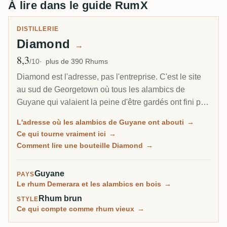
À lire dans le guide RumX
DISTILLERIE
Diamond
→
8,3
Note moyenne
/10
plus de 390 Rhums
Diamond est l'adresse, pas l'entreprise. C'est le site
au sud de Georgetown où tous les alambics de
Guyane qui valaient la peine d'être gardés ont fini par
atterrir, et où tournent encore les derniers alambics en
L'adresse où les alambics de Guyane ont abouti
→
bois du monde. Sur une étiquette, Diamond signifie le
Ce qui tourne vraiment ici
→
plus souvent que le rhum vient des colonnes en métal
Comment lire une bouteille Diamond
→
du site lui-même, et non de l'un des alambics de
domaine sauvés.
Guyane
PAYS
Le rhum Demerara et les alambics en bois
→
Rhum brun
STYLE
Ce qui compte comme rhum vieux
→