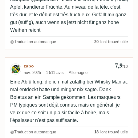
Apfel, kandierte Früchte. Au niveau de la tête, c'est
très dur, et le début est très fructueux. Gefällt mir ganz
gut (süffig), auch wenn es jetzt nicht für ganz hohe
Weihen reicht.
Traduction automatique
20
l'ont trouvé utile
7,9
Avis de zabo
zabo
/10
nov. 2025
1 511 avis
Allemagne
Eine Abfüllung, die ich mal zufällig bei Whisky Maniac
mal entdeckt hatte und mir gar nix sagte. Dank
Boletus an ein Sample gekommen. Les marqueurs
PM typiques sont déjà connus, mais en général, je
veux que ce soit un plaisir facile à boire, mais
l'épaisseur n'est pas suffisante.
Traduction automatique
18
l'ont trouvé utile