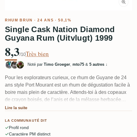
RHUM BRUN
· 24 ANS · 50,1%
Single Cask Nation Diamond
Guyana Rum (Uitvlugt) 1999
8,3
Très bien
/10
Noté par
Timo Groeger
,
mto75
&
5 autres
↓
Pour les explorateurs curieux, ce rhum de Guyane de 24
ans style Port Mourant est un rhum de dégustation facile à
boire mais plein de caractère. Attends-toi à des copeaux
de crayon boisés, de l’anis et de la mélasse herbacée
avec une douceur légère et une subtile note maltée
Lire la suite
rappelant le whisky. Très apprécié par la communauté
LA COMMUNAUTÉ DIT
RumX comme une interprétation ronde et accessible d’un
Profil rond
profil classique de double pot still en bois, à une force
Caractère PM distinct
modérée.