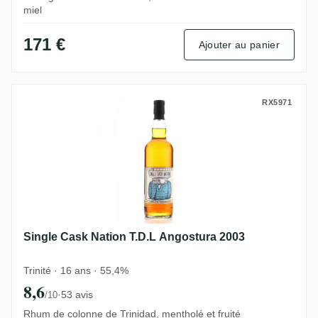
miel
171 €
Ajouter au panier
Single Cask Nation T.D.L Angostura 2003
RX5971
Single Cask Nation T.D.L Angostura 2003
Trinité · 16 ans · 55,4%
8,6
·
53 avis
/10
Rhum de colonne de Trinidad, mentholé et fruité