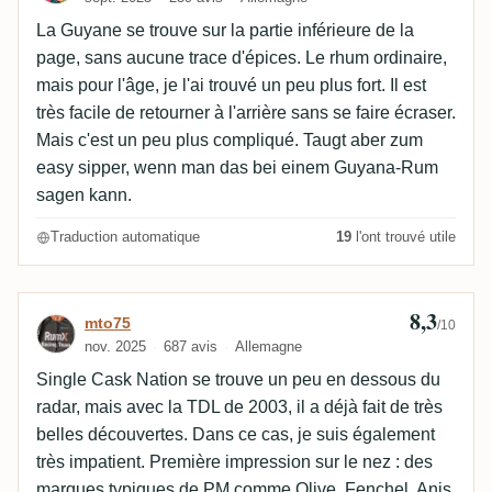
La Guyane se trouve sur la partie inférieure de la
page, sans aucune trace d'épices. Le rhum ordinaire,
mais pour l'âge, je l'ai trouvé un peu plus fort. Il est
très facile de retourner à l'arrière sans se faire écraser.
Mais c'est un peu plus compliqué. Taugt aber zum
easy sipper, wenn man das bei einem Guyana-Rum
sagen kann.
Traduction automatique
19
l'ont trouvé utile
8,3
Avis de mto75
mto75
/10
nov. 2025
687 avis
Allemagne
Single Cask Nation se trouve un peu en dessous du
radar, mais avec la TDL de 2003, il a déjà fait de très
belles découvertes. Dans ce cas, je suis également
très impatient. Première impression sur le nez : des
marques typiques de PM comme Olive, Fenchel, Anis,