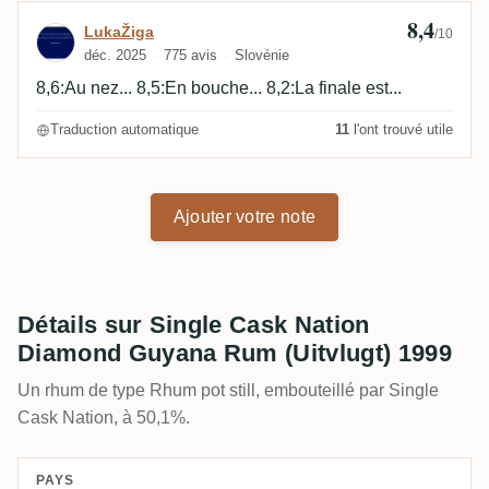
8,4
Avis de LukaŽiga
LukaŽiga
/10
déc. 2025
775 avis
Slovénie
8,6:Au nez... 8,5:En bouche... 8,2:La finale est...
Traduction automatique
11
l'ont trouvé utile
Ajouter votre note
Détails sur Single Cask Nation
Diamond Guyana Rum (Uitvlugt) 1999
Un rhum de type Rhum pot still, embouteillé par Single
Cask Nation, à 50,1%.
PAYS