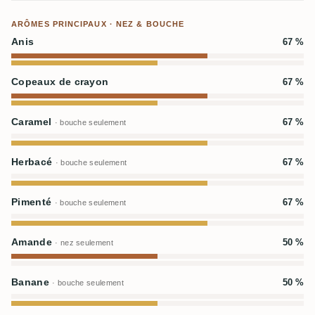
ARÔMES PRINCIPAUX · NEZ & BOUCHE
Anis
67 %
Copeaux de crayon
67 %
Caramel
67 %
· bouche seulement
Herbacé
67 %
· bouche seulement
Pimenté
67 %
· bouche seulement
Amande
50 %
· nez seulement
Banane
50 %
· bouche seulement