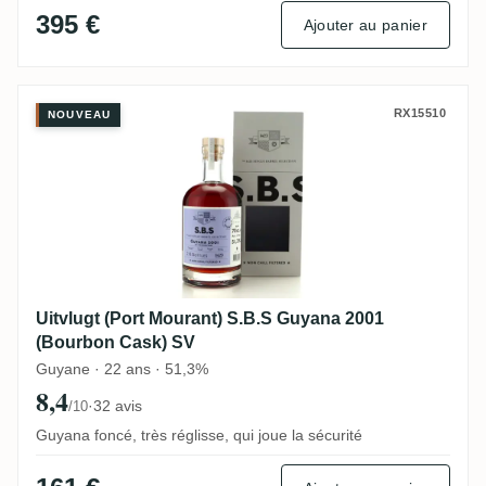
395 €
Ajouter au panier
Uitvlugt (Port Mourant) S.B.S Guyana 200
RX15510
NOUVEAU
Uitvlugt (Port Mourant) S.B.S Guyana 2001
(Bourbon Cask) SV
Guyane · 22 ans · 51,3%
8,4
·
32 avis
/10
Guyana foncé, très réglisse, qui joue la sécurité