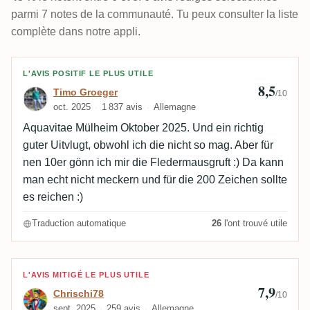
parmi 7 notes de la communauté. Tu peux consulter la liste
complète dans notre appli.
Avis de Timo Groeger
L'AVIS POSITIF LE PLUS UTILE
8,5
Timo Groeger
/10
oct. 2025
1 837 avis
Allemagne
Aquavitae Mülheim Oktober 2025. Und ein richtig
guter Uitvlugt, obwohl ich die nicht so mag. Aber für
nen 10er gönn ich mir die Fledermausgruft :) Da kann
man echt nicht meckern und für die 200 Zeichen sollte
es reichen :)
Traduction automatique
26
l'ont trouvé utile
Avis de Chrischi78
L'AVIS MITIGÉ LE PLUS UTILE
7,9
Chrischi78
/10
sept. 2025
259 avis
Allemagne