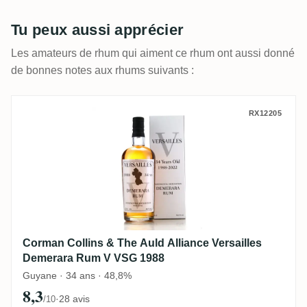
Tu peux aussi apprécier
Les amateurs de rhum qui aiment ce rhum ont aussi donné
de bonnes notes aux rhums suivants :
Corman Collins & The Auld Alliance Vers
RX12205
Corman Collins & The Auld Alliance Versailles
Demerara Rum V VSG 1988
Guyane · 34 ans · 48,8%
8,3
·
28 avis
/10