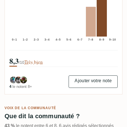
0–1
1–2
2–3
3–4
4–5
5–6
6–7
7–8
8–9
9–10
8,3
Très bien
/10
Ajouter votre note
4
le notent 8+
VOIX DE LA COMMUNAUTÉ
Que dit la communauté ?
43 %
le notent entre 6 et 8. 6 avis rédigés sélectionnés