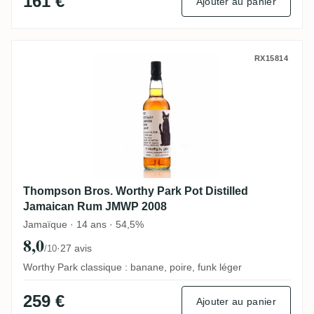
161 €
Ajouter au panier
Thompson Bros. Worthy Park Pot Distill
RX15814
Thompson Bros. Worthy Park Pot Distilled
Jamaican Rum JMWP 2008
Jamaïque · 14 ans · 54,5%
8,0
·
27 avis
/10
Worthy Park classique : banane, poire, funk léger
259 €
Ajouter au panier