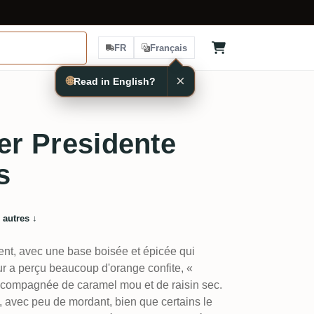
FR
Français
×
🌐
Read in English?
ver Presidente
s
 autres
↓
ent, avec une base boisée et épicée qui
ur a perçu beaucoup d'orange confite, «
compagnée de caramel mou et de raisin sec.
e, avec peu de mordant, bien que certains le