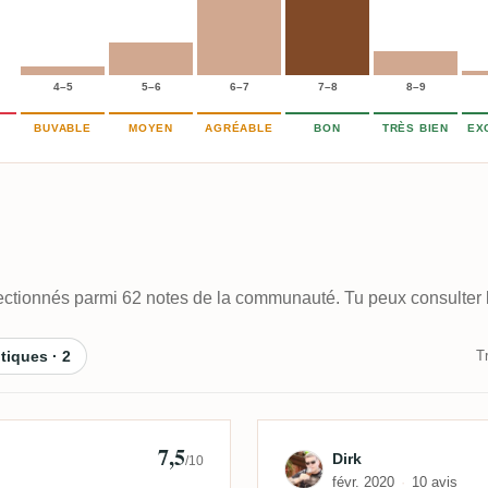
4–5
5–6
6–7
7–8
8–9
BUVABLE
MOYEN
AGRÉABLE
BON
TRÈS BIEN
EX
électionnés parmi 62 notes de la communauté. Tu peux consulter l
itiques · 2
Tr
7,5
s
Avis de Dirk
Dirk
/10
févr. 2020
10 avis