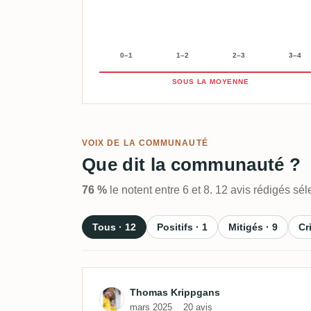
0–1
1–2
2–3
3–4
SOUS LA MOYENNE
VOIX DE LA COMMUNAUTÉ
Que dit la communauté ?
76 %
le notent entre 6 et 8. 12 avis rédigés s
Tous · 12
Positifs · 1
Mitigés · 9
Cr
Avis de Thomas Krippgan
Thomas Krippgans
mars 2025
20 avis