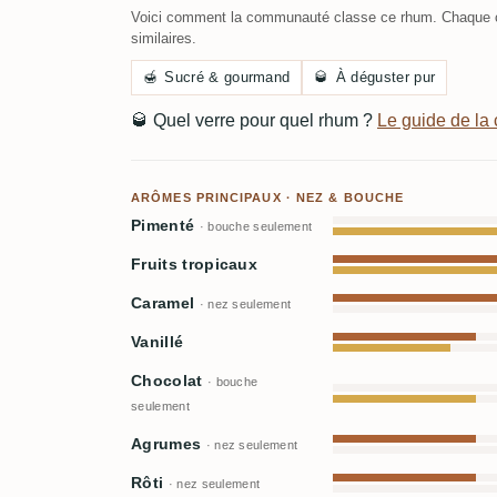
Voici comment la communauté classe ce rhum. Chaque c
similaires.
🍯
Sucré & gourmand
🥃
À déguster pur
🥃
Quel verre pour quel rhum ?
Le guide de l
ARÔMES PRINCIPAUX · NEZ & BOUCHE
Pimenté
· bouche seulement
Fruits tropicaux
Caramel
· nez seulement
Vanillé
Chocolat
· bouche
seulement
Agrumes
· nez seulement
Rôti
· nez seulement