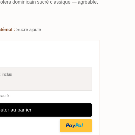
 solera dominicain sucré classique — agréable,
Bémol :
Sucre ajouté
€
inclus
unauté
↓
uter au panier