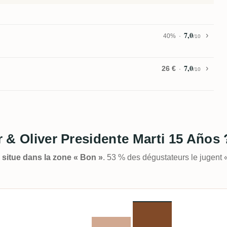
7,0
40%
/10
7,0
26 €
/10
er & Oliver Presidente Marti 15 Años 
e situe dans la zone « Bon »
. 53 % des dégustateurs le jugent