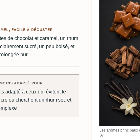
MEL, FACILE À DÉGUSTER
otes de chocolat et caramel, un rhum
t clairement sucré, un peu boisé, et
rolongée pur.
MOINS ADAPTÉ POUR
s adapté à ceux qui évitent le
cre ou cherchent un rhum sec et
omplexe
Les arômes principaux 
IA