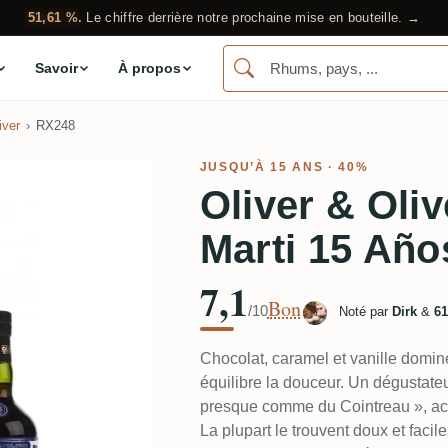
51,61 %.
Le chiffre derrière notre prochaine mise en bouteille. →
Savoir
À propos
iver
RX248
JUSQU’À 15 ANS · 40%
Oliver & Oli
Marti 15 Año
7,1
Bon
/10
Noté par
Dirk
&
61
Chocolat, caramel et vanille domin
équilibre la douceur. Un dégustate
presque comme du Cointreau », ac
La plupart le trouvent doux et facil