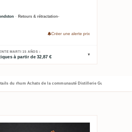
ondston
·
Retours & rétractation
Créer une alerte prix
ENTE MARTI 15 AÑOS :
iques à partir de 32,87 €
tails du rhum
Achats de la communauté
Distillerie
Guide RumX
Rhum