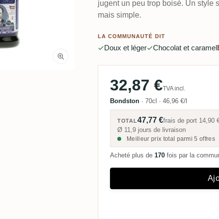
jugent un peu trop boisé. Un style
mais simple.
LA COMMUNAUTÉ DIT
Doux et léger
Chocolat et caramel
32,87 €
TVA incl.
Bondston
·
70cl
·
46,96 €/l
47,77 €
frais de port
14,90 
TOTAL
Ø 11,9 jours de livraison
Meilleur prix total parmi 5 offres
Acheté plus de
170
fois par la comm
Ajo