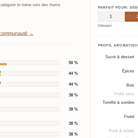
atégorie te mène vers des rhums
PARFAIT POUR: DÉ
1
Débutant
a communauté →
PROFIL AROMATIQU
Sucré & dessert
50 %
Épices
44 %
44 %
Bois
Fruits secs
38 %
Torréfié & sombre
38 %
Fruité
38 %
Funk & esters
38 %