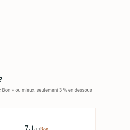
?
 « Bon » ou mieux, seulement 3 % en dessous
7,1
Bon
/10