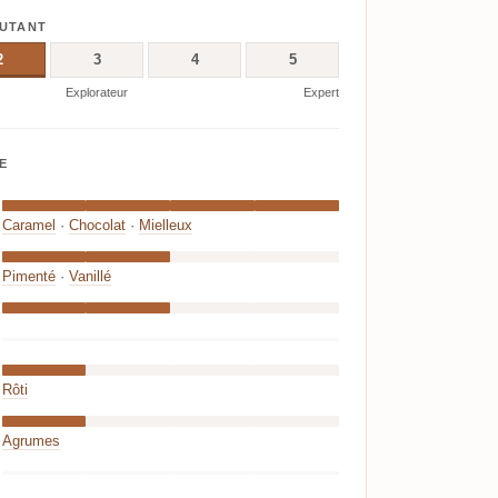
BUTANT
2
3
4
5
Explorateur
Expert
E
Caramel
·
Chocolat
·
Mielleux
Pimenté
·
Vanillé
Rôti
Agrumes