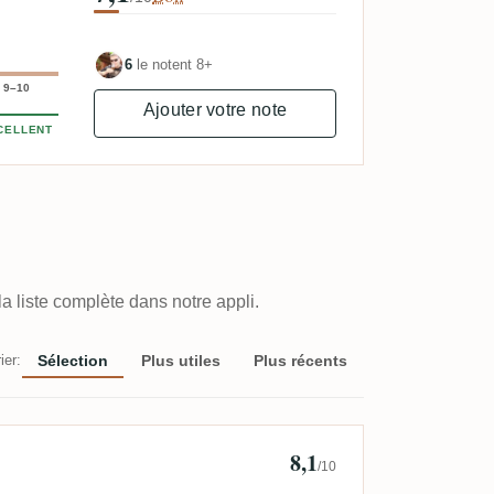
6
le notent 8+
9–10
Ajouter votre note
CELLENT
a liste complète dans notre appli.
ier:
Sélection
Plus utiles
Plus récents
8,1
/10