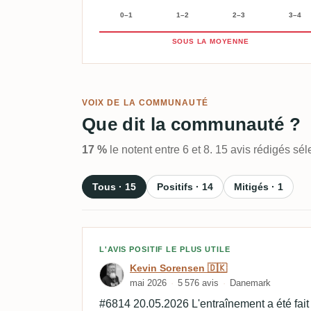
0–1
1–2
2–3
3–4
SOUS LA MOYENNE
VOIX DE LA COMMUNAUTÉ
Que dit la communauté ?
17 %
le notent entre 6 et 8. 15 avis rédigés s
Tous · 15
Positifs · 14
Mitigés · 1
Avis de Kevin Sorensen 
L'AVIS POSITIF LE PLUS UTILE
Kevin Sorensen 🇩🇰
mai 2026
5 576 avis
Danemark
#6814 20.05.2026 L'entraînement a été fait s