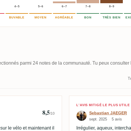
4–5
5–6
6–7
7–8
8–9
BUVABLE
MOYEN
AGRÉABLE
BON
TRÈS BIEN
EX
électionnés parmi 24 notes de la communauté. Tu peux consulter l
Tr
🇰
Avis de Sebast
L'AVIS MITIGÉ LE PLUS UTILE
8,5
Sebastian JAEGER
/10
sept. 2025
5 avis
ur le vélo et maintenant il
Irrégulier, aqueux, interc