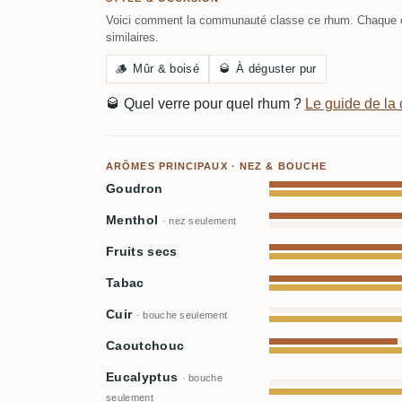
Voici comment la communauté classe ce rhum. Chaque c
similaires.
🪵
Mûr & boisé
🥃
À déguster pur
🥃
Quel verre pour quel rhum ?
Le guide de l
ARÔMES PRINCIPAUX · NEZ & BOUCHE
Goudron
Menthol
· nez seulement
Fruits secs
Tabac
Cuir
· bouche seulement
Caoutchouc
Eucalyptus
· bouche
seulement