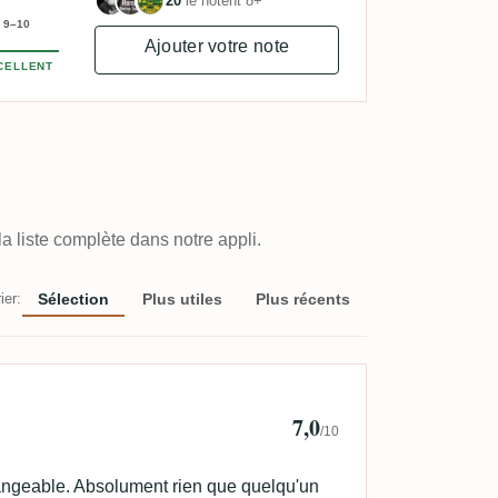
20
le notent 8+
9–10
Ajouter votre note
CELLENT
a liste complète dans notre appli.
ier:
Sélection
Plus utiles
Plus récents
ian JAEGER
7,0
/10
hangeable. Absolument rien que quelqu'un