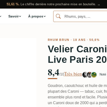
51,61 %.
Le chiffre derrière notre prochaine mise en bouteille. →
Savoir
À propos
RHUM BRUN
· 18 ANS · 50,6%
Velier Caron
Live Paris 2
8,4
Très bien
/10
Noté
Goudron, caoutchouc et huile de m
plupart des Caroni — tabac, cuir, f
ensemble plus rond et facile. Plusie
un Caroni doux de 2000 qui a perd