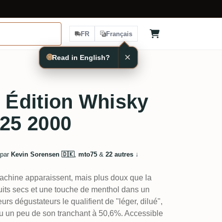
FR
Français
×
🌐
Read in English?
i Édition Whisky
025 2000
 par
Kevin Sorensen 🇩🇰
,
mto75
&
22 autres
↓
achine apparaissent, mais plus doux que la
ruits secs et une touche de menthol dans un
urs dégustateurs le qualifient de "léger, dilué",
u un peu de son tranchant à 50,6%. Accessible