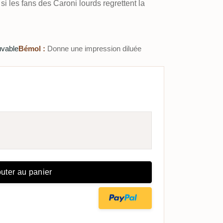
i les fans des Caroni lourds regrettent la
uvable
Bémol :
Donne une impression diluée
uter au panier