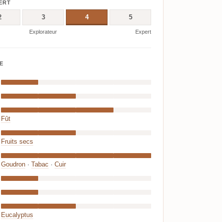
ERT
2
3
4
5
Explorateur
Expert
E
Fût
Fruits secs
Goudron
·
Tabac
·
Cuir
Eucalyptus