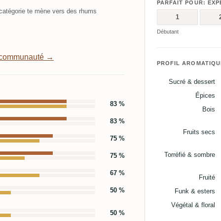
PARFAIT POUR: EXP
atégorie te mène vers des rhums
1
Débutant
a communauté →
PROFIL AROMATIQU
Sucré & dessert
Épices
83 %
Bois
83 %
Fruits secs
75 %
Torréfié & sombre
75 %
67 %
Fruité
50 %
Funk & esters
Végétal & floral
50 %