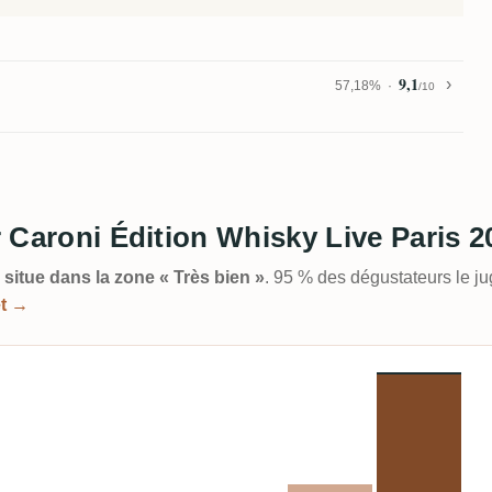
9,1
57,18%
/10
er Caroni Édition Whisky Live Paris 
 situe dans la zone « Très bien »
. 95 % des dégustateurs le j
et →