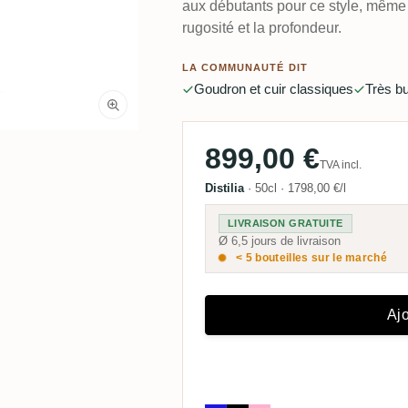
aux débutants pour ce style, même s
rugosité et la profondeur.
LA COMMUNAUTÉ DIT
Goudron et cuir classiques
Très b
899,00 €
TVA incl.
Distilia
·
50cl
·
1798,00 €/l
LIVRAISON GRATUITE
Ø 6,5 jours de livraison
< 5 bouteilles sur le marché
Ajo