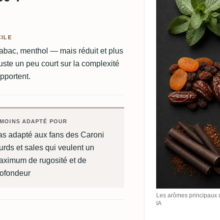
CILE
abac, menthol — mais réduit et plus
 juste un peu court sur la complexité
pportent.
MOINS ADAPTÉ POUR
as adapté aux fans des Caroni
urds et sales qui veulent un
aximum de rugosité et de
rofondeur
Les arômes principaux 
IA