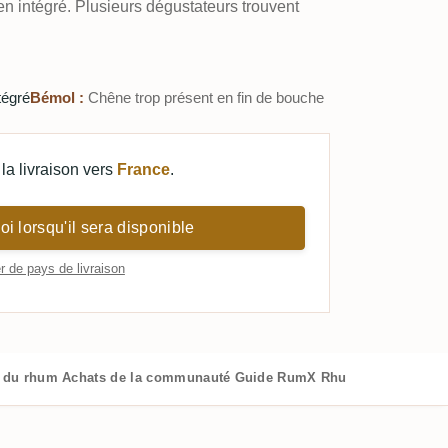
en intégré. Plusieurs dégustateurs trouvent
tégré
Bémol :
Chêne trop présent en fin de bouche
la livraison vers
France
.
i lorsqu'il sera disponible
 de pays de livraison
s du rhum
Achats de la communauté
Guide RumX
Rhums similaires