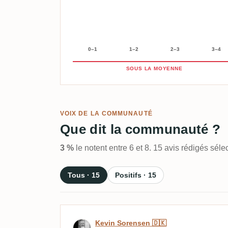
0–1
1–2
2–3
3–4
SOUS LA MOYENNE
VOIX DE LA COMMUNAUTÉ
Que dit la communauté ?
3 %
le notent entre 6 et 8. 15 avis rédigés sél
Tous · 15
Positifs · 15
Avis de Kevin Sorensen 
Kevin Sorensen 🇩🇰