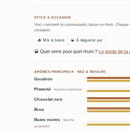
STYLE & OCCASION
Voici comment la communauté classe ce rhum. Chaque c
similaires.
🪵
Mûr & boisé
🥃
À déguster pur
🥃
Quel verre pour quel rhum ?
Le guide de l
ARÔMES PRINCIPAUX · NEZ & BOUCHE
Goudron
Pimenté
· bouche seulement
Chocolat noir
Brun
Baies noires
· bouche
seulement