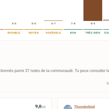
4–5
5–6
6–7
7–8
8–9
BUVABLE
MOYEN
AGRÉABLE
BON
TRÈS BIEN
EX
ectionnés parmi 37 notes de la communauté. Tu peux consulter la
Tr
9,0
🇰
Avis de Thunde
Thunderbird
/10