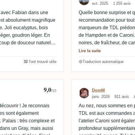
oct. 2025
1 255 avis
e avec Fabian dans une
Quelle bonne surprise et q
st absolument magnifique
recommandation pour tout 
e. Joli eucalyptus, bois
marqueurs de TDL prédomi
l léger, goudron léger. En
de Hampden et de Caroni.
ucoup de douceur naturelle.
noires, de fraîcheur, de c
r et un peu de menthe
et de légers arômes de thé
Lire la suite
belles cerises légères et
sombres prennent le dessus
32
l'ont trouvé utile
Traduction automatique
que doit être un Navy
9,0
Avis de DomM
DomM
/10
janv. 2026
911 avis
découvrir ! Je reconnais
Au nez, nous sommes en pr
res sont également
TDL est aux commandes av
. Palais : très complexe et
l'atelier Caroni sont égale
 dans un Gray, mais aussi
profondeur supplémentair