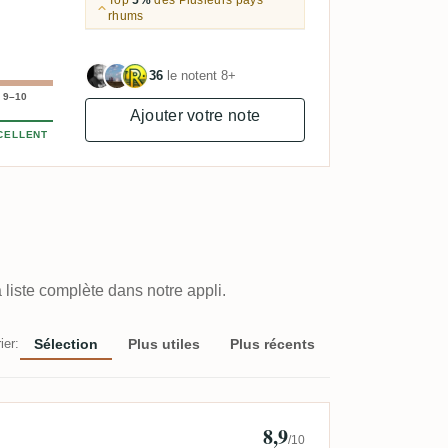
rhums
36
le notent 8+
9–10
Ajouter votre note
CELLENT
 liste complète dans notre appli.
ier:
Sélection
Plus utiles
Plus récents
8,9
rbird
/10