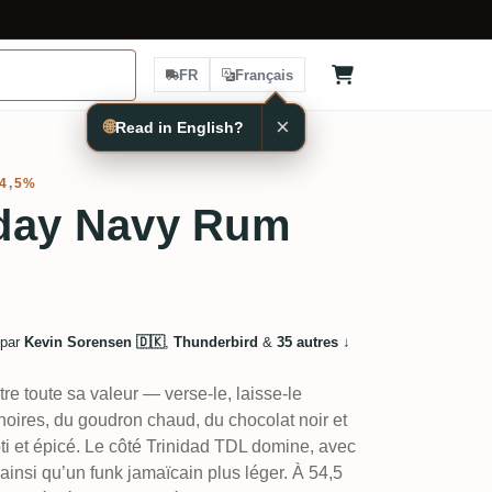
FR
Français
×
🌐
Read in English?
54,5%
e day Navy Rum
 par
Kevin Sorensen 🇩🇰
,
Thunderbird
&
35 autres
↓
e toute sa valeur — verse-le, laisse-le
s noires, du goudron chaud, du chocolat noir et
ôti et épicé. Le côté Trinidad TDL domine, avec
, ainsi qu’un funk jamaïcain plus léger. À 54,5