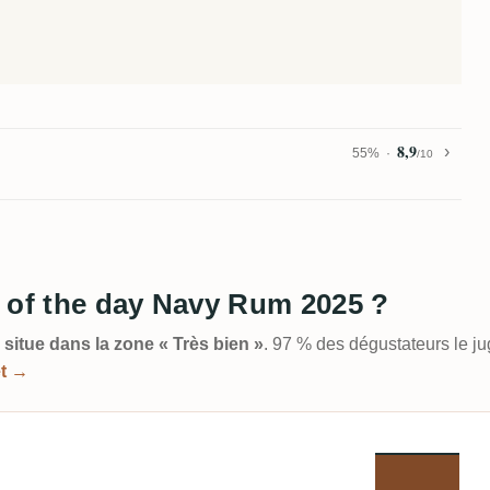
8,9
55%
/10
it of the day Navy Rum 2025 ?
 situe dans la zone « Très bien »
. 97 % des dégustateurs le j
et →