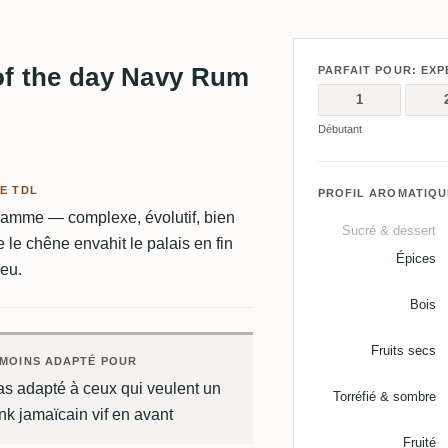
 of the day Navy Rum
PARFAIT POUR: EXP
1
Débutant
E TDL
PROFIL AROMATIQU
amme — complexe, évolutif, bien
Sucré & dessert
 le chêne envahit le palais en fin
Épices
peu.
Bois
Fruits secs
MOINS ADAPTÉ POUR
as adapté à ceux qui veulent un
Torréfié & sombre
nk jamaïcain vif en avant
Fruité