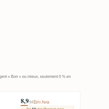
ugent « Bon » ou mieux, seulement 0 % en
8,9
Très bien
/10
Top
5%
des Plusieurs pays