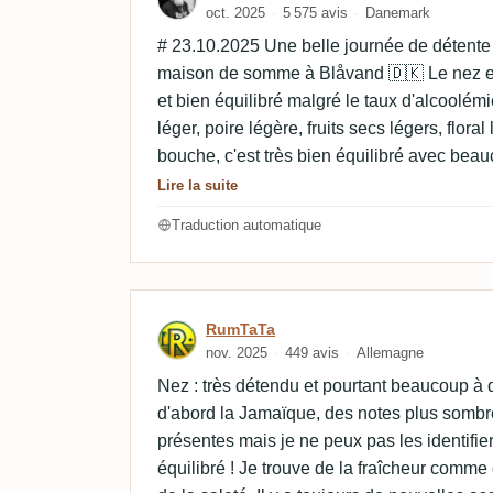
oct. 2025
5 575 avis
Danemark
# 23.10.2025 Une belle journée de détent
maison de somme à Blåvand 🇩🇰 Le nez e
et bien équilibré malgré le taux d'alcoolémi
léger, poire légère, fruits secs légers, flora
bouche, c'est très bien équilibré avec bea
Fruité avec un beau caramel, un bois lége
Lire la suite
légère. Moyennement long et doux avec de 
Traduction automatique
des raisins secs, très peu de goudron.
Avis de RumTaTa
RumTaTa
nov. 2025
449 avis
Allemagne
Nez : très détendu et pourtant beaucoup à 
d'abord la Jamaïque, des notes plus somb
présentes mais je ne peux pas les identifier
équilibré ! Je trouve de la fraîcheur comme