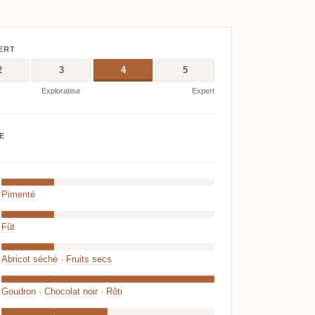
ERT
2
3
4
5
Explorateur
Expert
E
Pimenté
Fût
Abricot séché
·
Fruits secs
Goudron
·
Chocolat noir
·
Rôti