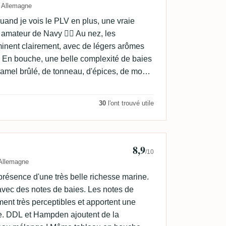
Allemagne
uand je vois le PLV en plus, une vraie
amateur de Navy 👍🏻 Au nez, les
nent clairement, avec de légers arômes
 En bouche, une belle complexité de baies
aramel brûlé, de tonneau, d'épices, de moka
. En fin de bouche, les arômes lourds et
 et se maintiennent en finale 😋. C'est ce
30
l'ont trouvé utile
8,9
/10
Allemagne
ésence d'une très belle richesse marine.
ec des notes de baies. Les notes de
ment très perceptibles et apportent une
e. DDL et Hampden ajoutent de la