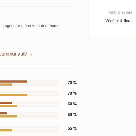
Funk & esters
Végétal & floral
atégorie te mène vers des rhums
a communauté →
70 %
70 %
60 %
60 %
55 %