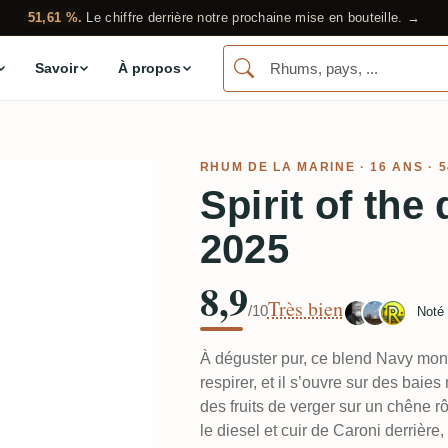
51,61 %.
Le chiffre derrière notre prochaine mise en bouteille. →
Savoir
À propos
RHUM DE LA MARINE · 16 ANS · 
Spirit of th
2025
8,9
Très bien
/10
Noté
À déguster pur, ce blend Navy montr
respirer, et il s’ouvre sur des baie
des fruits de verger sur un chêne r
le diesel et cuir de Caroni derrière