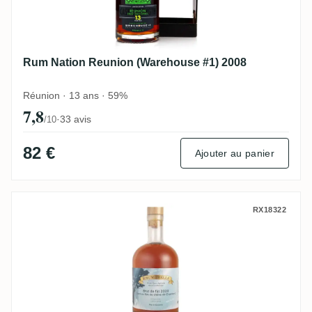
Rum Nation Reunion (Warehouse #1) 2008
Réunion · 13 ans · 59%
7,8
·
33 avis
/10
82 €
Ajouter au panier
Bielle Brut de Fût Chambord 2020
RX18322