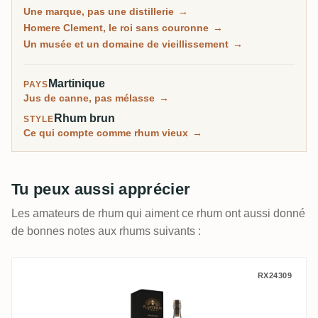
1989 ; le rhum est fait au Simon et, de plus en plus
Une marque, pas une distillerie
→
depuis 2017, à Fonds-Preville de J.M. Ce
Homere Clement, le roi sans couronne
→
qu'Habitation Clement est aujourd'hui, c'est un beau
Un musée et un domaine de vieillissement
→
domaine de vieillissement et un musée, où le rhum de
la marque repose en fût sous le regard de son
Martinique
PAYS
fondateur, Homere Clement.
Jus de canne, pas mélasse
→
Rhum brun
STYLE
Ce qui compte comme rhum vieux
→
Tu peux aussi apprécier
Les amateurs de rhum qui aiment ce rhum ont aussi donné
de bonnes notes aux rhums suivants :
Planteray Prestige Cellar selected by W
RX24309