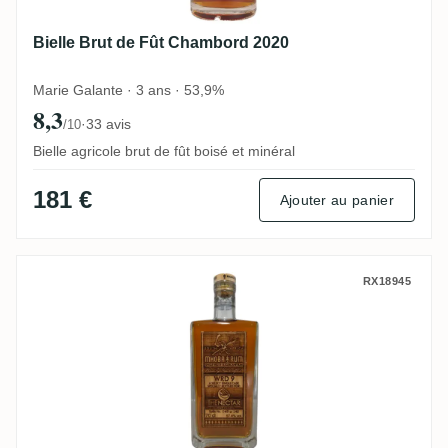
Bielle Brut de Fût Chambord 2020
Marie Galante · 3 ans · 53,9%
8,3
·
33 avis
/10
Bielle agricole brut de fût boisé et minéral
181 €
Ajouter au panier
MHOBA WRD 9 (Nectar) 2020
RX18945