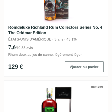
Romdeluxe Richland Rum Collectors Series No. 4
The Oddmar Edition
ÉTATS-UNIS D'AMÉRIQUE · 3 ans · 43,1%
7,6
·
33 avis
/10
Rhum doux au jus de canne, légèrement léger
129 €
Ajouter au panier
Rum Nation Reunion (Warehouse #1) 2008
RX11239