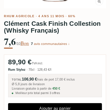
RHUM AGRICOLE
· 4 ANS 11 MOIS · 60%
Clément Cask Finish Collestion
(Whisky Français)
7,6
Bon
/10
·
7
avis communautaires ↓
89,90 €
TVA incl.
Rum Stylez
·
70cl
·
128,43 €/l
106,90 €
frais de port
17,00 €
inclus
TOTAL
Ø 5,8 jours de livraison
Livraison gratuite à partir de
450 €
Meilleur prix total parmi 3 offres
Ajouter au panier