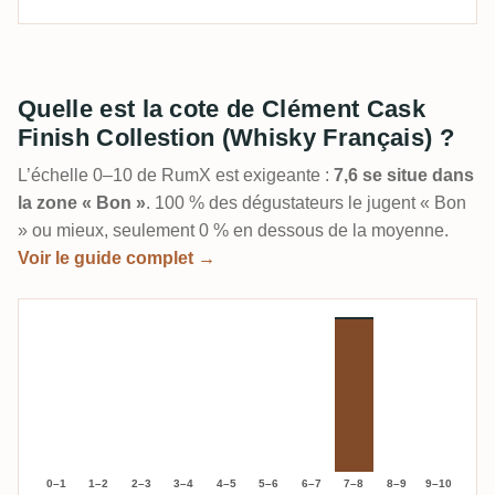
Quelle est la cote de Clément Cask
Finish Collestion (Whisky Français) ?
L’échelle 0–10 de RumX est exigeante :
7,6 se situe dans
la zone « Bon »
. 100 % des dégustateurs le jugent « Bon
» ou mieux, seulement 0 % en dessous de la moyenne.
Voir le guide complet →
0–1
1–2
2–3
3–4
4–5
5–6
6–7
7–8
8–9
9–10