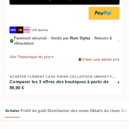
+10 autres
Paiement sécurisé
·
Vendu par
Rum Stylez
·
Retours &
rétractation
Voir l'historique du prix
Créer une alerte prix
ACHETER CLÉMENT CASK FINISH COLLESTION (WHISKY FRANÇAIS) :
Comparer les 3 offres des boutiques à partir de
89,90 €
Acheter
Profil de goût
Distribution des notes
Détails du rhum
Gui