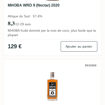
MHOBA WRD 9 (Nectar) 2020
Afrique du Sud · 57,4%
8,3
·
29 avis
/10
MHOBA fruité dominé par la noix de coco, plus facile que la
plupart
129 €
Ajouter au panier
MHOBA Mhoba Rum JB 1 (Warehouse #1) 
RX19258