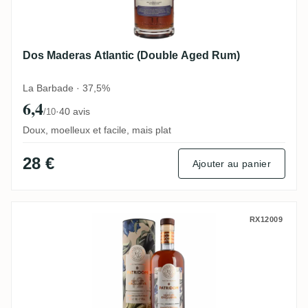
Dos Maderas Atlantic (Double Aged Rum)
La Barbade · 37,5%
6,4
·
40 avis
/10
Doux, moelleux et facile, mais plat
28 €
Ajouter au panier
A.F.D. Patridom Seleccion Exclusiva
RX12009