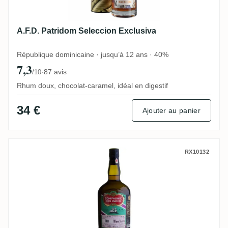
A.F.D. Patridom Seleccion Exclusiva
République dominicaine · jusqu’à 12 ans · 40%
7,3
·
87 avis
/10
Rhum doux, chocolat-caramel, idéal en digestif
34 €
Ajouter au panier
CDI South Pacific Fiji 2010
RX10132