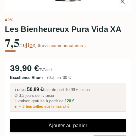
40%
Les Bienheureux Pura Vida XA
7,5
Bon
/10
·
5
avis communautaires ↓
39,90 €
TVA incl.
Excellence Rhum
·
70cl
·
57,00 €/l
50,89 €
frais de port
10,99 €
inclus
TOTAL
Ø 3,3 jours de livraison
Livraison gratuite à partir de
120 €
< 5 bouteilles sur le marché
Ajouter au panier