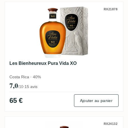
Les Bienheureux Pura Vida XO
RX21878
Les Bienheureux Pura Vida XO
Costa Rica · 40%
7,0
·
15 avis
/10
65 €
Ajouter au panier
Les Bienheureux Pura Vida Puro
RX24132