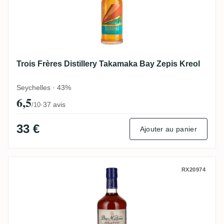
Trois Frères Distillery Takamaka Bay Zepis Kreol
Seychelles · 43%
6,5
·
37 avis
/10
33 €
Ajouter au panier
Dos Maderas Atlantic (Double Aged Rum)
RX20974