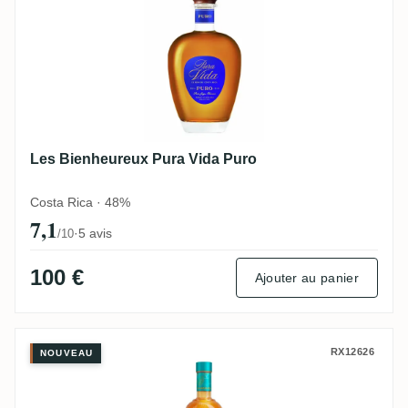
Les Bienheureux Pura Vida Puro
Costa Rica · 48%
7,1
·
5 avis
/10
100 €
Ajouter au panier
Trois Frères Distillery Takamaka Bay Zepi
RX12626
NOUVEAU