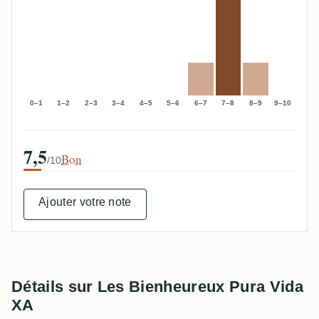
0–1
1–2
2–3
3–4
4–5
5–6
6–7
7–8
8–9
9–10
7,5
Bon
/10
Ajouter votre note
Détails sur Les Bienheureux Pura Vida
XA