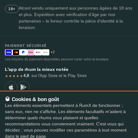
Alcool vendu uniquement aux personnes âgées de 18 ans
18+
et plus. Expédition avec vérification d’âge par nos
partenaires – le livreur contrôle la pièce d’identité à la
livraison.
PAIEMENT SÉCURISÉ
+7
Les moyens de paiement disponibles peuvent varier selon la boutique.
L'app de rhum la mieux notée
4,8
· sur l'App Store et le Play Store
★★★★★
🥃 Cookies & bon goût
Les éléments essentiels permettent à RumX de fonctionner ;
© 2026 RumX
sans eux, rien ne s'affiche. Les éléments facultatifs m'aident à
RumX® est une marque de l'Union européenne enregistrée (EUTM n° 018407164).
déterminer quels rhums vous plaisent et quelles
Mentions légales
Politique de confidentialité
recommandations vous conviennent vraiment. C'est vous qui
Préférences en matière de cookies
Conditions générales
décidez ; vous pouvez modifier ces paramètres à tout moment
dans le pied de page.