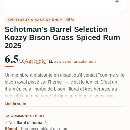
45%
SPIRITUEUX À BASE DE RHUM
Schotman's Barrel Selection
Kozzy Bison Grass Spiced Rum
2025
6,5
Agréable
/10
·
11
avis communautaires ↓
Un membre a plaisanté en disant qu'il sentait "comme si le
bison avait pissé sur l'herbe" — c'est le ton ici. C'est un
rhum épicé à l'herbe de bison : floral et très herbacé au
nez, plus pomme verte et foin que mélasse, avec une
bouche douce et sucrée et une finale courte et herbacée.
Lire la suite
Plusieurs dégustateurs l'ont à peine reconnu comme un
LA COMMUNAUTÉ DIT
rhum. Si Żubrówka te dit quelque chose, tu sais à quoi
Nez floral et herbacé
t'attendre.
Bémol :
Peu ressemblant au rhum