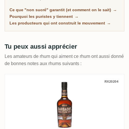
produit. C'est le segment du marché des
Ce que "non sucré" garantit (et comment on le sait)
→
connaisseurs qui croît le plus vite, et chaque bouteille
Pourquoi les puristes y tiennent
→
ici est classée d'après les mesures de sucre de la
Les producteurs qui ont construit le mouvement
→
communauté, pas d'après les promesses marketing.
Tu peux aussi apprécier
Les amateurs de rhum qui aiment ce rhum ont aussi donné
de bonnes notes aux rhums suivants :
Schotman's Barrel Selection Foursquare
RX20204