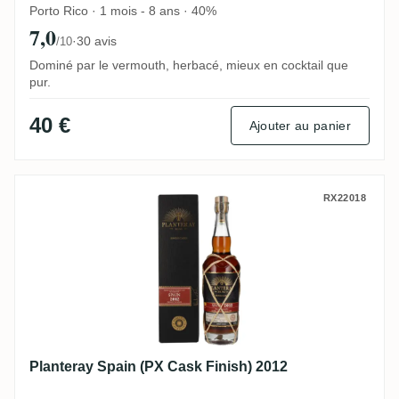
Porto Rico · 1 mois - 8 ans · 40%
7,0
·
30 avis
/10
Dominé par le vermouth, herbacé, mieux en cocktail que
pur.
40 €
Ajouter au panier
Planteray Spain (PX Cask Finish) 2012
RX22018
Planteray Spain (PX Cask Finish) 2012