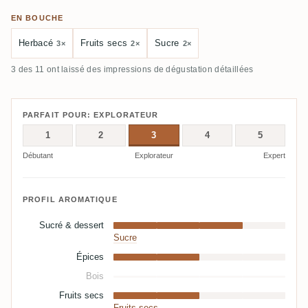
EN BOUCHE
Herbacé
Fruits secs
Sucre
3×
2×
2×
3 des 11 ont laissé des impressions de dégustation détaillées
PARFAIT POUR: EXPLORATEUR
1
2
3
4
5
Débutant
Explorateur
Expert
PROFIL AROMATIQUE
Sucré & dessert
Sucre
Épices
Bois
Fruits secs