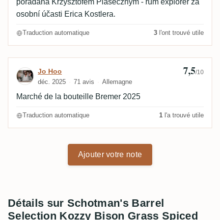
pořádaná Krzysztofem Piasecznym - rum explorer za
osobní účasti Erica Kostlera.
Traduction automatique
3
l'ont trouvé utile
7,5
Avis de Jo Hoo
Jo Hoo
/10
déc. 2025
71 avis
Allemagne
Marché de la bouteille Bremer 2025
Traduction automatique
1
l'a trouvé utile
Ajouter votre note
Détails sur Schotman's Barrel
Selection Kozzy Bison Grass Spiced