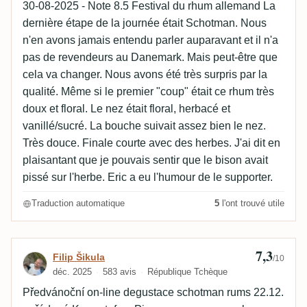
30-08-2025 - Note 8.5 Festival du rhum allemand La
dernière étape de la journée était Schotman. Nous
n'en avons jamais entendu parler auparavant et il n'a
pas de revendeurs au Danemark. Mais peut-être que
cela va changer. Nous avons été très surpris par la
qualité. Même si le premier "coup" était ce rhum très
doux et floral. Le nez était floral, herbacé et
vanillé/sucré. La bouche suivait assez bien le nez.
Très douce. Finale courte avec des herbes. J'ai dit en
plaisantant que je pouvais sentir que le bison avait
pissé sur l'herbe. Eric a eu l'humour de le supporter.
Traduction automatique
5
l'ont trouvé utile
7,3
Avis de Filip Šikula
Filip Šikula
/10
déc. 2025
583 avis
République Tchèque
Předvánoční on-line degustace schotman rums 22.12.