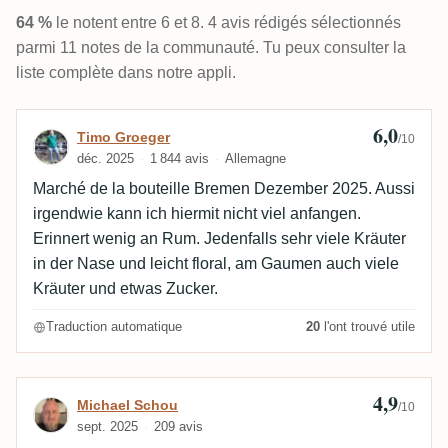
64 %
le notent entre 6 et 8. 4 avis rédigés sélectionnés
parmi 11 notes de la communauté. Tu peux consulter la
liste complète dans notre appli.
6,0
Avis de Timo Groeger
Timo Groeger
/10
déc. 2025
1 844 avis
Allemagne
Marché de la bouteille Bremen Dezember 2025. Aussi
irgendwie kann ich hiermit nicht viel anfangen.
Erinnert wenig an Rum. Jedenfalls sehr viele Kräuter
in der Nase und leicht floral, am Gaumen auch viele
Kräuter und etwas Zucker.
Traduction automatique
20
l'ont trouvé utile
4,9
Avis de Michael Schou
Michael Schou
/10
sept. 2025
209 avis