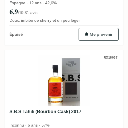
Espagne · 12 ans · 42,6%
6,9
·
31 avis
/10
Doux, imbibé de sherry et un peu léger
Me prévenir
Épuisé
S.B.S Tahiti (Bourbon Cask) 2017
RX18037
S.B.S Tahiti (Bourbon Cask) 2017
Inconnu · 6 ans · 57%