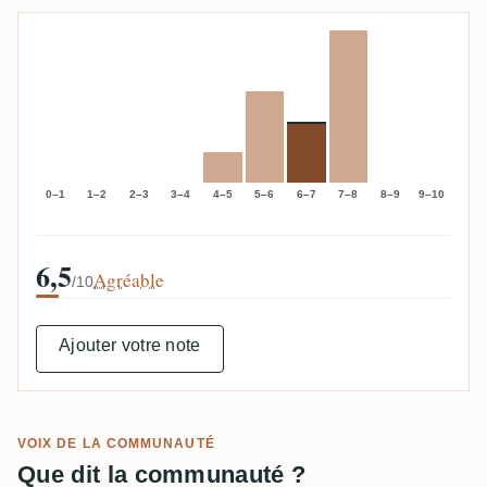
0–1
1–2
2–3
3–4
4–5
5–6
6–7
7–8
8–9
9–10
6,5
Agréable
/10
Ajouter votre note
VOIX DE LA COMMUNAUTÉ
Que dit la communauté ?