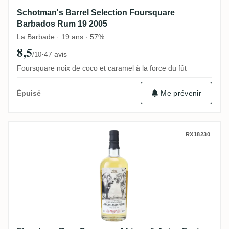
Schotman's Barrel Selection Foursquare
Barbados Rum 19 2005
La Barbade · 19 ans · 57%
8,5
·
47 avis
/10
Foursquare noix de coco et caramel à la force du fût
Me prévenir
Épuisé
Flensburg Rum Company African & Asian 
RX18230