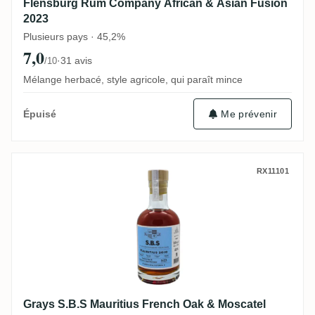
Flensburg Rum Company African & Asian Fusion
2023
Plusieurs pays · 45,2%
7,0
·
31 avis
/10
Mélange herbacé, style agricole, qui paraît mince
Me prévenir
Épuisé
Grays S.B.S Mauritius French Oak & Mosc
RX11101
Grays S.B.S Mauritius French Oak & Moscatel