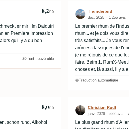
8,2
Avis de Thunde
Thunderbird
/10
déc. 2025
1 255 avis
schmeckt er mir ! Im Daiquiri
Le premier rhum de l'indus
onnier. Première impression
rhum... et je dois vous dir
alors qu'il y a du bon
très satisfaits... Je vous r
arômes classiques de l'une
je me réjouis de ce que le
20
l'ont trouvé utile
faire. Beim 1. RumX-Meeti
choses et, là aussi, il y a 
Traduction automatique
8,0
Avis de Christi
Christian Rudt
/10
janv. 2026
532 avis
ten, schön rund, Alkohol
Le plus grand rhum d'Allem