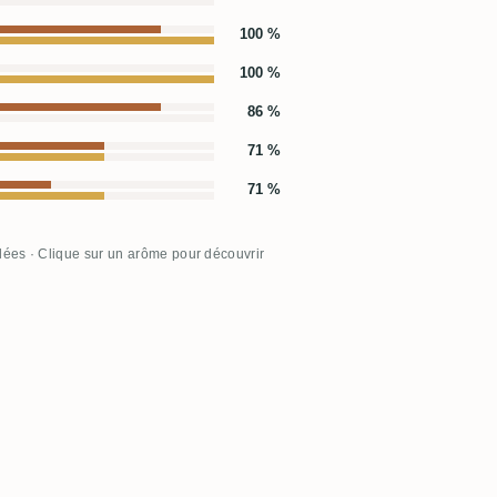
100 %
100 %
86 %
71 %
71 %
llées · Clique sur un arôme pour découvrir