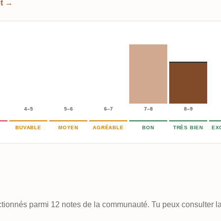
et →
4–5
5–6
6–7
7–8
8–9
BUVABLE
MOYEN
AGRÉABLE
BON
TRÈS BIEN
EX
lectionnés parmi 12 notes de la communauté. Tu peux consulter la