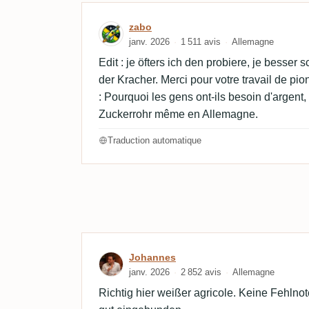
Avis de zabo
zabo
janv. 2026
1 511 avis
Allemagne
Edit : je öfters ich den probiere, je besser 
der Kracher. Merci pour votre travail de pi
: Pourquoi les gens ont-ils besoin d'argent, 
Zuckerrohr même en Allemagne.
Traduction automatique
Avis de Johannes
Johannes
janv. 2026
2 852 avis
Allemagne
Richtig hier weißer agricole. Keine Fehlno