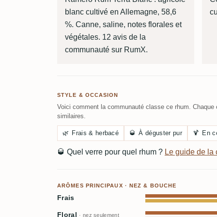
blanc cultivé en Allemagne, 58,6
c
%. Canne, saline, notes florales et
végétales. 12 avis de la
communauté sur RumX.
STYLE & OCCASION
Voici comment la communauté classe ce rhum. Chaque c
similaires.
🌿
Frais & herbacé
🥃
À déguster pur
🍹
En c
🥃
Quel verre pour quel rhum ?
Le guide de l
ARÔMES PRINCIPAUX · NEZ & BOUCHE
Frais
Floral
· nez seulement