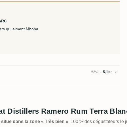
 ARC
ters qui aiment Mhoba
8,1
53%
/10
mat Distillers Ramero Rum Terra Blan
 situe dans la zone « Très bien »
. 100 % des dégustateurs le 