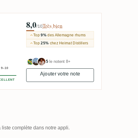
8,0
Très bien
/10
Top
9%
des Allemagne rhums
Top
25%
chez Heimat Distillers
5
le notent 8+
9–10
Ajouter votre note
CELLENT
 liste complète dans notre appli.