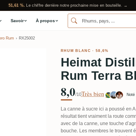
51,61 %.
Le chiffre derrière notre prochaine mise en bouteille. →
Savoir
À propos
ero Rum
RX25002
RHUM BLANC
· 58,6%
Heimat Disti
Rum Terra B
8,0
Très bien
/10
Noté
La canne à sucre ici a poussé en 
résultat tient vraiment la route com
avec de la canne, une touche d'agr
bouche. Les membres le trouvent éq