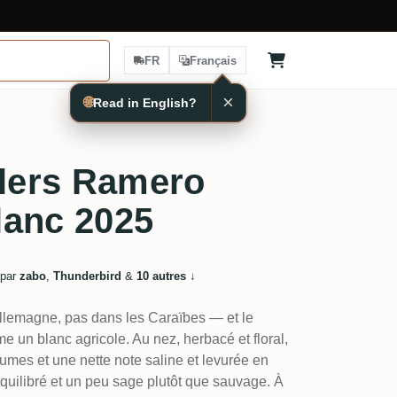
FR
Français
×
🌐
Read in English?
llers Ramero
lanc 2025
 par
zabo
,
Thunderbird
&
10 autres
↓
Allemagne, pas dans les Caraïbes — et le
me un blanc agricole. Au nez, herbacé et floral,
umes et une nette note saline et levurée en
uilibré et un peu sage plutôt que sauvage. À