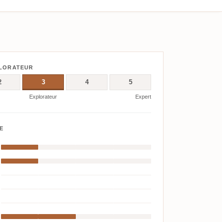
PLORATEUR
2
3
4
5
Explorateur
Expert
E