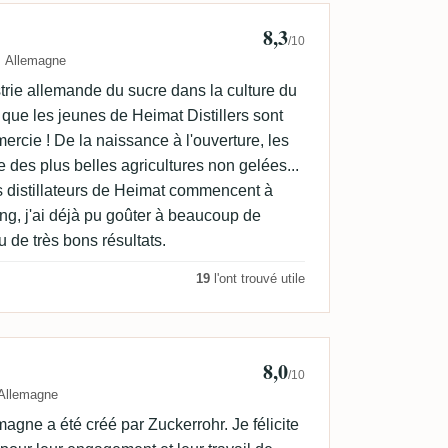
8,3
rbird
/10
Allemagne
trie allemande du sucre dans la culture du
e que les jeunes de Heimat Distillers sont
emercie ! De la naissance à l'ouverture, les
 des plus belles agricultures non gelées...
s distillateurs de Heimat commencent à
ng, j'ai déjà pu goûter à beaucoup de
eu de très bons résultats.
19
l'ont trouvé utile
8,0
an Rudt
/10
Allemagne
agne a été créé par Zuckerrohr. Je félicite