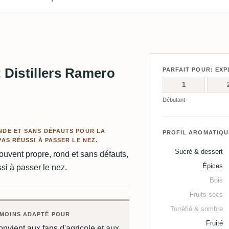
 Distillers Ramero
PARFAIT POUR: EX
1
Débutant
NDE ET SANS DÉFAUTS POUR LA
PROFIL AROMATIQU
PAS RÉUSSI À PASSER LE NEZ.
Sucré & dessert
rouvent propre, rond et sans défauts,
Épices
i à passer le nez.
Bois
Fruits secs
Torréfié & sombre
MOINS ADAPTÉ POUR
Fruité
nvient aux fans d'agricole et aux