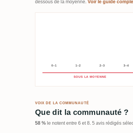
dessous de la moyenne.
Voir le guide compl
0–1
1–2
2–3
3–4
SOUS LA MOYENNE
VOIX DE LA COMMUNAUTÉ
Que dit la communauté ?
58 %
le notent entre 6 et 8. 5 avis rédigés sé