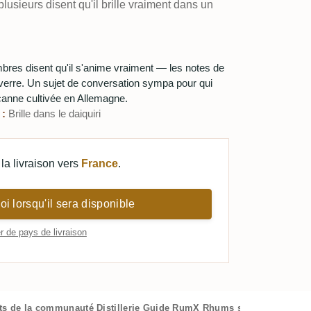
 plusieurs disent qu'il brille vraiment dans un
mbres disent qu'il s'anime vraiment — les notes de
le verre. Un sujet de conversation sympa pour qui
 canne cultivée en Allemagne.
 :
Brille dans le daiquiri
la livraison vers
France
.
i lorsqu'il sera disponible
 de pays de livraison
ts de la communauté
Distillerie
Guide RumX
Rhums similaires