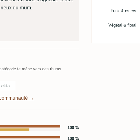
urieux du rhum.
Funk & esters
Végétal & floral
atégorie te mène vers des rhums
ocktail
a communauté →
100 %
100 %