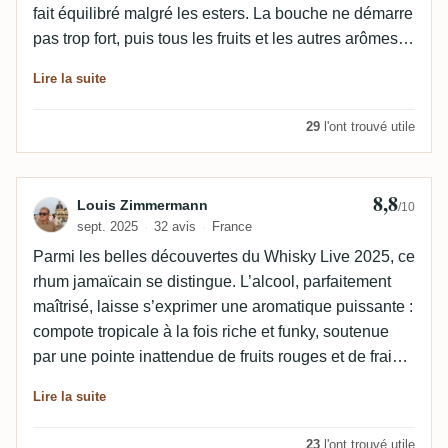
fait équilibré malgré les esters. La bouche ne démarre
pas trop fort, puis tous les fruits et les autres arômes
montent. Les fruits exotiques sont ici en force. La
Lire la suite
finale est plutôt courte, la plupart des arômes
s’amenuisent et quelques uns restent longtemps.
29
l'ont trouvé utile
8,8
Avis de Louis Zimmermann
Louis Zimmermann
/10
sept. 2025
32 avis
France
Parmi les belles découvertes du Whisky Live 2025, ce
rhum jamaïcain se distingue. L’alcool, parfaitement
maîtrisé, laisse s’exprimer une aromatique puissante :
compote tropicale à la fois riche et funky, soutenue
par une pointe inattendue de fruits rouges et de fraise.
Un équilibre gourmand et captivant.
Lire la suite
23
l'ont trouvé utile