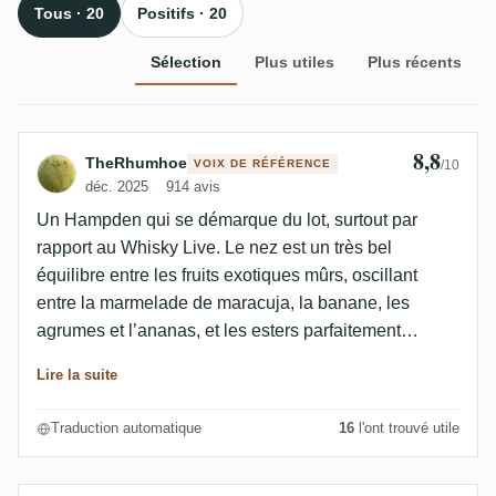
Tous · 20
Positifs · 20
Sélection
Plus utiles
Plus récents
8,8
Avis de TheRhumhoe
TheRhumhoe
VOIX DE RÉFÉRENCE
/10
déc. 2025
914 avis
Un Hampden qui se démarque du lot, surtout par
rapport au Whisky Live. Le nez est un très bel
équilibre entre les fruits exotiques mûrs, oscillant
entre la marmelade de maracuja, la banane, les
agrumes et l’ananas, et les esters parfaitement
équilibrés du mark <>H. Le massepain, les épices et
Lire la suite
le boisé fumé se fondent super bien avec le côté
médicinal du profil, c’est vraiment agréable à sentir.
Traduction automatique
16
l'ont trouvé utile
Une très bonne première impression. L’attaque en
bouche est tout aussi délicieuse. Beaucoup de fruits