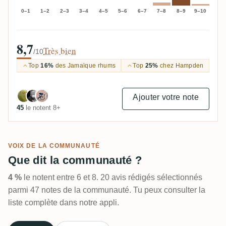
0–1
1–2
2–3
3–4
4–5
5–6
6–7
7–8
8–9
9–10
8,7
Très bien
/10
Top
16%
des Jamaïque rhums
Top
25%
chez Hampden
Ajouter votre note
45
le notent 8+
VOIX DE LA COMMUNAUTÉ
Que dit la communauté ?
4 %
le notent entre 6 et 8. 20 avis rédigés sélectionnés
parmi 47 notes de la communauté. Tu peux consulter la
liste complète dans notre appli.