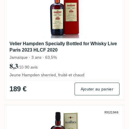
Velier Hampden Specially Bottled for Whisky Live
Paris 2023 HLCF 2020
Jamaïque · 3 ans · 63,5%
8,3
·
90 avis
/10
Jeune Hampden sherried, fruité et chaud
189 €
Ajouter au panier
Velier Hampden Maverick 2024
RX21946