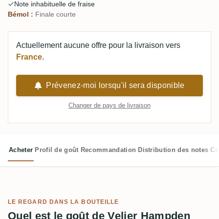
Note inhabituelle de fraise
Bémol :
Finale courte
Actuellement aucune offre pour la livraison vers
France
.
Prévenez-moi lorsqu'il sera disponible
Changer de pays de livraison
Acheter
Profil de goût
Recommandation
Distribution des notes
Cr
LE REGARD DANS LA BOUTEILLE
Quel est le goût de Velier Hampden