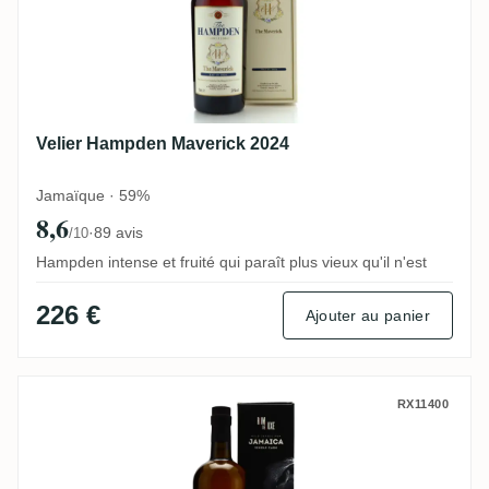
Velier Hampden Maverick 2024
Jamaïque · 59%
8,6
·
89 avis
/10
Hampden intense et fruité qui paraît plus vieux qu'il n'est
226 €
Ajouter au panier
Romdeluxe Hampden Wild Series Rum Jam
RX11400