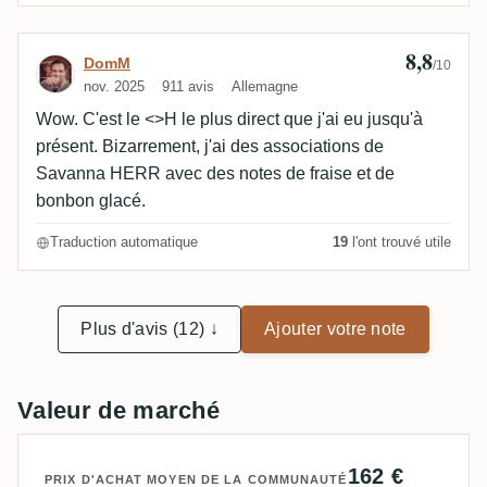
8,8
Avis de DomM
DomM
/10
nov. 2025
911 avis
Allemagne
Wow. C'est le <>H le plus direct que j'ai eu jusqu'à
présent. Bizarrement, j'ai des associations de
Savanna HERR avec des notes de fraise et de
bonbon glacé.
Traduction automatique
19
l'ont trouvé utile
Plus d'avis (12) ↓
Ajouter votre note
Valeur de marché
162 €
PRIX D'ACHAT MOYEN DE LA COMMUNAUTÉ