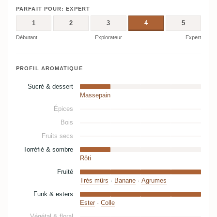
PARFAIT POUR: EXPERT
1
2
3
4
5
Débutant
Explorateur
Expert
PROFIL AROMATIQUE
Sucré & dessert
Massepain
Épices
Bois
Fruits secs
Torréfié & sombre
Rôti
Fruité
Très mûrs
·
Banane
·
Agrumes
Funk & esters
Ester
·
Colle
Végétal & floral