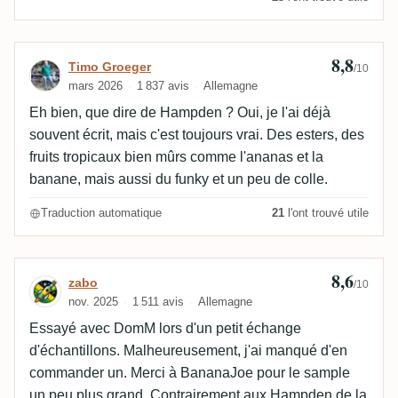
8,8
Avis de Timo Groeger
Timo Groeger
/10
mars 2026
1 837 avis
Allemagne
Eh bien, que dire de Hampden ? Oui, je l'ai déjà
souvent écrit, mais c'est toujours vrai. Des esters, des
fruits tropicaux bien mûrs comme l'ananas et la
banane, mais aussi du funky et un peu de colle.
Traduction automatique
21
l'ont trouvé utile
8,6
Avis de zabo
zabo
/10
nov. 2025
1 511 avis
Allemagne
Essayé avec DomM lors d'un petit échange
d'échantillons. Malheureusement, j'ai manqué d'en
commander un. Merci à BananaJoe pour le sample
un peu plus grand. Contrairement aux Hampden de la