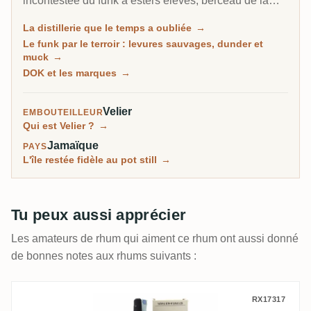
incontestée du funk à esters élevés, berceau de la
marque DOK qui pousse les esters jusqu'au plafond
La distillerie que le temps a oubliée
→
légal, et de loin la distillerie la plus notée sur RumX.
Le funk par le terroir : levures sauvages, dunder et
Familiale et 100 pour cent batch, elle n'a presque pas
muck
→
changé en un siècle, murs couverts de moisissures
DOK et les marques
→
compris.
Velier
EMBOUTEILLEUR
Qui est Velier ?
→
Jamaïque
PAYS
L'île restée fidèle au pot still
→
Tu peux aussi apprécier
Les amateurs de rhum qui aiment ce rhum ont aussi donné
de bonnes notes aux rhums suivants :
Velier Long Pond Cambridge STC❤️E 2005
RX17317