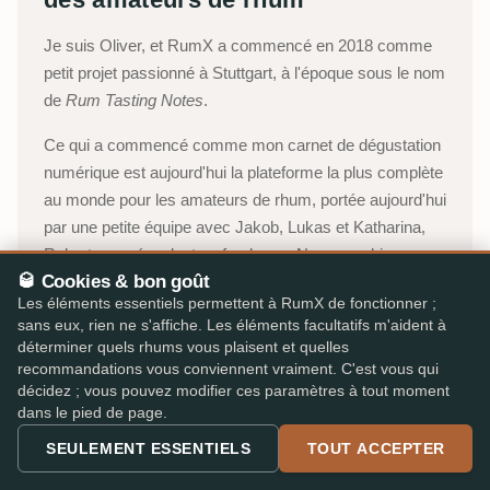
Je suis Oliver, et RumX a commencé en 2018 comme
petit projet passionné à Stuttgart, à l'époque sous le nom
de
Rum Tasting Notes
.
Ce qui a commencé comme mon carnet de dégustation
numérique est aujourd'hui la plateforme la plus complète
au monde pour les amateurs de rhum, portée aujourd'hui
par une petite équipe avec Jakob, Lukas et Katharina,
Robert nous épaulant en freelance. Nous combinons
🥃 Cookies & bon goût
l'intelligence collective de notre communauté avec une
Les éléments essentiels permettent à RumX de fonctionner ;
marketplace intégrée, pour choisir en toute confiance,
sans eux, rien ne s'affiche. Les éléments facultatifs m'aident à
sans paperasse, détours ni jargon d'expert.
déterminer quels rhums vous plaisent et quelles
recommandations vous conviennent vraiment. C'est vous qui
Oliver, Stuttgart
décidez ; vous pouvez modifier ces paramètres à tout moment
dans le pied de page.
À propos de RumX →
SEULEMENT ESSENTIELS
TOUT ACCEPTER
Chaîne YouTube (en allemand)
→