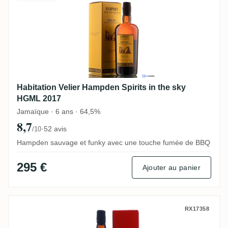
Habitation Velier Hampden Spirits in the sky
HGML 2017
Jamaïque · 6 ans · 64,5%
8,7
·
52 avis
/10
Hampden sauvage et funky avec une touche fumée de BBQ
295 €
Ajouter au panier
Velier Hampden Specially Bottled for Whi
RX17358