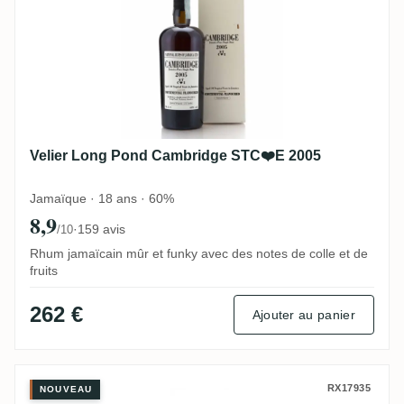
Velier Long Pond Cambridge STC❤️E 2005
Jamaïque · 18 ans · 60%
8,9
·
159 avis
/10
Rhum jamaïcain mûr et funky avec des notes de colle et de
fruits
262 €
Ajouter au panier
Habitation Velier Hampden Spirits in the
RX17935
NOUVEAU