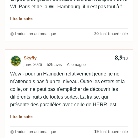
WL Paris et de la WL Hambourg, il n'est pas tout à fait
à la hauteur à mon avis. Mais il ne manque pas
Lire la suite
grand-chose.
Traduction automatique
20
l'ont trouvé utile
8,9
Avis de Skyfly
Skyfly
/10
janv. 2026
528 avis
Allemagne
Wow - pour un Hampden relativement jeune, je ne
m'attendais pas à un tel niveau. Outre les esters et la
colle, on ne peut pas s'empêcher de découvrir les
différents fruits de toutes sortes. La fraise, qui
présente des parallèles avec celle de HERR, est
particulièrement intéressante.
Lire la suite
Traduction automatique
19
l'ont trouvé utile