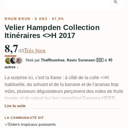
RHUM BRUN
· 8 ANS · 67,9%
Velier Hampden Collection
Itinéraires <>H 2017
8,7
Très bien
/10
Noté par
TheRhumhoe
,
Kevin Sorensen 🇩🇰
&
45
autres
↓
La surprise ici, c'est la fraise : à côté de la colle <>H
habituelle, du solvant et de la banane et de l'ananas trop
mûrs, plusieurs dégustateurs perçoivent des notes de fruits
rouges et de yaourt qui leur rappellent Savanna HERR.
C'est un jeune Hampden de 8 ans en brut de fût, mais
Lire la suite
l'alcool est bien intégré et le fruit reste puissant. Seul vrai
LA COMMUNAUTÉ DIT
reproche : la finale s'estompe plus vite que souhaité.
Esters tropicaux puissants