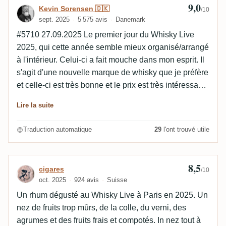
exotiques mûrs et d’agrumes qui apportent leur
9,0
Avis de Kevin Sorensen 🇩🇰
Kevin Sorensen 🇩🇰
/10
gourmandise, des esters généreux qui évoquent la
sept. 2025
5 575 avis
Danemark
colle et les solvants, un boisé rôti et vanillé bien dosé
#5710 27.09.2025 Le premier jour du Whisky Live
et une touche pâtissière offrent un superbe bouquet
2025, qui cette année semble mieux organisé/arrangé
gustatif. Ce rhum est huileux, un peu sec et funky
à l'intérieur. Celui-ci a fait mouche dans mon esprit. Il
comme il faut, parfaitement équilibré et hyper rond.
s'agit d'une nouvelle marque de whisky que je préfère
L’alcool est maîtrisé à la perfection. La finale est de
et celle-ci est très bonne et le prix est très intéressant.
longueur moyenne et devient un concentré des
Très fruité et beaucoup d'esters mélangés à un peu
arômes décrits tout au long de la dégustation. Le profil
Lire la suite
de colle et de pâte d'amande légère. Chaud mais bien
est dense, riche, lourd mais reste élégant de bout en
équilibré en bouche, avec un léger goût de
bout. Un superbe rhum, dont l’éclat me rappelle un
Traduction automatique
29
l'ont trouvé utile
massepain et une douceur naturelle.
peu les premiers embouteillages d’Habitation Velier
sur la même distillerie.
8,5
Avis de cigares
cigares
/10
oct. 2025
924 avis
Suisse
Un rhum dégusté au Whisky Live à Paris en 2025. Un
nez de fruits trop mûrs, de la colle, du verni, des
agrumes et des fruits frais et compotés. In nez tout à