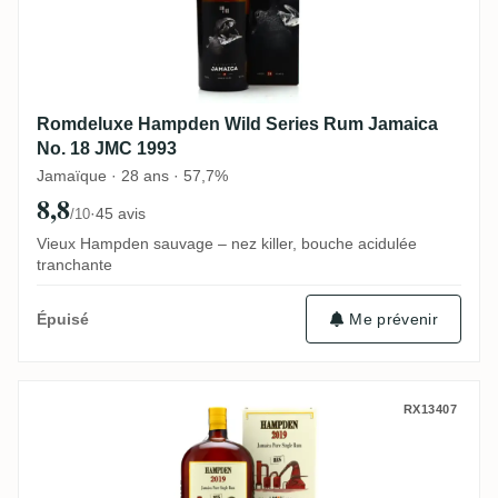
Romdeluxe Hampden Wild Series Rum Jamaica
No. 18 JMC 1993
Jamaïque · 28 ans · 57,7%
8,8
·
45 avis
/10
Vieux Hampden sauvage – nez killer, bouche acidulée
tranchante
Me prévenir
Épuisé
Habitation Velier Hampden Celebrating L
RX13407